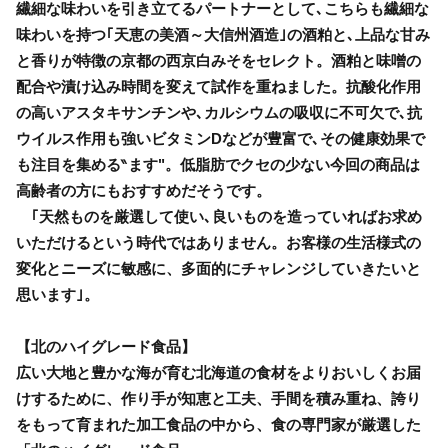
繊細な味わいを引き立てるパートナーとして､こちらも繊細な
味わいを持つ｢天恵の美酒～大信州酒造｣の酒粕と､上品な甘み
と香りが特徴の京都の西京白みそをセレクト。酒粕と味噌の
配合や漬け込み時間を変えて試作を重ねました。抗酸化作用
の高いアスタキサンチンや､カルシウムの吸収に不可欠で､抗
ウイルス作用も強いビタミンDなどが豊富で､その健康効果で
も注目を集める‶ます"。低脂肪でクセの少ない今回の商品は
高齢者の方にもおすすめだそうです。
｢天然ものを厳選して使い､良いものを造っていればお求め
いただけるという時代ではありません。お客様の生活様式の
変化とニーズに敏感に、多面的にチャレンジしていきたいと
思います｣。
【北のハイグレード食品】
広い大地と豊かな海が育む北海道の食材をよりおいしくお届
けするために、作り手が知恵と工夫、手間を積み重ね、誇り
をもって育まれた加工食品の中から、食の専門家が厳選した