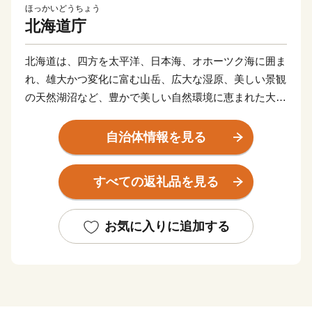
ほっかいどうちょう
北海道庁
北海道は、四方を太平洋、日本海、オホーツク海に囲ま
れ、雄大かつ変化に富む山岳、広大な湿原、美しい景観
の天然湖沼など、豊かで美しい自然環境に恵まれた大地
です。
温帯気候の北限であると同時に、亜寒帯気候の南限に位
自治体情報を見る
置し、年間の平均気温は６～10℃程度、平均降水量は
700～1,700mm程度と、冷涼低湿で梅雨や台風の影響も
すべての返礼品を見る
ほとんどありません。
花が一斉に咲き乱れる春。ラベンダーやライラックの花
が咲くさわやかな夏。川にサケが遡上し、山々が赤や黄
お気に入りに追加する
に染まる紅葉の秋。そして、スキー、スケート、スノー
ボードなどのウインタースポーツが楽しめる冬と、四季
の移り変わりがはっきりとし、多彩な表情を見せてくれ
ます。