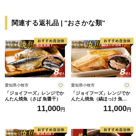
この四季折々の自然の恵みを背景とした、風光明媚な景
色や体験型・滞在型の観光、海や大地の新鮮で豊富な素
材を生かした安全で美味しい食も北海道の大きな魅力で
関連する返礼品 | "おさかな類"
す。
また、本州と比べると歴史が浅く、伝統的な文化や芸能
が少ないと思われがちな北海道ですが、道内にはアイヌ
の人々によって保存・伝承されてきた古式舞踊や本州か
らの移住者によって伝えられた民俗芸能や祭りなど、特
有の歴史・文化が数多く残っています。
こうした本道ならではの独自性とその魅力を活かしなが
ら、幅広い方々と力を合わせて、「輝きつづける北海
愛知県小牧市
愛知県小牧市
道」を目指した取組を進めておりますので、ふるさと納
「ジョイフーズ」レンジでか
「ジョイフーズ」レンジでか
税を通じて北海道を応援していただけますようお願いい
んたん焼魚（さば 魚醤干）
んたん焼魚（縞ほっけ 魚醤
たします。
干）
11,000
11,000
円
円