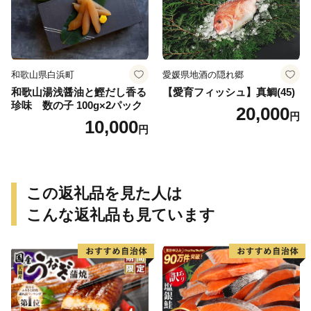
和歌山県白浜町
愛媛県地酒の隠れ郷
和歌山湯浅醤油と鰹だし香る
【愛育フィッシュ】真鯛(45)
珍味 数の子 100g×2パック
20,000
円
10,000
円
この返礼品を見た人は
こんな返礼品も見ています