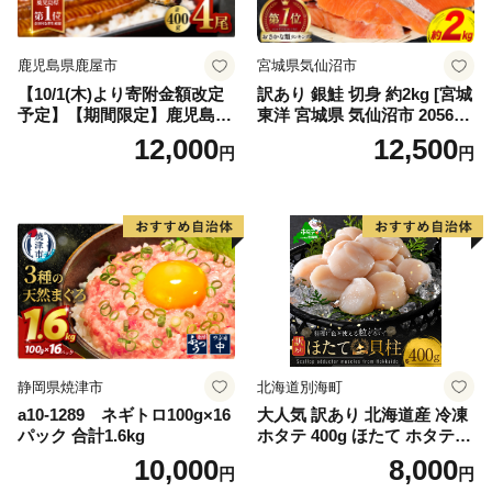
鹿児島県鹿屋市
宮城県気仙沼市
【10/1(木)より寄附金額改定
訳あり 銀鮭 切身 約2kg [宮城
予定】【期間限定】鹿児島県
東洋 宮城県 気仙沼市 205649
大隅産うなぎ蒲焼4尾（400
91] 鮭 魚介類 海鮮 訳アリ 規
12,000
12,500
円
円
g） KN007-023
格外 不揃い さけ サケ 鮭切身
シャケ 切り身 冷凍 家庭用 お
かず 弁当 支援 サーモン 銀鮭
切り身 魚 わけあり
静岡県焼津市
北海道別海町
a10-1289 ネギトロ100g×16
大人気 訳あり 北海道産 冷凍
パック 合計1.6kg
ホタテ 400g ほたて ホタテ
帆立 貝柱 海鮮 魚介類 刺身
10,000
8,000
円
円
大粒 天然 海鮮 ランキング 大