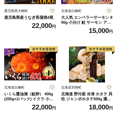
鹿児島県大崎町
北海道白糠町
鹿児島県産うなぎ長蒲焼4尾
大人気 エンペラーサーモン 9
00g 小分け 鮭 サーモン アト
22,000
円
ランティックサーモン 水産
15,000
円
庁長官賞 受賞 さけ シャケ し
ゃけ sake カルパッチョ ソテ
ー レアステーキ 人気 高級 大
満足 美味しい 贈答 生食用 刺
身 お刺身 刺し身 魚介類 海鮮
冷凍 厚切り 薄切り ふるさと
納税 ふるさとチョイス チョ
イス 北海道 白糠町
北海道白糠町
北海道別海町
いくら醤油漬（鮭卵） 400g
北海道 野付産 冷凍 ホタテ 貝
(200g×2パック) イクラ 小分
柱 ジャンボホタテ500g 濃厚
け いくら醤油漬 鮭いくら い
な旨味と甘み （ほたて ホタ
22,000
18,000
円
円
くら醤油漬け 鮭 鮭卵 ikura
テ 帆立 貝柱 ホタテ貝柱 大玉
醤油いくら 冷凍いくら いく
大粒 北海道 別海 野付 ふるさ