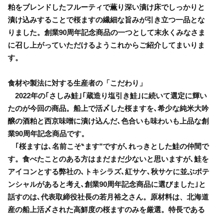
粕をブレンドしたフルーティで薫り深い漬け床でしっかりと
漬け込みすることで桜ますの繊細な旨みが引き立つ一品とな
りました。創業90周年記念商品の一つとして末永くみなさま
に召し上がっていただけるようこれからご紹介してまいりま
す。
食材や製法に対する生産者の「こだわり」
2022年の｢さしみ鮭｣｢蔵造り塩引き鮭｣に続いて選定に輝い
たのが今回の商品。船上で活〆した桜ますを､希少な純米大吟
醸の酒粕と西京味噌に漬け込んだ､色合いも味わいも上品な創
業90周年記念商品です。
｢桜ますは､名前こそ‶ます"ですが､れっきとした鮭の仲間で
す。食べたことのある方はまだまだ少ないと思いますが､鮭を
アイコンとする弊社の､トキシラズ､紅サケ､秋サケに並ぶポテ
ンシャルがあると考え､創業90周年記念商品に選びました｣と
話すのは､代表取締役社長の若月裕之さん。原材料は、北海道
産の船上活〆された高鮮度の桜ますのみを厳選。特長である