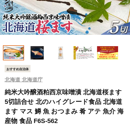
おすすめ自治体
北海道 北海道庁
純米大吟醸酒粕西京味噌漬 北海道桜ます
5切詰合せ 北のハイグレード食品 北海道
ます マス 鱒 魚 おつまみ 肴 アテ 魚介 海
産物 食品 F6S-562