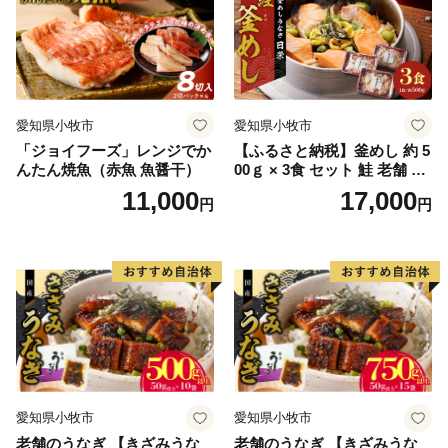
愛知県小牧市
愛知県小牧市
「ジョイフーズ」レンジでか
【ふるさと納税】釜めし 約 5
んたん焼魚（赤魚 魚醤干）
00ｇ × 3食 セット 鮭 老舗 急
速冷凍 レンチン 時短 簡単調
11,000
17,000
円
円
理 食品 加工品 海鮮 手作り
ほくほく ご飯 お弁当 おにぎ
り お茶漬け お取り寄せ お取
り寄せグルメ 愛知県 小牧市
送料無料
愛知県小牧市
愛知県小牧市
老舗のうなぎ 【きざみうな
老舗のうなぎ 【きざみうな