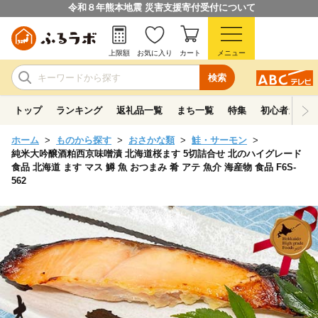
令和８年熊本地震 災害支援寄付受付について
上限額
お気に入り
カート
メニュー
検索
トップ
ランキング
返礼品一覧
まち一覧
特集
初心者ガイド
ホーム
ものから探す
おさかな類
鮭・サーモン
純米大吟醸酒粕西京味噌漬 北海道桜ます 5切詰合せ 北のハイグレード
食品 北海道 ます マス 鱒 魚 おつまみ 肴 アテ 魚介 海産物 食品 F6S-
562