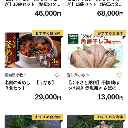
ぎ】10袋セット（秘伝のタレ
ぎ】15袋セット（秘伝のタレ
付）
付）
46,000
68,000
円
円
愛知県小牧市
愛知県小牧市
老舗の釜めし 【うなぎ】
【ふるさと納税】干物 縞ほ
３食セット
っけ開き 赤魚開き さばの開
き 魚醤干し 3種 セット 詰め
29,000
13,000
円
円
合わせ 魚 おかず 肉厚 おいし
い さば 赤魚 縞ホッケ ジョイ
フーズ 魚貝類 お取り寄せ お
取り寄せグルメ 魚醤 ナンプ
ラー 愛知県 小牧市 冷凍 送料
無料