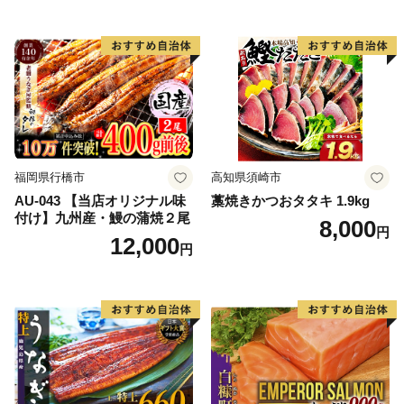
人気 人気 おすすめ 訳あり ）
福岡県行橋市
高知県須崎市
AU-043 【当店オリジナル味
藁焼きかつおタタキ 1.9kg
付け】九州産・鰻の蒲焼２尾
8,000
円
12,000
円