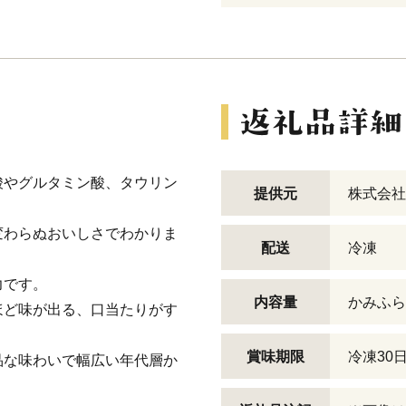
酸やグルタミン酸、タウリン
提供元
株式会社
変わらぬおいしさでわかりま
配送
冷凍
力です。
内容量
かみふら
ほど味が出る、口当たりがす
。
賞味期限
冷凍30
品な味わいで幅広い年代層か