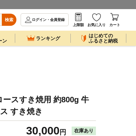
検索
ログイン・会員登録
上限額
お気に入り
カート
はじめての
ランキング
ーン
ふるさと納税
スすき焼用 約800g 牛
ース すき焼き
30,000
在庫あり
円