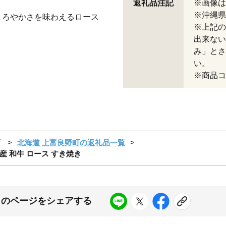
返礼品注記
※画像は
※沖縄県
まろやかさを味わえるロース
※上記の
出来ない
み」とさ
い。
※商品コー
町
北海道 上富良野町の返礼品一覧
産 和牛 ロース すき焼き
このページをシェアする