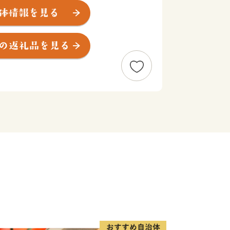
ランやヒルクライム（自転車レース）・
のネイチャースポーツ・・・十勝岳や富
りなす四季折々の魅力はまさに北海道の
たくに使用し、毎年ブリュワーがこだわ
”超”限定品「まるごとかみふらのプレ
て、皆様のご来町を心よりお待ちしてい
番組「news おかえり」で、峠のチー
！
👉チーズタルト
たくさん‼
 返礼品 上富良野町発祥！伝説のホップ
HI 1984】350ml×12缶×【農林水
インステーキ 400g (約200g×2枚)
LLサイズ 約2kg 2玉 糖度限界突破 セ