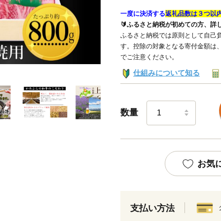
一度に決済する
返礼品数は３つ以
🔰ふるさと納税が初めての方、詳
ふるさと納税では原則として自己負
す。控除の対象となる寄付金額は
でご注意ください。
仕組みについて知る
数量
お気
支払い方法