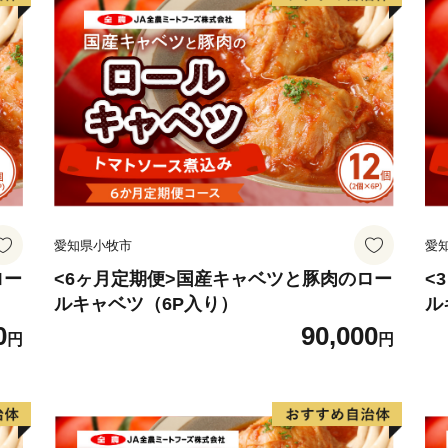
ット
愛知県小牧市
愛
ロー
<6ヶ月定期便>国産キャベツと豚肉のロー
<
ルキャベツ（6P入り）
ル
0
90,000
円
円