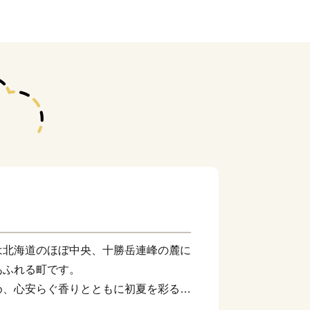
は北海道のほぼ中央、十勝岳連峰の麓に
あふれる町です。
め、心安らぐ香りとともに初夏を彩るラ
空気でのびのび育む養豚業、雲を見下ろ