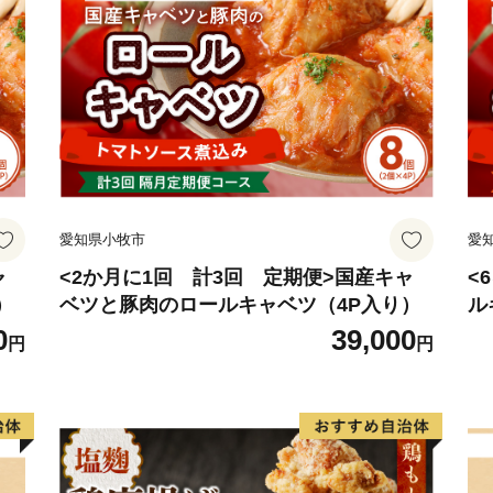
愛知県小牧市
愛
ャ
<2か月に1回 計3回 定期便>国産キャ
<
）
ベツと豚肉のロールキャベツ（4P入り）
ル
0
39,000
円
円