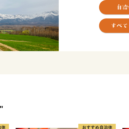
す十勝岳温泉郷、トレイル
バックカントリスキーなど
良野盆地の雄大な自然が織
イイトコどり！
町産の大麦とホップをぜい
りぬいて醸造する季節・産地
ミアムビール」をご用意し
ます。
★ABCテレビのニュース情報
ズタルト が紹介されました
★ほかにも魅力的な返礼品が
👉北海道 上富良野 コラボ
"
「ソラチエース」使用【SORAC
産大臣賞受賞】ふらの和牛 サーロ
👉メロン ふらの 赤肉メロン 