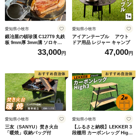
愛知県小牧市
愛知県小牧市
鍛冶屋の頓珍漢 C127T9 丸鉄
アイアンテーブル アウト
板 9mm厚 3mm溝 ソロキャ
ドア用品 レジャー キャンプ
ンプ用 専用ハンドル付き ス
33,000
47,000
円
円
ノーピーク アルミパーソナ
ルクッカーサイズ
愛知県小牧市
愛知県小牧市
三友（SANYU）焚き火台
【ふるさと納税】LEKKER 3
「暖焼」収納バッグ付
段棚用 カーボンレッグ High