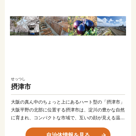
せっつし
摂津市
大阪の真ん中のちょっと上にあるハート型の「摂津市」
大阪平野の北部に位置する摂津市は、淀川の豊かな自然
に育まれ、コンパクトな市域で、互いの顔が見える温か
いまちです。
また、都心に近く通勤通学の利便性が良いだけではな
自治体情報を見る