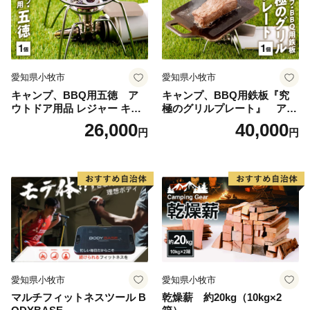
愛知県小牧市
愛知県小牧市
キャンプ、BBQ用五徳 ア
キャンプ、BBQ用鉄板『究
ウトドア用品 レジャー キャ
極のグリルプレート』 アウ
ンプ バーベキュー BBQ 五徳
トドア用品 レジャー キャン
26,000
40,000
円
円
プ バーベキュー BBQ 鉄板
愛知県小牧市
愛知県小牧市
マルチフィットネスツール B
乾燥薪 約20kg（10kg×2