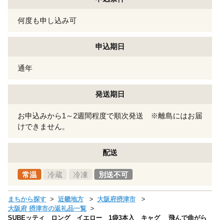
何度も申し込み可
申込期日
通年
発送期日
お申込みから1～2週間程度で順次発送 ※離島にはお届
けできません。
配送
常温
冷蔵
冷凍
別送不可
まちから探す
近畿地方
大阪府摂津市
大阪府 摂津市の返礼品一覧
SUBEッティ ロング イエロー 1袋3本入 キャグ 飛んで曲がら