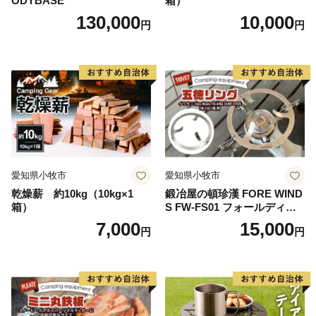
ODYBASE
箱）
130,000
10,000
円
円
愛知県小牧市
愛知県小牧市
乾燥薪 約10kg（10kg×1
鍛冶屋の頓珍漢 FORE WIND
箱）
S FW-FS01 フォールディン
グ キャンプストーブ専用 五
7,000
15,000
円
円
徳リング