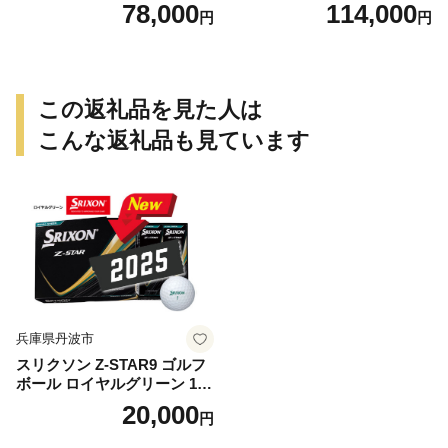
3 2脚 キャンプ アウトドア ソ
78,000
114,000
円
円
ロキャン カーボン アウトド
ア用品 レジャー 軽量 丈夫 持
ち運び 野外 キャンプギア テ
ーブル板用 絆ウェルド 愛知
県 小牧市 送料無料
この返礼品を見た人は
こんな返礼品も見ています
兵庫県丹波市
スリクソン Z-STAR9 ゴルフ
ボール ロイヤルグリーン 1ダ
ース 12球 兵庫県丹波市 ふる
20,000
円
さと納税