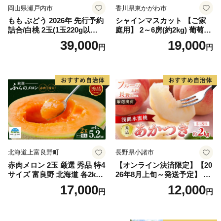
岡山県瀬戸内市
香川県東かがわ市
もも ぶどう 2026年 先行予約
シャインマスカット 【ご家
詰合/白桃 2玉(1玉220g以
庭用】 2～6房(約2kg) 葡萄 ぶ
上)・シャインマスカット 晴
どう ブドウ フルーツ 果物 く
39,000
19,000
円
円
王 2房(1房480g以上) 化粧箱
だもの 果実 旬の果物 旬のフ
入り 岡山県産 国産 フルーツ
ルーツ 香川 香川県 東かがわ
果物 ギフト
市
北海道上富良野町
長野県小諸市
赤肉メロン 2玉 厳選 秀品 特4
【オンライン決済限定】【20
サイズ 富良野 北海道 各2kg
26年8月上旬～発送予定】 先
～2.6kg 2玉 セット ファーム
行予約 「浅間水蜜桃プレミ
17,000
12,000
円
円
富良野 メロン めろん 果物 く
アム」 もも あかつき 秀品 約
だもの フルーツ デザート 旬
2kg 5～9玉 贈答品 ふるさと
の果物 旬のフルーツ
納税 果物 桃 フルーツ モモ