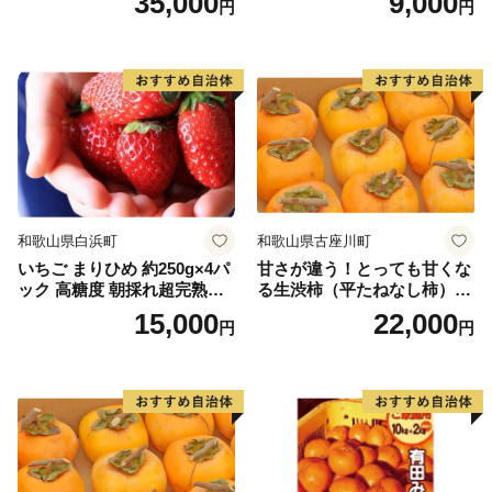
35,000
9,000
円
円
和歌山県白浜町
和歌山県古座川町
いちご まりひめ 約250g×4パ
甘さが違う！とっても甘くな
ック 高糖度 朝採れ超完熟ま
る生渋柿（平たねなし柿）吊
りひめ 1月以降発送分
るし柿用 T字枝or吊るしクリ
15,000
22,000
円
円
ップ付約4.5～5kg 約24～30
個＜2026年10月中旬～順次発
送＞-Ted【art016B】