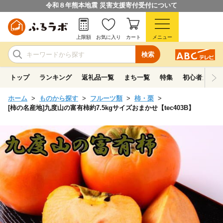
令和８年熊本地震 災害支援寄付受付について
上限額
お気に入り
カート
メニュー
検索
トップ
ランキング
返礼品一覧
まち一覧
特集
初心者ガイド
ホーム
ものから探す
フルーツ類
柿・栗
[柿の名産地]九度山の富有柿約7.5kgサイズおまかせ【tec403B】