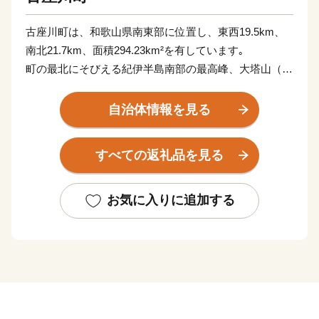
古座川町は、和歌山県南東部に位置し、東西19.5km、
南北21.7km、面積294.23km²を有しています｡
町の最北にそびえる紀伊半島南部の最高峰、大塔山（標
高1,121m）に源を発する古座川が町の中央を流れ、役
場が所在する高池地区は古座川河口域に位置し、大半の
自治体情報を見る
集落は川添いの狭小な耕地に散在し、町を形成していま
す｡町面積の約96％が森林で、気候は一般に温暖多雨で
すべての返礼品を見る
樹木の育成に適しており、良質な古座川材の産地として
古くから知られています｡
また、古座川流域は、豊かな観光資源にも恵まれてお
お気に入りに追加する
り、清流古座川を中心にレクリエーション地として注目
されています｡
★ABCテレビのニュース情報番組「news おかえり」
で、古座川町 おばあのゆずドレッシング が紹介されま
した！
👉ゆずドレッシング