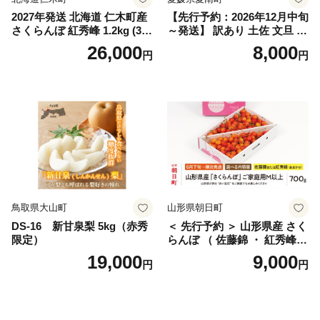
2027年発送 北海道 仁木町産
【先行予約：2026年12月中旬
さくらんぼ 紅秀峰 1.2kg (300
～発送】 訳あり 土佐 文旦 8k
g×4パック) Lサイズ以上 旬
g (Mサイズ以上サイズミック
26,000
8,000
円
円
桜桃 産地直送 サクランボ チ
ス) 8000円 わけあり ぶんた
ェリー フルーツ 果物 果物類
ん みかん mikan 蜜柑 ミカン
仁木町 仁木 [松山商店]
土佐文旦 家庭用 産地直送 国
産 農家直送 期間限定 特産品
サイズミックス くらもとフ
ァーム 愛南町 愛媛県
鳥取県大山町
山形県朝日町
DS-16 新甘泉梨 5kg（赤秀
＜ 先行予約 ＞ 山形県産 さく
限定）
らんぼ （ 佐藤錦 ・ 紅秀峰
） ご家庭用 M以上 700g 【20
19,000
9,000
円
円
26年6月下旬から7月上旬発
送】 山形県 果物 フルーツ 初
夏 夏 送料無料