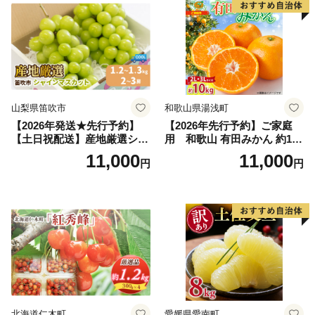
果肉 長野県産 小諸市
山梨県笛吹市
和歌山県湯浅町
【2026年発送★先行予約】
【2026年先行予約】ご家庭
【土日祝配送】産地厳選シャ
用 和歌山 有田みかん 約10k
インマスカット1.2kg～1.3kg
g (2L、3Lサイズ)【湯浅町】
11,000
11,000
円
円
（2房～3房）※沖縄・離島配
_ZJ6079
送不可※ 106-003-sku02-26y
｜シャインマスカット 発送
笛吹市 山梨県 フルーツ 果物
ぶどう 葡萄 大粒 シャインマ
スカット おすすめ シャイン
マスカット 贈答 ギフト 産地
笛吹市 シャインマスカット
笛吹 葡萄 国産 ぶどう 人気
国産 1.2kg 先行｜
北海道仁木町
愛媛県愛南町