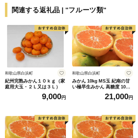
★ほかにも魅力的な返礼品がたくさん‼
関連する返礼品 | "フルーツ類"
👉秋の味覚の果物定期便
👉甘口田舎梅干し
和歌山県白浜町
和歌山県白浜町
紀州完熟みかん１０ｋｇ（家
みかん 10kg MS玉 紀南の甘
庭用大玉・２Ｌ又は３Ｌ）
い極早生みかん 高糖度 10月
以降発送 マルチ被覆栽培
9,000
21,000
円
円