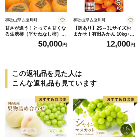
和歌山県古座川町
和歌山県古座川町
甘さが違う！とっても甘くな
【訳あり】2S～3Lサイズお
る生渋柿（平たねなし柿）吊
まかせ！有田みかん 10kg+2k
るし柿用 T字枝or吊るしクリ
g保証分 11月から12月下旬ま
50,000
12,000
円
円
ップ付約14.5～15kg 約60～
でに順次発送致します。 / 訳
90個＜2026年10月中旬～11
ありみかん 有田みかん みか
月上旬ごろ順次発送＞Ted【a
ん ミカン 蜜柑 柑橘 温州みか
rt015B】
ん 和歌山 ご家庭用
この返礼品を見た人は
こんな返礼品も見ています