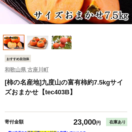
おすすめ自治体
和歌山県 古座川町
[柿の名産地]九度山の富有柿約7.5kgサイ
ズおまかせ【tec403B】
23,000
寄付金額
在庫あり
円