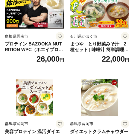
おせち こだわりおせち 惣菜
老舗おせち ふるさと納税お
せち 御節 お節料理 正月 調理
不要 おせち料理2027
島根県雲南市
石川県かほく市
プロテイン BAZOOKA NUT
まつや とり野菜みそ汁 2
RITION WPC（ホエイプロテ
種セット | 味噌汁 簡単調理
イン）＜プレーン＞ 900g｜
お味噌 おみそ みそ とり野菜
26,000
22,000
円
円
バズーカ岡田監修・植物由来
時短料理 時短ごはん ご当地
の甘味料使用・国内製造 島
フリーズドライ
根県雲南市/株式会社アルプ
ロン [AIEN005]
群馬県富岡市
群馬県富岡市
美容プロテイン 温活ダイエ
ダイエットクラムチャウダー