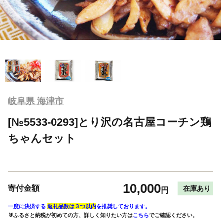
岐阜県 海津市
[№5533-0293]とり沢の名古屋コーチン鶏
ちゃんセット
10,000
寄付金額
在庫あり
円
一度に決済する
返礼品数は３つ以内
を推奨しております。
🔰ふるさと納税が初めての方、詳しく知りたい方は
こちら
でご確認ください。