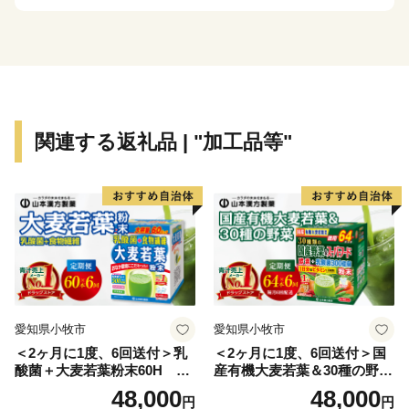
実をはじめ福祉や医療の充実、産業や観光の振興など、
多様な分野に活用させていただきます。皆さんどうか
「ふるさと海津」を応援よろしくお願いいたします。
関連する返礼品 | "加工品等"
愛知県小牧市
愛知県小牧市
＜2ヶ月に1度、6回送付＞乳
＜2ヶ月に1度、6回送付＞国
酸菌＋大麦若葉粉末60H 山
産有機大麦若葉＆30種の野
本漢方 定期便
菜 山本漢方 定期便
48,000
48,000
円
円