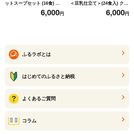
ットスープセット (16食) 小
＜豆乳仕立て＞(24食入) クラ
分け スープ 食べ比べ セット
ムチャウダー 豆乳 ダイエッ
6,000
6,000
円
円
詰合せ クラムチャウダー チ
ト スープ プロテイン たんぱ
ゲ コーン ポタージュ トマト
く質 食物繊維 食品 F20E-799
温活 ダイエット 美容 プロテ
イン 食品 F20E-809
ふるラボとは
はじめてのふるさと納税
よくあるご質問
コラム