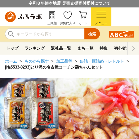
令和８年熊本地震 災害支援寄付受付について
上限額
お気に入り
カート
メニュー
検索
トップ
ランキング
返礼品一覧
まち一覧
特集
初心者ガイド
ホーム
ものから探す
加工品等
缶詰・瓶詰め・レトルト
[№5533-0293]とり沢の名古屋コーチン鶏ちゃんセット