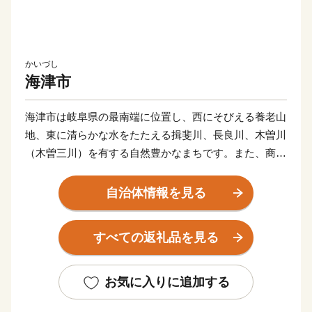
かいづし
海津市
海津市は岐阜県の最南端に位置し、西にそびえる養老山
地、東に清らかな水をたたえる揖斐川、長良川、木曽川
（木曽三川）を有する自然豊かなまちです。また、商売
の神様として有名な「おちょぼさん」こと千代保稲荷神
社は、県内外から多数の参拝者が訪れる人気の観光スポ
自治体情報を見る
ットです。 本市では、恵まれた自然環境の中で、安
心して子育てができ、働き、生活ができる「水と緑と人
すべての返礼品を見る
がきらめく輪でつながるまち海津」の実現に向け、全国
の皆さまから海津のまちづくりを応援していただく「ふ
るさと海津応援寄附金」を募っております。 いただき
お気に入りに追加する
ましたご寄附は市の貴重な財源として、子育て支援の充