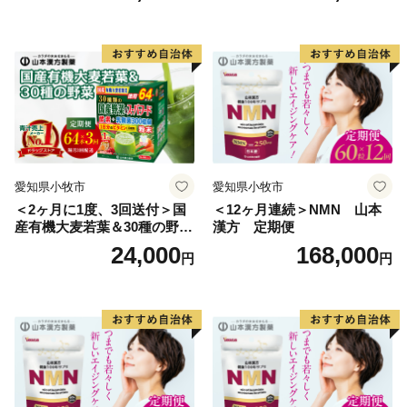
愛知県小牧市
愛知県小牧市
＜2ヶ月に1度、3回送付＞国
＜12ヶ月連続＞NMN 山本
産有機大麦若葉＆30種の野
漢方 定期便
菜 山本漢方 定期便
24,000
168,000
円
円