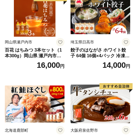
岡山県瀬戸内市
埼玉県日高市
百花 はちみつ 3本セット（1
餃子のはながさ ホワイト餃
本300g）岡山県 瀬戸内市産
子 64個 16個×4パック 冷凍
石黒農園 ヨーグルト パン 砂
中華 点心 B級グルメ ご当地
16,000
14,000
円
円
糖の代わり 香り高い いい香
野菜 おつまみ おかず 簡単調
り 季節の花の蜜 トンガリ容
理 時短 リピート 保存 豚肉
器入り
特製 ポーク 大きめ ジューシ
ー ギフト お取り寄せ 日高市
北海道鹿部町
大阪府泉佐野市