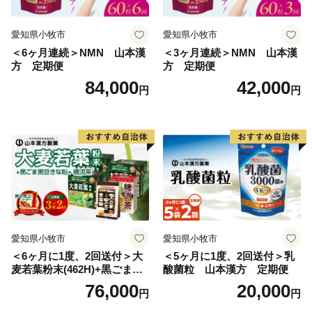
愛知県小牧市
愛知県小牧市
＜6ヶ月連続＞NMN 山本漢
＜3ヶ月連続＞NMN 山本漢
方 定期便
方 定期便
84,000
42,000
円
円
愛知県小牧市
愛知県小牧市
＜6ヶ月に1度、2回送付＞大
＜5ヶ月に1度、2回送付＞乳
麦若葉粉末(462H)+黒ごま黒
酸菌粒 山本漢方 定期便
豆きな粉+ 糖流茶 山本漢
76,000
20,000
円
円
方 定期便