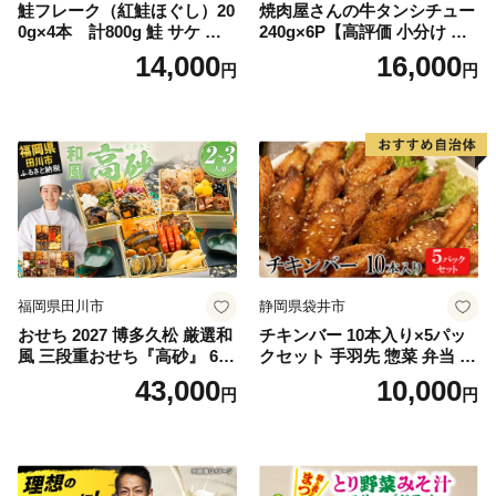
鮭フレーク（紅鮭ほぐし）20
焼肉屋さんの牛タンシチュー
0g×4本 計800g 鮭 サケ 鮭
240g×6P【高評価 小分け 惣
ほぐし サケフレーク シャケ
菜 牛たん 一人暮らし 冷凍】
14,000
16,000
円
円
フレーク 鮭フレーク
福岡県田川市
静岡県袋井市
おせち 2027 博多久松 厳選和
チキンバー 10本入り×5パッ
風 三段重おせち『高砂』 6.5
クセット 手羽先 惣菜 弁当 お
寸 3段重 2～3人前 おせち料
かず お酒 おつまみ ギフト キ
43,000
10,000
円
円
理 重箱 お正月 冷凍おせち 縁
ャンプ アウトドア キャンプ
起物 祝箸付 福岡 お節 オセチ
飯 保存食 非常食 鶏肉 肉 お
oseti osechi お祝い 迎春おせ
肉 鶏 人気 厳選 静岡県袋井市
ち 本格おせち おせち予約 年
末 年始 お取り寄せ 新春 贅沢