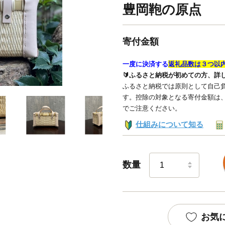
豊岡鞄の原点
寄付金額
一度に決済する
返礼品数は３つ以
🔰ふるさと納税が初めての方、詳
ふるさと納税では原則として自己負
す。控除の対象となる寄付金額は
でご注意ください。
仕組みについて知る
数量
お気