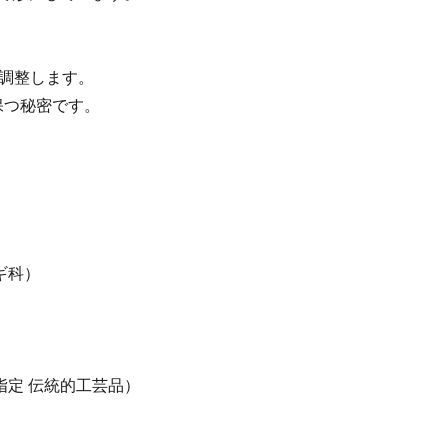
を調整します。
保つ秘密です。
ギ科）
指定 伝統的工芸品）