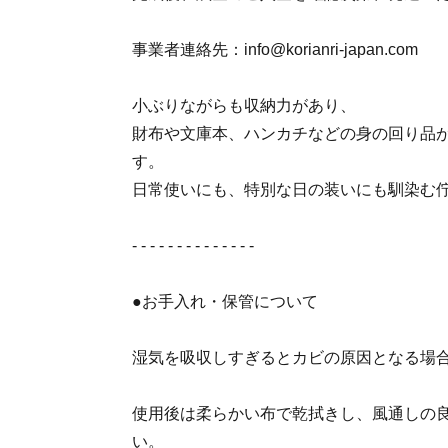
事業者連絡先：info@korianri-japan.com
小ぶりながらも収納力があり、
財布や文庫本、ハンカチなどの身の回り品
す。
日常使いにも、特別な日の装いにも馴染む
- - - - - - - - - - - - - -
●お手入れ・保管について
湿気を吸収しすぎるとカビの原因となる場
使用後は柔らかい布で乾拭きし、風通しの
い。