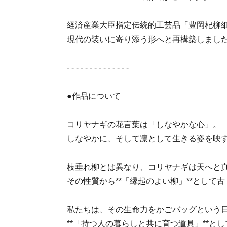
経済産業大臣指定伝統的工芸品「豊岡杞柳
現代の装いに寄り添う形へと再構築しまし
- - - - - - - - - - - - - -
●作品について
コリヤナギの花言葉は「しなやかな心」。
しなやかに、そして凛として生きる姿を映
枝垂れ柳とは異なり、コリヤナギは天へと
その性質から**「縁起のよい柳」**として
私たちは、その生命力をかごバッグという
**「持つ人の暮らしと共に育つ道具」**と