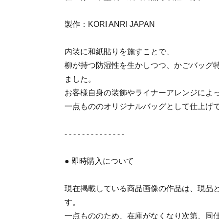
製作：KORI ANRI JAPAN
内装に和紙貼りを施すことで、
柳が持つ防湿性を生かしつつ、かごバッグ
ました。
お客様自身の装飾やライナーアレンジによ
一点もののオリジナルバッグとして仕上げ
- - - - - - - - - - - - - -
● 即時購入について
現在掲載している商品画像の作品は、現品
す。
一点もののため、在庫がなくなり次第、同