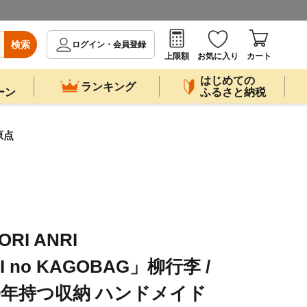
検索
ログイン・会員登録
上限額
お気に入り
カート
はじめての
ランキング
ーン
ふるさと納税
原点
I ANRI
I no KAGOBAG」柳行李 /
00年持つ収納 ハンドメイド