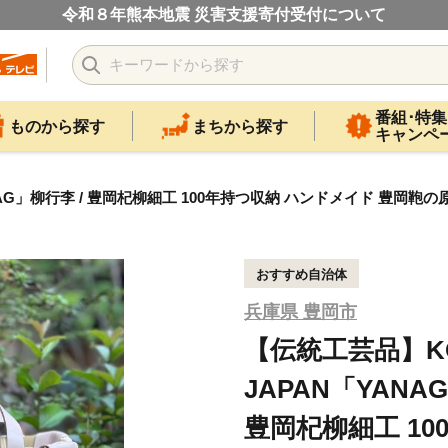
令和８年熊本地震 災害支援寄付受付について
番組･特集
ものから探す
まちから探す
キャンペ
GOBAG」柳行李 / 豊岡杞柳細工 100年持つ収納 ハンドメイド 豊岡鞄の
おすすめ自治体
兵庫県 豊岡市
【伝統工芸品】KOR
JAPAN「YANAG
豊岡杞柳細工 1