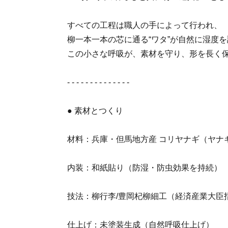
すべての工程は職人の手によって行われ、
柳一本一本の芯に通る“ワタ”が自然に湿度
この小さな呼吸が、素材を守り、形を長く
- - - - - - - - - - - - - -
● 素材とつくり
材料：兵庫・但馬地方産 コリヤナギ（ヤナ
内装：和紙貼り（防湿・防虫効果を持続）
技法：柳行李/豊岡杞柳細工（経済産業大臣
仕上げ：未塗装生成（自然呼吸仕上げ）