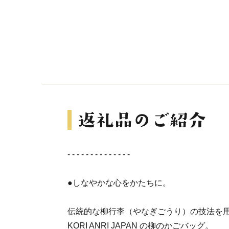
- - - - - - - - - - - - - -
●しなやかな心をかたちに。
伝統的な柳行李（やなぎごうり）の技法を
KORI ANRI JAPAN の柳のかごバッグ。