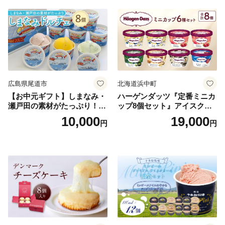
広島県尾道市
北海道浜中町
【お中元ギフト】しまなみ・
ハーゲンダッツ『定番ミニカ
瀬戸田の素材がたっぷり！ジ
ップ8個セット』アイスクリ
ェラート8個
ーム アイス スイーツ デザー
10,000
19,000
円
円
ト_H0016-104