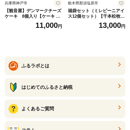
兵庫県神戸市
栃木県那須塩原市
【観音屋】デンマークチーズ
福袋セット（ミレピーニアイ
ケーキ 8個入り【ケーキ チ
ス12個セット）【千本松牧
ーズケーキ 人気スイーツ お
場】 ns025-014-12 【デザー
11,000
13,000
円
円
すすめスイーツ 神戸スイー
ト 詰め合わせ ギフト】
ツ 新感覚チーズケーキ おす
すめケーキ 兵庫県 神戸市 D0
910-17】
ふるラボとは
はじめてのふるさと納税
よくあるご質問