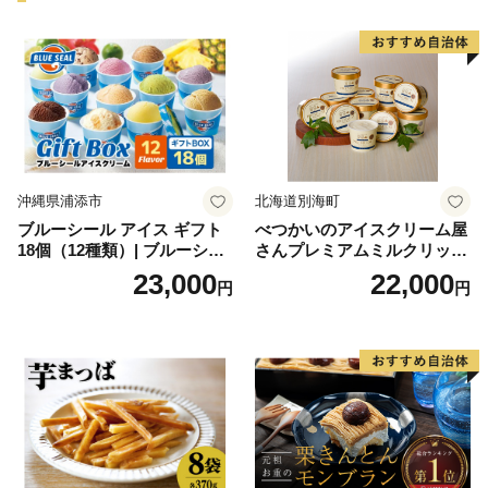
沖縄県浦添市
北海道別海町
ブルーシール アイス ギフト
べつかいのアイスクリーム屋
18個（12種類）| ブルーシー
さんプレミアムミルクリッチ
ルアイス ブルーシールアイ
12個（AP-01）（ 北海道アイ
23,000
22,000
円
円
スクリーム 着日指定可能 送
ス 北海道産アイス アイス ア
料無料 ジェラート 沖縄県 バ
イススイーツ アイスクリー
ースデー 贈り物 プレゼント
ム 北海道産アイスクリーム
誕生日 カップ 詰め合わせ バ
道産アイス 道産アイスクリ
ラエティ | バニラ チョコレー
ーム ギフト 詰合せ 詰め合わ
ト ストロベリー ピスタチオ
せ ふるさと納税 ）
バニラ＆クッキー ウベ 沖縄
紅イモ 塩ちんすこう 沖縄シ
ークヮーサー 沖縄黒糖 琉球
ロイヤルミルクティ 沖縄パ