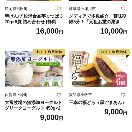
イン
静岡県吉田町
岐阜県中津川市
芋けんぴ 松浦食品芋まつば 3
メディアで多数紹介 賞味期
70g×8袋 詰め合わせ [静岡伊
限3分！「元祖お重の栗きん
勢丹(松浦食品) 静岡県 吉田町
とんモンブラン」 【未来の
16,000
10,000
円
円
22424274] 芋ケンピ セット
ご褒美】スイーツ 栗 モンブ
小袋 個包装 小分け
ラン くりきんとん デザート
ご褒美 お取り寄せ くり お菓
子 菓子 F4N-2298
佐賀県上峰町
愛知県小牧市
大富牧場の無添加ヨーグルト
三幸の福どら（黒ごまあん）
グリークヨーグルト 450g×2
9,000
円
9,000
円