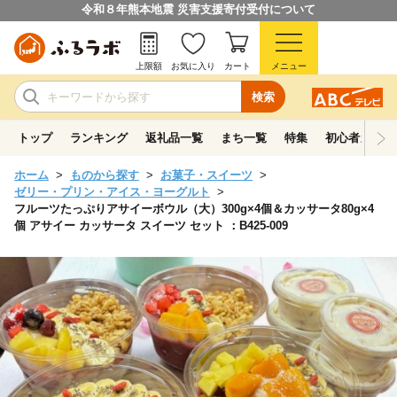
令和８年熊本地震 災害支援寄付受付について
上限額
お気に入り
カート
メニュー
検索
トップ
ランキング
返礼品一覧
まち一覧
特集
初心者ガイド
ホーム
ものから探す
お菓子・スイーツ
ゼリー・プリン・アイス・ヨーグルト
フルーツたっぷりアサイーボウル（大）300g×4個＆カッサータ80g×4
個 アサイー カッサータ スイーツ セット ：B425-009