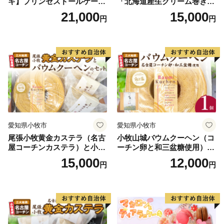
キ】プリンセスドールケーキ
「北海道産生クリーム巻き」
日時指定可 スイーツ デザー
または「北海道産粒あん巻
21,000
15,000
円
円
ト 洋菓子 お取り寄せ 愛知県
き」（サイズ：レギュラー）
小牧市 送料無料 誕生日 クリ
和三盆 北海道産生クリー
スマス お祝い キャラクター
ム 北海道産粒あん 34cm 冷
デコレーションケーキ ホー
凍 愛知県 小牧市 アンプチベ
ルケーキ 人形 かわいい こど
アやぐま
も
愛知県小牧市
愛知県小牧市
尾張小牧黄金カステラ（名古
小牧山城バウムクーヘン（コ
屋コーチンカステラ）と小牧
ーチン卵と和三盆糖使用）
山城バウムクーヘン（コーチ
名古屋コーチン バームクー
15,000
12,000
円
円
ン卵と和三盆糖使用）のセッ
ヘン 和三盆 小牧銘菓 バウム
ト 名古屋コーチン カステ
クーヘン 常温 愛知県 小牧市
ラ ザラメ バームクーヘン 和
アンプチベアやぐま
三盆 小牧銘菓 バウムクーヘ
ン 常温 愛知県 小牧市 アンプ
チベアやぐま