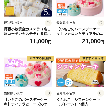
愛知県小牧市
愛知県小牧市
尾張小牧黄金カステラ（名古
【いちごのバースデーケー
屋コーチンカステラ）５個入
キ】マカロンとティアラのケ
名古屋コーチン カステラ ザ
ーキ スイーツ 日時指定可 デ
11,000
21,000
円
円
ラメ 常温 愛知県 小牧市 アン
ザート 洋菓子 お取り寄せ 愛
プチベアやぐま
知県 小牧市 送料無料 誕生日
クリスマス お祝い マカロン
デコレーションケーキ ホー
ルケーキ
愛知県小牧市
愛知県小牧市
【いちごのバースデーケー
くんねこ シフォンケーキ
キ】ティアラとローズのケー
（プレーン） 5個入