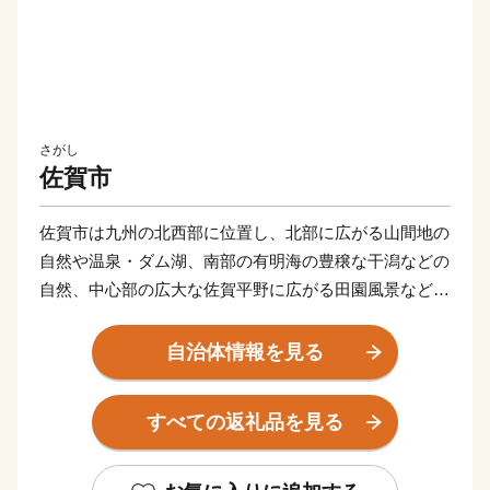
さがし
佐賀市
佐賀市は九州の北西部に位置し、北部に広がる山間地の
自然や温泉・ダム湖、南部の有明海の豊穣な干潟などの
自然、中心部の広大な佐賀平野に広がる田園風景など豊
かな自然を有しています。
また、「熱気球の街」と呼ばれ、秋には、国内最大の熱
自治体情報を見る
気球イベント「佐賀インターナショナルバルーンフェス
タ」を開催し、沢山の熱気球が広大な佐賀平野を彩りま
すべての返礼品を見る
す。