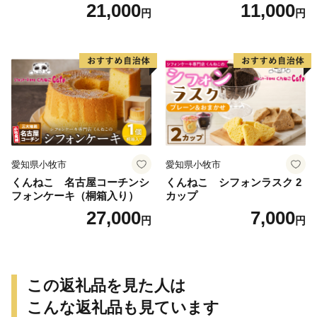
キ スイーツ デザート 洋菓
21,000
11,000
円
円
子 お取り寄せ 愛知県 小牧市
送料無料 誕生日 クリスマス
お祝い ばら 花 フラワー デコ
レーション ホールケーキ 日
時指定可
愛知県小牧市
愛知県小牧市
くんねこ 名古屋コーチンシ
くんねこ シフォンラスク 2
フォンケーキ（桐箱入り）
カップ
27,000
7,000
円
円
この返礼品を見た人は
こんな返礼品も見ています