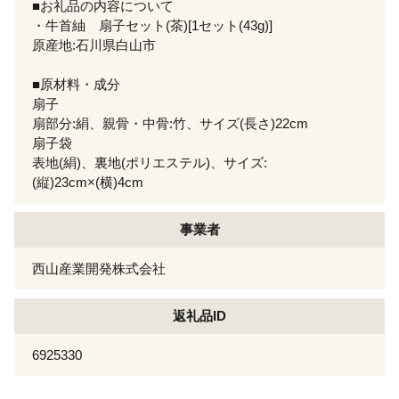
■お礼品の内容について
・牛首紬 扇子セット(茶)[1セット(43g)]
原産地:石川県白山市
■原材料・成分
扇子
扇部分:絹、親骨・中骨:竹、サイズ(長さ)22cm
扇子袋
表地(絹)、裏地(ポリエステル)、サイズ:
(縦)23cm×(横)4cm
事業者
西山産業開発株式会社
返礼品ID
6925330