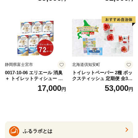
出時 お出かけ時 食事前 緑茶
ト ハーブ 香り付き 日本製 ま
カテキン配合
とめ買い 防災 常備品 ペーパ
ー 消耗品 備蓄 送料無料 北海
道 倶知安町 日用品
静岡県富士宮市
北海道倶知安町
0017-10-06 エリエール 消臭
トイレットペーパー 2種 ボッ
＋ トイレットティシュー し
クスティッシュ 定期便 全3
っかり香るフレッシュクリア
回 日本製 まとめ買い 防災
17,000
53,000
円
円
の香り ダブル 12ロール×6パ
常備品 日用雑貨 消耗品 生活
ック 72ロール 25m トイレ
必需品 大容量 備蓄 リサイク
ットペーパー パルプ100％ 消
ル ティッシュ ペーパー まと
臭 防臭 日用品 消耗品 備蓄
め買い 雑貨 倶知安町
ふるラボとは