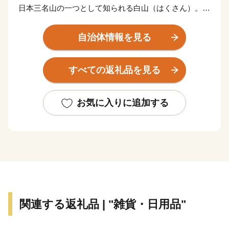
日本三名山の一つとして知られる白山（はくさん）。
この地域の歴史文化は、白山の恩恵による豊かな自然の
中で育まれてきました。
自治体情報を見る
平成の大合併により白山の名を冠し、山から海までの広
い地域が一つになりました。
すべての返礼品を見る
これからも市民一体となって地域づくりに取り組んでい
きます。
いいとこ白山「白山市」をよろしくお願いいたします。
お気に入りに追加する
○白山手取川ジオパークについて
ジオパークとは「大地の公園」を意味する造語で、
「大地の物語（ジオ）」、「自然（エコ）」、「生活、
歴史、文化、産業（ひと）」との関わりを学び、楽しむ
場所です。現在、全国にはユネスコ世界ジオパークとそ
関連する返礼品 | "雑貨・日用品"
の国内版である日本ジオパークが合せて４４箇所（２０
１８年９月現在）あり、それぞれの資源を保護・保全し