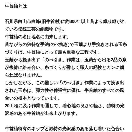
牛首紬とは
石川県白山市白峰(旧牛首村)に約800年以上昔より織り継がれ
ている伝統工芸の絹織物です。
牛首紬の名は地名に由来します。
昔ながらの独特な手法(のべ挽き)で玉繭より手挽きされる玉糸
づくりは、牛首紬にとって最も重要な工程です。
玉繭から挽き出す「のべ引き」作業は、玉繭から出る2品の糸
が複雑に絡み合い、糸づくりが難しく職人の経験とカンに頼
らねばなりません。
しかしながら、この難しい「のべ引き」作業によって挽き出
された玉糸は、弾力性や伸張性に優れ、牛首紬のすべての風
合いの根本となっています。
20工程に及ぶ作業を通して、着心地の良さや軽さ、独特の光
沢感のある牛首紬が出来上がります。
牛首紬特有のネップと独特の光沢感のある落ち着いた色合い