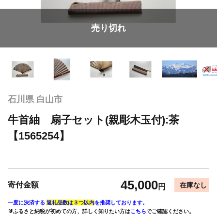
売り切れ
石川県 白山市
牛首紬 扇子セット(親彫木玉付):茶
【1565254】
45,000
寄付金額
在庫なし
円
一度に決済する
返礼品数は３つ以内
を推奨しております。
🔰ふるさと納税が初めての方、詳しく知りたい方は
こちら
でご確認ください。