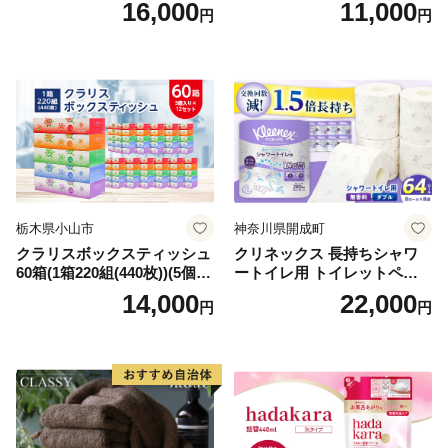
16,000
11,000
円
円
シュ リサイクル 長持 防災 常
用品 消耗品 無香料 生活用品
備品 日用雑貨 消耗品 生活必
備蓄 秋田県 能代市 送料無料
需品 備蓄 ペーパー 紙 北海道
《能代製紙》
倶知安町 日用品
栃木県小山市
神奈川県開成町
クラリスボックスティッシュ
クリネックス 長持ちシャワ
60箱(1箱220組(440枚))(5個入
ートイレ用 トイレットペー
り×12セット)【1256759】
パー（ダブル）64ロール(8ロ
14,000
22,000
円
円
ール×8パック) 開成町 トイレ
ットペーパーダブル 日用品
国産 新生活 ダブル SDGs 備
蓄 防災 エコ 消耗品 生活雑貨
生活用品 無香料 トイレット
ペーパー ダブル といれっと
ぺーぱー トイレ クレシア ト
イレットペーパー [BDBH002