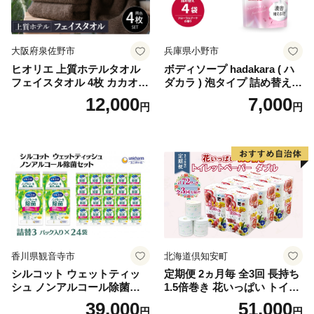
-1]
大阪府泉佐野市
兵庫県小野市
ヒオリエ 上質ホテルタオル
ボディソープ hadakara ( ハ
フェイスタオル 4枚 カカオ
ダカラ ) 泡タイプ 詰め替え 4
【タオル 泉州タオル 吸水 普
40ml×4袋 ボディーソープ 泡
12,000
7,000
円
円
段使い 無地 シンプル 日用品
ボディソープ 泡 日用品 消耗
ふわふわ ふかふか 家族 たお
品 バス用品 大容量 いい 匂い
る 一人暮らし】
ボディ 保湿 LION ライオン
泡石鹸 石鹸 兵庫 兵庫県 小野
市
香川県観音寺市
北海道倶知安町
シルコット ウェットティッ
定期便 2ヵ月毎 全3回 長持ち
シュ ノンアルコール除菌詰
1.5倍巻き 花いっぱい トイレ
替（43枚×3P）×24袋 日用品
ットペーパー ダブル 45ｍ 計
39,000
51,000
円
円
おもちゃ 拭き取り 手拭き 外
72ロール 全18種 花柄 プリン