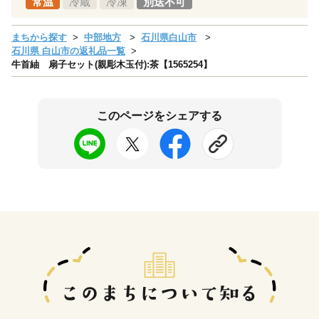
常温
冷蔵
冷凍
別送不可
まちから探す
中部地方
石川県白山市
石川県 白山市の返礼品一覧
牛首紬 扇子セット(親彫木玉付):茶【1565254】
このページをシェアする