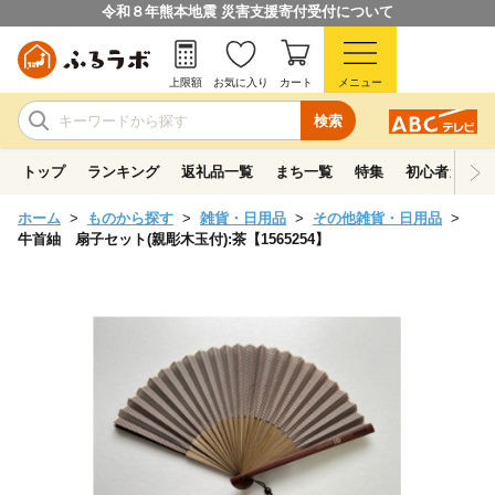
令和８年熊本地震 災害支援寄付受付について
上限額
お気に入り
カート
メニュー
検索
トップ
ランキング
返礼品一覧
まち一覧
特集
初心者ガイド
ホーム
ものから探す
雑貨・日用品
その他雑貨・日用品
牛首紬 扇子セット(親彫木玉付):茶【1565254】