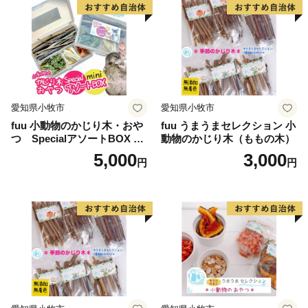
ながら上手くつなぎ合わせて活用し、持続可能な発展に
チャレンジしています。
白山市は、市の全域が『白山手取川ジオパーク』とし
て日本ジオパークに認定されています。白山手取川ジオ
パークでは、白山から手取川、日本海へ至る中で繰り返
される「水の旅・石の旅」をキーワードに、火山や化
愛知県小牧市
愛知県小牧市
石、峡谷や扇状地など大地の成り立ちを、自然と人との
fuu 小動物のかじり木・おや
fuu うまうまセレクション 小
関わりの中で学び、楽しむことができます。
つ SpecialアソートBOX mi
動物のかじり木（ももの木）
白山市では、市民とともに白山手取川ジオパークの推
ni（1個）
5,000
3,000
円
円
進活動に取り組んでいきますので、応援いただきますよ
うお願いいたします。
・白山手取川ジオパークの詳しい情報はこちらから
⇒http://hakusan-geo.main.jp