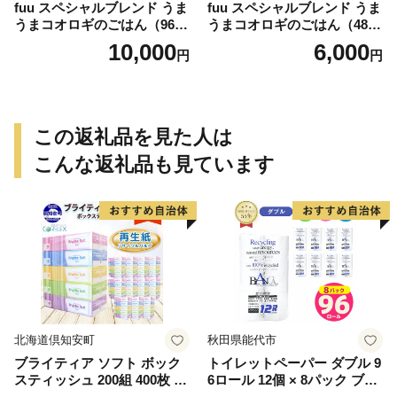
fuu スペシャルブレンド うま
fuu スペシャルブレンド うま
うまコオロギのごはん（960
うまコオロギのごはん（480
g）
g）
10,000
6,000
円
円
この返礼品を見た人は
こんな返礼品も見ています
北海道倶知安町
秋田県能代市
ブライティア ソフト ボック
トイレットペーパー ダブル 9
スティッシュ 200組 400枚 60
6ロール 12個 × 8パック ブラ
箱 日本製 まとめ買い ティッ
ンカ 再生紙 100％ 芯あり 日