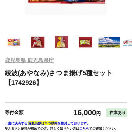
鹿児島県 鹿児島県庁
綾波(あやなみ)さつま揚げ5種セット
【1742926】
16,000
寄付金額
在庫あり
円
一度に決済する
返礼品数は３つ以内
を推奨しております。
🔰ふるさと納税が初めての方、詳しく知りたい方は
こちら
でご確認ください。