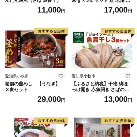
んたん焼魚（さば 魚醤干）
00ｇ × 3食 セット 鮭 老舗 急
速冷凍 レンチン 時短 簡単調
11,000
17,000
円
円
理 食品 加工品 海鮮 手作り
ほくほく ご飯 お弁当 おにぎ
り お茶漬け お取り寄せ お取
り寄せグルメ 愛知県 小牧市
送料無料
愛知県小牧市
愛知県小牧市
老舗の釜めし 【うなぎ】
【ふるさと納税】干物 縞ほ
３食セット
っけ開き 赤魚開き さばの開
き 魚醤干し 3種 セット 詰め
29,000
13,000
円
円
合わせ 魚 おかず 肉厚 おいし
い さば 赤魚 縞ホッケ ジョイ
フーズ 魚貝類 お取り寄せ お
取り寄せグルメ 魚醤 ナンプ
ラー 愛知県 小牧市 冷凍 送料
無料