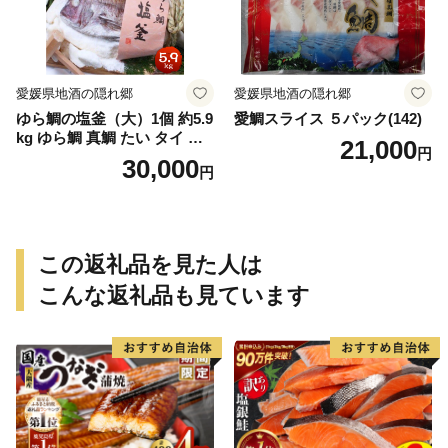
愛媛県地酒の隠れ郷
愛媛県地酒の隠れ郷
ゆら鯛の塩釜（大）1個 約5.9
愛鯛スライス ５パック(142)
kg ゆら鯛 真鯛 たい タイ 鯛
21,000
円
塩釜焼き 塩釜 魚 魚介類 海鮮
30,000
円
祝い事 お祝い ハレの日 食品
冷蔵 宝水産 国産 由良半島 愛
媛県【えひめの町（超）推
し！（愛南町）】(295)
この返礼品を見た人は
こんな返礼品も見ています