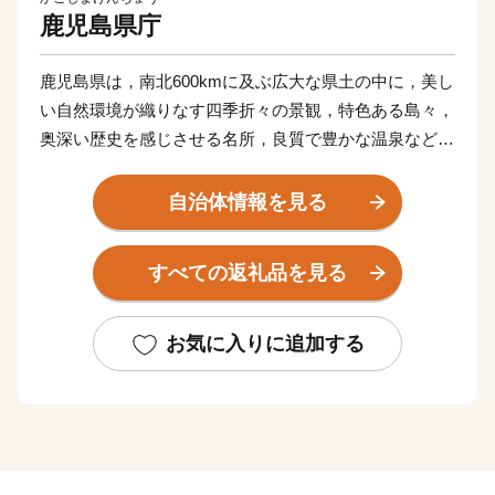
鹿児島県庁
鹿児島県は，南北600kmに及ぶ広大な県土の中に，美し
い自然環境が織りなす四季折々の景観，特色ある島々，
奥深い歴史を感じさせる名所，良質で豊かな温泉など，
魅力ある地域資源が豊富にあります。
また，恵まれた自然環境は，農林水産業の優れた生産基
自治体情報を見る
盤をなしており，黒豚，黒毛和牛，お茶といった豊富な
食品や，健康・長寿につながる豊かな食文化を育み，魅
すべての返礼品を見る
力あふれる観光資源にもなっています。
お気に入りに追加する