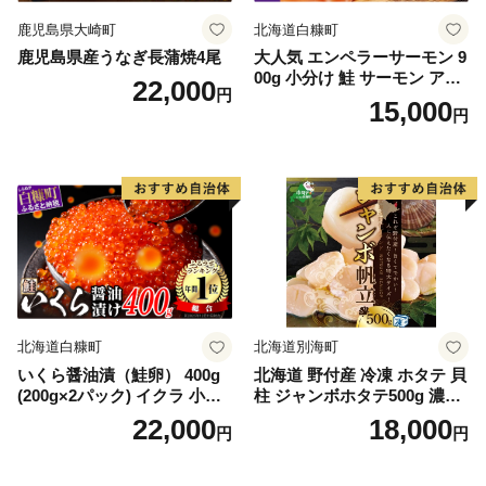
鹿児島県大崎町
北海道白糠町
鹿児島県産うなぎ長蒲焼4尾
大人気 エンペラーサーモン 9
00g 小分け 鮭 サーモン アト
22,000
円
ランティックサーモン 水産
15,000
円
庁長官賞 受賞 さけ シャケ し
ゃけ sake カルパッチョ ソテ
ー レアステーキ 人気 高級 大
満足 美味しい 贈答 生食用 刺
身 お刺身 刺し身 魚介類 海鮮
冷凍 厚切り 薄切り ふるさと
納税 ふるさとチョイス チョ
イス 北海道 白糠町
北海道白糠町
北海道別海町
いくら醤油漬（鮭卵） 400g
北海道 野付産 冷凍 ホタテ 貝
(200g×2パック) イクラ 小分
柱 ジャンボホタテ500g 濃厚
け いくら醤油漬 鮭いくら い
な旨味と甘み （ほたて ホタ
22,000
18,000
円
円
くら醤油漬け 鮭 鮭卵 ikura
テ 帆立 貝柱 ホタテ貝柱 大玉
醤油いくら 冷凍いくら いく
大粒 北海道 別海 野付 ふるさ
ら北海道 醤油鮭いくら 人気
と納税）