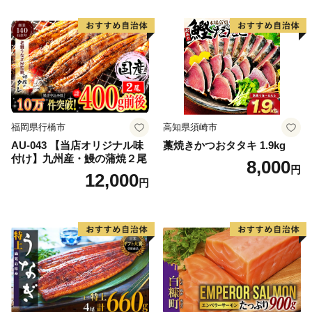
福岡県行橋市
高知県須崎市
AU-043 【当店オリジナル味
藁焼きかつおタタキ 1.9kg
付け】九州産・鰻の蒲焼２尾
8,000
円
12,000
円