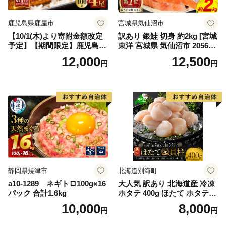
鹿児島県鹿屋市
宮城県気仙沼市
【10/1(木)より寄附金額改定
訳あり 銀鮭 切身 約2kg [宮城
予定】【期間限定】鹿児島県
東洋 宮城県 気仙沼市 205649
大隅産うなぎ蒲焼4尾（400
91] 鮭 魚介類 海鮮 訳アリ 規
12,000
12,500
円
円
g） KN007-023
格外 不揃い さけ サケ 鮭切身
シャケ 切り身 冷凍 家庭用 お
かず 弁当 支援 サーモン 銀鮭
切り身 魚 わけあり
静岡県焼津市
北海道別海町
a10-1289 ネギトロ100g×16
大人気 訳あり 北海道産 冷凍
パック 合計1.6kg
ホタテ 400g ほたて ホタテ
帆立 貝柱 海鮮 魚介類 刺身
10,000
8,000
円
円
大粒 天然 海鮮 ランキング 大
人気 人気 おすすめ 訳あり ）