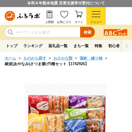
令和８年熊本地震 災害支援寄付受付について
上限額
お気に入り
カート
メニュー
検索
トップ
ランキング
返礼品一覧
まち一覧
特集
初心者ガイド
ホーム
ものから探す
おさかな類
蒲鉾・練り物
綾波(あやなみ)さつま揚げ5種セット【1742926】