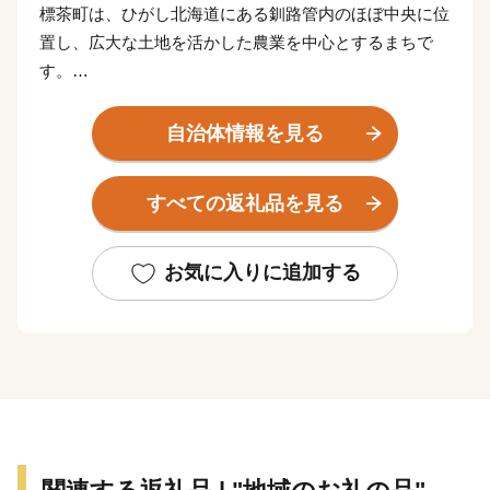
標茶町は、ひがし北海道にある釧路管内のほぼ中央に位
置し、広大な土地を活かした農業を中心とするまちで
す。
釧路湿原国立公園と阿寒摩周国立公園、厚岸霧多布昆布
森国定公園の大自然に囲まれており、貴重な動植物の生
自治体情報を見る
息地となっています。日本有数の敷地面積を誇る「標茶
町育成牧場」内の多和平展望台からは、360°の地平線が
すべての返礼品を見る
見渡せ、また、町内には多数の温泉施設が点在しており
ます。
標茶町で非日常を味わいませんか？
お気に入りに追加する