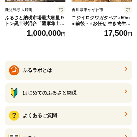
鹿児島県大崎町
香川県東かがわ市
ふるさと納税市場最大容量９
ニジイロクワガタペア♂50m
トン黒土砂混合「薩摩隼土」
m前後・♀お任せ 生き物生き
（夢と感動の演出のグラウン
物
1,000,000
17,500
円
円
ド用！）
ふるラボとは
はじめてのふるさと納税
よくあるご質問