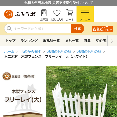
令和８年熊本地震 災害支援寄付受付について
上限額
お気に入り
カート
メニュー
検索
トップ
ランキング
返礼品一覧
まち一覧
特集
初心者ガイド
ホーム
ものから探す
地域のお礼の品
地域のお礼の品
不二木材 木製フェンス フリーレイ 大【ホワイト】