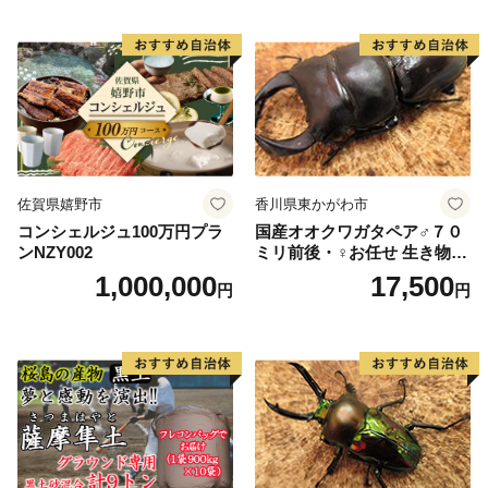
佐賀県嬉野市
香川県東かがわ市
コンシェルジュ100万円プラ
国産オオクワガタペア♂７０
ンNZY002
ミリ前後・♀お任せ 生き物生
き物
1,000,000
17,500
円
円