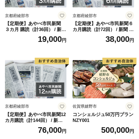
京都府綾部市
京都府綾部市
【定期便】あやべ市民新聞
【定期便】あやべ市民新聞６
３カ月 購読（計36回） / 新聞
カ月購読（計72回） / 新聞 情
情報誌 定期購読 綾部市 / 株
報誌 定期購読 綾部市 / 株式
19,000
38,000
円
円
式会社あやべ市民新聞社［B
会社あやべ市民新聞社［BSC
SCB001］
B002］
京都府綾部市
佐賀県嬉野市
【定期便】あやべ市民新聞12
コンシェルジュ50万円プラン
カ月購読（計144回） / 新聞
NZY001
情報誌 定期購読 綾部市 / 株
76,000
500,000
円
円
式会社あやべ市民新聞社［B
SCB003］