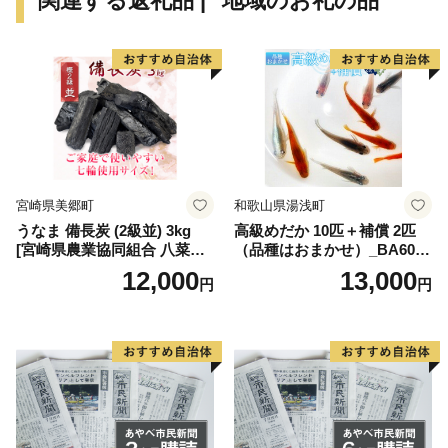
関連する返礼品 | "地域のお礼の品"
宮崎県美郷町
和歌山県湯浅町
うなま 備長炭 (2級並) 3kg
高級めだか 10匹＋補償 2匹
[宮崎県農業協同組合 八菜館
（品種はおまかせ）_BA6001
ひゅうが店 宮崎県 美郷町 31
n
12,000
13,000
円
円
ap0012] BBQ 七輪 焼肉 高火
力 遠赤外線 長時間 燃焼 煙少
消臭 白炭 キャンプ バーベキ
ュー 宮崎県 産 送料無料