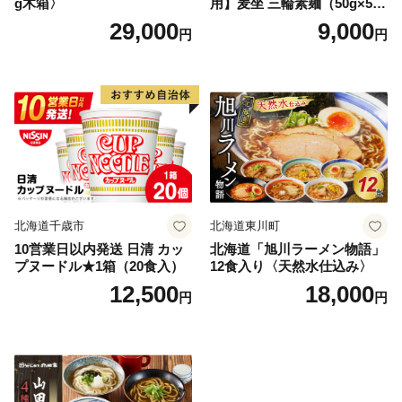
g木箱〉
用】麦坐 三輪素麺（50g×5束
×4袋）
29,000
9,000
円
円
北海道千歳市
北海道東川町
10営業日以内発送 日清 カッ
北海道「旭川ラーメン物語」
プヌードル★1箱（20食入）
12食入り〈天然水仕込み〉
12,500
18,000
円
円