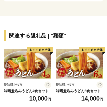
ーなど、四季を通じて山形を感じ、楽しんでいただける
レジャーも目白押しです。
そんな山形県への旅を一層豊かなものにするのが温泉で
す。山形県は、全ての市町村に温泉が湧出し、山や渓谷
に囲まれた温泉、近代的な大型旅館が立並ぶ温泉、
関連する返礼品 | "麺類"
湯治の温泉、海沿いの温泉など、様々なタイプの温泉を
楽しむことができます。
ふるさと納税を機に山形へお越しいただき、旬の味覚、
歴史や文化、自然をお楽しみください。
愛知県小牧市
愛知県小牧市
味噌煮込みうどん4食セット
味噌煮込みうどん6食セット
10,000
14,000
円
円