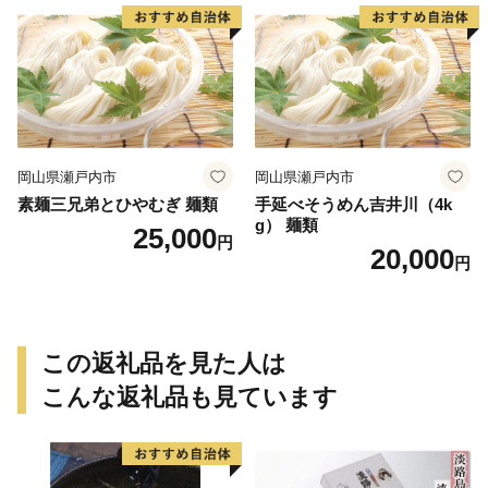
岡山県瀬戸内市
岡山県瀬戸内市
素麺三兄弟とひやむぎ 麺類
手延べそうめん吉井川（4k
g） 麺類
25,000
円
20,000
円
この返礼品を見た人は
こんな返礼品も見ています