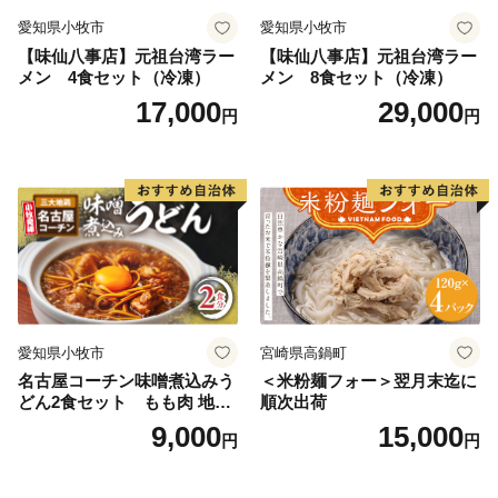
愛知県小牧市
愛知県小牧市
【味仙八事店】元祖台湾ラー
【味仙八事店】元祖台湾ラー
メン 4食セット（冷凍）
メン 8食セット（冷凍）
17,000
29,000
円
円
愛知県小牧市
宮崎県高鍋町
名古屋コーチン味噌煮込みう
＜米粉麺フォー＞翌月末迄に
どん2食セット もも肉 地鶏
順次出荷
味噌うどん
9,000
15,000
円
円