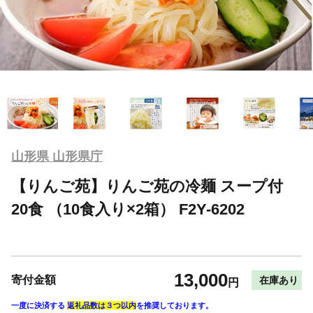
山形県 山形県庁
【りんご苑】りんご苑の冷麺 スープ付
20食 （10食入り×2箱） F2Y-6202
13,000
寄付金額
在庫あり
円
一度に決済する
返礼品数は３つ以内
を推奨しております。