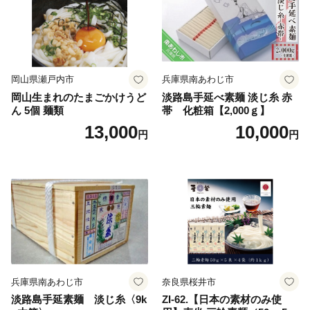
岡山県瀬戸内市
兵庫県南あわじ市
岡山生まれのたまごかけうど
淡路島手延べ素麺 淡じ糸 赤
ん 5個 麺類
帯 化粧箱【2,000ｇ】
13,000
10,000
円
円
兵庫県南あわじ市
奈良県桜井市
淡路島手延素麺 淡じ糸〈9k
ZI-62.【日本の素材のみ使