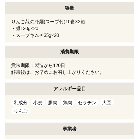
容量
りんご苑の冷麺(スープ付)10食×2箱
・麺130g×20
・スープキムチ35g×20
消費期限
賞味期限：製造から120日
解凍後は、お早めにお召し上がりください。
アレルギー
品目
乳成分
小麦
豚肉
鶏肉
ゼラチン
大豆
りんご
事業者