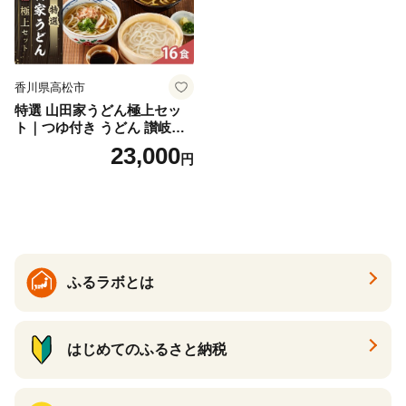
香川県高松市
特選 山田家うどん極上セッ
ト｜つゆ付き うどん 讃岐う
どん さぬきうどん 生麵 うど
23,000
円
んセット カレーうどん 生う
どん 食べ比べ 麺 麺類 ギフト
香川 香川県 高松
ふるラボとは
はじめてのふるさと納税