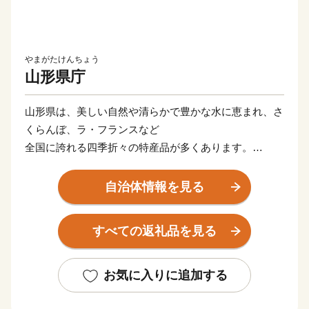
やまがたけんちょう
山形県庁
山形県は、美しい自然や清らかで豊かな水に恵まれ、さ
くらんぼ、ラ・フランスなど
全国に誇れる四季折々の特産品が多くあります。
そして、「つや姫」「雪若丸」をはじめとしたおいしい
お米や、
自治体情報を見る
県単位では全国初の地理的表示制度(ＧＩ)「山形」の指
定を受けた日本酒など、「日本一美食・美酒県やまが
すべての返礼品を見る
た」にふさわしい逸品も自慢です。
また、最上川舟運によって伝えられた上方の技術を磨
き、研ぎ澄まされてきた多くの素晴らしい工芸品があり
お気に入りに追加する
ます。
さらに、豊かな自然に恵まれ、海水浴や果物狩り、スキ