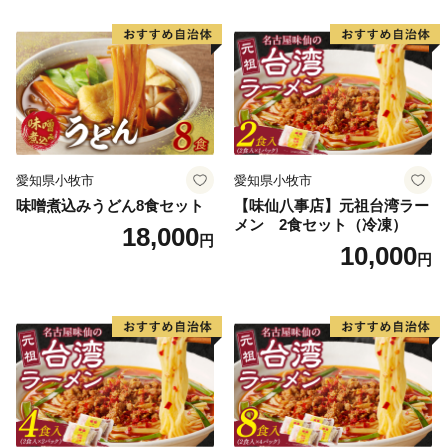
愛知県小牧市
愛知県小牧市
味噌煮込みうどん8食セット
【味仙八事店】元祖台湾ラー
メン 2食セット（冷凍）
18,000
円
10,000
円