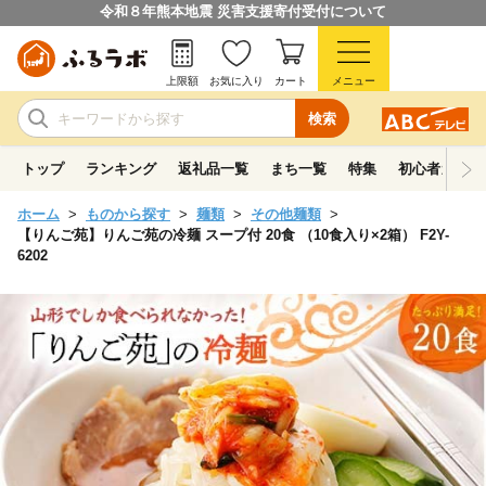
令和８年熊本地震 災害支援寄付受付について
上限額
お気に入り
カート
メニュー
検索
トップ
ランキング
返礼品一覧
まち一覧
特集
初心者ガイド
ホーム
ものから探す
麺類
その他麺類
【りんご苑】りんご苑の冷麺 スープ付 20食 （10食入り×2箱） F2Y-
6202