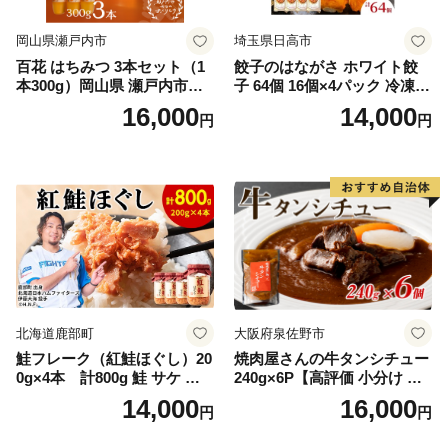
岡山県瀬戸内市
埼玉県日高市
百花 はちみつ 3本セット（1
餃子のはながさ ホワイト餃
本300g）岡山県 瀬戸内市産
子 64個 16個×4パック 冷凍
石黒農園 ヨーグルト パン 砂
中華 点心 B級グルメ ご当地
16,000
14,000
円
円
糖の代わり 香り高い いい香
野菜 おつまみ おかず 簡単調
り 季節の花の蜜 トンガリ容
理 時短 リピート 保存 豚肉
器入り
特製 ポーク 大きめ ジューシ
ー ギフト お取り寄せ 日高市
北海道鹿部町
大阪府泉佐野市
鮭フレーク（紅鮭ほぐし）20
焼肉屋さんの牛タンシチュー
0g×4本 計800g 鮭 サケ 鮭
240g×6P【高評価 小分け 惣
ほぐし サケフレーク シャケ
菜 牛たん 一人暮らし 冷凍】
14,000
16,000
円
円
フレーク 鮭フレーク