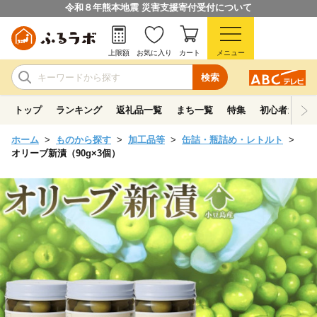
令和８年熊本地震 災害支援寄付受付について
上限額
お気に入り
カート
メニュー
検索
トップ
ランキング
返礼品一覧
まち一覧
特集
初心者ガイド
ホーム
ものから探す
加工品等
缶詰・瓶詰め・レトルト
オリーブ新漬（90g×3個）