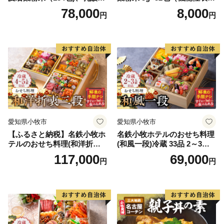
+大麦若葉粉末（7包) 山本
食品）
78,000
8,000
円
円
漢方 定期便
愛知県小牧市
愛知県小牧市
【ふるさと納税】名鉄小牧ホ
名鉄小牧ホテルのおせち料理
テルのおせち料理(和洋折衷
(和風一段)冷蔵 33品 2～3人
三段)冷蔵 52品 4～5人前 202
前 2027年【数量限定 お申込
117,000
69,000
円
円
7年 【数量限定 お申込期限1
期限12/15】 解凍不要 ホテル
2/15まで】 解凍不要 ホテル
特製 伝統 おせち 2027 おせち
特製 伝統 おせち 2027 おせち
料理 小牧市 お節 冷蔵おせち
料理 小牧市 お節 冷蔵おせち
人気 新春 迎春おせち 定番お
人気 新春 迎春おせち 定番お
せち 本格おせち 和風おせち
せち 本格おせち 和洋折衷お
縁起物おせち 12月31日 お届
せち 縁起物おせち 12月31日
け お正月 お取り寄せ