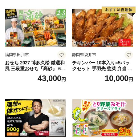
福岡県田川市
静岡県袋井市
おせち 2027 博多久松 厳選和
チキンバー 10本入り×5パッ
風 三段重おせち『高砂』 6.5
クセット 手羽先 惣菜 弁当 お
寸 3段重 2～3人前 おせち料
かず お酒 おつまみ ギフト キ
43,000
10,000
円
円
理 重箱 お正月 冷凍おせち 縁
ャンプ アウトドア キャンプ
起物 祝箸付 福岡 お節 オセチ
飯 保存食 非常食 鶏肉 肉 お
oseti osechi お祝い 迎春おせ
肉 鶏 人気 厳選 静岡県袋井市
ち 本格おせち おせち予約 年
末 年始 お取り寄せ 新春 贅沢
おせち こだわりおせち 惣菜
老舗おせち ふるさと納税お
せち 御節 お節料理 正月 調理
不要 おせち料理2027