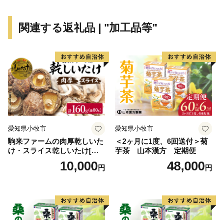
関連する返礼品 | "加工品等"
愛知県小牧市
愛知県小牧市
駒来ファームの肉厚乾しいた
＜2ヶ月に1度、6回送付＞菊
け・スライス乾しいたけ[極
芋茶 山本漢方 定期便
上 肉厚 乾しいたけ 乾シイタ
10,000
48,000
円
円
ケ 乾椎茸 干ししいたけ 干し
椎茸 スライス 安心 安全 国産
採れたて 新鮮 きのこ 野菜]