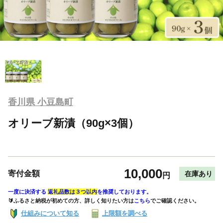
香川県 小豆島町
オリーブ新漬（90g×3個）
10,000
寄付金額
在庫あり
円
一度に決済する
返礼品数は３つ以内
を推奨しております。
🔰ふるさと納税が初めての方、詳しく知りたい方は
こちら
でご確認ください。
仕組みについて知る
上限額を調べる