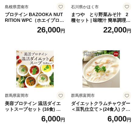
島根県雲南市
石川県かほく市
プロテイン BAZOOKA NUT
まつや とり野菜みそ汁 2
RITION WPC（ホエイプロテ
種セット | 味噌汁 簡単調理
イン）＜プレーン＞ 900g｜
お味噌 おみそ みそ とり野菜
26,000
22,000
円
円
バズーカ岡田監修・植物由来
時短料理 時短ごはん ご当地
の甘味料使用・国内製造 島
フリーズドライ
根県雲南市/株式会社アルプ
ロン [AIEN005]
群馬県富岡市
群馬県富岡市
美容プロテイン 温活ダイエ
ダイエットクラムチャウダー
ットスープセット (16食) 小
＜豆乳仕立て＞(24食入) クラ
分け スープ 食べ比べ セット
ムチャウダー 豆乳 ダイエッ
6,000
6,000
円
円
詰合せ クラムチャウダー チ
ト スープ プロテイン たんぱ
ゲ コーン ポタージュ トマト
く質 食物繊維 食品 F20E-799
温活 ダイエット 美容 プロテ