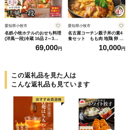
お届け お正月 お取り寄せ
愛知県小牧市
愛知県小牧市
名鉄小牧ホテルのおせち料理
名古屋コーチン親子丼の素4
(洋風一段)冷蔵 16品 2～3人
食セット もも肉 地鶏 卵 鶏
前 2027年【数量限定 お申込
肉
69,000
10,000
円
円
期限12/15】 解凍不要 ホテル
特製 伝統 おせち 2027 おせち
料理 小牧市 お節 冷蔵おせち
人気 新春 迎春おせち 定番お
せち 本格おせち 洋風おせち
この返礼品を見た人は
縁起物おせち 12月31日 お届
け お正月 お取り寄せ
こんな返礼品も見ています