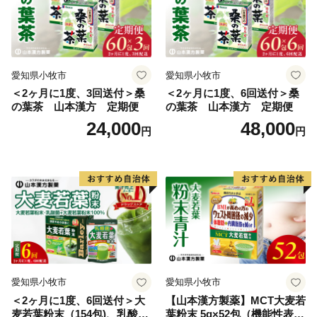
愛知県小牧市
愛知県小牧市
＜2ヶ月に1度、3回送付＞桑
＜2ヶ月に1度、6回送付＞桑
の葉茶 山本漢方 定期便
の葉茶 山本漢方 定期便
24,000
48,000
円
円
愛知県小牧市
愛知県小牧市
＜2ヶ月に1度、6回送付＞大
【山本漢方製薬】MCT大麦若
麦若葉粉末（154包)、乳酸菌
葉粉末 5g×52包（機能性表示