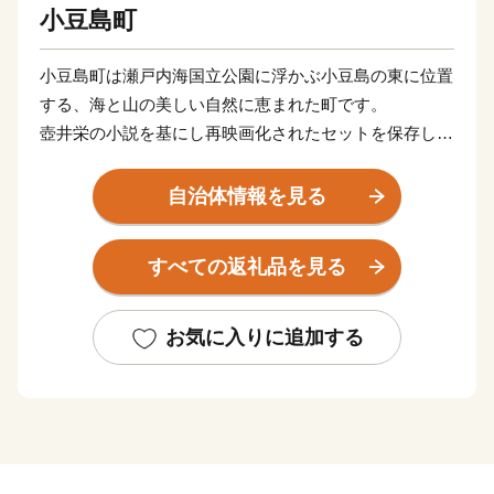
小豆島町
小豆島町は瀬戸内海国立公園に浮かぶ小豆島の東に位置
する、海と山の美しい自然に恵まれた町です。
壺井栄の小説を基にし再映画化されたセットを保存した
二十四の瞳映画村、日本三大渓谷美に数えられる寒霞
渓、18世紀頃より伝承されてきている農村歌舞伎舞台な
自治体情報を見る
ど、数多くの観光スポットを有しています。
醤油、佃煮、そうめんなどの伝統産業、日本におけるオ
すべての返礼品を見る
リーブ発祥の地、小豆島でつくられるオリーブオイルな
ど、食と文化と歴史が交差する魅力あふれる町です。
お気に入りに追加する