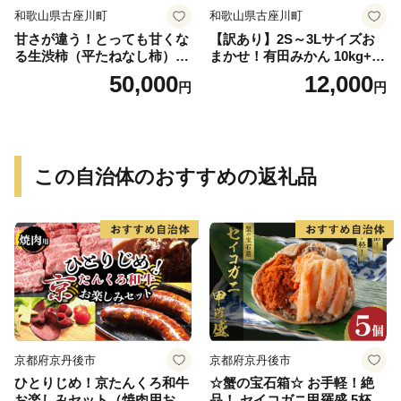
和歌山県古座川町
和歌山県古座川町
甘さが違う！とっても甘くな
【訳あり】2S～3Lサイズお
る生渋柿（平たねなし柿）吊
まかせ！有田みかん 10kg+2k
るし柿用 T字枝or吊るしクリ
g保証分 11月から12月下旬ま
50,000
12,000
円
円
ップ付約14.5～15kg 約60～
でに順次発送致します。 / 訳
90個＜2026年10月中旬～11
ありみかん 有田みかん みか
月上旬ごろ順次発送＞Ted【a
ん ミカン 蜜柑 柑橘 温州みか
rt015B】
ん 和歌山 ご家庭用
この自治体のおすすめの返礼品
京都府京丹後市
京都府京丹後市
ひとりじめ！京たんくろ和牛
☆蟹の宝石箱☆ お手軽！絶
お楽しみセット（焼肉用お
品！ セイコガニ甲羅盛 5杯