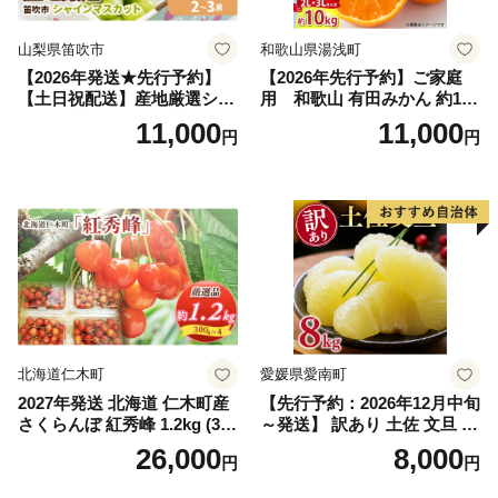
山梨県笛吹市
和歌山県湯浅町
【2026年発送★先行予約】
【2026年先行予約】ご家庭
【土日祝配送】産地厳選シャ
用 和歌山 有田みかん 約10k
インマスカット1.2kg～1.3kg
g (2L、3Lサイズ)【湯浅町】
11,000
11,000
円
円
（2房～3房）※沖縄・離島配
_ZJ6079
送不可※ 106-003-sku02-26y
｜シャインマスカット 発送
笛吹市 山梨県 フルーツ 果物
ぶどう 葡萄 大粒 シャインマ
スカット おすすめ シャイン
マスカット 贈答 ギフト 産地
笛吹市 シャインマスカット
笛吹 葡萄 国産 ぶどう 人気
国産 1.2kg 先行｜
北海道仁木町
愛媛県愛南町
2027年発送 北海道 仁木町産
【先行予約：2026年12月中旬
さくらんぼ 紅秀峰 1.2kg (300
～発送】 訳あり 土佐 文旦 8k
g×4パック) Lサイズ以上 旬
g (Mサイズ以上サイズミック
26,000
8,000
円
円
桜桃 産地直送 サクランボ チ
ス) 8000円 わけあり ぶんた
ェリー フルーツ 果物 果物類
ん みかん mikan 蜜柑 ミカン