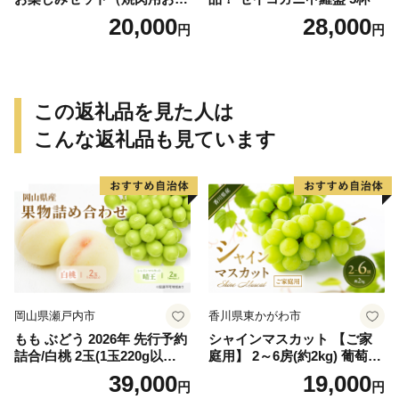
肉、ハンバーグ、生ハム、ソ
20,000
28,000
円
円
ーセージ）食べ比べ お試し
福袋
この返礼品を見た人は
こんな返礼品も見ています
岡山県瀬戸内市
香川県東かがわ市
もも ぶどう 2026年 先行予約
シャインマスカット 【ご家
詰合/白桃 2玉(1玉220g以
庭用】 2～6房(約2kg) 葡萄 ぶ
上)・シャインマスカット 晴
どう ブドウ フルーツ 果物 く
39,000
19,000
円
円
王 2房(1房480g以上) 化粧箱
だもの 果実 旬の果物 旬のフ