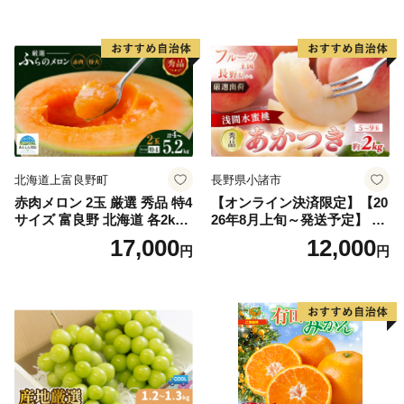
入り 岡山県産 国産 フルーツ
ルーツ 香川 香川県 東かがわ
果物 ギフト
市
北海道上富良野町
長野県小諸市
赤肉メロン 2玉 厳選 秀品 特4
【オンライン決済限定】【20
サイズ 富良野 北海道 各2kg
26年8月上旬～発送予定】 先
～2.6kg 2玉 セット ファーム
行予約 「浅間水蜜桃プレミ
17,000
12,000
円
円
富良野 メロン めろん 果物 く
アム」 もも あかつき 秀品 約
だもの フルーツ デザート 旬
2kg 5～9玉 贈答品 ふるさと
の果物 旬のフルーツ
納税 果物 桃 フルーツ モモ
果肉 長野県産 小諸市