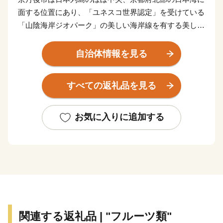
面する位置にあり、「ユネスコ世界認定」を受けている
「山陰海岸ジオパーク」の美しい海岸線を有する美しい
まちです。また、伝統的な絹織物である「丹後ちりめ
ん」発祥の地でもあり、絹織物の生産量は日本一を誇り
自治体情報を見る
ます。
すべての返礼品を見る
★ABCテレビのニュース情報番組「news おかえり」
で、◆株式会社 橘商店の京丹後の地元魚屋が作ったお
任せ干物セット が紹介されました！
お気に入りに追加する
👉お任せ干物セット
★ほかにも魅力的な返礼品がたくさん‼
👉丹後ちりめんの「絹100％ゴシゴシタオル」と丹後の
海のお塩「タンゴブルーソルト」
👉有機JAS認証米「おおきに大地米」
関連する返礼品 | "フルーツ類"