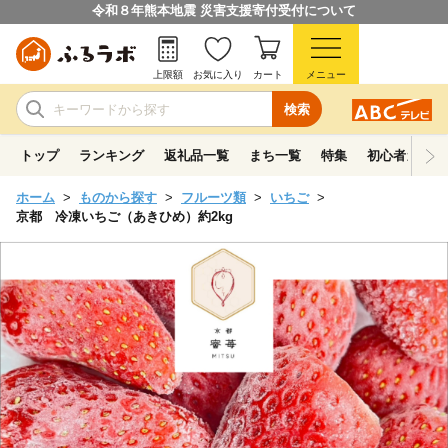
令和８年熊本地震 災害支援寄付受付について
上限額
お気に入り
カート
メニュー
検索
トップ
ランキング
返礼品一覧
まち一覧
特集
初心者ガイド
ホーム
ものから探す
フルーツ類
いちご
京都 冷凍いちご（あきひめ）約2kg