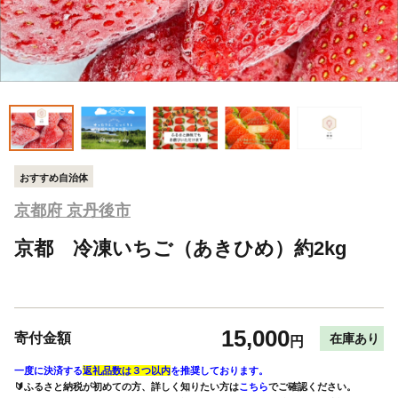
おすすめ自治体
京都府 京丹後市
京都 冷凍いちご（あきひめ）約2kg
15,000
寄付金額
在庫あり
円
一度に決済する
返礼品数は３つ以内
を推奨しております。
🔰ふるさと納税が初めての方、詳しく知りたい方は
こちら
でご確認ください。