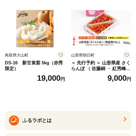
仁木町 仁木 [松山商店]
土佐文旦 家庭用 産地直送 国
産 農家直送 期間限定 特産品
サイズミックス くらもとフ
ァーム 愛南町 愛媛県
鳥取県大山町
山形県朝日町
DS-16 新甘泉梨 5kg（赤秀
＜ 先行予約 ＞ 山形県産 さく
限定）
らんぼ （ 佐藤錦 ・ 紅秀峰
） ご家庭用 M以上 700g 【20
19,000
9,000
円
円
26年6月下旬から7月上旬発
送】 山形県 果物 フルーツ 初
夏 夏 送料無料
ふるラボとは