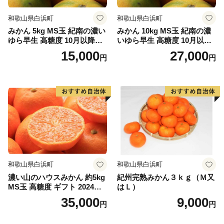
和歌山県白浜町
和歌山県白浜町
みかん 5kg MS玉 紀南の濃い
みかん 10kg MS玉 紀南の濃
ゆら早生 高糖度 10月以降発
いゆら早生 高糖度 10月以降
送 マルチ被覆栽培
発送 マルチ被覆栽培
15,000
27,000
円
円
和歌山県白浜町
和歌山県白浜町
濃い山のハウスみかん 約5kg
紀州完熟みかん３ｋｇ（Ｍ又
MS玉 高糖度 ギフト 2024年7
はＬ）
月以降発送分
35,000
9,000
円
円