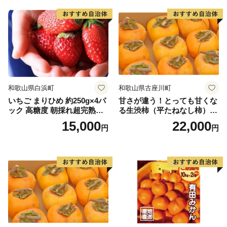
和歌山県白浜町
和歌山県古座川町
いちご まりひめ 約250g×4パ
甘さが違う！とっても甘くな
ック 高糖度 朝採れ超完熟ま
る生渋柿（平たねなし柿）吊
りひめ 1月以降発送分
るし柿用 T字枝or吊るしクリ
15,000
22,000
円
円
ップ付約4.5～5kg 約24～30
個＜2026年10月中旬～順次発
送＞-Ted【art016B】