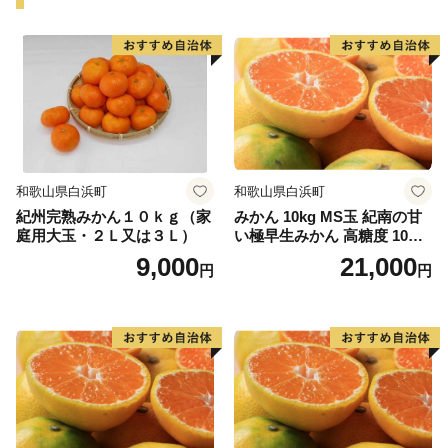
和歌山県白浜町
和歌山県白浜町
紀州完熟みかん１０ｋｇ（家
みかん 10kg MS玉 紀南の甘
庭用大玉・２Ｌ又は３Ｌ）
い極早生みかん 高糖度 10月
以降発送 マルチ被覆栽培
9,000
21,000
円
円