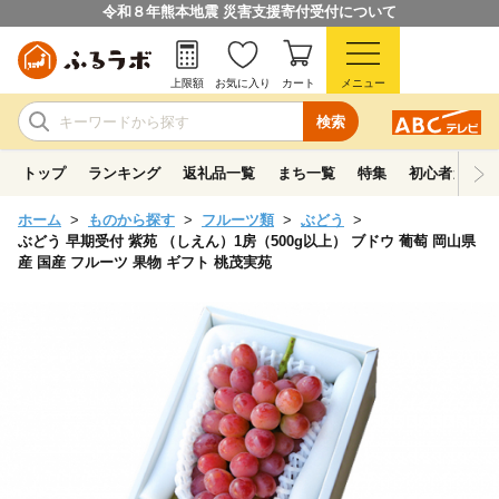
令和８年熊本地震 災害支援寄付受付について
上限額
お気に入り
カート
メニュー
検索
トップ
ランキング
返礼品一覧
まち一覧
特集
初心者ガイド
ホーム
ものから探す
フルーツ類
ぶどう
ぶどう 早期受付 紫苑 （しえん）1房（500g以上） ブドウ 葡萄 岡山県
産 国産 フルーツ 果物 ギフト 桃茂実苑