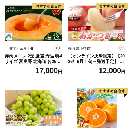
北海道上富良野町
長野県小諸市
赤肉メロン 2玉 厳選 秀品 特4
【オンライン決済限定】【20
サイズ 富良野 北海道 各2kg
26年8月上旬～発送予定】 先
～2.6kg 2玉 セット ファーム
行予約 「浅間水蜜桃プレミ
17,000
12,000
円
円
富良野 メロン めろん 果物 く
アム」 もも あかつき 秀品 約
だもの フルーツ デザート 旬
2kg 5～9玉 贈答品 ふるさと
の果物 旬のフルーツ
納税 果物 桃 フルーツ モモ
果肉 長野県産 小諸市