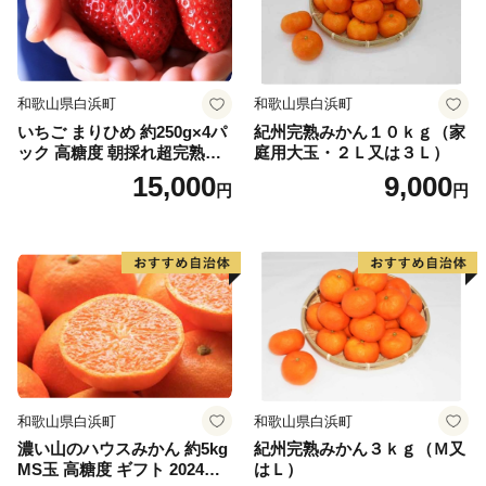
和歌山県白浜町
和歌山県白浜町
いちご まりひめ 約250g×4パ
紀州完熟みかん１０ｋｇ（家
ック 高糖度 朝採れ超完熟ま
庭用大玉・２Ｌ又は３Ｌ）
りひめ 1月以降発送分
15,000
9,000
円
円
和歌山県白浜町
和歌山県白浜町
濃い山のハウスみかん 約5kg
紀州完熟みかん３ｋｇ（Ｍ又
MS玉 高糖度 ギフト 2024年7
はＬ）