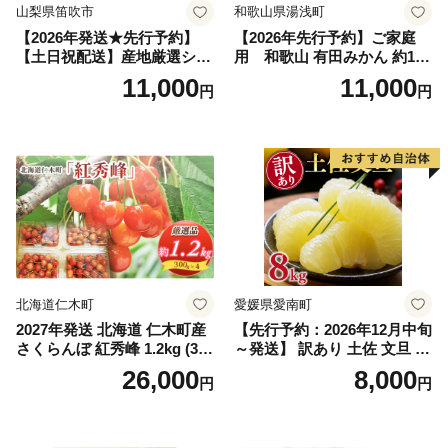
山梨県笛吹市
和歌山県湯浅町
【2026年発送★先行予約】
【2026年先行予約】ご家庭
【土日祝配送】産地厳選シャ
用 和歌山 有田みかん 約10k
インマスカット1.2kg～1.3kg
g (2L、3Lサイズ)【湯浅町】
11,000
11,000
円
円
（2房～3房）※沖縄・離島配
_ZJ6079
送不可※ 106-003-sku02-26y
｜シャインマスカット 発送
笛吹市 山梨県 フルーツ 果物
ぶどう 葡萄 大粒 シャインマ
スカット おすすめ シャイン
マスカット 贈答 ギフト 産地
笛吹市 シャインマスカット
笛吹 葡萄 国産 ぶどう 人気
国産 1.2kg 先行｜
北海道仁木町
愛媛県愛南町
2027年発送 北海道 仁木町産
【先行予約：2026年12月中旬
さくらんぼ 紅秀峰 1.2kg (300
～発送】 訳あり 土佐 文旦 8k
g×4パック) Lサイズ以上 旬
g (Mサイズ以上サイズミック
26,000
8,000
円
円
桜桃 産地直送 サクランボ チ
ス) 8000円 わけあり ぶんた
ェリー フルーツ 果物 果物類
ん みかん mikan 蜜柑 ミカン
仁木町 仁木 [松山商店]
土佐文旦 家庭用 産地直送 国
産 農家直送 期間限定 特産品