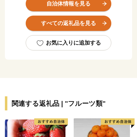
このすばらしい“ふるさと”を“未来”へつなぎ、すべての
自治体情報を見る
人が健康で笑顔にあふれ、いきいきと暮らせるまちを創
りたい。こんな夢を実現するために、市民と行政が一体
すべての返礼品を見る
となったまちづくりを推進しています。
皆さんの心にいつまでも残るふるさと赤磐市"への思
お気に入りに追加する
い。その思いを 赤磐ふるさと応援寄附金によってかた
ちにしてみませんか。
いただいたご寄附は、ふるさとの発展のために大切に使
わせていただきます。
関連する返礼品 | "フルーツ類"