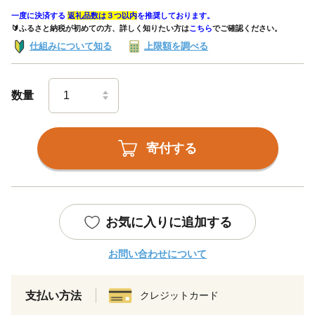
一度に決済する
返礼品数は３つ以内
を推奨しております。
🔰ふるさと納税が初めての方、詳しく知りたい方は
こちら
でご確認ください。
仕組みについて知る
上限額を調べる
数量
寄付する
お気に入りに追加する
お問い合わせについて
支払い方法
クレジットカード