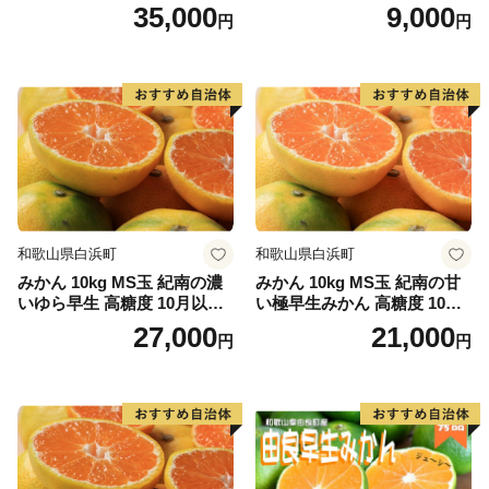
月以降発送分
35,000
9,000
円
円
和歌山県白浜町
和歌山県白浜町
みかん 10kg MS玉 紀南の濃
みかん 10kg MS玉 紀南の甘
いゆら早生 高糖度 10月以降
い極早生みかん 高糖度 10月
発送 マルチ被覆栽培
以降発送 マルチ被覆栽培
27,000
21,000
円
円