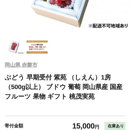
岡山県 赤磐市
ぶどう 早期受付 紫苑 （しえん）1房
（500g以上） ブドウ 葡萄 岡山県産 国産
フルーツ 果物 ギフト 桃茂実苑
15,000
寄付金額
在庫あり
円