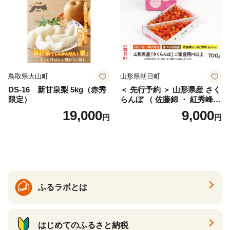
サイズミックス くらもとフ
ァーム 愛南町 愛媛県
鳥取県大山町
山形県朝日町
DS-16 新甘泉梨 5kg（赤秀
＜ 先行予約 ＞ 山形県産 さく
限定）
らんぼ （ 佐藤錦 ・ 紅秀峰
） ご家庭用 M以上 700g 【20
19,000
9,000
円
円
26年6月下旬から7月上旬発
送】 山形県 果物 フルーツ 初
夏 夏 送料無料
ふるラボとは
はじめてのふるさと納税