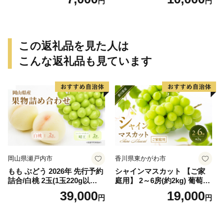
円
円
でに順次発送致します。 / 訳
でに順次発送致します。 / 訳
ありみかん 有田みかん みか
ありみかん 有田みかん みか
ん ミカン 蜜柑 柑橘 温州みか
ん ミカン 蜜柑 柑橘 温州みか
ん 和歌山 ご家庭用
ん 和歌山 ご家庭用
この返礼品を見た人は
こんな返礼品も見ています
岡山県瀬戸内市
香川県東かがわ市
もも ぶどう 2026年 先行予約
シャインマスカット 【ご家
詰合/白桃 2玉(1玉220g以
庭用】 2～6房(約2kg) 葡萄 ぶ
上)・シャインマスカット 晴
どう ブドウ フルーツ 果物 く
39,000
19,000
円
円
王 2房(1房480g以上) 化粧箱
だもの 果実 旬の果物 旬のフ
入り 岡山県産 国産 フルーツ
ルーツ 香川 香川県 東かがわ
果物 ギフト
市