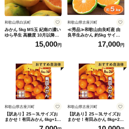
和歌山県白浜町
和歌山県古座川町
みかん 5kg MS玉 紀南の濃い
≪秀品≫和歌山由良町産 由
ゆら早生 高糖度 10月以降発
良早生みかん 約5kg サイズお
送 マルチ被覆栽培
まかせ【sml106C】
15,000
17,000
円
円
和歌山県古座川町
和歌山県古座川町
【訳あり】2S～3Lサイズお
【訳あり】2S～3Lサイズお
まかせ！有田みかん 6kg+1kg
まかせ！有田みかん 8kg+2kg
保証分 11月から12月下旬ま
保証分 11月から12月下旬ま
7,000
10,000