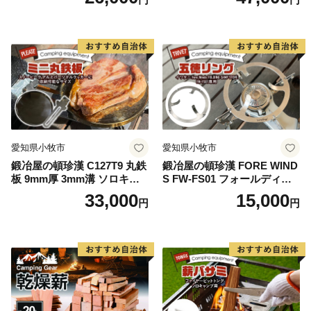
愛知県小牧市
愛知県小牧市
鍛冶屋の頓珍漢 C127T9 丸鉄
鍛冶屋の頓珍漢 FORE WIND
板 9mm厚 3mm溝 ソロキャ
S FW-FS01 フォールディン
ンプ用 専用ハンドル付き ス
グ キャンプストーブ専用 五
33,000
15,000
円
円
ノーピーク アルミパーソナ
徳リング
ルクッカーサイズ