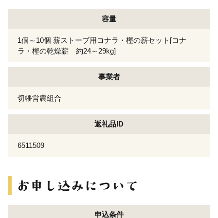
容量
1個～10個 薪ストーブ用コナラ・樫の薪セット[コナ
ラ・樫の乾燥薪 約24～29kg]
事業者
切幡営農組合
返礼品ID
6511509
申込条件