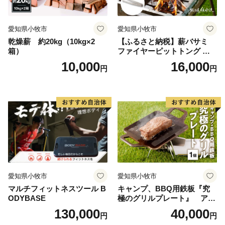
愛知県小牧市
愛知県小牧市
乾燥薪 約20kg（10kg×2
【ふるさと納税】薪バサミ
箱）
ファイヤーピットトング ソ
ロキャンプ用 コンパクト ス
10,000
16,000
円
円
テンレス材 軽量 アウトドア
BBQ グランピング 強度を維
持 掴みやすい工夫 サビに強
い 繰り返し使える 日本製 安
心 鍛冶屋の頓珍漢 愛知県 送
料無料
愛知県小牧市
愛知県小牧市
マルチフィットネスツール B
キャンプ、BBQ用鉄板『究
ODYBASE
極のグリルプレート』 アウ
トドア用品 レジャー キャン
130,000
40,000
円
円
プ バーベキュー BBQ 鉄板