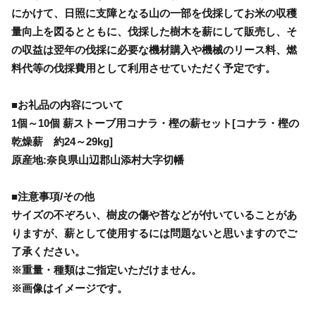
にかけて、日照に支障となる山の一部を伐採してお米の収穫
量向上を図るとともに、伐採した樹木を薪にして販売し、そ
の収益は翌年の伐採に必要な機材購入や機械のリース料、燃
料代等の伐採費用として利用させていただく予定です。
■お礼品の内容について
1個～10個 薪ストーブ用コナラ・樫の薪セット[コナラ・樫の
乾燥薪 約24～29kg]
原産地:奈良県山辺郡山添村大字切幡
■注意事項/その他
サイズの不ぞろい、樹皮の傷や苔などが付いていることがあ
りますが、薪として使用するには問題ないと思いますのでご
了承ください。
※重量・種類はご指定いただけません。
※画像はイメージです。