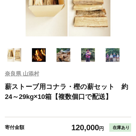
奈良県 山添村
薪ストーブ用コナラ・樫の薪セット 約
24～29kg×10箱【複数個口で配送】
120,000
寄付金額
在庫あり
円