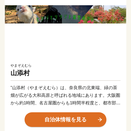
やまぞえむら
山添村
"山添村（やまぞえむら）は、奈良県の北東端、緑の茶
畑が広がる大和高原と呼ばれる地域にあります。大阪圏
から約1時間、名古屋圏からも1時間半程度と、都市部か
らも気軽に遊びに来ていただける、ちょうどいい「イナ
カ」です。
自治体情報を見る
村のシンボル「神野山(こうのやま)」は、山つつじの群