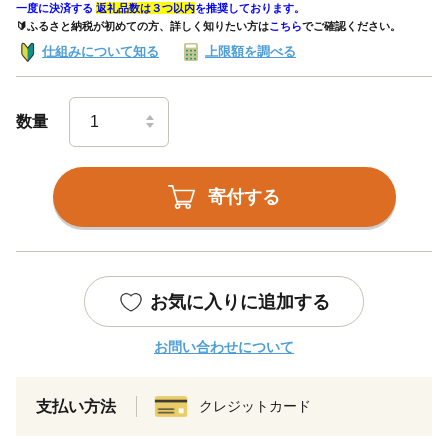
一度に決済する
返礼品数は３つ以内
を推奨しております。
🔰ふるさと納税が初めての方、詳しく知りたい方は
こちら
でご確認ください。
仕組みについて知る
上限額を調べる
数量
寄付する
お気に入りに追加する
お問い合わせについて
支払い方法
クレジットカード