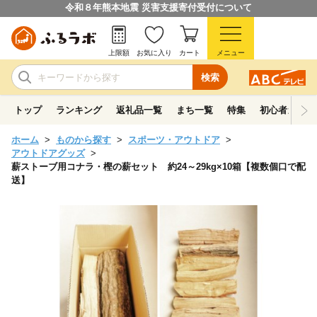
令和８年熊本地震 災害支援寄付受付について
上限額
お気に入り
カート
メニュー
検索
トップ
ランキング
返礼品一覧
まち一覧
特集
初心者ガイド
ホーム
ものから探す
スポーツ・アウトドア
アウトドアグッズ
薪ストーブ用コナラ・樫の薪セット 約24～29kg×10箱【複数個口で配
送】