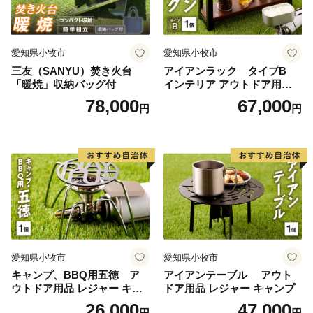
愛知県小牧市
愛知県小牧市
三友（SANYU）焚き火台
アイアンラック タイプB
「暖焼」収納バッグ付
インテリア アウトドア用品
レジャー キャンプ
78,000
67,000
円
円
愛知県小牧市
愛知県小牧市
キャンプ、BBQ用五徳 ア
アイアンテーブル アウト
ウトドア用品 レジャー キャ
ドア用品 レジャー キャンプ
ンプ バーベキュー BBQ 五徳
26,000
47,000
円
円