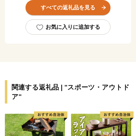
生と星空観測の名所として知られているほか、山の北側
すべての返礼品を見る
斜面に広がる「めえめえ牧場」では約60頭の羊を放牧し
ており、週末には家族連れや癒しを求める人々でにぎわ
います。
お気に入りに追加する
また、山添村には、巨石や巨岩がたくさんあり、それら
の一部は古代人の信仰の対象、あるいは祭祀の場所であ
ったと見られ、イワクラと呼ばれています。神野山の中
腹には、黒い岩が川のようになった奇景「鍋倉渓(なべ
くらけい)」があり、「天狗が争って投げた岩のあと」
との伝説のほか、古代人が夜空の天の川を岩で表したの
ではという見方もあります。"
関連する返礼品 | "スポーツ・アウトド
ア"