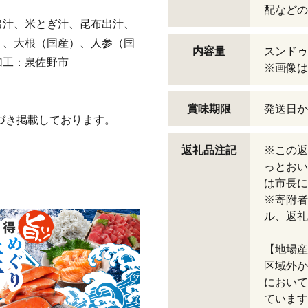
配などの
出汁、米とぎ汁、昆布出汁、
）、大根（国産）、人参（国
内容量
スンドゥブ
加工：泉佐野市
※画像は
賞味期限
発送日か
づき掲載しております。
返礼品注記
※この返
っとおい
は市長に
※寄附者
ル、返礼
【地場産
区域外か
において
ています