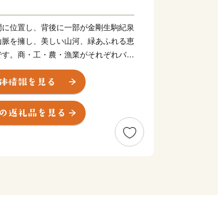
間に位置し、背後に一部が金剛生駒紀泉
山脈を擁し、美しい山河、緑あふれる恵
です。商・工・農・漁業がそれぞれバラ
、関西国際空港の開港などに伴う人口の
ビス業が盛んになっています。
大限に活用し、世界と日本を結ぶ玄関都
しい国際都市をめざしてまちづくりに