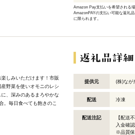
Amazon Pay支払いを希望さ
AmazonPAYの支払い可能な返礼
に限られます。
お楽しみいただけます！市販
提供元
(株)なが
国産野菜を使いオモニのレシ
スに、深みのあるまろやかな
配送
冷凍
合。毎日食べても飽きのこ
配送注記
【配送不
入金確認
。
※品質保