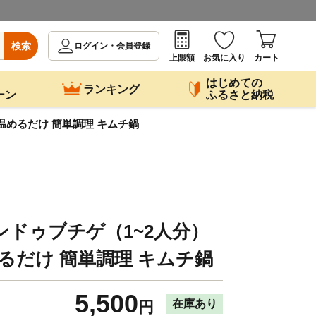
検索
ログイン・会員登録
上限額
お気に入り
カート
はじめての
ランキング
ーン
ふるさと納税
温めるだけ 簡単調理 キムチ鍋
ンドゥブチゲ（1~2人分）
めるだけ 簡単調理 キムチ鍋
5,500
在庫あり
円