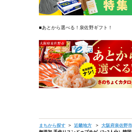
■あとから選べる！泉佐野ギフト！
まちから探す
近畿地方
大阪府泉佐野
無添加 手作りスンドゥブチゲ（1~2人分）韓国