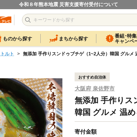
令和８年熊本地震 災害支援寄付受付について
番組･特集
ものから探す
まちから探す
キャンペ
レトルト
無添加 手作りスンドゥブチゲ（1~2人分）韓国 グルメ 
おすすめ自治体
大阪府 泉佐野市
無添加 手作りス
韓国 グルメ 温
寄付金額