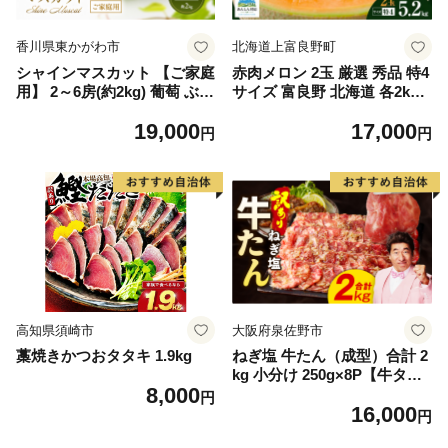
香川県東かがわ市
北海道上富良野町
シャインマスカット 【ご家庭
赤肉メロン 2玉 厳選 秀品 特4
用】 2～6房(約2kg) 葡萄 ぶど
サイズ 富良野 北海道 各2kg
う ブドウ フルーツ 果物 くだ
～2.6kg 2玉 セット ファーム
19,000
17,000
もの 果実 旬の果物 旬のフル
富良野 メロン めろん 果物 く
円
円
ーツ 香川 香川県 東かがわ市
だもの フルーツ デザート 旬
の果物 旬のフルーツ
高知県須崎市
大阪府泉佐野市
藁焼きかつおタタキ 1.9kg
ねぎ塩 牛たん（成型）合計 2
kg 小分け 250g×8P【牛タン
8,000
牛肉 焼肉用 薄切り 訳あり サ
円
16,000
イズ不揃い】
円