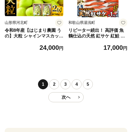
山形県河北町
和歌山県湯浅町
令和8年産【はじまり農園 う
リピーター続出！ 高評価 魚
の】大粒 シャインマスカット
鶴仕込の天然 紅サケ 紅鮭 鮭
２房（約700g×2房） 山形県
サーモン 切身 切り身 約1kg
24,000
17,000
河北町産 【河北町観光物産協
レビュー高評価 小分け 真空
円
円
会】 ka002-004-r8
パック 梅酒 真昆布 使用 だし
まろやか 天然 鮭 魚 海の幸
海鮮 魚介 食品 食べ物 おかず
お弁当 水産加工品 冷凍 グル
メ お取り寄せ 和歌山県 湯浅
町 送料無料_G7317
1
2
3
4
5
次へ