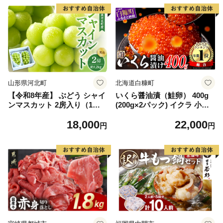
山形県河北町
北海道白糠町
【令和8年産】 ぶどう シャイ
いくら醤油漬（鮭卵） 400g
ンマスカット 2房入り（1房6
(200g×2パック) イクラ 小分
00g前後） 秀品 山形県河北町
け いくら醤油漬 鮭いくら い
18,000
22,000
産【山形eLab】 ka074-023-r
くら醤油漬け 鮭 鮭卵 ikura
円
円
8
醤油いくら 冷凍いくら いく
ら北海道 醤油鮭いくら 人気
大好評品 北海道 白糠町