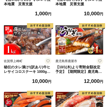
本地震 災害支援
本地震 災害支援
1,000
10,000
円
円
佐賀県上峰町
鹿児島県鹿屋市
秘伝のタレ漬け!(訳あり)牛ヒ
【10/1(木)より寄附金額改定
レサイコロステーキ 1000g
予定】【期間限定】鹿児島県
【B-1098-AS】
大隅産うなぎ蒲焼4尾（400
10,000
12,000
g） KN007-023
円
円