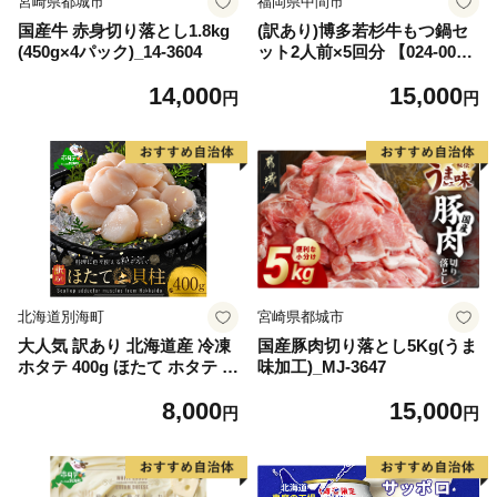
宮崎県都城市
福岡県中間市
国産牛 赤身切り落とし1.8kg
(訳あり)博多若杉牛もつ鍋セ
(450g×4パック)_14-3604
ット2人前×5回分 【024-002
7】
14,000
15,000
円
円
北海道別海町
宮崎県都城市
大人気 訳あり 北海道産 冷凍
国産豚肉切り落とし5Kg(うま
ホタテ 400g ほたて ホタテ 帆
味加工)_MJ-3647
立 貝柱 海鮮 魚介類 刺身 大
8,000
15,000
粒 天然 海鮮 ランキング 大人
円
円
気 人気 おすすめ 訳あり ）