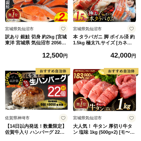
宮城県気仙沼市
宮城県気仙沼市
訳あり 銀鮭 切身 約2kg [宮城
本 タラバガニ 脚 ボイル済 約
東洋 宮城県 気仙沼市 205649
1.5kg 極太7Lサイズ [カネダ
91] 鮭 魚介類 海鮮 訳アリ 規
イ 宮城県 気仙沼市 2056432
12,500
42,000
格外 不揃い さけ サケ 鮭切身
6] カニ かに 蟹 たらばがに た
円
円
シャケ 切り身 冷凍 家庭用 お
らば蟹 タラバ蟹 たらば タラ
かず 弁当 支援 サーモン 銀鮭
バ ボイル
切り身 魚 わけあり
佐賀県神埼市
宮城県気仙沼市
【14日以内発送！数量限定】
大人気！ 牛タン 厚切り牛タ
佐賀牛入り ハンバーグ 22個
ン 塩味 1kg (500g×2) [モ〜ラ
2.6kg(120g×22個)【佐賀牛 黒
ンド 宮城県 気仙沼市 205646