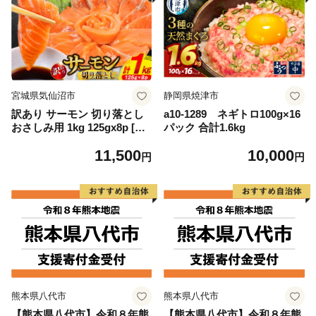
宮城県気仙沼市
静岡県焼津市
訳あり サーモン 切り落とし
a10-1289 ネギトロ100g×16
おさしみ用 1kg 125gx8p [足
パック 合計1.6kg
利本店 宮城県 気仙沼市 2056
11,500
10,000
4313] 魚 魚介類 鮭 お刺し身
円
円
刺し身 刺身 生 生食 個包装
チリ銀鮭 銀鮭 海鮮 海鮮丼 魚
介
熊本県八代市
熊本県八代市
【熊本県八代市】令和８年熊
【熊本県八代市】令和８年熊