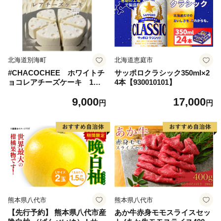
北海道別海町
北海道恵庭市
#CHACOCHEE ホワイトチ
サッポロクラシック350ml×2
ョコレアチーズケーキ 1ホ
4本【930010101】
ール(直径15cm)（北海道,別
9,000
17,000
海町,チーズ,ちーず,チーズケ
円
円
ーキ,ふるさと納税）
熊本県八代市
熊本県八代市
【先行予約】 熊本県八代市産
あか牛赤身モモスライスセッ