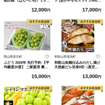
晩白柚 （ばんぺいゆ） Lサイ
ト (あか牛モモスライス400
ズ 2玉 柑橘 みかん 果物 くだ
g、あか牛のたれ200ml付き)
12,000
17,000
もの フルーツ おやつ 特産 熊
円
円
本県 八代市 【2026年12月上
旬より順次発送】
岡山県里庄町
和歌山県湯浅町
ぶどう 2026年 先行予約 【平
和歌山魚鶴仕込みのだし漬け
均糖度20度】 ご家庭用 農家
天然銀だら切身8切（真空パ
こだわりの シャイン マスカ
ック入） 約720g 小分け 独自
15,000
13,000
ット 2～3房 合計約1.2kg ブ
製法 良質な脂 ふっくら 柔ら
円
円
ドウ 葡萄 岡山県産 国産 フル
かい 身質 甘み 旨味 白身魚の
ーツ 果物 【 Nini farm 農家
トロ 梅酒 北海道南産 真こん
直送 】
ぶ だし漬け 煮付け ムニエル
味噌漬け 鍋物 冷凍 湯浅町 送
料無料_G7334