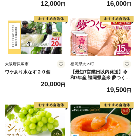
12,000
16,000
毛和牛 ブランド牛 九州 ハン
60] 肉 牛肉 精肉 牛たん 牛タ
円
円
バーグ 牛肉 豚肉 国産 お弁当
ン塩 牛たん塩 冷凍 焼肉 BB
おかず 惣菜 おすすめ 人気】
Q アウトドア バーベキュー
(H083106)
厚切り タン
大阪府貝塚市
福岡県大木町
ワケあり水なす２０個
【最短7営業日以内発送】令
和7年産 福岡県産米 夢つくし
20,000
15kg 精米 ※北海道・沖縄・
円
19,500
離島は配送不可
円