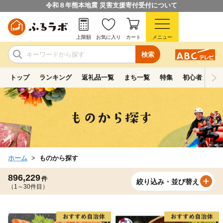
令和８年熊本地震 災害支援寄付受付について
上限額
お気に入り
カート
メニュー
検索
トップ
ランキング
返礼品一覧
まち一覧
特集
初心者ガイド
ホーム
ものから探す
896,229
件
絞り込み・並び替え
（1～30件目）