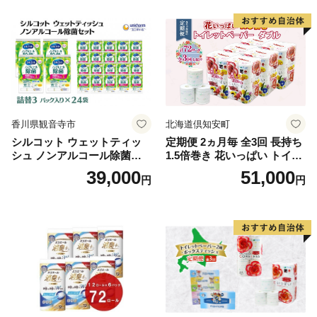
る 一人暮らし】
ボディ 保湿 LION ライオン
泡石鹸 石鹸 兵庫 兵庫県 小野
市
香川県観音寺市
北海道倶知安町
シルコット ウェットティッ
定期便 2ヵ月毎 全3回 長持ち
シュ ノンアルコール除菌詰
1.5倍巻き 花いっぱい トイレ
替（43枚×3P）×24袋 日用品
ットペーパー ダブル 45ｍ 計
39,000
51,000
円
円
おもちゃ 拭き取り 手拭き 外
72ロール 全18種 花柄 プリン
出時 お出かけ時 食事前 緑茶
ト ハーブ 香り付き 日本製 ま
カテキン配合
とめ買い 防災 常備品 ペーパ
ー 消耗品 備蓄 送料無料 北海
道 倶知安町 日用品