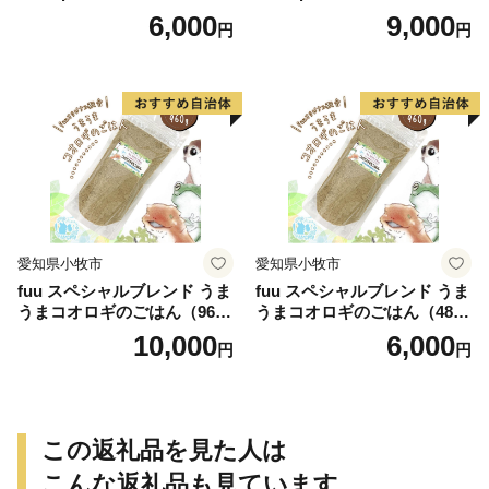
個）
個）
6,000
9,000
円
円
愛知県小牧市
愛知県小牧市
fuu スペシャルブレンド うま
fuu スペシャルブレンド うま
うまコオロギのごはん（960
うまコオロギのごはん（480
g）
g）
10,000
6,000
円
円
この返礼品を見た人は
こんな返礼品も見ています