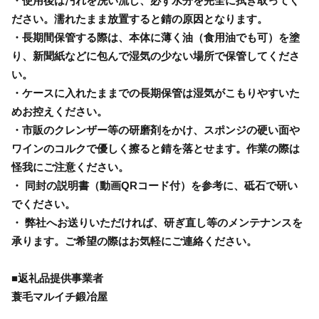
・使用後は汚れを洗い流し、必ず水分を完全に拭き取ってく
ださい。濡れたまま放置すると錆の原因となります。
・長期間保管する際は、本体に薄く油（食用油でも可）を塗
り、新聞紙などに包んで湿気の少ない場所で保管してくださ
い。
・ケースに入れたままでの長期保管は湿気がこもりやすいた
めお控えください。
・市販のクレンザー等の研磨剤をかけ、スポンジの硬い面や
ワインのコルクで優しく擦ると錆を落とせます。作業の際は
怪我にご注意ください。
・ 同封の説明書（動画QRコード付）を参考に、砥石で研い
でください。
・ 弊社へお送りいただければ、研ぎ直し等のメンテナンスを
承ります。ご希望の際はお気軽にご連絡ください。
■返礼品提供事業者
蓑毛マルイチ鍛冶屋