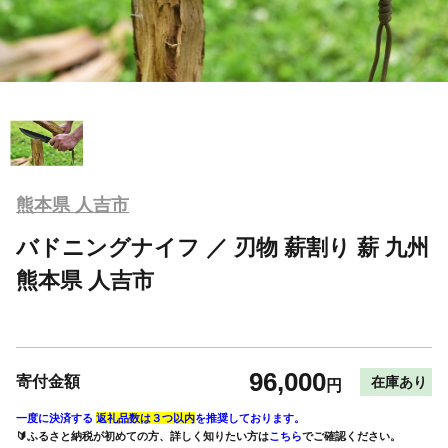
熊本県 人吉市
バドニングナイフ ／ 刃物 薪割り 薪 九州
熊本県 人吉市
96,000
寄付金額
在庫あり
円
一度に決済する
返礼品数は３つ以内
を推奨しております。
🔰ふるさと納税が初めての方、詳しく知りたい方は
こちら
でご確認ください。