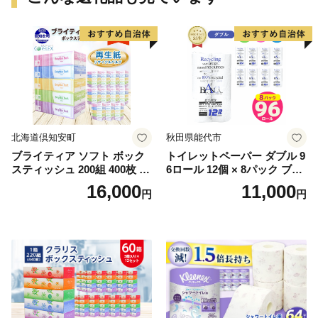
北海道倶知安町
秋田県能代市
ブライティア ソフト ボック
トイレットペーパー ダブル 9
スティッシュ 200組 400枚 60
6ロール 12個 × 8パック ブラ
箱 日本製 まとめ買い ティッ
ンカ 再生紙 100％ 芯あり 日
16,000
11,000
円
円
シュ リサイクル 長持 防災 常
用品 消耗品 無香料 生活用品
備品 日用雑貨 消耗品 生活必
備蓄 秋田県 能代市 送料無料
需品 備蓄 ペーパー 紙 北海道
《能代製紙》
倶知安町 日用品