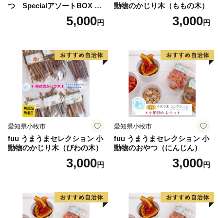
って
つ SpecialアソートBOX mi
動物のかじり木（ももの木）
旨味、甘味が高く、この地域に恵みをもたらしてきまし
ni（1個）
5,000
3,000
円
円
た。
その米から醸造される「球磨焼酎（くましょうちゅ
う）」は、世界に誇る銘酒です。
当市にはほかにもたくさんの宝物があります。
どれも自然の恵みを生かしながら、
地元で誠実な営みを続ける生産者の皆さんが愛情を込め
愛知県小牧市
愛知県小牧市
て作られています。
fuu うまうまセレクション 小
fuu うまうまセレクション 小
動物のかじり木（びわの木）
動物のおやつ（にんじん）
また、観光地としての魅力もさまざま。
3,000
3,000
円
円
船頭さんの巧みな舵さばきで球磨川を下る「球磨川くだ
り」や、
ラフトボートで球磨川を下るウォータースポーツ「ラフ
ティング」、
美人の湯として知られる「人吉温泉」など、