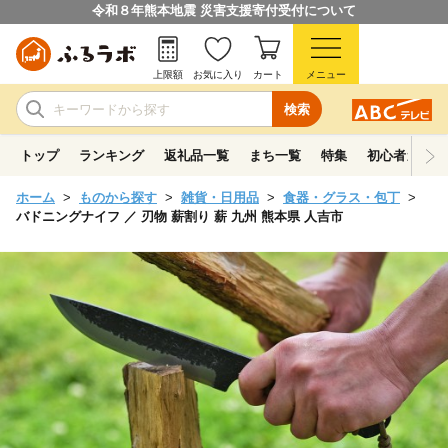
令和８年熊本地震 災害支援寄付受付について
上限額
お気に入り
カート
メニュー
検索
トップ
ランキング
返礼品一覧
まち一覧
特集
初心者ガイド
ホーム
ものから探す
雑貨・日用品
食器・グラス・包丁
バドニングナイフ ／ 刃物 薪割り 薪 九州 熊本県 人吉市