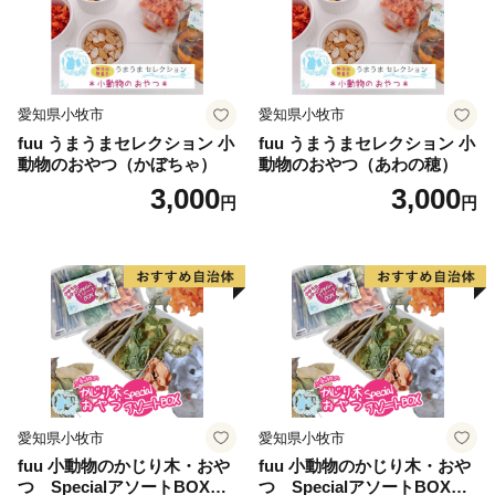
老若男女や年代を問わず、多くの皆さまに愛されていま
す。
－－－－－－－－－－－－－－－－－－－－
愛知県小牧市
愛知県小牧市
fuu うまうまセレクション 小
fuu うまうまセレクション 小
動物のおやつ（かぼちゃ）
動物のおやつ（あわの穂）
ふるさと納税で当市に寄附をいただいた方へのお礼の品
3,000
3,000
には、
円
円
人吉の魅力がたっぷり詰まった自慢の品をそろえまし
た。
ぜひお楽しみいただき、人吉市のファンになっていただ
ければ幸いです。
人吉市がいつまでも住み続けたいまち、そして訪れたい
まちとなるよう、
ふるさと納税で応援してくださいますようお願い申し上
愛知県小牧市
愛知県小牧市
げます。
fuu 小動物のかじり木・おや
fuu 小動物のかじり木・おや
つ SpecialアソートBOX（1
つ SpecialアソートBOX（2