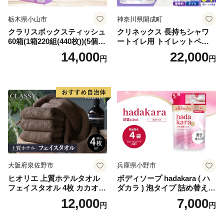
栃木県小山市
神奈川県開成町
クラリスボックスティッシュ
クリネックス 長持ちシャワ
60箱(1箱220組(440枚))(5個入
ートイレ用 トイレットペー
り×12セット)【1256759】
パー（ダブル）64ロール(8ロ
14,000
22,000
円
円
ール×8パック) 開成町 トイレ
ットペーパーダブル 日用品
国産 新生活 ダブル SDGs 備
蓄 防災 エコ 消耗品 生活雑貨
生活用品 無香料 トイレット
ペーパー ダブル といれっと
ぺーぱー トイレ クレシア ト
イレットペーパー [BDBH002
-1]
大阪府泉佐野市
兵庫県小野市
ヒオリエ 上質ホテルタオル
ボディソープ hadakara ( ハ
フェイスタオル 4枚 カカオ
ダカラ ) 泡タイプ 詰め替え 4
【タオル 泉州タオル 吸水 普
40ml×4袋 ボディーソープ 泡
12,000
7,000
円
円
段使い 無地 シンプル 日用品
ボディソープ 泡 日用品 消耗
ふわふわ ふかふか 家族 たお
品 バス用品 大容量 いい 匂い