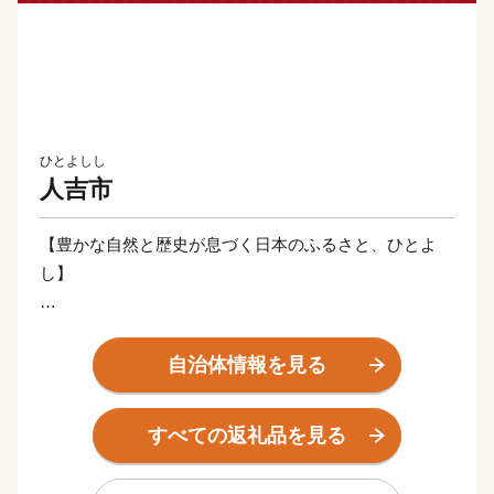
ひとよしし
人吉市
【豊かな自然と歴史が息づく日本のふるさと、ひとよ
し】
人吉地方は、鎌倉時代から700年の長きにわたり相良氏
が統治し、
自治体情報を見る
古き良き伝統と神仏の文化が醸成された歴史あるまちで
す。
すべての返礼品を見る
平成27年には、当市と近隣の球磨郡9町村が