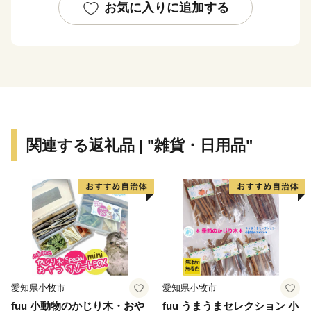
「相良700年が生んだ保守と進取の文化～日本でもっと
お気に入りに追加する
も豊かな隠れ里―人吉球磨―」
として、日本遺産に認定されました。
この認定は、世代を超えて受け継がれている
伝承、風習、有形・無形の文化財、まちづくりの精神な
ど、
この地域に暮らす人々のストーリーが日本遺産として認
関連する返礼品 | "雑貨・日用品"
められたものです。
－－－－－－－－－－－－－－－－－－－－
人吉市は九州山地に囲まれた盆地に位置し、
まちの中央を清流・球磨川が流れています。
郊外には豊かな田園風景を望むことができ
愛知県小牧市
愛知県小牧市
そこで生み出される米や農産物は盆地特有の寒暖差によ
fuu 小動物のかじり木・おや
fuu うまうまセレクション 小