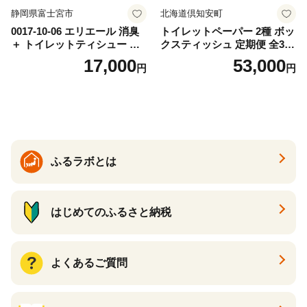
静岡県富士宮市
北海道倶知安町
0017-10-06 エリエール 消臭
トイレットペーパー 2種 ボッ
＋ トイレットティシュー し
クスティッシュ 定期便 全3
っかり香るフレッシュクリア
回 日本製 まとめ買い 防災
17,000
53,000
円
円
の香り ダブル 12ロール×6パ
常備品 日用雑貨 消耗品 生活
ック 72ロール 25m トイレ
必需品 大容量 備蓄 リサイク
ットペーパー パルプ100％ 消
ル ティッシュ ペーパー まと
臭 防臭 日用品 消耗品 備蓄
め買い 雑貨 倶知安町
ふるラボとは
はじめてのふるさと納税
よくあるご質問