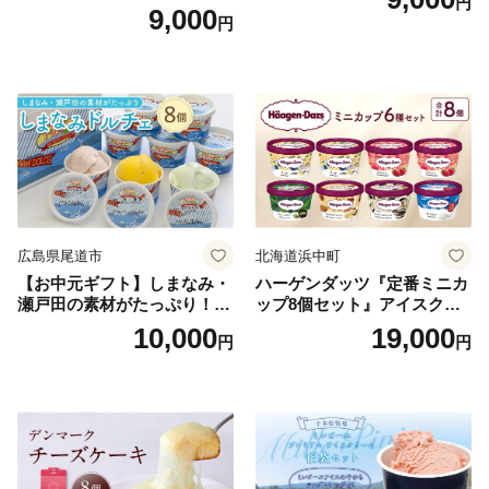
円
9,000
円
広島県尾道市
北海道浜中町
【お中元ギフト】しまなみ・
ハーゲンダッツ『定番ミニカ
瀬戸田の素材がたっぷり！ジ
ップ8個セット』アイスクリ
ェラート8個
ーム アイス スイーツ デザー
10,000
19,000
円
円
ト_H0016-104