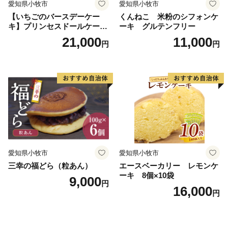
愛知県小牧市
愛知県小牧市
【いちごのバースデーケー
くんねこ 米粉のシフォンケ
キ】プリンセスドールケーキ
ーキ グルテンフリー
日時指定可 スイーツ デザー
21,000
11,000
円
円
ト 洋菓子 お取り寄せ 愛知県
小牧市 送料無料 誕生日 クリ
スマス お祝い キャラクター
デコレーションケーキ ホー
ルケーキ 人形 かわいい こど
も
愛知県小牧市
愛知県小牧市
三幸の福どら（粒あん）
エースベーカリー レモンケ
ーキ 8個×10袋
9,000
円
16,000
円