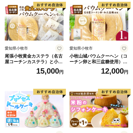
知県 小牧市 アンプチベアや
凍 愛知県 小牧市 アンプチベ
ぐま
アやぐま
愛知県小牧市
愛知県小牧市
尾張小牧黄金カステラ（名古
小牧山城バウムクーヘン（コ
屋コーチンカステラ）と小牧
ーチン卵と和三盆糖使用）
山城バウムクーヘン（コーチ
名古屋コーチン バームクー
15,000
12,000
円
円
ン卵と和三盆糖使用）のセッ
ヘン 和三盆 小牧銘菓 バウム
ト 名古屋コーチン カステ
クーヘン 常温 愛知県 小牧市
ラ ザラメ バームクーヘン 和
アンプチベアやぐま
三盆 小牧銘菓 バウムクーヘ
ン 常温 愛知県 小牧市 アンプ
チベアやぐま