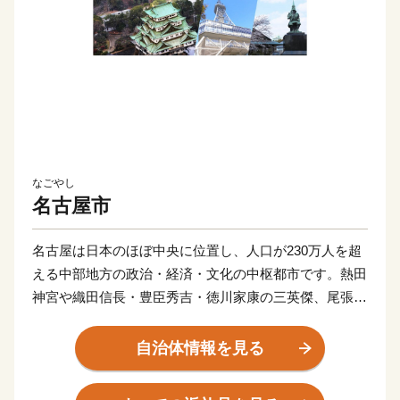
なごやし
名古屋市
名古屋は日本のほぼ中央に位置し、人口が230万人を超
える中部地方の政治・経済・文化の中枢都市です。熱田
神宮や織田信長・豊臣秀吉・徳川家康の三英傑、尾張徳
川家に代表される歴史や文化は、名古屋の魅力や活力の
礎となっています。現在は、武将ゆかりの歴史・文化や
自治体情報を見る
なごやめしを目的に多くの方が名古屋を訪れるなど、名
古屋の魅力は国内外に広がってきています。また、アジ