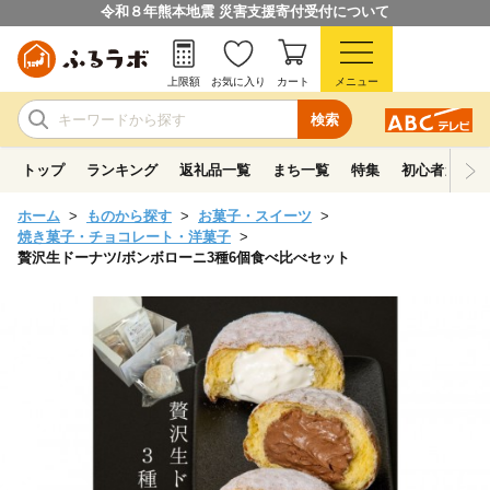
令和８年熊本地震 災害支援寄付受付について
上限額
お気に入り
カート
メニュー
検索
トップ
ランキング
返礼品一覧
まち一覧
特集
初心者ガイド
ホーム
ものから探す
お菓子・スイーツ
焼き菓子・チョコレート・洋菓子
贅沢生ドーナツ/ボンボローニ3種6個食べ比べセット