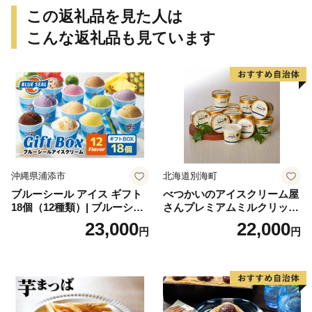
この返礼品を見た人は
こんな返礼品も見ています
沖縄県浦添市
北海道別海町
ブルーシール アイス ギフト
べつかいのアイスクリーム屋
18個（12種類）| ブルーシー
さんプレミアムミルクリッチ
ルアイス ブルーシールアイ
12個（AP-01）（ 北海道アイ
23,000
22,000
円
円
スクリーム 着日指定可能 送
ス 北海道産アイス アイス ア
料無料 ジェラート 沖縄県 バ
イススイーツ アイスクリー
ースデー 贈り物 プレゼント
ム 北海道産アイスクリーム
誕生日 カップ 詰め合わせ バ
道産アイス 道産アイスクリ
ラエティ | バニラ チョコレー
ーム ギフト 詰合せ 詰め合わ
ト ストロベリー ピスタチオ
せ ふるさと納税 ）