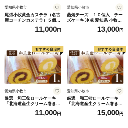
愛知県小牧市
愛知県小牧市
尾張小牧黄金カステラ（名古
蒸焼チーズ １０個入 チー
屋コーチンカステラ）５個入
ズケーキ 冷凍 愛知県 小牧市
名古屋コーチン カステラ ザ
アンプチベアやぐま
11,000
13,000
円
円
ラメ 常温 愛知県 小牧市 アン
プチベアやぐま
愛知県小牧市
愛知県小牧市
厳選 和三盆ロールケーキ
厳選 和三盆ロールケーキ
「北海道産生クリーム巻き」
「北海道産生クリーム巻き」
または「北海道産粒あん巻
または「北海道産粒あん巻
11,000
15,000
円
円
き」（サイズ：ハーフ） 和
き」（サイズ：レギュラー）
三盆 北海道産生クリーム 北
和三盆 北海道産生クリー
海道産粒あん 17cm 冷凍 愛
ム 北海道産粒あん 34cm 冷