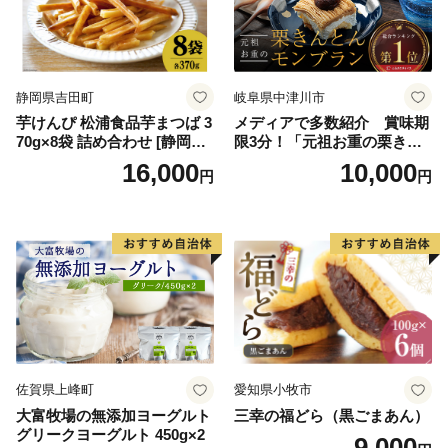
バニラ＆クッキー ウベ 沖縄
紅イモ 塩ちんすこう 沖縄シ
ークヮーサー 沖縄黒糖 琉球
ロイヤルミルクティ 沖縄パ
イン
静岡県吉田町
岐阜県中津川市
芋けんぴ 松浦食品芋まつば 3
メディアで多数紹介 賞味期
70g×8袋 詰め合わせ [静岡伊
限3分！「元祖お重の栗きん
勢丹(松浦食品) 静岡県 吉田町
とんモンブラン」 【未来の
16,000
10,000
円
円
22424274] 芋ケンピ セット
ご褒美】スイーツ 栗 モンブ
小袋 個包装 小分け
ラン くりきんとん デザート
ご褒美 お取り寄せ くり お菓
子 菓子 F4N-2298
佐賀県上峰町
愛知県小牧市
大富牧場の無添加ヨーグルト
三幸の福どら（黒ごまあん）
グリークヨーグルト 450g×2
9,000