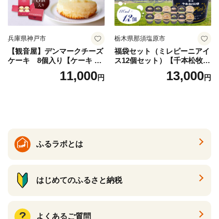
兵庫県神戸市
栃木県那須塩原市
【観音屋】デンマークチーズ
福袋セット（ミレピーニアイ
ケーキ 8個入り【ケーキ チ
ス12個セット）【千本松牧
ーズケーキ 人気スイーツ お
場】 ns025-014-12 【デザー
11,000
13,000
円
円
すすめスイーツ 神戸スイー
ト 詰め合わせ ギフト】
ツ 新感覚チーズケーキ おす
すめケーキ 兵庫県 神戸市 D0
910-17】
ふるラボとは
はじめてのふるさと納税
よくあるご質問