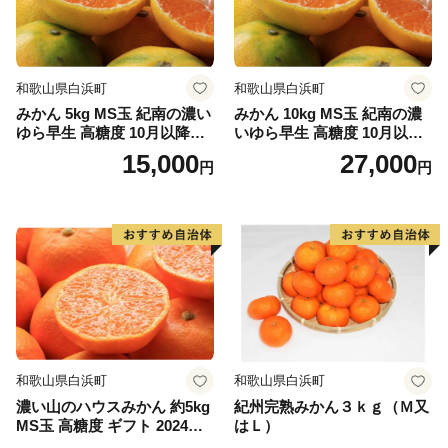
和歌山県白浜町
和歌山県白浜町
みかん 5kg MS玉 紀南の濃い
みかん 10kg MS玉 紀南の濃
ゆら早生 高糖度 10月以降発
いゆら早生 高糖度 10月以降
送 マルチ被覆栽培
発送 マルチ被覆栽培
15,000
27,000
円
円
和歌山県白浜町
和歌山県白浜町
濃い山のハウスみかん 約5kg
紀州完熟みかん３ｋｇ（Ｍ又
MS玉 高糖度 ギフト 2024年7
はＬ）
月以降発送分