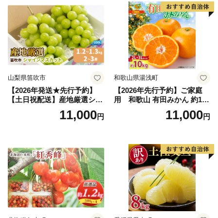
果肉 長野県産 小諸市
山梨県笛吹市
和歌山県湯浅町
【2026年発送★先行予約】
【2026年先行予約】ご家庭
【土日祝配送】産地厳選シャ
用 和歌山 有田みかん 約10k
インマスカット1.2kg～1.3kg
g (2L、3Lサイズ)【湯浅町】
11,000
11,000
円
円
（2房～3房）※沖縄・離島配
_ZJ6079
送不可※ 106-003-sku02-26y
｜シャインマスカット 発送
笛吹市 山梨県 フルーツ 果物
ぶどう 葡萄 大粒 シャインマ
スカット おすすめ シャイン
マスカット 贈答 ギフト 産地
笛吹市 シャインマスカット
笛吹 葡萄 国産 ぶどう 人気
国産 1.2kg 先行｜