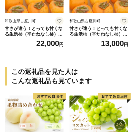
和歌山県古座川町
和歌山県古座川町
甘さが違う！とっても甘くな
甘さが違う！とっても甘くな
る生渋柿（平たねなし柿）吊
る生渋柿（平たねなし柿）吊
るし柿用 T字枝or吊るしクリ
るし柿用 T字枝or吊るしクリ
22,000
13,000
円
円
ップ付約4.5～5kg 約24～30
ップ付付約1.5～2kg 約6～1
個＜2026年10月中旬～順次発
2個＜2026年10月中旬～11月
送＞-Ted【art016B】
上旬ごろ順次発送＞Ted【art
017B】
この返礼品を見た人は
こんな返礼品も見ています