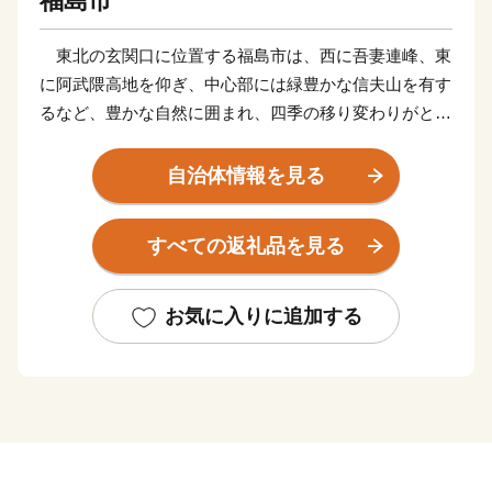
福島市
東北の玄関口に位置する福島市は、西に吾妻連峰、東
に阿武隈高地を仰ぎ、中心部には緑豊かな信夫山を有す
るなど、豊かな自然に囲まれ、四季の移り変わりがとて
も美しい人情味あふれる福島県の県都です。
また、俳聖松尾芭蕉も訪れたという歴史と伝統に培わ
自治体情報を見る
れた「飯坂温泉」をはじめ、こけしと水芭蕉の里「土湯
温泉」や奥州三高湯の一つに数えられる温泉郷「高湯温
すべての返礼品を見る
泉」といったそれぞれに特色のある温泉地を有している
ほか、初夏のサクランボにはじまり、夏のモモ、秋のナ
シやブドウ、初冬のリンゴなど、一年中くだものの絶え
お気に入りに追加する
ない「くだものの宝石箱」として全国の皆様に親しまれ
ております。