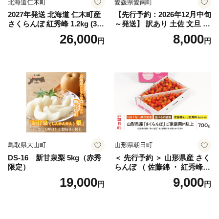
北海道仁木町
愛媛県愛南町
2027年発送 北海道 仁木町産
【先行予約：2026年12月中旬
さくらんぼ 紅秀峰 1.2kg (300
～発送】 訳あり 土佐 文旦 8k
g×4パック) Lサイズ以上 旬
g (Mサイズ以上サイズミック
26,000
8,000
円
円
桜桃 産地直送 サクランボ チ
ス) 8000円 わけあり ぶんた
ェリー フルーツ 果物 果物類
ん みかん mikan 蜜柑 ミカン
仁木町 仁木 [松山商店]
土佐文旦 家庭用 産地直送 国
産 農家直送 期間限定 特産品
サイズミックス くらもとフ
ァーム 愛南町 愛媛県
鳥取県大山町
山形県朝日町
DS-16 新甘泉梨 5kg（赤秀
＜ 先行予約 ＞ 山形県産 さく
限定）
らんぼ （ 佐藤錦 ・ 紅秀峰
） ご家庭用 M以上 700g 【20
19,000
9,000
円
円
26年6月下旬から7月上旬発
送】 山形県 果物 フルーツ 初
夏 夏 送料無料