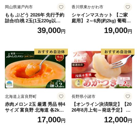
岡山県瀬戸内市
香川県東かがわ市
もも ぶどう 2026年 先行予約
シャインマスカット 【ご家
詰合/白桃 2玉(1玉220g以
庭用】 2～6房(約2kg) 葡萄 ぶ
上)・シャインマスカット 晴
どう ブドウ フルーツ 果物 く
39,000
19,000
円
円
王 2房(1房480g以上) 化粧箱
だもの 果実 旬の果物 旬のフ
入り 岡山県産 国産 フルーツ
ルーツ 香川 香川県 東かがわ
果物 ギフト
市
北海道上富良野町
長野県小諸市
赤肉メロン 2玉 厳選 秀品 特4
【オンライン決済限定】【20
サイズ 富良野 北海道 各2kg
26年8月上旬～発送予定】 先
～2.6kg 2玉 セット ファーム
行予約 「浅間水蜜桃プレミ
17,000
12,000
円
円
富良野 メロン めろん 果物 く
アム」 もも あかつき 秀品 約
だもの フルーツ デザート 旬
2kg 5～9玉 贈答品 ふるさと
の果物 旬のフルーツ
納税 果物 桃 フルーツ モモ