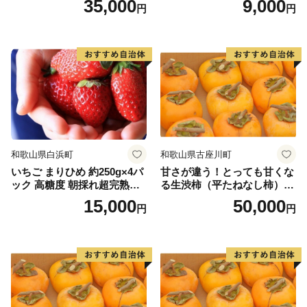
35,000
9,000
円
円
和歌山県白浜町
和歌山県古座川町
いちご まりひめ 約250g×4パ
甘さが違う！とっても甘くな
ック 高糖度 朝採れ超完熟ま
る生渋柿（平たねなし柿）吊
りひめ 1月以降発送分
るし柿用 T字枝or吊るしクリ
15,000
50,000
円
円
ップ付約14.5～15kg 約60～
90個＜2026年10月中旬～11
月上旬ごろ順次発送＞Ted【a
rt015B】