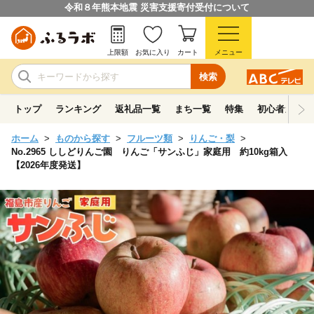
令和８年熊本地震 災害支援寄付受付について
上限額
お気に入り
カート
メニュー
検索
トップ
ランキング
返礼品一覧
まち一覧
特集
初心者ガイド
ホーム
ものから探す
フルーツ類
りんご・梨
No.2965 ししどりんご園 りんご「サンふじ」家庭用 約10kg箱入
【2026年度発送】