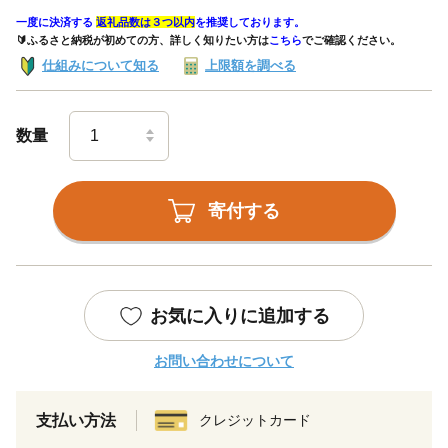
一度に決済する
返礼品数は３つ以内
を推奨しております。
🔰ふるさと納税が初めての方、詳しく知りたい方は
こちら
でご確認ください。
仕組みについて知る
上限額を調べる
数量
寄付する
お気に入りに追加する
お問い合わせについて
支払い方法
クレジットカード