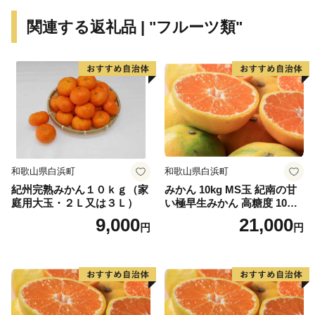
関連する返礼品 | "フルーツ類"
和歌山県白浜町
和歌山県白浜町
紀州完熟みかん１０ｋｇ（家
みかん 10kg MS玉 紀南の甘
庭用大玉・２Ｌ又は３Ｌ）
い極早生みかん 高糖度 10月
以降発送 マルチ被覆栽培
9,000
21,000
円
円