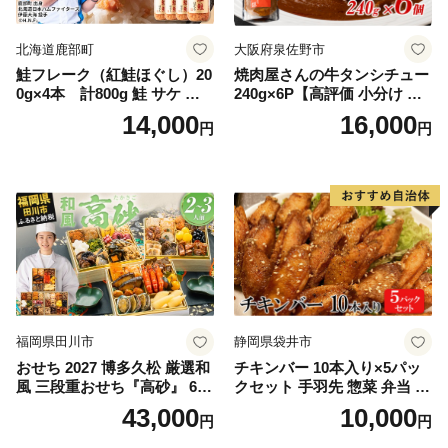
北海道鹿部町
大阪府泉佐野市
鮭フレーク（紅鮭ほぐし）20
焼肉屋さんの牛タンシチュー
0g×4本 計800g 鮭 サケ 鮭
240g×6P【高評価 小分け 惣
ほぐし サケフレーク シャケ
菜 牛たん 一人暮らし 冷凍】
14,000
16,000
円
円
フレーク 鮭フレーク
福岡県田川市
静岡県袋井市
おせち 2027 博多久松 厳選和
チキンバー 10本入り×5パッ
風 三段重おせち『高砂』 6.5
クセット 手羽先 惣菜 弁当 お
寸 3段重 2～3人前 おせち料
かず お酒 おつまみ ギフト キ
43,000
10,000
円
円
理 重箱 お正月 冷凍おせち 縁
ャンプ アウトドア キャンプ
起物 祝箸付 福岡 お節 オセチ
飯 保存食 非常食 鶏肉 肉 お