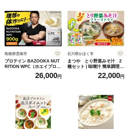
oseti osechi お祝い 迎春おせ
肉 鶏 人気 厳選 静岡県袋井市
ち 本格おせち おせち予約 年
末 年始 お取り寄せ 新春 贅沢
おせち こだわりおせち 惣菜
老舗おせち ふるさと納税お
せち 御節 お節料理 正月 調理
不要 おせち料理2027
島根県雲南市
石川県かほく市
プロテイン BAZOOKA NUT
まつや とり野菜みそ汁 2
RITION WPC（ホエイプロテ
種セット | 味噌汁 簡単調理
イン）＜プレーン＞ 900g｜
お味噌 おみそ みそ とり野菜
26,000
22,000
円
円
バズーカ岡田監修・植物由来
時短料理 時短ごはん ご当地
の甘味料使用・国内製造 島
フリーズドライ
根県雲南市/株式会社アルプ
ロン [AIEN005]