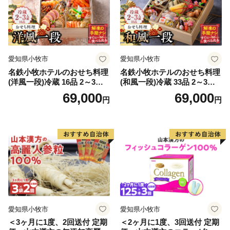
愛知県小牧市
愛知県小牧市
名鉄小牧ホテルのおせち料理
名鉄小牧ホテルのおせち料理
(洋風一段)冷蔵 16品 2～3人
(和風一段)冷蔵 33品 2～3人
前 2027年【数量限定 お申込
前 2027年【数量限定 お申込
69,000
69,000
円
円
期限12/15】 解凍不要 ホテル
期限12/15】 解凍不要 ホテル
特製 伝統 おせち 2027 おせち
特製 伝統 おせち 2027 おせち
料理 小牧市 お節 冷蔵おせち
料理 小牧市 お節 冷蔵おせち
人気 新春 迎春おせち 定番お
人気 新春 迎春おせち 定番お
せち 本格おせち 洋風おせち
せち 本格おせち 和風おせち
縁起物おせち 12月31日 お届
縁起物おせち 12月31日 お届
け お正月 お取り寄せ
け お正月 お取り寄せ
愛知県小牧市
愛知県小牧市
＜3ヶ月に1度、2回送付 定期
＜2ヶ月に1度、3回送付 定期