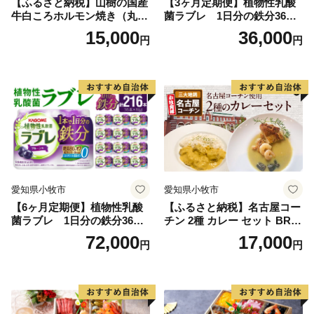
【ふるさと納税】山樹の国産
【3ヶ月定期便】植物性乳酸
牛白ころホルモン焼き（丸
菌ラブレ 1日分の鉄分36本
腸）味付 600g
（計108本） [052S10-T]
15,000
36,000
円
円
愛知県小牧市
愛知県小牧市
【6ヶ月定期便】植物性乳酸
【ふるさと納税】名古屋コー
菌ラブレ 1日分の鉄分36本
チン 2種 カレー セット BRIC
（計216本） [052S11-T]
K CAFE ブリックカフェ グ
72,000
17,000
円
円
リーンカレー バターチキン
カレー スパイシー もも肉 人
気 カフェ 電子レンジOK ボ
イル カレーライス 簡単調理
お取り寄せグルメ 時短飯 愛
知県 小牧市 送料無料