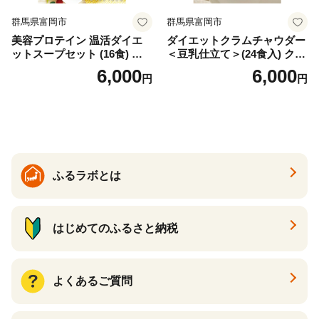
群馬県富岡市
群馬県富岡市
美容プロテイン 温活ダイエ
ダイエットクラムチャウダー
ットスープセット (16食) 小
＜豆乳仕立て＞(24食入) クラ
分け スープ 食べ比べ セット
ムチャウダー 豆乳 ダイエッ
6,000
6,000
円
円
詰合せ クラムチャウダー チ
ト スープ プロテイン たんぱ
ゲ コーン ポタージュ トマト
く質 食物繊維 食品 F20E-799
温活 ダイエット 美容 プロテ
イン 食品 F20E-809
ふるラボとは
はじめてのふるさと納税
よくあるご質問