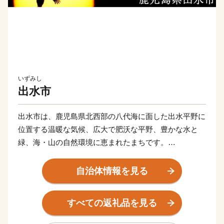
いずみし
出水市
出水市は、鹿児島県北西部の八代海に面した出水平野に
位置する温暖な気候、広大で肥沃な平野、豊かな水と
緑、海・山の自然環境に恵まれたまちです。
市には、毎年一万羽を超えるツルが飛来する世界的な越
冬地(国の特別天然記念物に指定)や江戸時代、要衝の地
自治体情報を見る
として薩摩藩最大の外城が置かれた、
出水麓武家屋敷群(国の重要伝統的建造物保存地区に選
すべての返礼品を見る
定)などを有しており、往時の面影が今も残る「ツルと
歴史のまち」です。