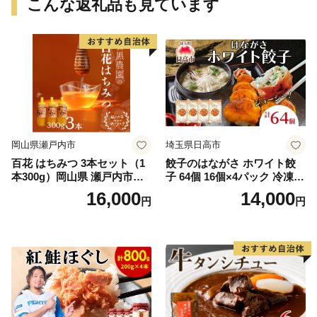
こんな返礼品も見ています
岡山県瀬戸内市
埼玉県日高市
百花 はちみつ 3本セット（1
餃子のはながさ ホワイト餃
本300g）岡山県 瀬戸内市産
子 64個 16個×4パック 冷凍
石黒農園 ヨーグルト パン 砂
中華 点心 B級グルメ ご当地
16,000
14,000
円
円
糖の代わり 香り高い いい香
野菜 おつまみ おかず 簡単調
り 季節の花の蜜 トンガリ容
理 時短 リピート 保存 豚肉
器入り
特製 ポーク 大きめ ジューシ
ー ギフト お取り寄せ 日高市