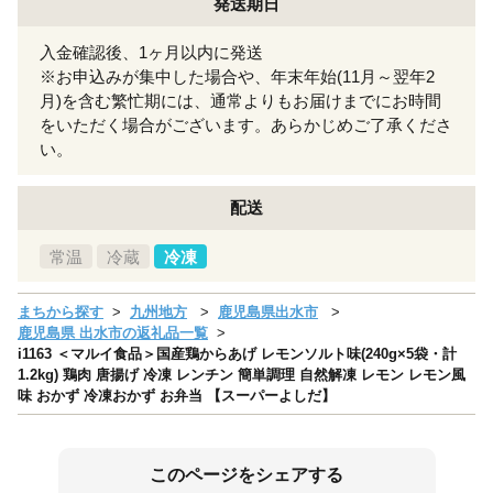
発送期日
入金確認後、1ヶ月以内に発送
※お申込みが集中した場合や、年末年始(11月～翌年2
月)を含む繁忙期には、通常よりもお届けまでにお時間
をいただく場合がございます。あらかじめご了承くださ
い。
配送
常温
冷蔵
冷凍
まちから探す
九州地方
鹿児島県出水市
鹿児島県 出水市の返礼品一覧
i1163 ＜マルイ食品＞国産鶏からあげ レモンソルト味(240g×5袋・計
1.2kg) 鶏肉 唐揚げ 冷凍 レンチン 簡単調理 自然解凍 レモン レモン風
味 おかず 冷凍おかず お弁当 【スーパーよしだ】
このページをシェアする