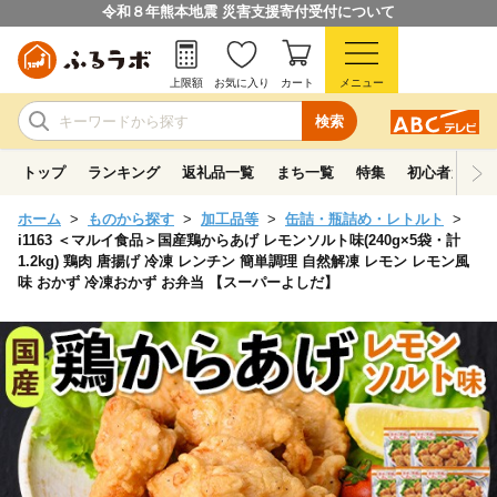
令和８年熊本地震 災害支援寄付受付について
上限額
お気に入り
カート
メニュー
検索
トップ
ランキング
返礼品一覧
まち一覧
特集
初心者ガイド
ホーム
ものから探す
加工品等
缶詰・瓶詰め・レトルト
i1163 ＜マルイ食品＞国産鶏からあげ レモンソルト味(240g×5袋・計
1.2kg) 鶏肉 唐揚げ 冷凍 レンチン 簡単調理 自然解凍 レモン レモン風
味 おかず 冷凍おかず お弁当 【スーパーよしだ】