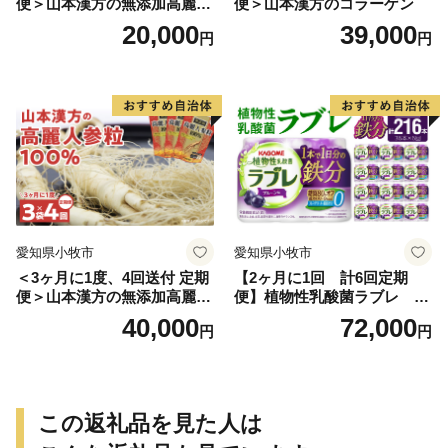
便＞山本漢方の無添加高麗人
便＞山本漢方のコラーゲン
参粒
20,000
39,000
円
円
愛知県小牧市
愛知県小牧市
＜3ヶ月に1度、4回送付 定期
【2ヶ月に1回 計6回定期
便＞山本漢方の無添加高麗人
便】植物性乳酸菌ラブレ 鉄
参粒
分36本（計216本） [052S07-
40,000
72,000
円
円
T]
この返礼品を見た人は