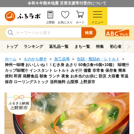
令和８年熊本地震 災害支援寄付受付について
上限額
お気に入り
カート
メニュー
検索
トップ
ランキング
返礼品一覧
まち一覧
特集
初心者ガイド
ホーム
ものから探す
加工品等
缶詰・瓶詰め・レトルト
神州一味噌 おいしいね！！むき身 あさり 60食(1食×6個×10箱） 味噌汁
カップ味噌汁 インスタント レトルト みそ汁 備蓄 非常食 保存食 簡単
便利 即席 発酵食品 朝食 ランチ 夜食 お弁当のお供に 防災 大容量 常温
保存 ローリングストック 送料無料 山梨県 上野原市