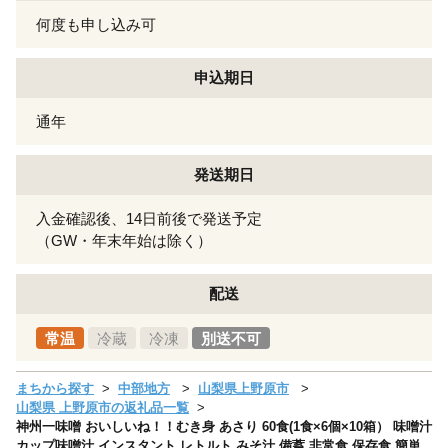
何度も申し込み可
申込期日
通年
発送期日
入金確認後、14日前後で発送予定
（GW・年末年始は除く）
配送
常温
冷蔵
冷凍
別送不可
まちから探す
中部地方
山梨県上野原市
山梨県 上野原市の返礼品一覧
神州一味噌 おいしいね！！むき身 あさり 60食(1食×6個×10箱） 味噌汁
カップ味噌汁 インスタント レトルト みそ汁 備蓄 非常食 保存食 簡単