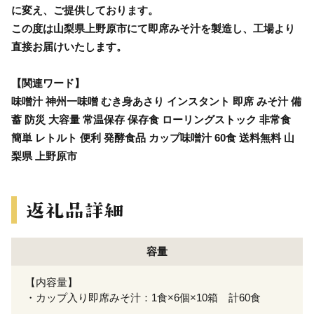
に変え、ご提供しております。
この度は山梨県上野原市にて即席みそ汁を製造し、工場より
直接お届けいたします。
【関連ワード】
味噌汁 神州一味噌 むき身あさり インスタント 即席 みそ汁 備
蓄 防災 大容量 常温保存 保存食 ローリングストック 非常食
簡単 レトルト 便利 発酵食品 カップ味噌汁 60食 送料無料 山
梨県 上野原市
容量
【内容量】
・カップ入り即席みそ汁：1食×6個×10箱 計60食