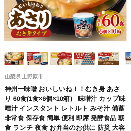
山梨県 上野原市
神州一味噌 おいしいね！！むき身 あさ
り 60食(1食×6個×10箱） 味噌汁 カップ味
噌汁 インスタント レトルト みそ汁 備蓄
非常食 保存食 簡単 便利 即席 発酵食品 朝
食 ランチ 夜食 お弁当のお供に 防災 大容