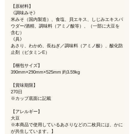
【原材料】
《調味みそ》
米みそ（国内製造）、食塩、貝エキス、しじみエキスパ
ウダー/酒精、調味料（アミノ酸等）、（一部に大豆を
含む）
《具》
あさり、わかめ、長ねぎ／調味料（アミノ酸）、酸化防
止剤（ビタミンE）
【梱包サイズ】
390mm×290mm×525mm 約3.59kg
【賞味期限】
270日
※カップ底面に記載
【アレルギー】
大豆
※本商品で使用しているあさりなどの二枚貝には、かに
が共生しています。】