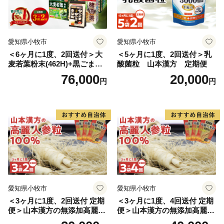
愛知県小牧市
愛知県小牧市
＜6ヶ月に1度、2回送付＞大
＜5ヶ月に1度、2回送付＞乳
麦若葉粉末(462H)+黒ごま黒
酸菌粒 山本漢方 定期便
豆きな粉+ 糖流茶 山本漢
76,000
20,000
円
円
方 定期便
愛知県小牧市
愛知県小牧市
＜3ヶ月に1度、2回送付 定期
＜3ヶ月に1度、4回送付 定期
便＞山本漢方の無添加高麗人
便＞山本漢方の無添加高麗人
参粒
参粒