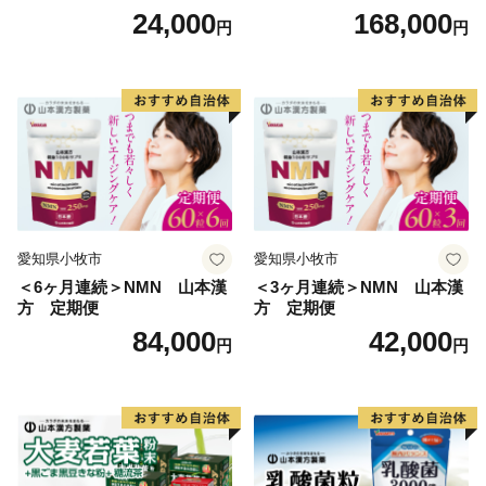
菜 山本漢方 定期便
24,000
168,000
円
円
愛知県小牧市
愛知県小牧市
＜6ヶ月連続＞NMN 山本漢
＜3ヶ月連続＞NMN 山本漢
方 定期便
方 定期便
84,000
42,000
円
円