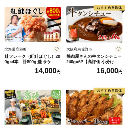
器入り
特製 ポーク 大きめ ジューシ
ー ギフト お取り寄せ 日高市
北海道鹿部町
大阪府泉佐野市
鮭フレーク（紅鮭ほぐし）20
焼肉屋さんの牛タンシチュー
0g×4本 計800g 鮭 サケ 鮭
240g×6P【高評価 小分け 惣
ほぐし サケフレーク シャケ
菜 牛たん 一人暮らし 冷凍】
14,000
16,000
円
円
フレーク 鮭フレーク