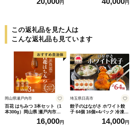
20,000
40,000
円
円
この返礼品を見た人は
こんな返礼品も見ています
岡山県瀬戸内市
埼玉県日高市
百花 はちみつ 3本セット（1
餃子のはながさ ホワイト餃
本300g）岡山県 瀬戸内市産
子 64個 16個×4パック 冷凍
石黒農園 ヨーグルト パン 砂
中華 点心 B級グルメ ご当地
16,000
14,000
円
円
糖の代わり 香り高い いい香
野菜 おつまみ おかず 簡単調
り 季節の花の蜜 トンガリ容
理 時短 リピート 保存 豚肉