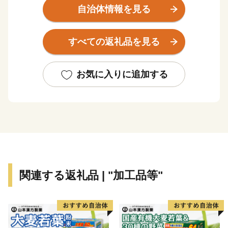
また、地域内を流れる桂川、秋山川、鶴川、仲間川及
自治体情報を見る
びそれらの支流によって形成された河岸段丘が住民生活
の基盤をなしており、山岳・段丘・河川がつくりだす自
すべての返礼品を見る
然環境は、日照時間が長い等様々な自然の特性に恵まれ
ています。なお、桂川・秋山川はともに相模川水系であ
り、神奈川県における主要な水道供給源となっていま
お気に入りに追加する
す。
関連する返礼品 | "加工品等"