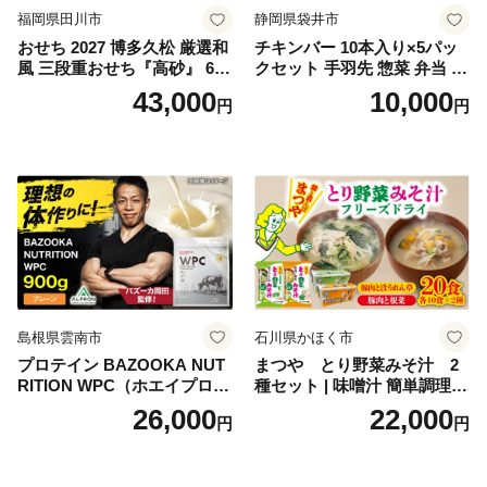
福岡県田川市
静岡県袋井市
おせち 2027 博多久松 厳選和
チキンバー 10本入り×5パッ
風 三段重おせち『高砂』 6.5
クセット 手羽先 惣菜 弁当 お
寸 3段重 2～3人前 おせち料
かず お酒 おつまみ ギフト キ
43,000
10,000
円
円
理 重箱 お正月 冷凍おせち 縁
ャンプ アウトドア キャンプ
起物 祝箸付 福岡 お節 オセチ
飯 保存食 非常食 鶏肉 肉 お
oseti osechi お祝い 迎春おせ
肉 鶏 人気 厳選 静岡県袋井市
ち 本格おせち おせち予約 年
末 年始 お取り寄せ 新春 贅沢
おせち こだわりおせち 惣菜
老舗おせち ふるさと納税お
せち 御節 お節料理 正月 調理
不要 おせち料理2027
島根県雲南市
石川県かほく市
プロテイン BAZOOKA NUT
まつや とり野菜みそ汁 2
RITION WPC（ホエイプロテ
種セット | 味噌汁 簡単調理
イン）＜プレーン＞ 900g｜
お味噌 おみそ みそ とり野菜
26,000
22,000
円
円
バズーカ岡田監修・植物由来
時短料理 時短ごはん ご当地
の甘味料使用・国内製造 島
フリーズドライ
根県雲南市/株式会社アルプ