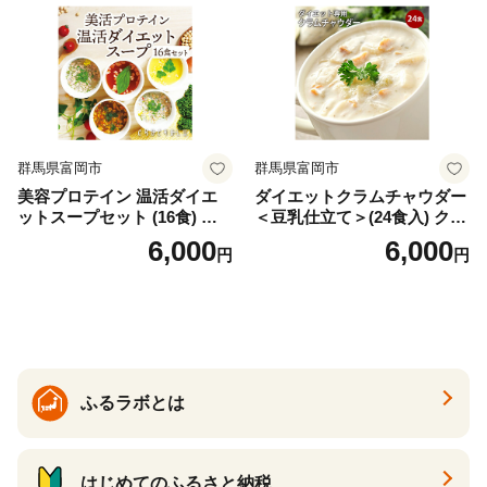
ロン [AIEN005]
群馬県富岡市
群馬県富岡市
美容プロテイン 温活ダイエ
ダイエットクラムチャウダー
ットスープセット (16食) 小
＜豆乳仕立て＞(24食入) クラ
分け スープ 食べ比べ セット
ムチャウダー 豆乳 ダイエッ
6,000
6,000
円
円
詰合せ クラムチャウダー チ
ト スープ プロテイン たんぱ
ゲ コーン ポタージュ トマト
く質 食物繊維 食品 F20E-799
温活 ダイエット 美容 プロテ
イン 食品 F20E-809
ふるラボとは
はじめてのふるさと納税