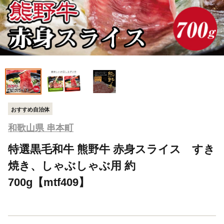
おすすめ自治体
和歌山県 串本町
特選黒毛和牛 熊野牛 赤身スライス すき
焼き、しゃぶしゃぶ用 約
700g【mtf409】