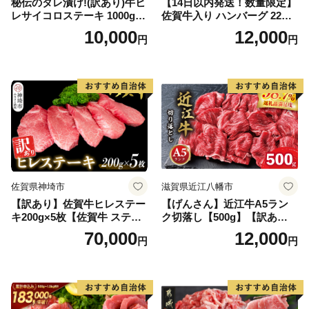
秘伝のタレ漬け!(訳あり)牛ヒ
【14日以内発送！数量限定】
レサイコロステーキ 1000g
佐賀牛入り ハンバーグ 22個
【B-1098-AS】
2.6kg(120g×22個)【佐賀牛
10,000
12,000
円
円
黒毛和牛 ブランド牛 九州 ハ
ンバーグ 牛肉 豚肉 国産 お弁
当 おかず 惣菜 おすすめ 人
気】(H083106)
佐賀県神埼市
滋賀県近江八幡市
【訳あり】佐賀牛ヒレステー
【げんさん】近江牛A5ラン
キ200g×5枚【佐賀牛 ステー
ク切落し【500g】【訳あり】
キ ブランド肉 ヒレ肉 フィレ
【DG12W】
70,000
12,000
円
円
肉 ジューシー ヘルシー】(H0
65175)