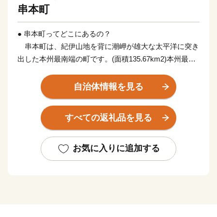
串本町
● 串本町ってどこにあるの？
串本町は、紀伊山地を背に潮岬が雄大な太平洋に突き
出した本州最南端の町です。(面積135.67km2)本州最南
端の地、潮岬は北緯33度26分、東経135度46分。これ
は、東京の八丈島とほぼ同緯度に位置します。茫々たる
自治体情報を見る
太平洋に面し、東西に長く延びた海岸線はこの地方の特
色であるリアス式海岸で、奇岩・怪石の雄大な自然美に
すべての返礼品を見る
恵まれ、吉野熊野国立公園および枯木灘県立自然公園の
指定を受けています。
お気に入りに追加する
黒潮の恵みを受けて、年間平均気温17℃前後と気候は
いたって温暖。冬季でも平均気温6~8℃でほとんど雪を
見ることがありません。また総面積は約135km2で、そ
の80%を山林が占めていますが、地形は比較的ゆるやか
です。町の東部では水量豊かな古座川が延々60kmを南