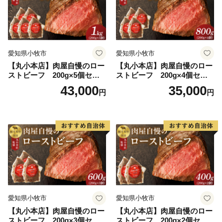
り、温帯的景観と熱帯的景観が混じる珍しい景観を見せ
ます。このような環境は世界的に見てもたいへん珍しい
ものです。
愛知県小牧市
愛知県小牧市
【丸小本店】肉屋自慢のロー
【丸小本店】肉屋自慢のロー
本州最南端の町、串本町へ是非一度おこし下さい。
ストビーフ 200g×5個セッ
ストビーフ 200g×4個セッ
ト
ト
43,000
35,000
円
円
★ABCテレビのニュース情報番組「news おかえり」
で、「 紅葉屋本舗」の“竹皮包みようかん本煉” が紹介
されました！
👉和歌山県串本町の「竹皮包みようかん本煉」
👉「竹皮包みようかん3本セット（本煉・柚子・桜）」
★ABCテレビのニュース情報番組「キャスト」で、
「串本食品株式会社」の“じゃばらマグロ” が紹介され
ました！
愛知県小牧市
愛知県小牧市
👉じゃばらマグロなど串本食品の返礼品はこちら
【丸小本店】肉屋自慢のロー
【丸小本店】肉屋自慢のロー
ストビーフ 200g×3個セッ
ストビーフ 200g×2個セッ