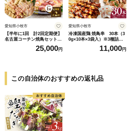
愛知県小牧市
愛知県小牧市
【半年に1回 計2回定期便】
冷凍国産鶏 焼鳥串 30本（3
名古屋コーチン焼鳥セット・
0g×10本×3袋入）※3種詰め
名古屋コーチン鍋&名古屋コ
合わせ 焼き鳥 おつまみ バー
25,000
11,000
円
円
ーチン1羽分セット
ベキュー 小分け 国産 鶏肉 焼
鳥 やきとり 串 惣菜 おかず
晩酌 冷凍 パーティー 便利 食
材 具材 お家居酒屋 詰め合わ
せ
この自治体のおすすめの返礼品