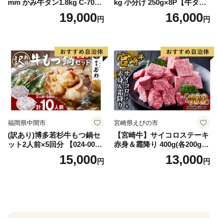
mm かみ牛タン1.8kg C-709-
kg 小分け 250g×8P【牛タン
AS
牛肉 焼肉用 薄切り 訳あり サ
19,000
16,000
円
円
イズ不揃い】
福岡県中間市
宮崎県えびの市
(訳あり)博多若杉牛もつ鍋セ
【宮崎牛】サイコロステーキ
ット2人前×5回分 【024-002
赤身＆霜降り 400g(各200g×
7】
１P 計2P) 真空パック 冷凍
15,000
13,000
円
円