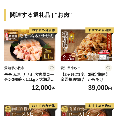
に流れて太平洋に注ぎこんでいます。また1.8kmの沖合
には、和歌山県下最大の島、紀伊大島(面積9.93km2)が
関連する返礼品 | "お肉"
浮かんでおり、平成11年9月のくしもと大橋開通により
本土とつながりました。
● 世界最北のサンゴの海
串本は北緯33度30分という位置にあり、本来、海藻
の茂る温帯の海に属します。しかし、南から暖かい水を
運んでくる黒潮の働きによって串本の海は常に暖めら
れ、南の海と同様のサンゴ群落が形成されています。世
愛知県小牧市
愛知県小牧市
界でもっとも北にあるサンゴの海、それが紀伊半島の先
モモ ムネ ササミ 名古屋コー
【2ヶ月に1度、3回定期便】
端にある串本の海なのです。
チン3種盛＜1.1kg＞大満足セ
金匠鶏唐揚げ からあげ
ット 地鶏 鶏肉
12,000
39,000
円
円
また、串本の海は暖かい海と冷たい海の接するところ
にあるため、海の中に四季があります。夏から秋にかけ
ての暖かいシーズンは沖縄やフィリピンなどとよく似た
サンゴ中心の景観を見せますが、冬からは海藻が生い茂