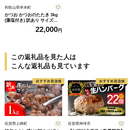
和歌山県串本町
かつお かつおのたたき 3kg
(藻塩付き) 訳あり サイズふぞ
ろい 焼きが命！ 藁焼き / 鰹
22,000
円
かつお カツオのたたき 鰹の
たたき 冷凍 真空 大容量 【nk
s107B】
この返礼品を見た人は
こんな返礼品も見ています
佐賀県上峰町
佐賀県神埼市