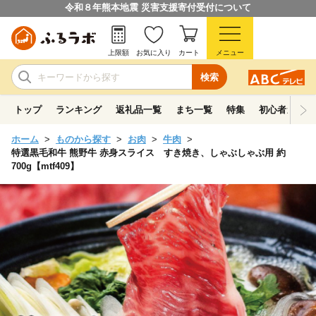
令和８年熊本地震 災害支援寄付受付について
上限額
お気に入り
カート
メニュー
検索
トップ
ランキング
返礼品一覧
まち一覧
特集
初心者ガイド
ホーム
ものから探す
お肉
牛肉
特選黒毛和牛 熊野牛 赤身スライス すき焼き、しゃぶしゃぶ用 約
700g【mtf409】