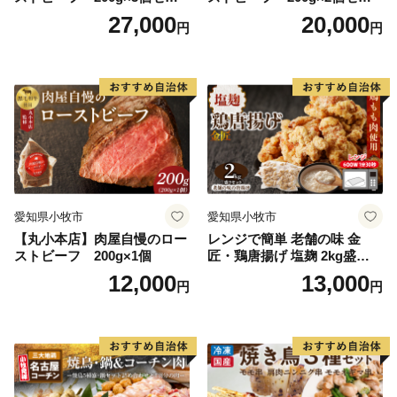
ト
ト
27,000
20,000
円
円
愛知県小牧市
愛知県小牧市
【丸小本店】肉屋自慢のロー
レンジで簡単 老舗の味 金
ストビーフ 200g×1個
匠・鶏唐揚げ 塩麹 2kg盛りセ
ット（500g×4袋） からあげ
12,000
13,000
円
円
レンジ 冷凍 調理済み 味付き
鶏肉 もも肉 旨み ジューシー
老舗 加熱済 温めるだけ 簡単
便利 レンジ 自然解凍 弁当 お
かず 惣菜 食品 おつまみ グル
メ お取り寄せ 小牧市 送料無
料