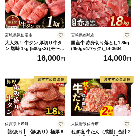
宮城県気仙沼市
宮崎県都城市
大人気！ 牛タン 厚切り牛タ
国産牛 赤身切り落とし1.8kg
ン 塩味 1kg (500g×2) [モ〜ラ
(450g×4パック)_14-3604
ンド 宮城県 気仙沼市 205646
16,000
14,000
円
円
60] 肉 牛肉 精肉 牛たん 牛タ
ン塩 牛たん塩 冷凍 焼肉 BB
Q アウトドア バーベキュー
厚切り タン
佐賀県上峰町
大阪府泉佐野市
【訳あり】《訳あり》極厚 8
ねぎ塩 牛たん（成型）合計 2