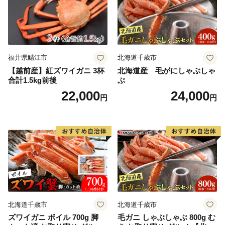
福井県鯖江市
北海道千歳市
【越前産】紅ズワイガニ 3杯
北海道産 毛がにしゃぶしゃ
合計1.5kg前後
ぶ
22,000
24,000
円
円
北海道千歳市
北海道千歳市
ズワイガニ ボイル 700g 脚
毛ガニ しゃぶしゃぶ 800g む