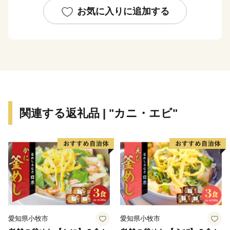
は、国の重要伝統的建造物群保存地区に選定され、往時
お気に入りに追加する
の面影をしのばせる心安らぐ佇まいがあります。幕末・
維新の時代になると、優れた詩人でもあった僧月性や秋
良敦之助、白井小助などの多くの志士を輩出し回天の偉
業をなしています。
豊かな自然そして歴史と伝統を守りつつ「市民の力で支
えあい、一人ひとりが主役の笑顔あふれるまち柳井」の
関連する返礼品 | "カニ・エビ"
創造を目指し、市民との協働のまちづくりに取り組んで
おります。
皆様の応援をよろしくお願いします。
愛知県小牧市
愛知県小牧市