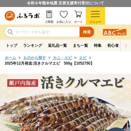
令和８年熊本地震 災害支援寄付受付について
上限額
お気に入り
カート
メニュー
検索
トップ
ランキング
返礼品一覧
まち一覧
特集
初心者ガイド
ホーム
ものから探す
カニ・エビ
エビ
2025年12月発送:活きクルマエビ 500g【1052790】