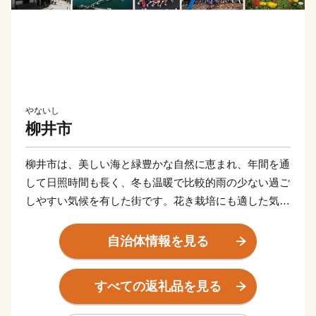
やないし
柳井市
柳井市は、美しい海と緑豊かな自然に恵まれ、年間を通
して日照時間も長く、冬も温暖で比較的雨の少ない過ご
しやすい気候を有した街です。花き栽培にも適した気候
のため、やまぐちフラワーランド、山口県花き振興セン
ターも整備され、山口県の花き生産振興を図る拠点とも
自治体情報を見る
なっております。
すべての返礼品を見る
また、江戸時代には、瀬戸内屈指の商都として発展し繁
華を誇っていました。その当時から続く白壁の町並み