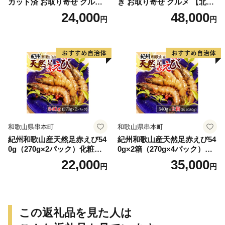
カット済 お取り寄せ グルメ
き お取り寄せ グルメ 【北海
【北海道】【札幌バルナバフ
道】【札幌バルナバフーズ】
24,000
48,000
円
円
ーズ】
和歌山県串本町
和歌山県串本町
紀州和歌山産天然足赤えび54
紀州和歌山産天然足赤えび54
0g（270g×2パック）化粧箱
0g×2箱（270g×4パック）化
入 ※2026年12月上旬〜2027
粧箱入 ※2026年12月上旬〜2
22,000
35,000
円
円
年2月上旬頃順次発送予定
027年2月上旬頃順次発送予定
（お届け日指定不可）／海老
（お届け日指定不可）（お届
エビ えび クマエビ 足赤 天然
け日指定不可）／海老 エビ
おかず【uot772A】
えび クマエビ 足赤 天然 おか
ず【uot773A】
この返礼品を見た人は