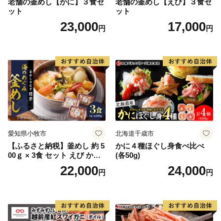
老舗の釜めし【かに】３食セ
老舗の釜めし【えび】３食セ
ット
ット
23,000
17,000
円
円
愛知県小牧市
北海道千歳市
【ふるさと納税】釜めし 約 5
かに４種ほぐし身食べ比べ
00ｇ × 3食 セット えび かに
(各50g)
海のめぐみ 老舗 急速冷凍 レ
22,000
24,000
円
円
ンチン 時短 簡単調理 食品 加
工品 ご飯 お弁当 おにぎり お
茶漬け お取り寄せ お取り寄
せグルメ 愛知県 小牧市 送料
無料