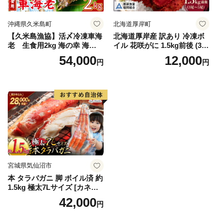
沖縄県久米島町
北海道厚岸町
【久米島漁協】活〆冷凍車海
北海道厚岸産 訳あり 冷凍ボ
老 生食用2kg 海の幸 海鮮
イル 花咲がに 1.5kg前後 (3尾
車えび クルマエビ 高級食材
～5尾入) 蟹 花咲ガニ 魚介類
54,000
12,000
円
円
生食 刺身 鮮度抜群 プリプリ
魚介 [№5863-1090]
甘み 旨味 塩焼き 天ぷら 素揚
げ BBQ シーフード 贈答 贈
り物 お歳暮 お中元
宮城県気仙沼市
本 タラバガニ 脚 ボイル済 約
1.5kg 極太7Lサイズ [カネダ
イ 宮城県 気仙沼市 2056432
42,000
円
6] カニ かに 蟹 たらばがに た
らば蟹 タラバ蟹 たらば タラ