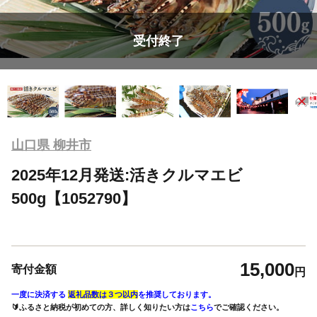
受付終了
山口県 柳井市
2025年12月発送:活きクルマエビ
500g【1052790】
15,000
寄付金額
円
一度に決済する
返礼品数は３つ以内
を推奨しております。
🔰ふるさと納税が初めての方、詳しく知りたい方は
こちら
でご確認ください。