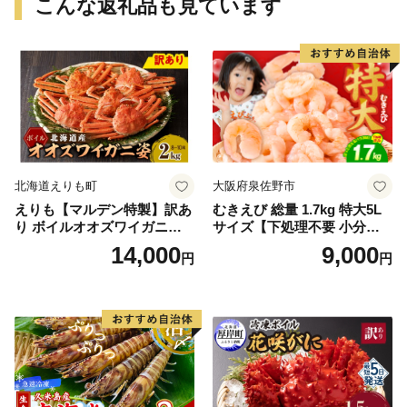
こんな返礼品も見ています
北海道えりも町
大阪府泉佐野市
えりも【マルデン特製】訳あ
むきえび 総量 1.7kg 特大5L
り ボイルオオズワイガニ姿2
サイズ【下処理不要 小分け 8
kg《1kg(４尾～５尾)×2》【e
50g×2P 訳あり サイズ不揃い
14,000
9,000
円
円
r002-051-a】 / ふるさと納税
バナメイエビ バラ凍結】
オオズワイガニ ズワイガニ
訳あり 北海道 日高 浜茹で ボ
イル済み 冷凍 カニ 蟹 かに
カニ味噌 甲羅 お得 格安 小ぶ
り 解凍 カニ鍋 甲羅焼き 海鮮
返礼品 特産品 新鮮 濃厚 旨み
簡単調理 家庭用 ギフト グル
メ