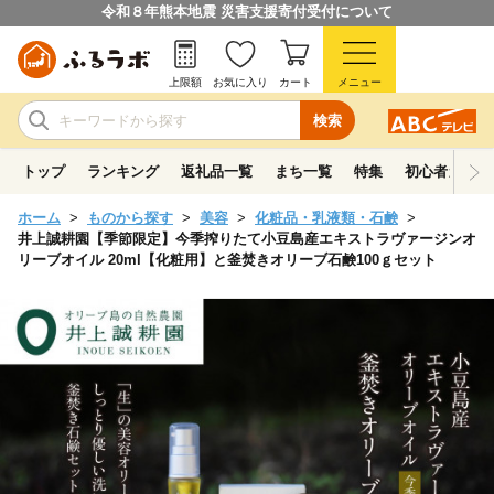
令和８年熊本地震 災害支援寄付受付について
上限額
お気に入り
カート
メニュー
検索
トップ
ランキング
返礼品一覧
まち一覧
特集
初心者ガイド
ホーム
ものから探す
美容
化粧品・乳液類・石鹸
井上誠耕園【季節限定】今季搾りたて小豆島産エキストラヴァージンオ
リーブオイル 20ml【化粧用】と釜焚きオリーブ石鹸100ｇセット