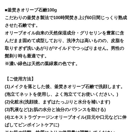
■釜焚きオリーブ石鹸100g
こだわりの釜焚き製法で100時間焚き上げ60日間じっくり熟成
させた石鹸です。
オリーブオイル由来の天然保湿成分・グリセリンを豊富に含
んだまま固めて成型しており、洗浄力は高いものの、皮脂を
取りすぎず洗いあがりがマイルドでつっぱりません。男性の
髭剃り時も最適です。
※濃い緑色は天然の葉緑素の色です。
【ご使用方法】
(1)メイクを落とした後、釜焚きオリーブ石鹸で洗顔します。
(泡立てネットを使用し、よく泡立ててお使いください。)
(2)化粧水(洗顔後、まずはたっぷりと水分を補います)
(3)乳液など(お肌の水分と油分のバランスを助ける)
(4)エキストラヴァージンオリーブオイル(目元や口元などに伸
ばしてピンポイントケアに)