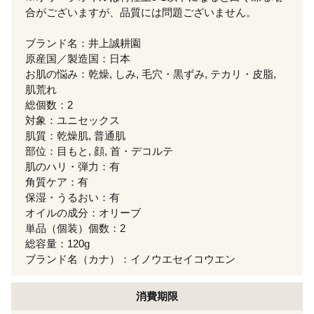
合がございますが、品質には問題ございません。
ブランド名：井上誠耕園
原産国／製造国：日本
お肌の悩み：乾燥, しみ, 毛穴・黒ずみ, テカリ・皮脂,
肌荒れ
総個数：2
対象：ユニセックス
肌質：乾燥肌, 普通肌
部位：目もと, 顔, 首・デコルテ
肌のハリ・弾力：有
角質ケア：有
保湿・うるおい：有
オイルの成分：オリーブ
単品（個装）個数：2
総容量：120g
ブランド名（カナ）：イノウエセイコウエン
消費期限