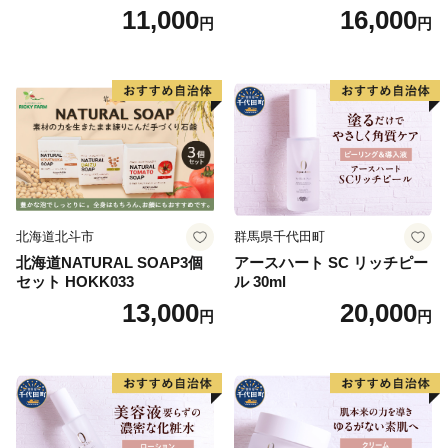
ml） 美容
美容グッズ スキンケア 化粧
11,000
16,000
円
円
水
北海道北斗市
群馬県千代田町
北海道NATURAL SOAP3個
アースハート SC リッチピー
セット HOKK033
ル 30ml
13,000
20,000
円
円