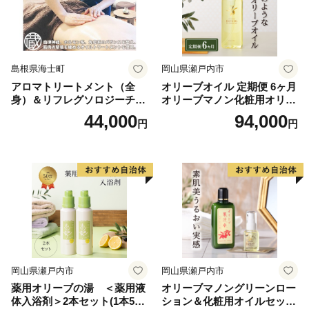
島根県海士町
岡山県瀬戸内市
アロマトリートメント（全
オリーブオイル 定期便 6ヶ月
身）＆リフレグソロジーチケ
オリーブマノン化粧用オリー
ット
ブオイル 200ml オリーブ オ
44,000
94,000
円
円
イル 美容 スキンケア 化粧用
油 オリーブ油 お楽しみ
岡山県瀬戸内市
岡山県瀬戸内市
薬用オリーブの湯 ＜薬用液
オリーブマノングリーンロー
体入浴剤＞2本セット(1本500
ション＆化粧用オイルセット