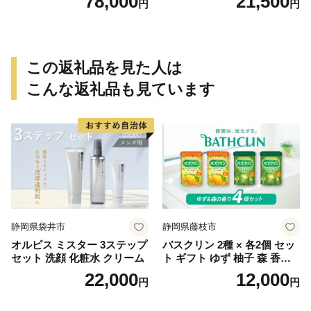
78,000
21,500
円
円
代田町
この返礼品を見た人は
こんな返礼品も見ています
静岡県袋井市
静岡県藤枝市
オルビス ミスター 3ステップ
バスクリン 2種 × 各2個 セッ
セット 洗顔 化粧水 クリーム
ト ギフト ゆず 柚子 森 香り
日用品 お風呂 バス用品 温活
22,000
12,000
円
円
アロマ 香り まとめ買い静岡
県 藤枝市 医薬部外品