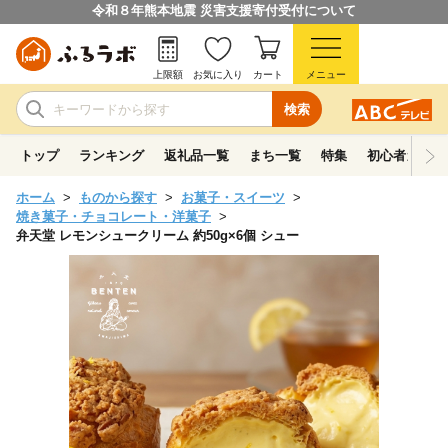
令和８年熊本地震 災害支援寄付受付について
上限額
お気に入り
カート
メニュー
検索
トップ
ランキング
返礼品一覧
まち一覧
特集
初心者ガイド
ホーム
ものから探す
お菓子・スイーツ
焼き菓子・チョコレート・洋菓子
弁天堂 レモンシュークリーム 約50g×6個 シュー