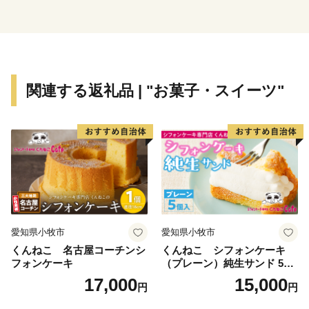
【淡路市夢と未来へのふるさと寄附金の活用報告につい
て】
令和６年度に淡路市夢と未来へのふるさと寄付金を活用
関連する返礼品 | "お菓子・スイーツ"
して実施した事業について、ご報告いたします。
詳細は下記をご確認ください。
https://www.city.awaji.lg.jp/uploaded/life/52844_175011_misc.pd
愛知県小牧市
愛知県小牧市
くんねこ 名古屋コーチンシ
くんねこ シフォンケーキ
フォンケーキ
（プレーン）純生サンド 5個
入
17,000
15,000
円
円