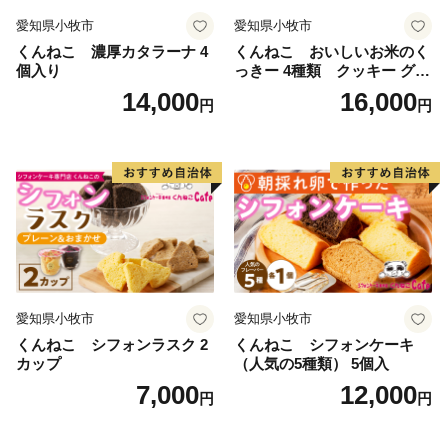
愛知県小牧市
愛知県小牧市
くんねこ 濃厚カタラーナ 4
くんねこ おいしいお米のく
個入り
っきー 4種類 クッキー グル
テンフリー
14,000
16,000
円
円
愛知県小牧市
愛知県小牧市
くんねこ シフォンラスク 2
くんねこ シフォンケーキ
カップ
（人気の5種類） 5個入
7,000
12,000
円
円