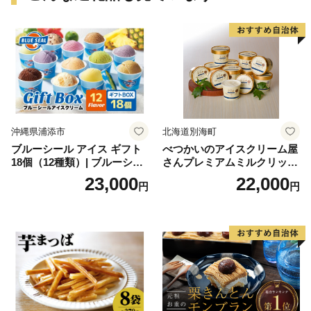
沖縄県浦添市
北海道別海町
ブルーシール アイス ギフト
べつかいのアイスクリーム屋
18個（12種類）| ブルーシー
さんプレミアムミルクリッチ
ルアイス ブルーシールアイ
12個（AP-01）（ 北海道アイ
23,000
22,000
円
円
スクリーム 着日指定可能 送
ス 北海道産アイス アイス ア
料無料 ジェラート 沖縄県 バ
イススイーツ アイスクリー
ースデー 贈り物 プレゼント
ム 北海道産アイスクリーム
誕生日 カップ 詰め合わせ バ
道産アイス 道産アイスクリ
ラエティ | バニラ チョコレー
ーム ギフト 詰合せ 詰め合わ
ト ストロベリー ピスタチオ
せ ふるさと納税 ）
バニラ＆クッキー ウベ 沖縄
紅イモ 塩ちんすこう 沖縄シ
ークヮーサー 沖縄黒糖 琉球
ロイヤルミルクティ 沖縄パ