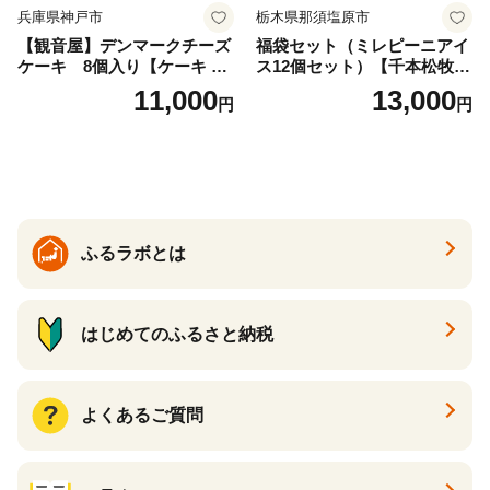
兵庫県神戸市
栃木県那須塩原市
【観音屋】デンマークチーズ
福袋セット（ミレピーニアイ
ケーキ 8個入り【ケーキ チ
ス12個セット）【千本松牧
ーズケーキ 人気スイーツ お
場】 ns025-014-12 【デザー
11,000
13,000
円
円
すすめスイーツ 神戸スイー
ト 詰め合わせ ギフト】
ツ 新感覚チーズケーキ おす
すめケーキ 兵庫県 神戸市 D0
910-17】
ふるラボとは
はじめてのふるさと納税
よくあるご質問