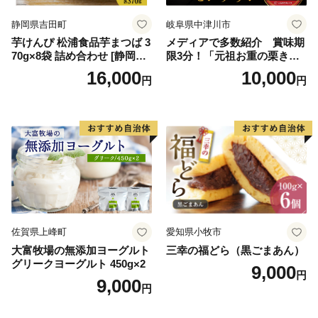
イン
静岡県吉田町
岐阜県中津川市
芋けんぴ 松浦食品芋まつば 3
メディアで多数紹介 賞味期
70g×8袋 詰め合わせ [静岡伊
限3分！「元祖お重の栗きん
勢丹(松浦食品) 静岡県 吉田町
とんモンブラン」 【未来の
16,000
10,000
円
円
22424274] 芋ケンピ セット
ご褒美】スイーツ 栗 モンブ
小袋 個包装 小分け
ラン くりきんとん デザート
ご褒美 お取り寄せ くり お菓
子 菓子 F4N-2298
佐賀県上峰町
愛知県小牧市
大富牧場の無添加ヨーグルト
三幸の福どら（黒ごまあん）
グリークヨーグルト 450g×2
9,000
円
9,000
円