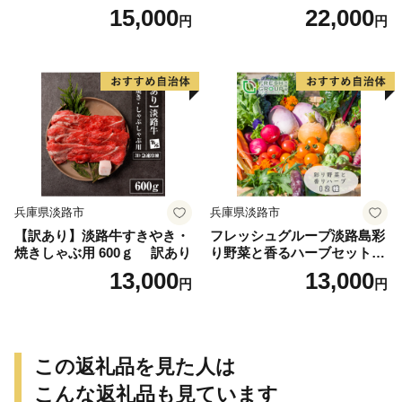
クレア・チョコレートムー
15,000
22,000
円
円
ス）
兵庫県淡路市
兵庫県淡路市
【訳あり】淡路牛すきやき・
フレッシュグループ淡路島彩
焼きしゃぶ用 600ｇ 訳あり
り野菜と香るハーブセット
野菜
13,000
13,000
円
円
この返礼品を見た人は
こんな返礼品も見ています