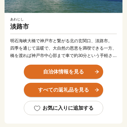
あわじし
淡路市
明石海峡大橋で神戸市と繋がる北の玄関口、淡路市。
四季を通じて温暖で、大自然の恩恵を満喫できる一方、
橋を渡れば神戸市中心部まで車で約30分という手軽さが
あります。
田舎と都会の両方の「好いとこ取り」をした未来の暮ら
自治体情報を見る
しがここにあります。
また、淡路島はかつて若狭や志摩と並び、朝廷にご馳走
すべての返礼品を見る
を献上した「御食国」と呼ばれており、四方を囲む海は
豊かな海産物を、温暖な気候は滋味あふれる農作物を育
てました。生産量日本一を誇る線香をはじめ、淡路ビー
お気に入りに追加する
フや淡路島玉ねぎ、カーネーションなどは「淡路ブラン
ド」としても人気があります。