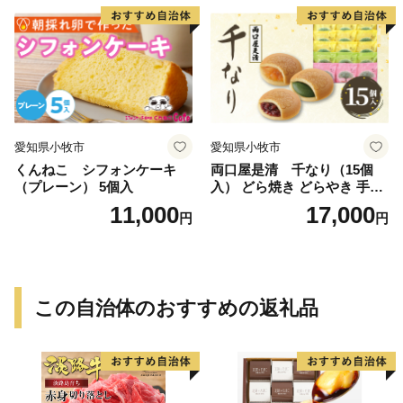
愛知県小牧市
愛知県小牧市
くんねこ シフォンケーキ
両口屋是清 千なり（15個
（プレーン） 5個入
入） どら焼き どらやき 手土
産 お土産 土産 丹波大納言小
11,000
17,000
円
円
豆 抹茶 林檎 りんご 慶事 お
祝い 法事 法要 詰め合わせ お
取り寄せ 瓢箪 豊臣秀吉 焼印
個包装 贈り物 老舗 お茶菓子
この自治体のおすすめの返礼品