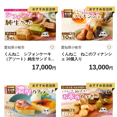
愛知県小牧市
愛知県小牧市
くんねこ シフォンケーキ
くんねこ ねこのフィナンシ
（アソート）純生サンド 5個
ェ 10個入り
入
17,000
13,000
円
円