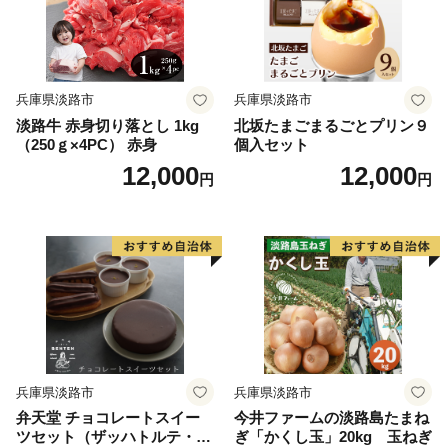
兵庫県淡路市
兵庫県淡路市
淡路牛 赤身切り落とし 1kg
北坂たまごまるごとプリン９
（250ｇ×4PC） 赤身
個入セット
12,000
12,000
円
円
兵庫県淡路市
兵庫県淡路市
弁天堂 チョコレートスイー
今井ファームの淡路島たまね
ツセット（ザッハトルテ・エ
ぎ「かくし玉」20kg 玉ねぎ