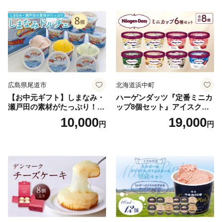
広島県尾道市
北海道浜中町
【お中元ギフト】しまなみ・
ハーゲンダッツ『定番ミニカ
瀬戸田の素材がたっぷり！ジ
ップ8個セット』アイスクリ
ェラート8個
ーム アイス スイーツ デザー
10,000
19,000
円
円
ト_H0016-104