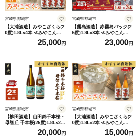
宮崎県都城市
宮崎県都城市
【大浦酒造】みやこざくら(2
【霧島酒造】赤霧島パック(2
0度)1.8L×4本 ≪みやこんじょ
5度)1.8L×3本 ≪みやこんじょ
特急便≫_AD-0771
特急便≫_23-07-K03P-1800-3
25,000
23,000
円
円
-Q
宮崎県都城市
宮崎県都城市
【柳田酒造】山田錦千本桜・
【大浦酒造】みやこざくら(2
母智丘 千本桜(25度)1.8L×2本
0度)1.8L×2本 ≪みやこんじょ
≪みやこんじょ特急便≫_AC
特急便≫_MJ-0771
20,000
15,000
円
円
-0751