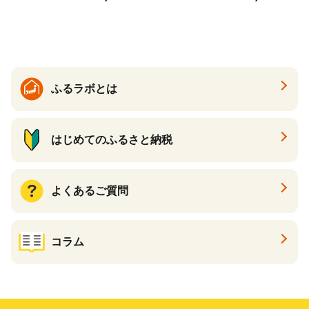
り キリン一番搾り びーる 1
ケース 24缶 24本 キリン一番
搾り KIRIN きりん 麒麟 キリ
ン一番搾り いちばんしぼり
キリン一番搾り 父の日 ちち
の日
ふるラボとは
はじめてのふるさと納税
よくあるご質問
コラム