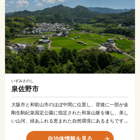
いずみさのし
泉佐野市
大阪市と和歌山市のほぼ中間に位置し、背後に一部が金
剛生駒紀泉国定公園に指定された和泉山脈を擁し、美し
い山河、緑あふれる恵まれた自然環境にあるまちです。
商・工・農・漁業がそれぞれバランスよく栄えてきまし
たが、関西国際空港の開港などに伴う人口の増加ととも
自治体情報を見る