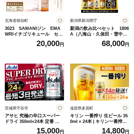
北海道様似町
新潟県新潟県庁
3023 SAMANIジン EMA
新潟の飲み比べセット 1806
WRIイチゴリキュール セッ
A（八海山・久保田・雪中
ト（箱入り）【大人の味 酒
梅・越乃寒梅・かたふね・千
20,000
68,000
円
円
お酒 洋酒 スピリッツ クラフ
代の光）
トジン 国産 sake SAKE gin
GIN liqueur LIQUEUR お酒
セット 詰め合わせ カクテル
ソーダ割り アルコール ロッ
ク ソーダ ジントニック 】
茨城県守谷市
滋賀県多賀町
アサヒ 究極の辛口スーパー
キリン 一番搾り 生ビール 35
ドライ 350ml×24本 定番 ビー
0ml × 24本 | キリン一番搾り
ル 缶ビール 酒 お酒 アルコー
キリンビール 一番搾り ビー
15,000
14,800
円
円
ル 辛口
ル 24缶 きりんいちばんしぼ