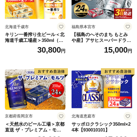
北海道千歳市
福島県本宮市
キリン一番搾り生ビール＜北
【福島のへそのまち もとみ
海道千歳工場産＞350ml（24
や産】アサヒスーパードライ
本） 2ケース
350ml×24本 合計8.4L 1ケー
30,800
15,000
円
円
ス アルコール度数5% 缶ビー
ル お酒 ビール アサヒ スーパ
ードライ super dry 24缶 辛
口 送料無料 カメイ 本宮市
【07214-0206】
京都府長岡京市
北海道恵庭市
＜天然水のビール工場＞京都
サッポロクラシック350ml×2
直送 ザ・プレミアム・モル
4本【930010101】
ツ 350ml×24本 プレモル [149