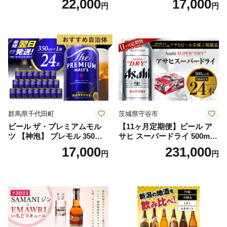
22,000
17,000
円
円
5]
群馬県千代田町
茨城県守谷市
ビール ザ・プレミアムモル
【11ヶ月定期便】ビール ア
ツ 【神泡】 プレモル 350ml
サヒ スーパードライ 500ml 2
× 24本 サントリー〈天然水の
4本 1ケース×11ヶ月 | アサヒ
17,000
231,000
円
円
ビール工場〉群馬※沖縄・離
ビール 究極の辛口 酒 お酒 ア
島地域へのお届け不可
ルコール 生ビール Asahi ア
サヒビール スーパードライ s
uper dry 11回 缶ビール 缶 ギ
フト 内祝い 茨城県守谷市 送
料無料