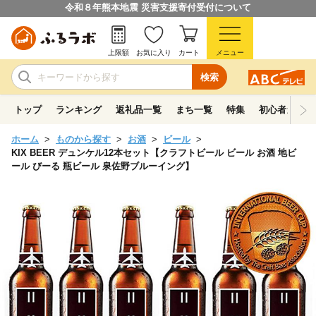
令和８年熊本地震 災害支援寄付受付について
上限額
お気に入り
カート
メニュー
検索
トップ
ランキング
返礼品一覧
まち一覧
特集
初心者ガイド
ホーム
ものから探す
お酒
ビール
KIX BEER デュンケル12本セット【クラフトビール ビール お酒 地ビ
ール びーる 瓶ビール 泉佐野ブルーイング】