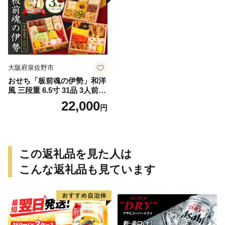
セレクト カタログギフト】
大阪府泉佐野市
おせち「板前魂の伊勢」和洋
風 三段重 6.5寸 31品 3人前
【1位獲得 おせち料理 板前魂
22,000
円
贅沢おせち お節 惣菜 冷凍 先
行予約 年内発送 おせち料理2
027】
この返礼品を見た人は
こんな返礼品も見ています