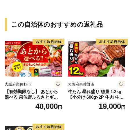
この自治体のおすすめの返礼品
大阪府泉佐野市
大阪府泉佐野市
【有効期限なし】 あとから
牛たん 暴れ盛り 総量 1.2kg
選べる 泉佐野ふるさとギフ
【小分け 600g×2P 牛肉 牛タ
ト（寄附40,000円コース）
ン 牛たん 厚切り牛タン 焼肉
40,000
19,000
円
円
【4000品以上掲載 高評価 カ
BBQ キャンプ 焼くだけ 簡単
タログ 肉 牛たん ビール かに
調理 訳あり サイズ不揃い】
サーモン 野菜 定期便 おせち
タオル ティッシュ あとから