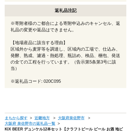
返礼品注記
※寄附者様のご都合による寄附申込みのキャンセル、返
礼品の変更や返品はできません。
【地場産品に該当する理由】
区域外から麦芽等を調達し、区域内の工場で、仕込み、
発酵、熟成、濾過・熱処理、瓶詰め、検品、梱包、発送
の全ての工程を行っています。（告示第5条第3号に該
当）
※返礼品コード: 020C095
まちから探す
近畿地方
大阪府泉佐野市
大阪府 泉佐野市の返礼品一覧
KIX BEER デュンケル12本セット【クラフトビール ビール お酒 地ビ