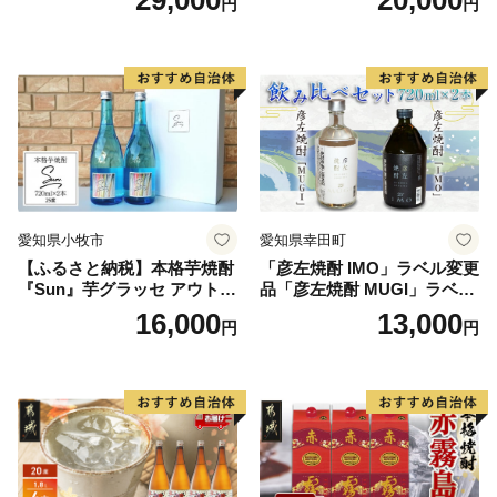
円
円
愛知県小牧市
愛知県幸田町
【ふるさと納税】本格芋焼酎
「彦左焼酎 IMO」ラベル変更
『Sun』芋グラッセ アウトド
品「彦左焼酎 MUGI」ラベル
ア ソロキャンプ ベランピン
変更品 飲み比べ セット 合計
16,000
13,000
円
円
グ 巣ごもり 就労支援
2本 720ml×各1本 25度 焼酎
お酒 麦焼酎 芋焼酎