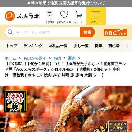
令和８年熊本地震 災害支援寄付受付について
上限額
お気に入り
カート
メニュー
検索
トップ
ランキング
返礼品一覧
まち一覧
特集
初心者ガイド
ホーム
ものから探す
お肉
豚肉
【2026年1月下旬から出荷】コリコリ食感がたまらない！北海道ブラン
ド豚「かみふらのポーク」シロホルモン （味噌味）2個セット 小分
け・個包装 ( ホルモン 焼肉 みそ 味噌 豚 豚肉 大腸 シロ )