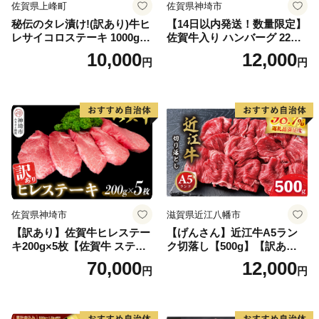
佐賀県上峰町
佐賀県神埼市
秘伝のタレ漬け!(訳あり)牛ヒ
【14日以内発送！数量限定】
レサイコロステーキ 1000g
佐賀牛入り ハンバーグ 22個
【B-1098-AS】
2.6kg(120g×22個)【佐賀牛
10,000
12,000
円
円
黒毛和牛 ブランド牛 九州 ハ
ンバーグ 牛肉 豚肉 国産 お弁
当 おかず 惣菜 おすすめ 人
気】(H083106)
佐賀県神埼市
滋賀県近江八幡市
【訳あり】佐賀牛ヒレステー
【げんさん】近江牛A5ラン
キ200g×5枚【佐賀牛 ステー
ク切落し【500g】【訳あり】
キ ブランド肉 ヒレ肉 フィレ
【DG12W】
70,000
12,000
円
円
肉 ジューシー ヘルシー】(H0
65175)