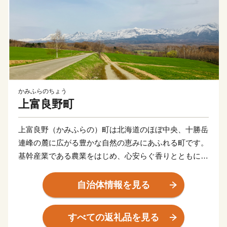
かみふらのちょう
上富良野町
上富良野（かみふらの）町は北海道のほぼ中央、十勝岳
連峰の麓に広がる豊かな自然の恵みにあふれる町です。
基幹産業である農業をはじめ、心安らぐ香りとともに初
夏を彩るラベンダー畑、きれいな水と空気でのびのび育
む養豚業、雲を見下ろす十勝岳温泉郷、トレイルランや
自治体情報を見る
ヒルクライム（自転車レース）・バックカントリスキー
などのネイチャースポーツ・・・十勝岳や富良野盆地の
すべての返礼品を見る
雄大な自然が織りなす四季折々の魅力はまさに北海道の