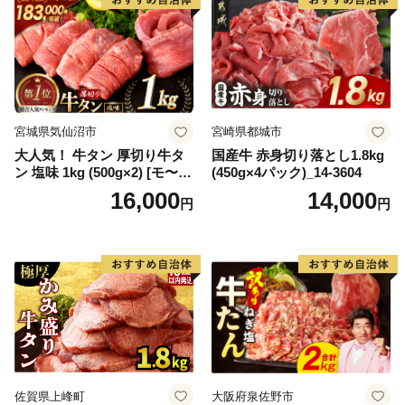
宮城県気仙沼市
宮崎県都城市
大人気！ 牛タン 厚切り牛タ
国産牛 赤身切り落とし1.8kg
ン 塩味 1kg (500g×2) [モ〜ラ
(450g×4パック)_14-3604
ンド 宮城県 気仙沼市 205646
16,000
14,000
円
円
60] 肉 牛肉 精肉 牛たん 牛タ
ン塩 牛たん塩 冷凍 焼肉 BB
Q アウトドア バーベキュー
厚切り タン
佐賀県上峰町
大阪府泉佐野市