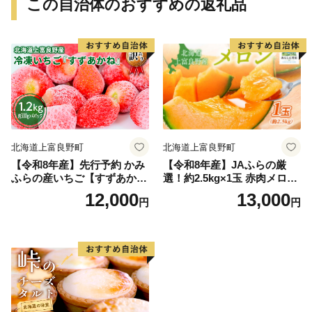
この自治体のおすすめの返礼品
北海道上富良野町
北海道上富良野町
【令和8年産】先行予約 かみ
【令和8年産】JAふらの厳
ふらの産いちご【すずあか
選！約2.5kg×1玉 赤肉メロン
ね】A品 300g×4セット 果物
メロン めろん 富良野メロン
12,000
13,000
円
円
類 苺 イチゴ
果物 くだもの フルーツ 富良
野 デザート 北海道 国産 上富
良野産 北海道産 食後 来客 北
海道メロン