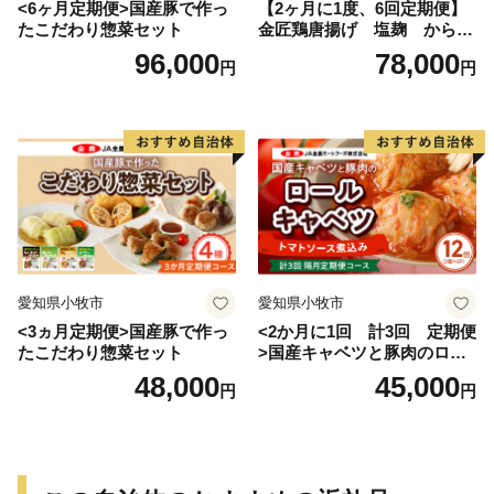
<6ヶ月定期便>国産豚で作っ
【2ヶ月に1度、6回定期便】
たこだわり惣菜セット
金匠鶏唐揚げ 塩麹 からあ
げ
96,000
78,000
円
円
愛知県小牧市
愛知県小牧市
<3ヵ月定期便>国産豚で作っ
<2か月に1回 計3回 定期便
たこだわり惣菜セット
>国産キャベツと豚肉のロー
ルキャベツ（6P入り）
48,000
45,000
円
円