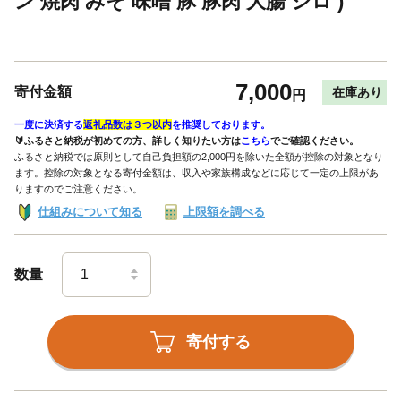
ン 焼肉 みそ 味噌 豚 豚肉 大腸 シロ )
7,000
寄付金額
在庫あり
円
一度に決済する
返礼品数は３つ以内
を推奨しております。
🔰ふるさと納税が初めての方、詳しく知りたい方は
こちら
でご確認ください。
ふるさと納税では原則として自己負担額の2,000円を除いた全額が控除の対象となり
ます。控除の対象となる寄付金額は、収入や家族構成などに応じて一定の上限があ
りますのでご注意ください。
仕組みについて知る
上限額を調べる
数量
寄付する