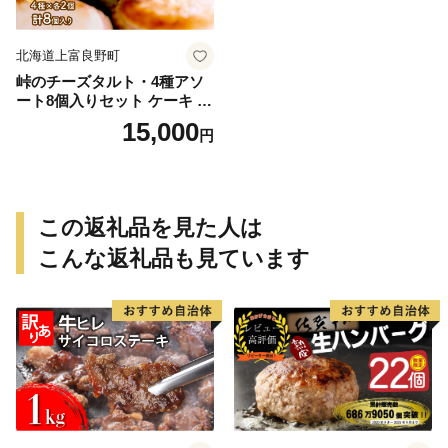
北海道上富良野町
峠のチーズタルト・4種アソ
ート8個入りセット ケーキ チ
ョコレート チーズケーキ お
15,000
円
菓子 詰合せ
この返礼品を見た人は
こんな返礼品も見ています