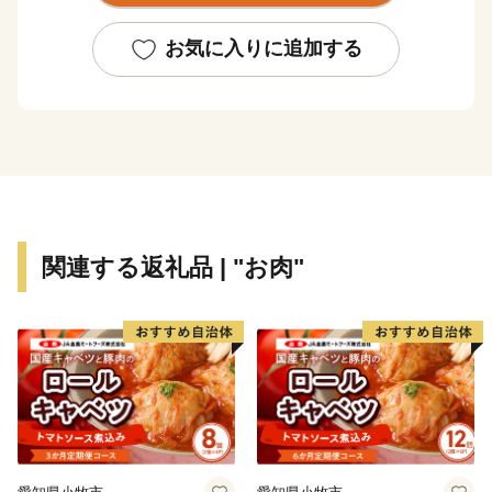
イイトコどり！
町産の大麦とホップをぜいたくに使用し、毎年ブリュワ
お気に入りに追加する
ーがこだわりぬいて醸造する季節・産地”超”限定品「ま
るごとかみふらのプレミアムビール」をご用意して、皆
様のご来町を心よりお待ちしています。
★ABCテレビのニュース情報番組「news おかえり」
で、峠のチーズタルト が紹介されました！
👉チーズタ
ルト
関連する返礼品 | "お肉"
★ほかにも魅力的な返礼品がたくさん‼
👉北海道 上富良野 コラボ 返礼品 上富良野町発祥！伝
説のホップ「ソラチエース」使用【SORACHI 1984】
350ml×12缶×【農林水産大臣賞受賞】ふらの和牛 サー
ロインステーキ 400g (約200g×2枚)
👉メロン ふらの 赤肉メロン LLサイズ 約2kg 2玉 糖度限
界突破 セット