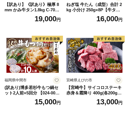
【訳あり】《訳あり》極厚 8
ねぎ塩 牛たん（成型）合計 2
mm かみ牛タン1.8kg C-709-
kg 小分け 250g×8P【牛タン
AS
牛肉 焼肉用 薄切り 訳あり サ
19,000
16,000
円
円
イズ不揃い】
福岡県中間市
宮崎県えびの市
(訳あり)博多若杉牛もつ鍋セ
【宮崎牛】サイコロステーキ
ット2人前×5回分 【024-002
赤身＆霜降り 400g(各200g×
7】
１P 計2P) 真空パック 冷凍
15,000
13,000
円
円