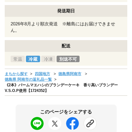
発送期日
2026年8月より順次発送 ※離島にはお届けできませ
ん。
配送
常温
冷蔵
冷凍
別送不可
まちから探す
四国地方
徳島県阿南市
徳島県 阿南市の返礼品一覧
《2本》バームマエハシのブランデーケーキ 香り高いブランデー
V.S.O.P使用【1724352】
このページをシェアする