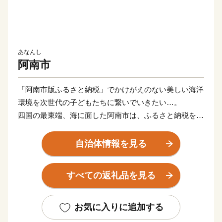
あなんし
阿南市
「阿南市版ふるさと納税」でかけがえのない美しい海洋
環境を次世代の子どもたちに繋いでいきたい…。
四国の最東端、海に面した阿南市は、ふるさと納税を通
して世界規模で深刻な問題となっている海岸・海洋汚染
に対して真摯に向き合い、アクションをおこし、普及し
自治体情報を見る
ていくことによって、持続可能な社会づくりを実現して
いく「阿南市オリジナル」の制度運用を行っています。
すべての返礼品を見る
返礼品を提供するのは「EARTH SHIP PARTNER
ANAN」（ESPA）に登録している事業者です。阿南市
では、このESPA事業者とともに新たなムーブメントを
お気に入りに追加する
起こしていきます！