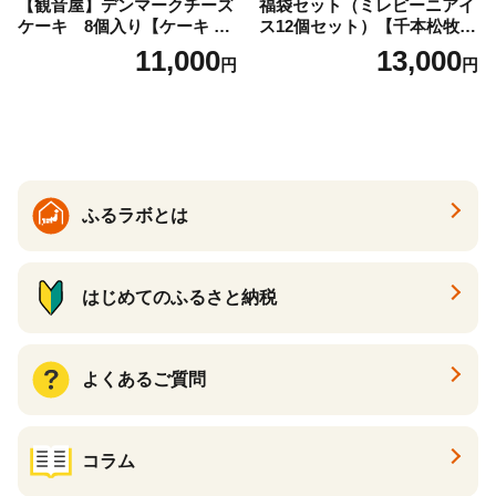
【観音屋】デンマークチーズ
福袋セット（ミレピーニアイ
ケーキ 8個入り【ケーキ チ
ス12個セット）【千本松牧
ーズケーキ 人気スイーツ お
場】 ns025-014-12 【デザー
11,000
13,000
円
円
すすめスイーツ 神戸スイー
ト 詰め合わせ ギフト】
ツ 新感覚チーズケーキ おす
すめケーキ 兵庫県 神戸市 D0
910-17】
ふるラボとは
はじめてのふるさと納税
よくあるご質問
コラム