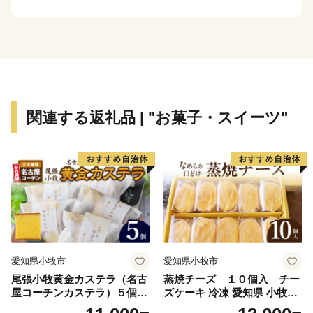
※「EARTH SHIP PARTNER ANAN」登録事業者とは…
阿南市が認定する、環境保全・美化・啓発活動や環境配
慮商品やサービスの提供に対して積極的に取り組む事業
者です。
関連する返礼品 | "お菓子・スイーツ"
愛知県小牧市
愛知県小牧市
尾張小牧黄金カステラ（名古
蒸焼チーズ １０個入 チー
屋コーチンカステラ）５個入
ズケーキ 冷凍 愛知県 小牧市
名古屋コーチン カステラ ザ
アンプチベアやぐま