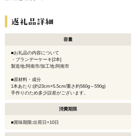
容量
■お礼品の内容について
・ブランデーケーキ[2本]
製造地:阿南市/加工地:阿南市
■原材料・成分
1本あたり:(約23cm×5.5cm/重さ約560g～590g)
手作りのため多少誤差がございます。
消費期限
■賞味期限:出荷日+10日