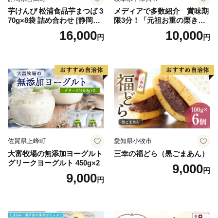
芋けんぴ 松浦食品芋まつば 3
メディアで多数紹介 賞味期
70g×8袋 詰め合わせ [静岡伊
限3分！「元祖お重の栗きん
勢丹(松浦食品) 静岡県 吉田町
とんモンブラン」 【未来の
16,000
10,000
円
円
22424274] 芋ケンピ セット
ご褒美】スイーツ 栗 モンブ
小袋 個包装 小分け
ラン くりきんとん デザート
ご褒美 お取り寄せ くり お菓
子 菓子 F4N-2298
佐賀県上峰町
愛知県小牧市
大富牧場の無添加ヨーグルト
三幸の福どら（黒ごまあん）
グリークヨーグルト 450g×2
9,000
円
9,000
円