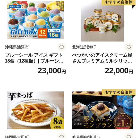
沖縄県浦添市
北海道別海町
ブルーシール アイス ギフト
べつかいのアイスクリーム屋
18個（12種類）| ブルーシー
さんプレミアムミルクリッチ
ルアイス ブルーシールアイ
12個（AP-01）（ 北海道アイ
23,000
22,000
円
円
スクリーム 着日指定可能 送
ス 北海道産アイス アイス ア
料無料 ジェラート 沖縄県 バ
イススイーツ アイスクリー
ースデー 贈り物 プレゼント
ム 北海道産アイスクリーム
誕生日 カップ 詰め合わせ バ
道産アイス 道産アイスクリ
ラエティ | バニラ チョコレー
ーム ギフト 詰合せ 詰め合わ
ト ストロベリー ピスタチオ
せ ふるさと納税 ）
バニラ＆クッキー ウベ 沖縄
紅イモ 塩ちんすこう 沖縄シ
ークヮーサー 沖縄黒糖 琉球
ロイヤルミルクティ 沖縄パ
イン
静岡県吉田町
岐阜県中津川市