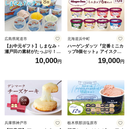
広島県尾道市
北海道浜中町
【お中元ギフト】しまなみ・
ハーゲンダッツ『定番ミニカ
瀬戸田の素材がたっぷり！ジ
ップ8個セット』アイスクリ
ェラート8個
ーム アイス スイーツ デザー
10,000
19,000
円
円
ト_H0016-104
兵庫県神戸市
栃木県那須塩原市