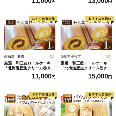
11,000
13,000
円
円
ラメ 常温 愛知県 小牧市 アン
プチベアやぐま
愛知県小牧市
愛知県小牧市
厳選 和三盆ロールケーキ
厳選 和三盆ロールケーキ
「北海道産生クリーム巻き」
「北海道産生クリーム巻き」
または「北海道産粒あん巻
または「北海道産粒あん巻
11,000
15,000
円
円
き」（サイズ：ハーフ） 和
き」（サイズ：レギュラー）
三盆 北海道産生クリーム 北
和三盆 北海道産生クリー
海道産粒あん 17cm 冷凍 愛
ム 北海道産粒あん 34cm 冷
知県 小牧市 アンプチベアや
凍 愛知県 小牧市 アンプチベ
ぐま
アやぐま