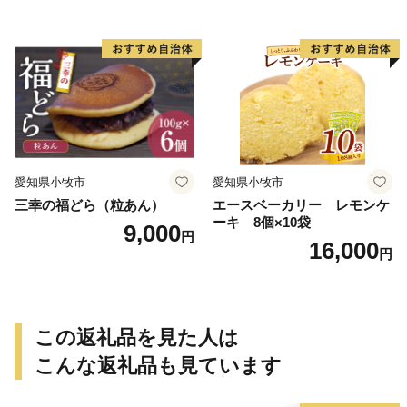
小牧市 送料無料 誕生日 クリ
スマス お祝い キャラクター
デコレーションケーキ ホー
ルケーキ 人形 かわいい こど
も
愛知県小牧市
愛知県小牧市
三幸の福どら（粒あん）
エースベーカリー レモンケ
ーキ 8個×10袋
9,000
円
16,000
円
この返礼品を見た人は
こんな返礼品も見ています