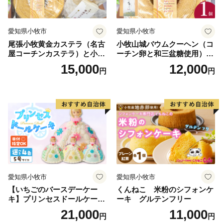
愛知県小牧市
愛知県小牧市
尾張小牧黄金カステラ（名古
小牧山城バウムクーヘン（コ
屋コーチンカステラ）と小牧
ーチン卵と和三盆糖使用）
山城バウムクーヘン（コーチ
名古屋コーチン バームクー
15,000
12,000
円
円
ン卵と和三盆糖使用）のセッ
ヘン 和三盆 小牧銘菓 バウム
ト 名古屋コーチン カステ
クーヘン 常温 愛知県 小牧市
ラ ザラメ バームクーヘン 和
アンプチベアやぐま
三盆 小牧銘菓 バウムクーヘ
ン 常温 愛知県 小牧市 アンプ
チベアやぐま
愛知県小牧市
愛知県小牧市
【いちごのバースデーケー
くんねこ 米粉のシフォンケ
キ】プリンセスドールケーキ
ーキ グルテンフリー
日時指定可 スイーツ デザー
21,000
11,000
円
円
ト 洋菓子 お取り寄せ 愛知県