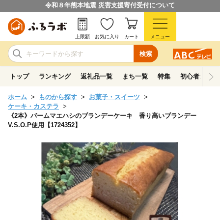
令和８年熊本地震 災害支援寄付受付について
上限額
お気に入り
カート
メニュー
検索
トップ
ランキング
返礼品一覧
まち一覧
特集
初心者ガイド
ホーム
ものから探す
お菓子・スイーツ
ケーキ・カステラ
《2本》バームマエハシのブランデーケーキ 香り高いブランデー
V.S.O.P使用【1724352】