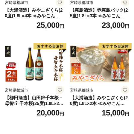
宮崎県都城市
宮崎県都城市
【大浦酒造】みやこざくら(2
【霧島酒造】赤霧島パック(2
0度)1.8L×4本 ≪みやこんじょ
5度)1.8L×3本 ≪みやこんじょ
特急便≫_AD-0771
特急便≫_23-07-K03P-1800-3
25,000
23,000
円
円
-Q
宮崎県都城市
宮崎県都城市
【柳田酒造】山田錦千本桜・
【大浦酒造】みやこざくら(2
母智丘 千本桜(25度)1.8L×2本
0度)1.8L×2本 ≪みやこんじょ
≪みやこんじょ特急便≫_AC
特急便≫_MJ-0771
20,000
15,000
円
円
-0751