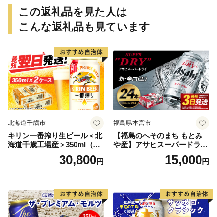
この返礼品を見た人は
こんな返礼品も見ています
北海道千歳市
福島県本宮市
キリン一番搾り生ビール＜北
【福島のへそのまち もとみ
海道千歳工場産＞350ml（24
や産】アサヒスーパードライ
本） 2ケース
350ml×24本 合計8.4L 1ケー
30,800
15,000
円
円
ス アルコール度数5% 缶ビー
ル お酒 ビール アサヒ スーパ
ードライ super dry 24缶 辛
口 送料無料 カメイ 本宮市
【07214-0206】