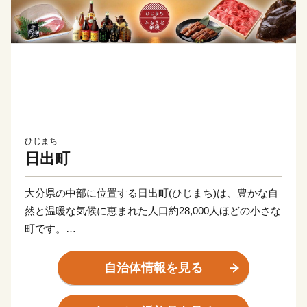
ひじまち
日出町
大分県の中部に位置する日出町(ひじまち)は、豊かな自
然と温暖な気候に恵まれた人口約28,000人ほどの小さな
町です。
町内には湧水が多く、町のいたる所にある水くみ場で
は、連日多くの人々が容器を手に賑わっています（町で
自治体情報を見る
は上水道の大部分が良質な地下水で賄われています）。
湧水は地上に限らず、海底からも湧き出しており、真清