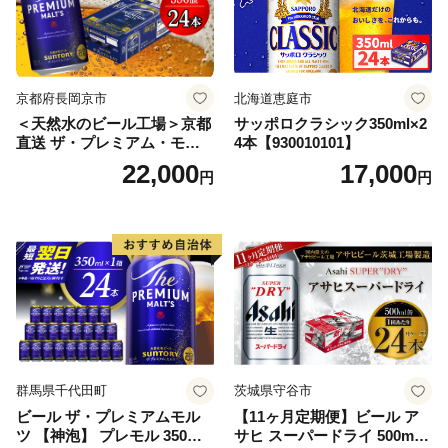
京都府長岡京市
北海道恵庭市
＜天然水のビール工場＞京都
サッポロクラシック350ml×2
直送 ザ・プレミアム・モル
4本【930010101】
ツ 350ml×24本 プレモル [149
22,000
17,000
円
円
5]
群馬県千代田町
茨城県守谷市
ビール ザ・プレミアムモル
【11ヶ月定期便】ビール ア
ツ 【神泡】 プレモル 350ml
サヒ スーパードライ 500ml 2