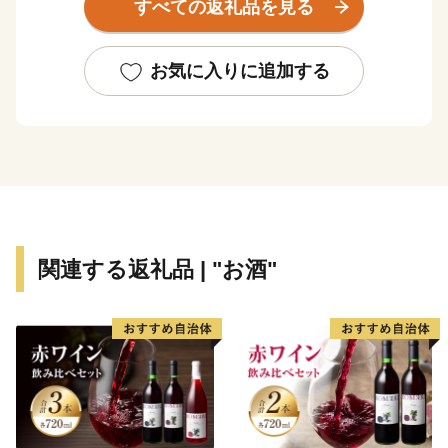
すべての返礼品を見る
水と海水が混ざる海域では、町の特産品である高級魚
「城下かれい」が育まれています。
このように、素晴らしい環境に恵まれた日出町では、大
お気に入りに追加する
分むぎ焼酎「二階堂」をはじめ、豊後牛やブランド豚
肉、城下かれいに代表される豊富な海産物など、町の魅
力がつまったお礼の品をご用意しています。
【ご寄附にあたっての注意事項】
・お礼品は、送付者名に、お礼品受発注業務委託事業者
である「株式会社さとふる」と表記して送付いたしま
関連する返礼品 | "お酒"
す。
（送付者名の変更は承っておりません）
・寄附者住所とお礼品送付先住所が異なる場合、送付先
でお品を受け取る方に対し、お礼品が届くことを必ず事
前にご連絡ください。
（「寄附した覚えがないのにお礼品が送られてきた」と
のお問い合わせがしばしば寄せられております）