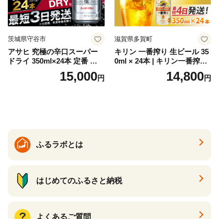
茨城県守谷市
滋賀県多賀町
アサヒ 究極の辛口スーパー
キリン 一番搾り 生ビール 35
ドライ 350ml×24本 定番 ビー
0ml × 24本 | キリン一番搾り
ル 缶ビール 酒 お酒 アルコー
キリンビール 一番搾り ビー
15,000
14,800
円
円
ル 辛口
ル 24缶 きりんいちばんしぼ
り キリン一番搾り びーる 1
ケース 24缶 24本 キリン一番
搾り KIRIN きりん 麒麟 キリ
ン一番搾り いちばんしぼり
キリン一番搾り 父の日 ちち
の日
ふるラボとは
はじめてのふるさと納税
よくあるご質問