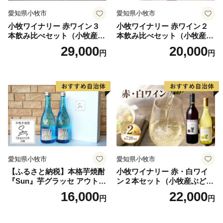
・お礼品によっては、発送までにお時間を頂戴するもの
愛知県小牧市
愛知県小牧市
がございます。
小牧ワイナリー 赤ワイン３
小牧ワイナリー 赤ワイン２
・日出町にお住まいの方からのご寄附に対しては、お礼
本飲み比べセット（小牧産ぶ
本飲み比べセット（小牧産ぶ
品の送付をいたしておりません。
どう100％使用）
どう100％使用）
29,000
20,000
円
円
【ワンストップ特例申請書送付先】
〒541-8790
大阪府大阪市中央区南本町１の６の２０
コーユービジネス内 44341
大分県日出町 ふるさと納税 ワンストップ特例申請書
類受付係
愛知県小牧市
愛知県小牧市
HELLO KITTY ©1976, 2020 SANRIO
【ふるさと納税】本格芋焼酎
小牧ワイナリー 赤・白ワイ
CO.,LTD.APPROVAL NO.L611294
『Sun』芋グラッセ アウトド
ン２本セット（小牧産ぶどう
ア ソロキャンプ ベランピン
100％使用）
16,000
22,000
円
円
グ 巣ごもり 就労支援