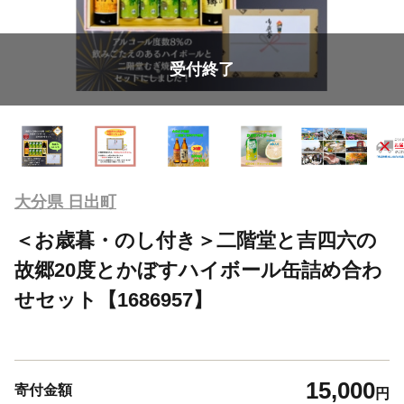
受付終了
大分県 日出町
＜お歳暮・のし付き＞二階堂と吉四六の
故郷20度とかぼすハイボール缶詰め合わ
せセット【1686957】
15,000
寄付金額
円