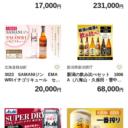
× 24本 サントリー〈天然水の
4本 1ケース×11ヶ月 | アサヒ
17,000
231,000
円
円
ビール工場〉群馬※沖縄・離
ビール 究極の辛口 酒 お酒 ア
島地域へのお届け不可
ルコール 生ビール Asahi ア
サヒビール スーパードライ s
uper dry 11回 缶ビール 缶 ギ
フト 内祝い 茨城県守谷市 送
料無料
北海道様似町
新潟県新潟県庁
3023 SAMANIジン EMA
新潟の飲み比べセット 1806
WRIイチゴリキュール セッ
A（八海山・久保田・雪中
ト（箱入り）【大人の味 酒
梅・越乃寒梅・かたふね・千
20,000
68,000
円
円
お酒 洋酒 スピリッツ クラフ
代の光）
トジン 国産 sake SAKE gin
GIN liqueur LIQUEUR お酒
セット 詰め合わせ カクテル
ソーダ割り アルコール ロッ
ク ソーダ ジントニック 】