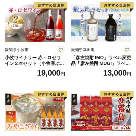
愛知県小牧市
愛知県幸田町
小牧ワイナリー 赤・ロゼワ
「彦左焼酎 IMO」ラベル変更
イン２本セット（小牧産ぶど
品「彦左焼酎 MUGI」ラベル
う100％使用）
変更品 飲み比べ セット 合計
19,000
13,000
円
円
2本 720ml×各1本 25度 焼酎
お酒 麦焼酎 芋焼酎