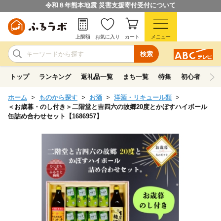
令和８年熊本地震 災害支援寄付受付について
上限額
お気に入り
カート
メニュー
検索
トップ
ランキング
返礼品一覧
まち一覧
特集
初心者ガイド
ホーム
ものから探す
お酒
洋酒・リキュール類
＜お歳暮・のし付き＞二階堂と吉四六の故郷20度とかぼすハイボール
缶詰め合わせセット【1686957】