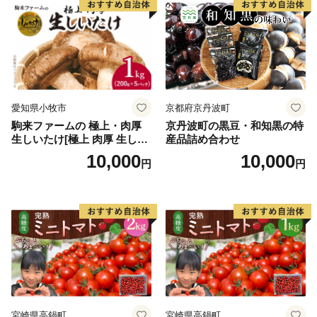
愛知県小牧市
京都府京丹波町
駒来ファームの 極上・肉厚
京丹波町の黒豆・和知黒の特
生しいたけ[極上 肉厚 生しい
産品詰め合わせ
たけ 生シイタケ 生椎茸 安心
10,000
10,000
円
円
安全 国産 採れたて 新鮮 きの
こ 野菜]
宮崎県高鍋町
宮崎県高鍋町