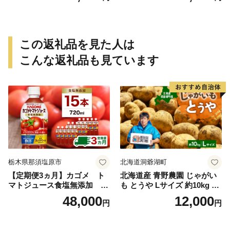
福袋
この返礼品を見た人は
こんな返礼品も見ています
栃木県那須塩原市
北海道洞爺湖町
【定期便3ヵ月】カゴメ ト
北海道産 青野農園 じゃがい
マトジュース食塩無添加 72
も とうや Lサイズ 約10kg 20
0ml PET×15本 1ケース 毎月
26年10月初旬～12月下旬頃お
48,000
12,000
円
円
届く 3ヵ月 3回コース ns001-
届け 先行予約 北海道 ジャガ
005 【 KAGOME 野菜ジュー
イモ トウヤ 馬鈴薯 ポテト 芋
ス 】
いも イモ 黄色 旬 野菜 農作