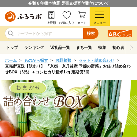
令和８年熊本地震 災害支援寄付受付について
上限額
お気に入り
カート
メニュー
検索
トップ
ランキング
返礼品一覧
まち一覧
特集
初心者ガイド
ホーム
ものから探す
お野菜類
セット・詰め合わせ
直売所直送【訳あり】 「京都・京丹後産 季節の野菜」お任せ詰め合わ
せBOX（3品）＋コシヒカリ精米1kg 定期便3回