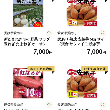
愛媛県愛南町
愛媛県愛南町
新たまねぎ 3kg 野菜 サラダ
訳あり 熟成 安納芋 5kg サイ
玉ねぎ たまねぎ オニオン シ
ズ混合 サツマイモ 焼き芋 干
ルクオニオン スープ 煮物 カ
し芋 丸干し 冷凍焼き芋 冷や
7,000
7,000
円
円
レー 甘い 美味しい サイズ M
し焼き芋 やきいも 蜜芋 ほし
L 国産 常温 送料無料 愛南町
いも スイートポテト フライ
青果市場 愛媛県 発送:11月上
ドポテト いも天 サイズミッ
旬～
クス 甘い ねっとり しっとり
ほくほく 生芋 新芋 芋 いも
甘藷 あんのういも スイーツ
おかず さつまいも 国産 人気
糖度 産地直送 農家直送 数量
限定 7000円 愛媛県 愛南町 ミ
ッチーのおみかん畑
愛媛県愛南町
愛媛県愛南町