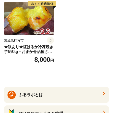
物 産地直送 お取り寄せ 国産
茨城県行方市
★訳あり★紅はるか冷凍焼き
芋約3kg＋おまかせ品種さつ
まいも 合計約3.2kg｜さつ
8,000
円
まいも サツマイモ さつま芋
焼き芋 やきいも 冷凍 冷凍焼
き芋 訳あり 訳アリ 紅はるか
茨城県 行方市(EY-25)
ふるラボとは