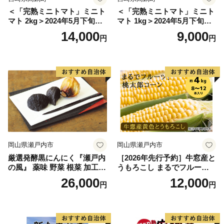
＜「完熟ミニトマト」ミニト
＜「完熟ミニトマト」ミニト
マト 2kg＞2024年5月下旬迄
マト 1kg＞2024年5月下旬迄
に順次出荷 野菜ソムリエサ
に順次出荷 野菜ソムリエサ
14,000
9,000
円
円
ミット アルル・リリカ共に
ミット アルル・リリカ共に
銀賞受賞！！(2023年11月開
銀賞受賞！！(2023年11月開
催)1回食べてみらんね？宮崎
催)1回食べてみらんね？宮崎
県 高鍋町産 産地直送 有機肥
県 高鍋町産 産地直送 有機肥
料使用 高糖度 西森農園
料使用 高糖度 西森農園
岡山県瀬戸内市
岡山県瀬戸内市
厳選発酵黒にんにく『瀬戸内
［2026年先行予約］牛窓産と
の風』 薬味 野菜 根菜 加工食
うもろこし まるでフルー
品
ツ！最高糖度25度超え 生で
26,000
12,000
円
円
甘い、茹でて美味い！ 黄色
とうもろこし 「桃太郎コー
ン」約4kg（8〜12本入り）
野菜