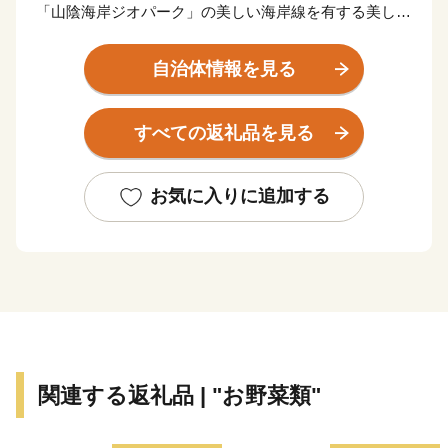
「山陰海岸ジオパーク」の美しい海岸線を有する美しい
まちです。また、伝統的な絹織物である「丹後ちりめ
ん」発祥の地でもあり、絹織物の生産量は日本一を誇り
自治体情報を見る
ます。
すべての返礼品を見る
★ABCテレビのニュース情報番組「news おかえり」
で、◆株式会社 橘商店の京丹後の地元魚屋が作ったお
任せ干物セット が紹介されました！
お気に入りに追加する
👉お任せ干物セット
★ほかにも魅力的な返礼品がたくさん‼
👉丹後ちりめんの「絹100％ゴシゴシタオル」と丹後の
海のお塩「タンゴブルーソルト」
👉有機JAS認証米「おおきに大地米」
関連する返礼品 | "お野菜類"