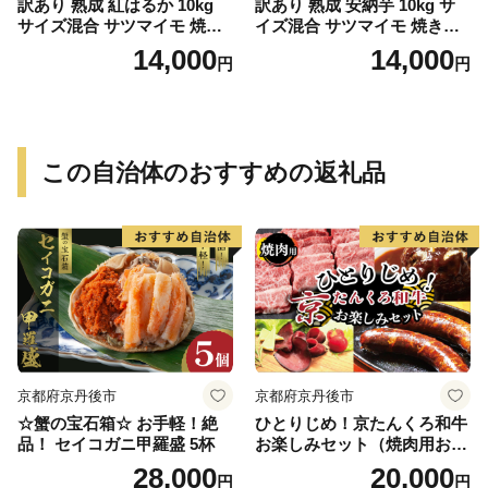
訳あり 熟成 紅はるか 10kg
訳あり 熟成 安納芋 10kg サ
サイズ混合 サツマイモ 焼き
イズ混合 サツマイモ 焼き芋
芋 干し芋 丸干し 冷凍焼き芋
干し芋 丸干し 冷凍焼き芋 冷
14,000
14,000
円
円
冷やし焼き芋 やきいも 蜜芋
やし焼き芋 やきいも 蜜芋 ほ
ほしいも スイートポテト フ
しいも スイートポテト フラ
ライドポテト いも天 サイズ
イドポテト いも天 サイズミ
ミックス 甘い ねっとり しっ
ックス 甘い ねっとり しっと
とり ほくほく 生芋 新芋 芋
り ほくほく 生芋 新芋 芋 い
この自治体のおすすめの返礼品
いも 甘藷 べにはるか スイー
も 甘藷 あんのういも スイー
ツ おかず さつまいも 国産 人
ツ おかず さつまいも 国産 人
気 糖度 産地直送 農家直送 数
気 糖度 産地直送 農家直送 数
量限定 14000円 愛媛県 愛南
量限定 14000円 愛媛県 愛南
町 ミッチーのおみかん畑
町 ミッチーのおみかん畑
京都府京丹後市
京都府京丹後市
☆蟹の宝石箱☆ お手軽！絶
ひとりじめ！京たんくろ和牛
品！ セイコガニ甲羅盛 5杯
お楽しみセット（焼肉用お
肉、ハンバーグ、生ハム、ソ
28,000
20,000
円
円
ーセージ）食べ比べ お試し