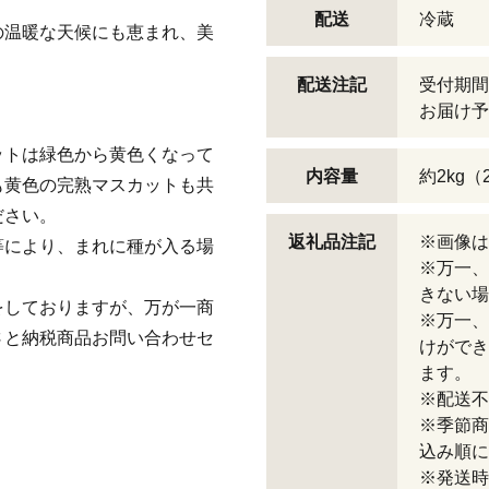
。
配送
冷蔵
の温暖な天候にも恵まれ、美
配送注記
受付期間
お届け予
ットは緑色から黄色くなって
内容量
約2kg
も黄色の完熟マスカットも共
ださい。
返礼品注記
※画像は
等により、まれに種が入る場
※万一、
きない場
をしておりますが、万が一商
※万一、
さと納税商品お問い合わせセ
けができ
。
ます。
※配送不
※季節商
込み順に
※発送時