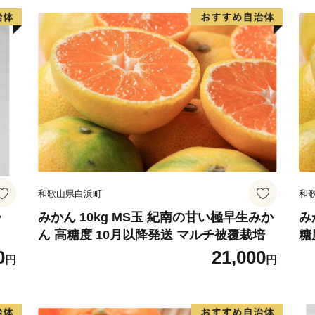
和歌山県白浜町
和
・
みかん 10kg MS玉 紀南の甘い極早生みか
み
ん 高糖度 10月以降発送 マルチ被覆栽培
糖
0
21,000
円
円