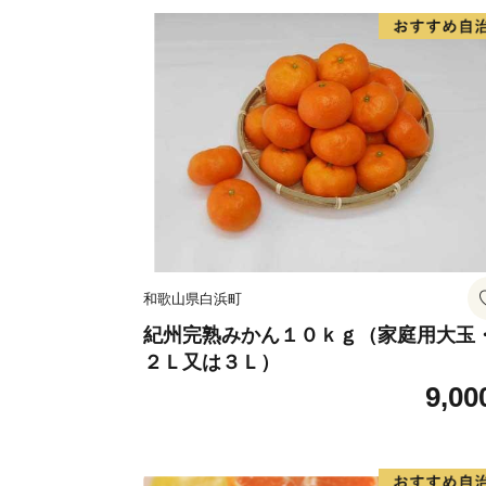
和歌山県白浜町
紀州完熟みかん１０ｋｇ（家庭用大玉
２Ｌ又は３Ｌ）
9,00