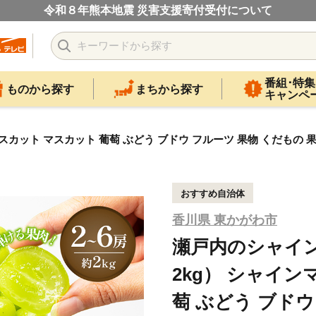
令和８年熊本地震 災害支援寄付受付について
番組･特集
ものから探す
まちから探す
キャンペ
スカット マスカット 葡萄 ぶどう ブドウ フルーツ 果物 くだもの 
おすすめ自治体
香川県 東かがわ市
瀬戸内のシャイン
2kg） シャイン
萄 ぶどう ブドウ