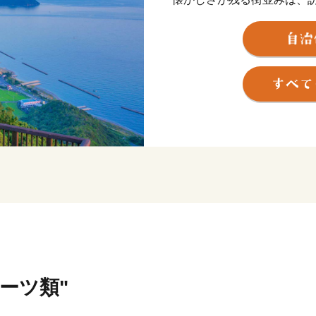
い笑顔で出迎えてくれる人
また、日本で初めてハマチ
祥地としても知られており
アの90パーセント以上を占
界から絶大な信頼を得てい
り、作り続けられている和
然環境豊かな市です。
東かがわ市では、自然豊か
で作られた自慢の逸品をお
いただいたご寄付は、子ど
承のためなどに有効に使わ
ルーツ類"