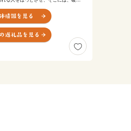
たちが住んでいます。
の養殖に成功し、全国のハマチ養殖発
、地場産業である手袋生産は、全国シェ
めており、そこで作られる手袋は、各
ます。今もなお、昔からの伝統製法を守
三盆糖など、技術、伝統、文化を守る自
な土地で生まれた農産物、確かな技術
届けしています。
ものため、地域のため、伝統文化の継
せていただきます。