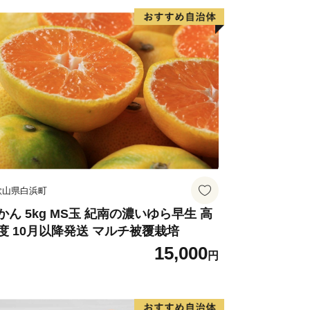
歌山県白浜町
かん 5kg MS玉 紀南の濃いゆら早生 高
度 10月以降発送 マルチ被覆栽培
15,000
円