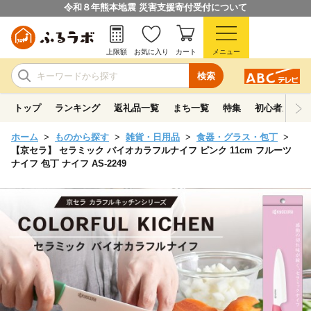
令和８年熊本地震 災害支援寄付受付について
上限額
お気に入り
カート
メニュー
検索
トップ
ランキング
返礼品一覧
まち一覧
特集
初心者ガイド
ホーム
ものから探す
雑貨・日用品
食器・グラス・包丁
【京セラ】 セラミック バイオカラフルナイフ ピンク 11cm フルーツ
ナイフ 包丁 ナイフ AS-2249