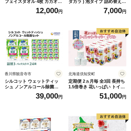
フェイスタオル 4枚 カカオ
ダカラ ) 泡タイプ 詰め替え 4
【タオル 泉州タオル 吸水 普
40ml×4袋 ボディーソープ 泡
12,000
7,000
円
円
段使い 無地 シンプル 日用品
ボディソープ 泡 日用品 消耗
ふわふわ ふかふか 家族 たお
品 バス用品 大容量 いい 匂い
る 一人暮らし】
ボディ 保湿 LION ライオン
泡石鹸 石鹸 兵庫 兵庫県 小野
市
香川県観音寺市
北海道倶知安町
シルコット ウェットティッ
定期便 2ヵ月毎 全3回 長持ち
シュ ノンアルコール除菌詰
1.5倍巻き 花いっぱい トイレ
替（43枚×3P）×24袋 日用品
ットペーパー ダブル 45ｍ 計
39,000
51,000
円
円
おもちゃ 拭き取り 手拭き 外
72ロール 全18種 花柄 プリン
出時 お出かけ時 食事前 緑茶
ト ハーブ 香り付き 日本製 ま
カテキン配合
とめ買い 防災 常備品 ペーパ
ー 消耗品 備蓄 送料無料 北海
道 倶知安町 日用品