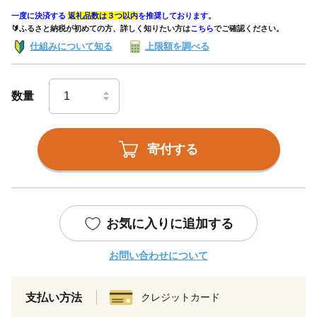
一度に決済する
返礼品数は３つ以内
を推奨しております。
🔰ふるさと納税が初めての方、詳しく知りたい方は
こちら
でご確認ください。
仕組みについて知る
上限額を調べる
数量
寄付する
お気に入りに追加する
お問い合わせについて
支払い方法
クレジットカード