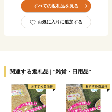
地形の変化の美しい甑島、各地の温泉など、多種多様な
すべての返礼品を見る
自然環境を有しています。当市が有するこれらの多彩で
美しい自然環境は、川内川流域県立自然公園、藺牟田池
県立自然公園、甑島県立自然公園に指定され、人々に親
お気に入りに追加する
しまれています。
平成16年10月12日、川内市、樋脇町、入来町、東郷
町、祁答院町、里村、上甑村、下甑村、鹿島村が合併
し、新たに「薩摩川内市」が誕生しました。地域の発展
と市民福祉の向上を図りながら薩摩川内市の将来像「市
民が創り 市民が育む 交流躍動都市」の実現をめざし
て、新たなまちづくりをすすめています。
関連する返礼品 | "雑貨・日用品"