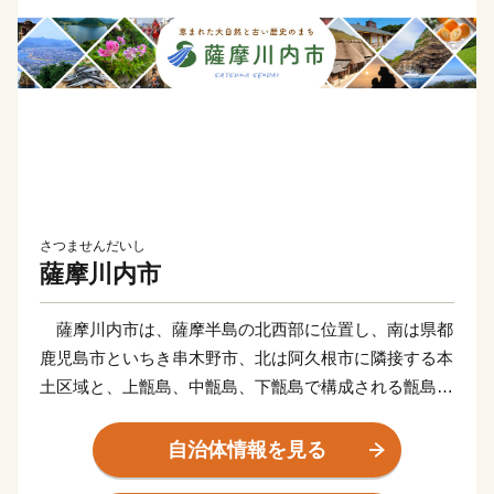
さつませんだいし
薩摩川内市
薩摩川内市は、薩摩半島の北西部に位置し、南は県都
鹿児島市といちき串木野市、北は阿久根市に隣接する本
土区域と、上甑島、中甑島、下甑島で構成される甑島区
域で構成されています。東シナ海に面した変化に富む白
砂青松の海岸線、市街部を悠々と流れる一級河川「川内
自治体情報を見る
川」、藺牟田池をはじめとするみどり豊かな山々や湖、