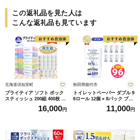
この返礼品を見た人は
こんな返礼品も見ています
北海道倶知安町
秋田県能代市
ブライティア ソフト ボック
トイレットペーパー ダブル 9
スティッシュ 200組 400枚 60
6ロール 12個 × 8パック ブラ
箱 日本製 まとめ買い ティッ
ンカ 再生紙 100％ 芯あり 日
16,000
11,000
円
円
シュ リサイクル 長持 防災 常
用品 消耗品 無香料 生活用品
備品 日用雑貨 消耗品 生活必
備蓄 秋田県 能代市 送料無料
需品 備蓄 ペーパー 紙 北海道
《能代製紙》
倶知安町 日用品