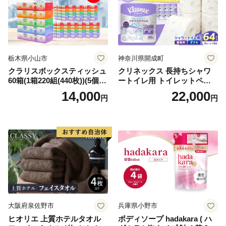
栃木県小山市
神奈川県開成町
クラリスボックスティッシュ
クリネックス 長持ちシャワ
60箱(1箱220組(440枚))(5個入
ートイレ用 トイレットペー
り×12セット)【1256759】
パー（ダブル）64ロール(8ロ
14,000
22,000
円
円
ール×8パック) 開成町 トイレ
ットペーパーダブル 日用品
国産 新生活 ダブル SDGs 備
蓄 防災 エコ 消耗品 生活雑貨
生活用品 無香料 トイレット
ペーパー ダブル といれっと
ぺーぱー トイレ クレシア ト
イレットペーパー [BDBH002
-1]
大阪府泉佐野市
兵庫県小野市
ヒオリエ 上質ホテルタオル
ボディソープ hadakara ( ハ