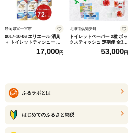
静岡県富士宮市
北海道倶知安町
0017-10-06 エリエール 消臭
トイレットペーパー 2種 ボッ
＋ トイレットティシュー し
クスティッシュ 定期便 全3
っかり香るフレッシュクリア
回 日本製 まとめ買い 防災
17,000
53,000
円
円
の香り ダブル 12ロール×6パ
常備品 日用雑貨 消耗品 生活
ック 72ロール 25m トイレ
必需品 大容量 備蓄 リサイク
ットペーパー パルプ100％ 消
ル ティッシュ ペーパー まと
臭 防臭 日用品 消耗品 備蓄
め買い 雑貨 倶知安町
ふるラボとは
はじめてのふるさと納税