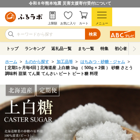
令和８年熊本地震 災害支援寄付受付について
上限額
お気に入り
カート
メニュー
検索
トップ
ランキング
返礼品一覧
まち一覧
特集
初心者ガイド
ホーム
ものから探す
加工品等
はちみつ・砂糖・ジャム
[ 定期1ヶ月毎4回 ] 北海道産 上白糖 1kg （ 500g × 2個 ） 砂糖 さとう
調味料 甜菜 てん菜 てんさい ビート ビート糖 料理