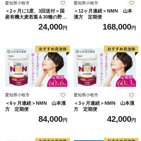
愛知県小牧市
愛知県小牧市
＜2ヶ月に1度、3回送付＞国
＜12ヶ月連続＞NMN 山本
産有機大麦若葉＆30種の野
漢方 定期便
菜 山本漢方 定期便
24,000
168,000
円
円
愛知県小牧市
愛知県小牧市
＜6ヶ月連続＞NMN 山本漢
＜3ヶ月連続＞NMN 山本漢
方 定期便
方 定期便
84,000
42,000
円
円