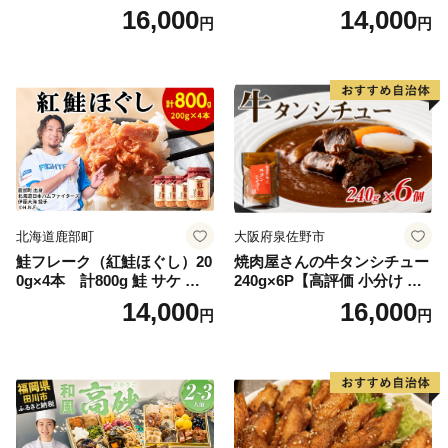
石黒農園 ヨーグルト パン 砂
中華 点心 B級グルメ ご当地
16,000
14,000
円
円
糖の代わり 香り高い いい香
野菜 おつまみ おかず 簡単調
り 季節の花の蜜 トンガリ容
理 時短 リピート 保存 豚肉
器入り
特製 ポーク 大きめ ジューシ
ー ギフト お取り寄せ 日高市
北海道鹿部町
大阪府泉佐野市
鮭フレーク（紅鮭ほぐし）20
焼肉屋さんの牛タンシチュー
0g×4本 計800g 鮭 サケ 鮭
240g×6P【高評価 小分け 惣
ほぐし サケフレーク シャケ
菜 牛たん 一人暮らし 冷凍】
14,000
16,000
円
円
フレーク 鮭フレーク