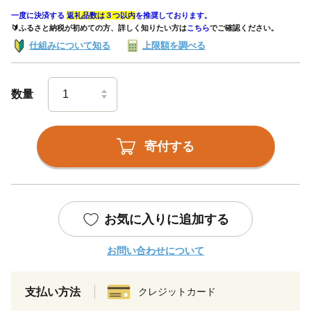
一度に決済する
返礼品数は３つ以内
を推奨しております。
🔰ふるさと納税が初めての方、詳しく知りたい方は
こちら
でご確認ください。
仕組みについて知る
上限額を調べる
数量
寄付する
お気に入りに追加する
お問い合わせについて
支払い方法
クレジットカード