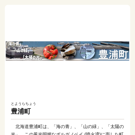
とようらちょう
豊浦町
北海道豊浦町は、「海の青」、「山の緑」、「太陽の
光」、この風光明媚なボルガノベイ (噴火湾)に面した町