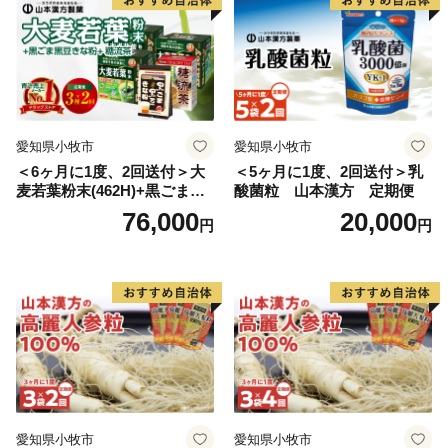
愛知県小牧市
愛知県小牧市
＜6ヶ月に1度、2回送付＞大
＜5ヶ月に1度、2回送付＞乳
麦若葉粉末(462H)+黒ごま黒
酸菌粒 山本漢方 定期便
豆きな粉+ 糖流茶 山本漢
76,000
20,000
円
円
方 定期便
愛知県小牧市
愛知県小牧市