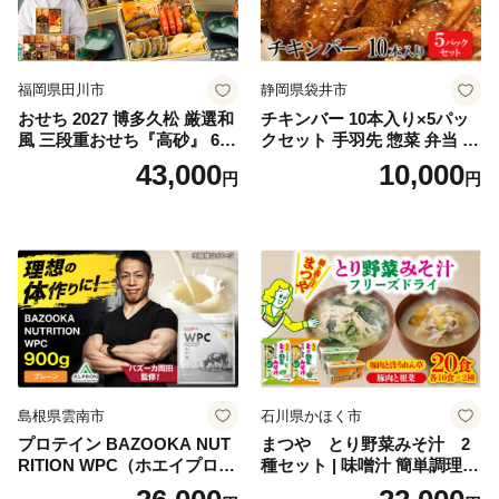
福岡県田川市
静岡県袋井市
おせち 2027 博多久松 厳選和
チキンバー 10本入り×5パッ
風 三段重おせち『高砂』 6.5
クセット 手羽先 惣菜 弁当 お
寸 3段重 2～3人前 おせち料
かず お酒 おつまみ ギフト キ
43,000
10,000
円
円
理 重箱 お正月 冷凍おせち 縁
ャンプ アウトドア キャンプ
起物 祝箸付 福岡 お節 オセチ
飯 保存食 非常食 鶏肉 肉 お
oseti osechi お祝い 迎春おせ
肉 鶏 人気 厳選 静岡県袋井市
ち 本格おせち おせち予約 年
末 年始 お取り寄せ 新春 贅沢
おせち こだわりおせち 惣菜
老舗おせち ふるさと納税お
せち 御節 お節料理 正月 調理
不要 おせち料理2027
島根県雲南市
石川県かほく市
プロテイン BAZOOKA NUT
まつや とり野菜みそ汁 2
RITION WPC（ホエイプロテ
種セット | 味噌汁 簡単調理
イン）＜プレーン＞ 900g｜
お味噌 おみそ みそ とり野菜