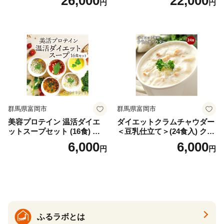
26,000
22,000
円
円
バズーカ岡田監修・植物由来
時短料理 時短ごはん ご当地
の甘味料使用・国内製造 島
フリーズドライ
根県雲南市/株式会社アルプ
ロン [AIEN005]
群馬県富岡市
群馬県富岡市
美容プロテイン 温活ダイエ
ダイエットクラムチャウダー
ットスープセット (16食) 小
＜豆乳仕立て＞(24食入) クラ
分け スープ 食べ比べ セット
ムチャウダー 豆乳 ダイエッ
6,000
6,000
円
円
詰合せ クラムチャウダー チ
ト スープ プロテイン たんぱ
ゲ コーン ポタージュ トマト
く質 食物繊維 食品 F20E-799
温活 ダイエット 美容 プロテ
イン 食品 F20E-809
ふるラボとは