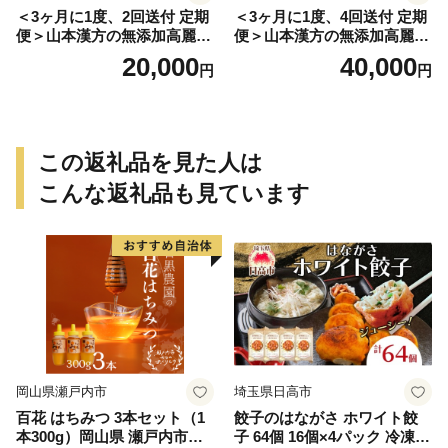
＜3ヶ月に1度、2回送付 定期
＜3ヶ月に1度、4回送付 定期
便＞山本漢方の無添加高麗人
便＞山本漢方の無添加高麗人
参粒
参粒
20,000
40,000
円
円
この返礼品を見た人は
こんな返礼品も見ています
岡山県瀬戸内市
埼玉県日高市
百花 はちみつ 3本セット（1
餃子のはながさ ホワイト餃
本300g）岡山県 瀬戸内市産
子 64個 16個×4パック 冷凍