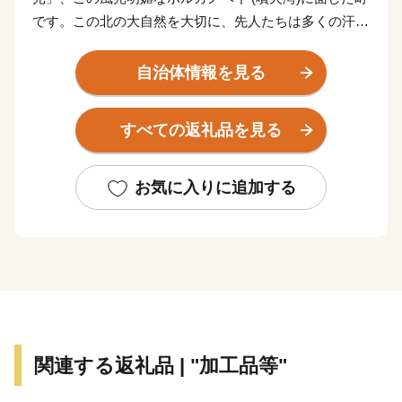
です。この北の大自然を大切に、先人たちは多くの汗を
流しながら、豊かな町づくりに努力を重ねてきて、現在
の豊浦町があり、私たちは、この流した汗にまた一汗一
自治体情報を見る
汗適応した施策を推し進め、次世代に受け継いでいかな
ければならないと考えています。
すべての返礼品を見る
本町は従前より第一次産業において、大きく成長をし
ており、代表的な特産物としては、「いちご」「豚肉」
「ホタテ」など、農業及び水産業が盛んであります。加
お気に入りに追加する
えて現在では、地場産品を生かした６次産業や観光事業
などにも力を注ぎ人口減少対策や地域活性化のための
様々な施策を実施しております。さらには、水や空気の
美味しさを大切に、自然と共有しながら、ここに住む
人々の生活と心を育みながら「住んで良いまち」、「住
みたいまち」、「行って見たいまち」、「小さくても活
力あるまち」づくりのため、新しい歩みをはじめていま
関連する返礼品 | "加工品等"
す。未来ある豊浦町の取り組みにご賛同いただき、皆様
のあたたかい応援をお願いいたします。