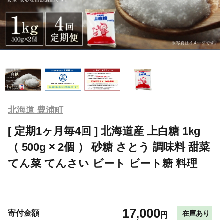
北海道 豊浦町
[ 定期1ヶ月毎4回 ] 北海道産 上白糖 1kg
（ 500g × 2個 ） 砂糖 さとう 調味料 甜菜
てん菜 てんさい ビート ビート糖 料理
17,000
寄付金額
在庫あり
円