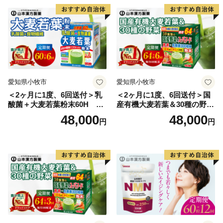
愛知県小牧市
愛知県小牧市
＜2ヶ月に1度、6回送付＞乳
＜2ヶ月に1度、6回送付＞国
酸菌＋大麦若葉粉末60H 山
産有機大麦若葉＆30種の野
本漢方 定期便
菜 山本漢方 定期便
48,000
48,000
円
円