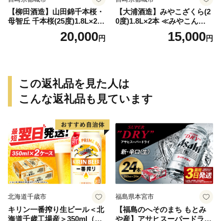
【柳田酒造】山田錦千本桜・
【大浦酒造】みやこざくら(2
母智丘 千本桜(25度)1.8L×2本
0度)1.8L×2本 ≪みやこんじょ
≪みやこんじょ特急便≫_AC
特急便≫_MJ-0771
20,000
15,000
円
円
-0751
この返礼品を見た人は
こんな返礼品も見ています
北海道千歳市
福島県本宮市
キリン一番搾り生ビール＜北
【福島のへそのまち もとみ
海道千歳工場産＞350ml（24
や産】アサヒスーパードライ