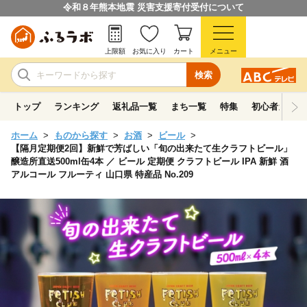
令和８年熊本地震 災害支援寄付受付について
上限額
お気に入り
カート
メニュー
検索
トップ
ランキング
返礼品一覧
まち一覧
特集
初心者ガイド
ホーム
ものから探す
お酒
ビール
【隔月定期便2回】新鮮で芳ばしい「旬の出来たて生クラフトビール」
醸造所直送500ml缶4本 ／ ビール 定期便 クラフトビール IPA 新鮮 酒
アルコール フルーティ 山口県 特産品 No.209