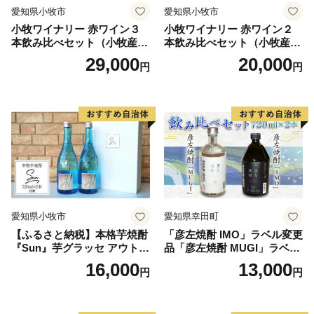
愛知県小牧市
愛知県小牧市
緒に送付していますが、直ちにご利用の場合、
小牧ワイナリー 赤ワイン３
小牧ワイナリー 赤ワイン２
ご自身でワンストップ特例申請される場合は申請書をダ
本飲み比べセット（小牧産ぶ
本飲み比べセット（小牧産ぶ
ウンロードしてください。
どう100％使用）
どう100％使用）
29,000
20,000
円
円
https://img.furusato-
tax.jp/img/x/city/files/35207/onestop_shinsei_55_5.pdf
≪下松市は「ふるさと納税」に関する業務を株式会社サ
イネックスに委託しています。≫
▼手続き、お礼の品、お申込みについてのお問い合わせ
サイネックスふるさと納税センター
〒515-0045
三重県松阪市駅部田町101
愛知県小牧市
愛知県幸田町
TEL：0800-170-2092（フリーコール）
【ふるさと納税】本格芋焼酎
「彦左焼酎 IMO」ラベル変更
『Sun』芋グラッセ アウトド
品「彦左焼酎 MUGI」ラベル
FAX：0800-111-2636（フリーコール）
ア ソロキャンプ ベランピン
変更品 飲み比べ セット 合計
16,000
13,000
※受付時間 午前10時～午後5時（土・日・祝除く）
円
円
グ 巣ごもり 就労支援
2本 720ml×各1本 25度 焼酎
お酒 麦焼酎 芋焼酎