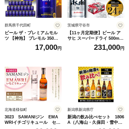
群馬県千代田町
茨城県守谷市
ビール ザ・プレミアムモル
【11ヶ月定期便】ビール ア
ツ 【神泡】 プレモル 350ml
サヒ スーパードライ 500ml 2
× 24本 サントリー〈天然水の
4本 1ケース×11ヶ月 | アサヒ
17,000
231,000
円
円
ビール工場〉群馬※沖縄・離
ビール 究極の辛口 酒 お酒 ア
島地域へのお届け不可
ルコール 生ビール Asahi ア
サヒビール スーパードライ s
uper dry 11回 缶ビール 缶 ギ
フト 内祝い 茨城県守谷市 送
料無料
北海道様似町
新潟県新潟県庁
3023 SAMANIジン EMA
新潟の飲み比べセット 1806
WRIイチゴリキュール セッ
A（八海山・久保田・雪中
ト（箱入り）【大人の味 酒
梅・越乃寒梅・かたふね・千