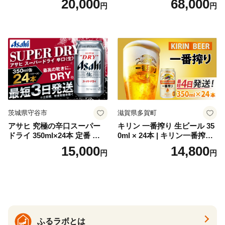
20,000
68,000
円
円
お酒 洋酒 スピリッツ クラフ
代の光）
トジン 国産 sake SAKE gin
GIN liqueur LIQUEUR お酒
セット 詰め合わせ カクテル
ソーダ割り アルコール ロッ
ク ソーダ ジントニック 】
茨城県守谷市
滋賀県多賀町
アサヒ 究極の辛口スーパー
キリン 一番搾り 生ビール 35
ドライ 350ml×24本 定番 ビー
0ml × 24本 | キリン一番搾り
ル 缶ビール 酒 お酒 アルコー
キリンビール 一番搾り ビー
15,000
14,800
円
円
ル 辛口
ル 24缶 きりんいちばんしぼ
り キリン一番搾り びーる 1
ケース 24缶 24本 キリン一番
搾り KIRIN きりん 麒麟 キリ
ン一番搾り いちばんしぼり
キリン一番搾り 父の日 ちち
の日
ふるラボとは