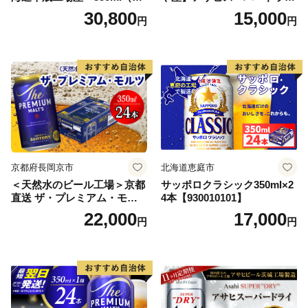
本） 2ケース
350ml×24本 合計8.4L 1ケー
30,800
15,000
円
円
ス アルコール度数5% 缶ビー
ル お酒 ビール アサヒ スーパ
ードライ super dry 24缶 辛
口 送料無料 カメイ 本宮市
【07214-0206】
京都府長岡京市
北海道恵庭市
＜天然水のビール工場＞京都
サッポロクラシック350ml×2
直送 ザ・プレミアム・モル
4本【930010101】
ツ 350ml×24本 プレモル [149
22,000
17,000
円
円
5]