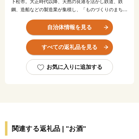
下松市。大正時代以降、天然の良港を活かし鉄道、鉄
鋼、造船などの製造業が集積し、「ものづくりのまち」
として発展してきました。平成に入り、都市基盤の整備
が進み、商業施設がコンパクトに集約しており「住みよ
自治体情報を見る
い」まちとして評価されています。
すべての返礼品を見る
【くだまつ 地名の由来】～降星伝説～
推古天皇の頃、松の木に大きな星が降ったとの伝説に
基づき「星が降（くだ）った松～降り松」から下松の地
お気に入りに追加する
名につながったと言われています。
また、百済との交易により百済と貿易する港「百済津
（くだらつ）」から「くだまつ」となったという説もあ
ります。
【下松市ふるさと寄附金について】
（ご注意）
関連する返礼品 | "お酒"
・お礼の品は、下松市外にお住まいの方に限りお届けし
ます。