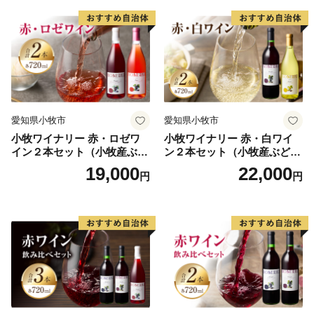
・お礼の品のお届けには、1～2ヶ月程度かかることがあ
ります。
・お礼の品を受け取ることによる経済的利益について
は、一時所得に該当します。
・一回の寄附につき、お礼の品は最大10品までお選びい
ただけます。
愛知県小牧市
愛知県小牧市
・お礼の品の写真はイメージです。
小牧ワイナリー 赤・ロゼワ
小牧ワイナリー 赤・白ワイ
■ワンストップ特例申請
イン２本セット（小牧産ぶど
ン２本セット（小牧産ぶどう
・令和4年10月14日より、オンラインでのワンストップ
う100％使用）
100％使用）
19,000
22,000
円
円
特例申請が可能になりました。
ご利用の際は、「自治体マイページ」にアカウントを作
成し、メニューに沿って手続きを行ってください。自治
体マイページは、株式会社シフトセブンコンサルティン
グが提供するサービスです。
※引き続き、郵送による申請も可能です。
・ワンストップ特例申請書は、ご希望の場合受領書と一