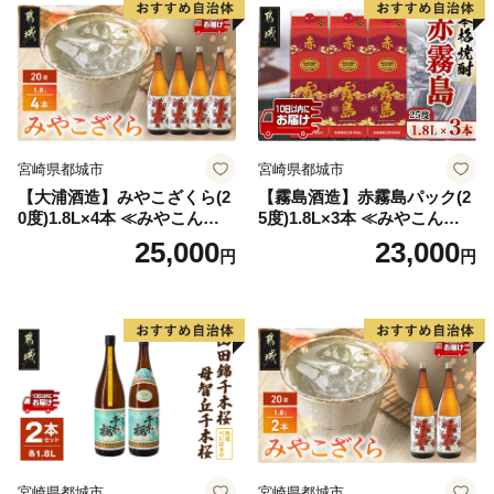
宮崎県都城市
宮崎県都城市
【大浦酒造】みやこざくら(2
【霧島酒造】赤霧島パック(2
0度)1.8L×4本 ≪みやこんじょ
5度)1.8L×3本 ≪みやこんじょ
特急便≫_AD-0771
特急便≫_23-07-K03P-1800-3
25,000
23,000
円
円
-Q
宮崎県都城市
宮崎県都城市