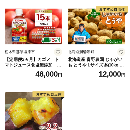
栃木県那須塩原市
北海道洞爺湖町
【定期便3ヵ月】カゴメ ト
北海道産 青野農園 じゃがい
マトジュース食塩無添加 72
も とうや Lサイズ 約10kg 20
0ml PET×15本 1ケース 毎月
26年10月初旬～12月下旬頃お
48,000
12,000
円
円
届く 3ヵ月 3回コース ns001-
届け 先行予約 北海道 ジャガ
005 【 KAGOME 野菜ジュー
イモ トウヤ 馬鈴薯 ポテト 芋
ス 】
いも イモ 黄色 旬 野菜 農作
物 産地直送 お取り寄せ 国産