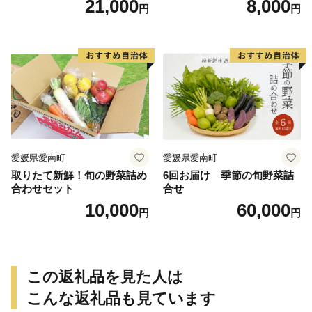
21,000
8,000
円
円
kg サイズ混合 サツマイモ 焼
芋 やきいも スイートポテト
き芋 干し芋 丸干し 冷凍焼き
おやつ 高糖度 料理 国産 愛媛
芋 冷やし焼き芋 やきいも 蜜
県 愛南町 青果市場
芋 ほしいも スイートポテト
いも天 サイズミックス 甘い
ねっとり 生芋 新芋 あんのう
いも 甘藷 べにはるか スイー
ツ 国産 糖度 産地直送 農家直
送 数量限定 21000円 愛媛 愛
南 ミッチーのおみかん畑
愛媛県愛南町
愛媛県愛南町
取りたて新鮮！旬の野菜詰め
6回お届け 季節の旬野菜詰
合わせセット
合せ
10,000
60,000
円
円
この返礼品を見た人は
こんな返礼品も見ています