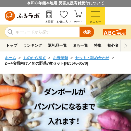
令和８年熊本地震 災害支援寄付受付について
上限額
お気に入り
カート
メニュー
検索
トップ
ランキング
返礼品一覧
まち一覧
特集
初心者ガイド
ホーム
ものから探す
お野菜類
セット・詰め合わせ
2～4名様向け／旬の野菜7種セット[№5346-0570]