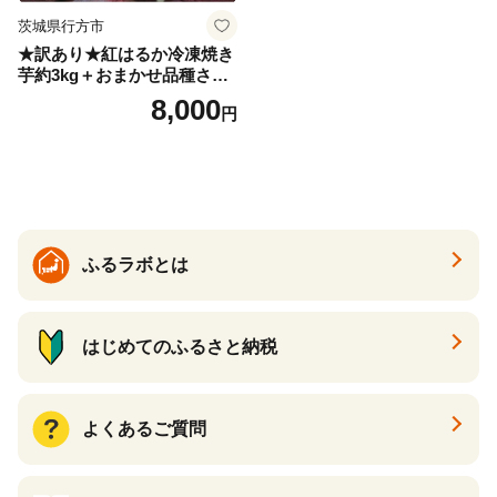
茨城県行方市
★訳あり★紅はるか冷凍焼き
芋約3kg＋おまかせ品種さつ
まいも 合計約3.2kg｜さつ
8,000
円
まいも サツマイモ さつま芋
焼き芋 やきいも 冷凍 冷凍焼
き芋 訳あり 訳アリ 紅はるか
茨城県 行方市(EY-25)
ふるラボとは
はじめてのふるさと納税
よくあるご質問