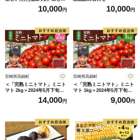
たけ 生シイタケ 生椎茸 安心
10,000
10,000
円
円
安全 国産 採れたて 新鮮 きの
こ 野菜]
宮崎県高鍋町
宮崎県高鍋町
＜「完熟ミニトマト」ミニト
＜「完熟ミニトマト」ミニト
マト 2kg＞2024年5月下旬迄
マト 1kg＞2024年5月下旬迄
に順次出荷 野菜ソムリエサ
に順次出荷 野菜ソムリエサ
14,000
9,000
円
円
ミット アルル・リリカ共に
ミット アルル・リリカ共に
銀賞受賞！！(2023年11月開
銀賞受賞！！(2023年11月開
催)1回食べてみらんね？宮崎
催)1回食べてみらんね？宮崎
県 高鍋町産 産地直送 有機肥
県 高鍋町産 産地直送 有機肥
料使用 高糖度 西森農園
料使用 高糖度 西森農園