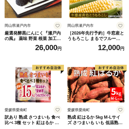
岡山県瀬戸内市
岡山県瀬戸内市
厳選発酵黒にんにく『瀬戸内
［2026年先行予約］牛窓産と
の風』 薬味 野菜 根菜 加工食
うもろこし まるでフルー
品
ツ！最高糖度25度超え 生で
26,000
12,000
円
円
甘い、茹でて美味い！ 黄色
とうもろこし 「桃太郎コー
ン」約4kg（8〜12本入り）
野菜
愛媛県愛南町
愛媛県愛南町
訳あり 熟成 さつまいも 食べ
熟成 紅はるか 5kg M-Lサイ
比べ 3種 セット 紅はるか 安
ズ さつまいも いも 低温熟成
納芋 シルクスイート 合計 15
完全熟成収穫 甘い 糖度 焼き