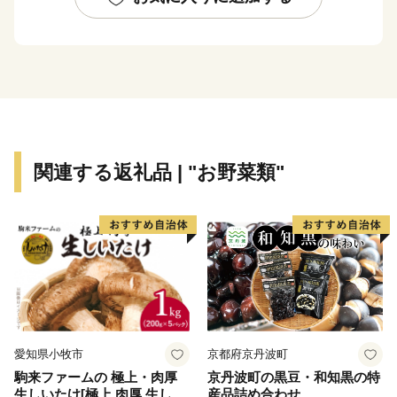
曽利貝塚』『オオガハス』『千葉氏』『海辺』を起点と
した多彩な地域資源を活用し、千葉市らしい都市アイデ
ンティティの確立を目指しています。
千葉市にご縁のある方、「千葉市を応援したい」という
皆さまからのお気持ちやまちづくりへの想いをかたちに
できるよう、多彩な「選べる使い道」をご用意しており
関連する返礼品 | "お野菜類"
ます。
「お礼の品」は、千葉市の魅力が詰まったものを多数取
り揃えました。
本市の趣意に賛同してくださる皆さま、真に千葉市を応
援してくださる皆さま、どうか、千葉市へお気持ちをお
寄せください。心よりお待ちしております。
愛知県小牧市
京都府京丹波町
駒来ファームの 極上・肉厚
京丹波町の黒豆・和知黒の特
生しいたけ[極上 肉厚 生しい
産品詰め合わせ