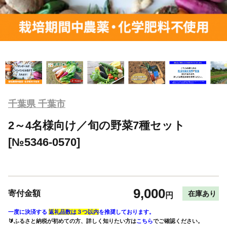
千葉県 千葉市
2～4名様向け／旬の野菜7種セット
[№5346-0570]
9,000
寄付金額
在庫あり
円
一度に決済する
返礼品数は３つ以内
を推奨しております。
🔰ふるさと納税が初めての方、詳しく知りたい方は
こちら
でご確認ください。