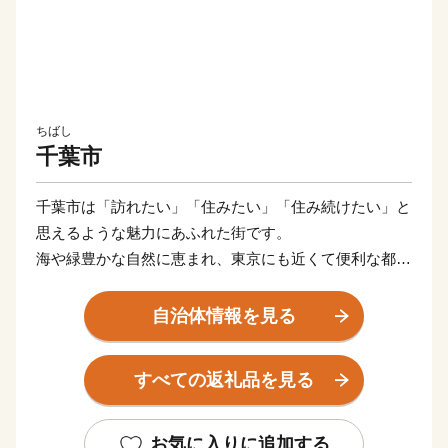
ちばし
千葉市
千葉市は「訪れたい」「住みたい」「住み続けたい」と
思えるような魅力にあふれた街です。
海や緑豊かな自然に恵まれ、東京にも近くて便利な都市
です。
千葉ロッテマリーンズ、ジェフユナイテッド千葉と、プ
自治体情報を見る
ロ野球とJリーグクラブの両方が存在する数少ない都市
であり、ほかにもプロバスケットボールチームのアルテ
すべての返礼品を見る
ィーリ千葉など、さまざまなスポーツの試合が開催され
るスポーツ都市でもあります。
千葉市の歴史や魅力を再確認していただくために、『加
お気に入りに追加する