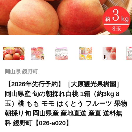
岡山県 鏡野町
【2026年先行予約】［大原観光果樹園］
岡山県産 旬の朝採れ白桃 1箱（約3kg 8
玉）桃 もも モモ はくとう フルーツ 果物
朝採り旬 岡山県産 産地直送 産直 送料無
料 鏡野町【026-a020】