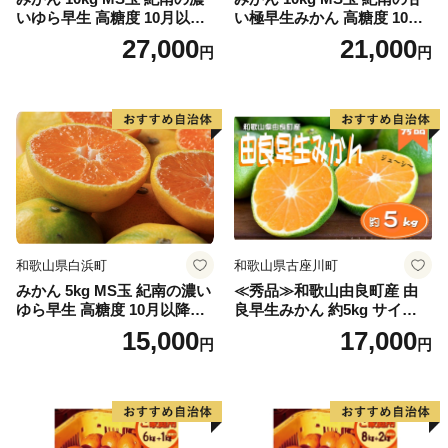
いゆら早生 高糖度 10月以降
い極早生みかん 高糖度 10月
発送 マルチ被覆栽培
以降発送 マルチ被覆栽培
27,000
21,000
円
円
和歌山県白浜町
和歌山県古座川町
みかん 5kg MS玉 紀南の濃い
≪秀品≫和歌山由良町産 由
ゆら早生 高糖度 10月以降発
良早生みかん 約5kg サイズお
送 マルチ被覆栽培
まかせ【sml106C】
15,000
17,000
円
円