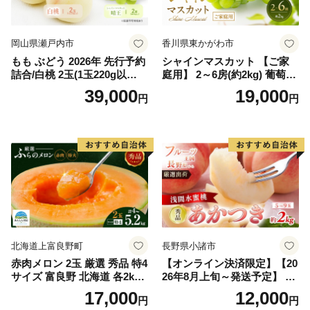
岡山県瀬戸内市
香川県東かがわ市
もも ぶどう 2026年 先行予約
シャインマスカット 【ご家
詰合/白桃 2玉(1玉220g以
庭用】 2～6房(約2kg) 葡萄 ぶ
上)・シャインマスカット 晴
どう ブドウ フルーツ 果物 く
39,000
19,000
円
円
王 2房(1房480g以上) 化粧箱
だもの 果実 旬の果物 旬のフ
入り 岡山県産 国産 フルーツ
ルーツ 香川 香川県 東かがわ
果物 ギフト
市
北海道上富良野町
長野県小諸市
赤肉メロン 2玉 厳選 秀品 特4
【オンライン決済限定】【20
サイズ 富良野 北海道 各2kg
26年8月上旬～発送予定】 先
～2.6kg 2玉 セット ファーム
行予約 「浅間水蜜桃プレミ
17,000
12,000
円
円
富良野 メロン めろん 果物 く
アム」 もも あかつき 秀品 約