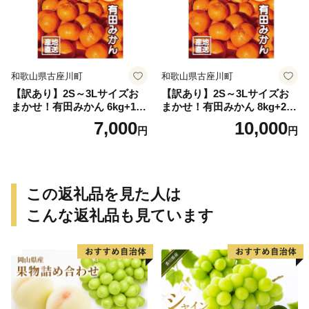
和歌山県古座川町
和歌山県古座川町
【訳あり】2S～3Lサイズお
【訳あり】2S～3Lサイズお
まかせ！有田みかん 6kg+1kg
まかせ！有田みかん 8kg+2kg
保証分 11月から12月下旬ま
保証分 11月から12月下旬ま
7,000
10,000
円
円
でに順次発送致します。 / 訳
でに順次発送致します。 / 訳
ありみかん 有田みかん みか
ありみかん 有田みかん みか
ん ミカン 蜜柑 柑橘 温州みか
ん ミカン 蜜柑 柑橘 温州みか
ん 和歌山 ご家庭用
ん 和歌山 ご家庭用
この返礼品を見た人は
こんな返礼品も見ています