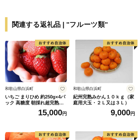
☆奥津渓
渓流沿いに遊歩道があり、花崗岩が浸食されてできた甌
穴などの奥津渓八景の自然美を満喫できます。秋には渓
関連する返礼品 | "フルーツ類"
谷の両側が鮮やかな紅色に染まり、10月下旬から11月
中旬には「奥津もみじ祭り」を開催。幻想的なライトア
ップをはじめ、多彩なイベントや地域の特産品の販売な
どが楽しめます。美作三湯のひとつ、奥津温泉も近く、
少し足をのばせば、珍しいウランガラスを展示している
妖精の森ガラス美術館もあります。
☆奥津温泉
和歌山県白浜町
和歌山県白浜町
多くの文人にも愛された風情ある山里のいで湯。良質な
いちご まりひめ 約250g×4パ
紀州完熟みかん１０ｋｇ（家
美人の湯として、与謝野鉄幹・晶子夫妻、棟方志功、小
ック 高糖度 朝採れ超完熟ま
庭用大玉・２Ｌ又は３Ｌ）
説「秋津温泉」を書いた藤原審爾などの多くの文人墨客
りひめ 1月以降発送分
15,000
9,000
円
円
や全国からの温泉ファンを引き付けています。
☆妖精の森ガラス美術館