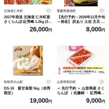
国産 1.2kg 先行｜
北海道仁木町
愛媛県愛南町
2027年発送 北海道 仁木町産
【先行予約：2026年12月中旬
さくらんぼ 紅秀峰 1.2kg (300
～発送】 訳あり 土佐 文旦 8k
g×4パック) Lサイズ以上 旬
g (Mサイズ以上サイズミック
26,000
8,000
円
円
桜桃 産地直送 サクランボ チ
ス) 8000円 わけあり ぶんた
ェリー フルーツ 果物 果物類
ん みかん mikan 蜜柑 ミカン
仁木町 仁木 [松山商店]
土佐文旦 家庭用 産地直送 国
産 農家直送 期間限定 特産品
サイズミックス くらもとフ
ァーム 愛南町 愛媛県
鳥取県大山町
山形県朝日町
DS-16 新甘泉梨 5kg（赤秀
＜ 先行予約 ＞ 山形県産 さく
限定）
らんぼ （ 佐藤錦 ・ 紅秀峰
） ご家庭用 M以上 700g 【20
19,000
9,000
円
円
26年6月下旬から7月上旬発
送】 山形県 果物 フルーツ 初