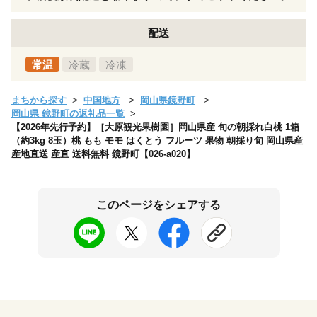
配送
常温
冷蔵
冷凍
まちから探す
中国地方
岡山県鏡野町
岡山県 鏡野町の返礼品一覧
【2026年先行予約】［大原観光果樹園］岡山県産 旬の朝採れ白桃 1箱
（約3kg 8玉）桃 もも モモ はくとう フルーツ 果物 朝採り旬 岡山県産
産地直送 産直 送料無料 鏡野町【026-a020】
このページをシェアする