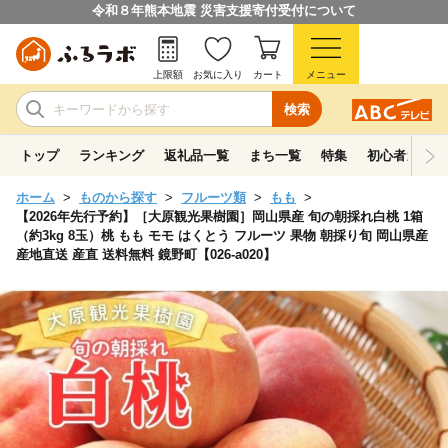
令和８年熊本地震 災害支援寄付受付について
上限額
お気に入り
カート
メニュー
検索
トップ
ランキング
返礼品一覧
まち一覧
特集
初心者ガイド
ホーム
ものから探す
フルーツ類
もも
【2026年先行予約】［大原観光果樹園］岡山県産 旬の朝採れ白桃 1箱
（約3kg 8玉）桃 もも モモ はくとう フルーツ 果物 朝採り旬 岡山県産
産地直送 産直 送料無料 鏡野町【026-a020】