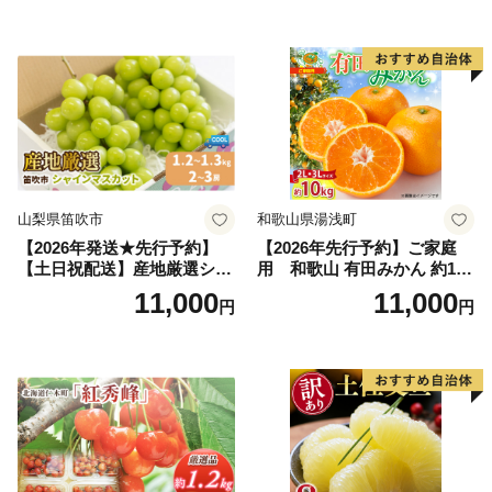
だもの フルーツ デザート 旬
2kg 5～9玉 贈答品 ふるさと
の果物 旬のフルーツ
納税 果物 桃 フルーツ モモ
果肉 長野県産 小諸市
山梨県笛吹市
和歌山県湯浅町
【2026年発送★先行予約】
【2026年先行予約】ご家庭
【土日祝配送】産地厳選シャ
用 和歌山 有田みかん 約10k
インマスカット1.2kg～1.3kg
g (2L、3Lサイズ)【湯浅町】
11,000
11,000
円
円
（2房～3房）※沖縄・離島配
_ZJ6079
送不可※ 106-003-sku02-26y
｜シャインマスカット 発送
笛吹市 山梨県 フルーツ 果物
ぶどう 葡萄 大粒 シャインマ
スカット おすすめ シャイン
マスカット 贈答 ギフト 産地
笛吹市 シャインマスカット
笛吹 葡萄 国産 ぶどう 人気