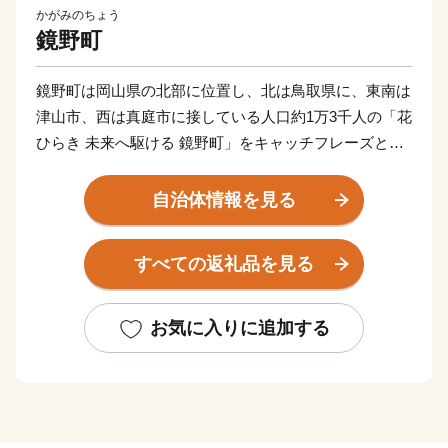
かがみのちょう
鏡野町
鏡野町は岡山県の北部に位置し、北は鳥取県に、東南は
津山市、西は真庭市に接している人口約1万3千人の「花
ひらき 未来へ駆ける 鏡野町」をキャッチフレーズとし
た町です。古くから山陰、山陽をなどの主要都市を結ぶ
地域となっており、様々な自然の恵みや文化、伝統を有
自治体情報を見る
しています。鏡野町には森や渓谷、田園風景と、四季を
通じて感動できる景観が点在しています。中国山地屈指
すべての返礼品を見る
の岡山県立森林公園、岡山を代表する紅葉スポット・奥
津渓、岡山県下最大級の規模の恩原高原スキー
場・・・・・。鏡野町には、ここでしか味わえない楽し
お気に入りに追加する
さがあります。それぞれのスポットを巡って身も心もリ
フレッシュ。豊かな自然が満喫できます。
オススメスポット