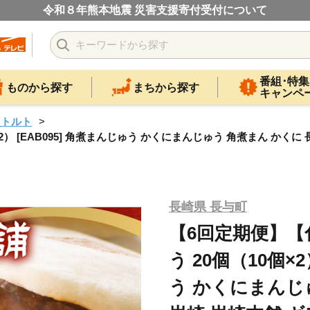
令和８年熊本地震 災害支援寄付受付について
番組･特集
ものから探す
まちから探す
キャンペ
レトルト
 [EAB095] 角煮まんじゅう かくにまんじゅう 角煮まん かくに 
長崎県 長与町
【6回定期便】
う 20個（10個×2
う かくにまんじ