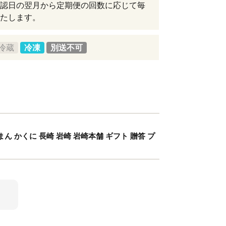
認日の翌月から定期便の回数に応じて毎
たします。
冷蔵
冷凍
別送不可
ん かくに 長崎 岩崎 岩崎本舗 ギフト 贈答 プ