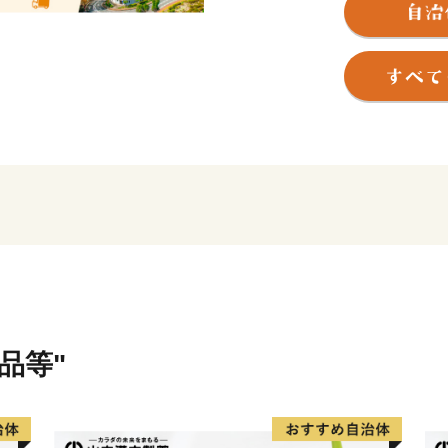
“自然美” “造形美” に彩
す。
そんな長与町より心をこめ
皆さまから応援いただきま
住み続けたい 住んでよか
切に活用させていただきま
皆様からの応援よろしくお
※本町は総務省の指定を受
品等"
【重要】2024/09/26よ
日頃より長与町をご支援い