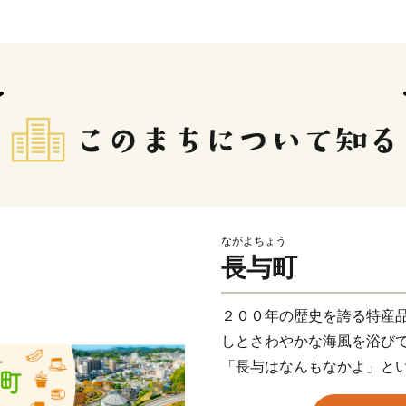
ながよちょう
長与町
２００年の歴史を誇る特産
しとさわやかな海風を浴び
「長与はなんもなかよ」と
あるような、でもここにし