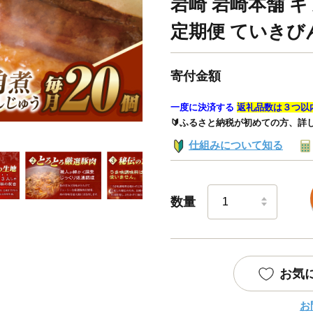
岩崎 岩崎本舗 ギ
定期便 ていきび
寄付金額
一度に決済する
返礼品数は３つ以
🔰ふるさと納税が初めての方、詳
仕組みについて知る
数量
お気
お