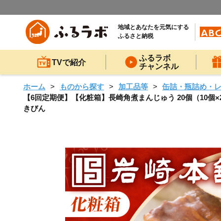
地域とあなたを元気にする
ふるさと納税
ふるラボ
TVで紹介
チャンネル
ホーム
ものから探す
加工品等
缶詰・瓶詰め・
【6回定期便】【化粧箱】長崎角煮まんじゅう 20個（10個×2）
きびん