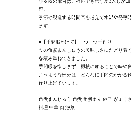
小麦粉の配合は、社内でもわずか3人しか知
容。
季節や製造する時間帯を考えて水温や発酵
ます。
■【手間暇かけて】一つ一つ手作り
今の角煮まんじゅうの美味しさにたどり着く
を積み重ねてきました。
手間暇を惜しまず、機械に頼ることで味や
まうような部分は、どんなに手間のかかる
作り上げています。
角煮まんじゅう 角煮 角煮まん 餃子 ぎょうざ
料理 中華 肉 惣菜