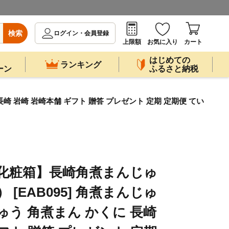
検索
ログイン・会員登録
上限額
お気に入り
カート
はじめての
ランキング
ーン
ふるさと納税
長崎 岩崎 岩崎本舗 ギフト 贈答 プレゼント 定期 定期便 てい
【化粧箱】長崎角煮まんじゅ
） [EAB095] 角煮まんじゅ
ゅう 角煮まん かくに 長崎