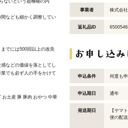
らないという超極秘の内
事業者
株式会社
時間なども細かく調整してい
返礼品ID
6500546
までには500回以上の改良
食感などの価値を落としてし
作業でも必ず人の手をかけて
申込条件
何度も申
申込期日
通年
 お土産 豚 豚肉 おやつ 中華
発送期日
【ヤマト
便の配送