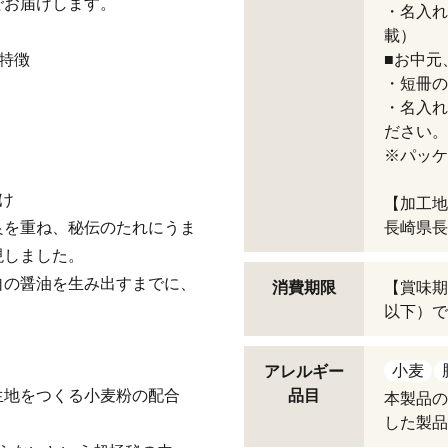
でお届けします。
・名入れ
載）
特徴
■お中元
・短冊の
・名入れ
ださい。
※パッケ
け
【加工地
良を重ね、秘伝のたれにうま
長崎県長
現しました。
自の醤油を生み出すまでに、
消費期限
【賞味期
以下）で
小麦
アレルギー
生地をつくる小麦粉の配合
品目
本製品の
した製品