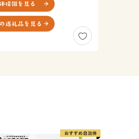
られた、住みやすさが自慢の風光明媚な町で
て、お礼の品を贈呈いたします。
す寄附金につきましては、「住みたい
った幸福度日本一のまち」を目指して大
す。
願いいたします。
けた適正な地方団体です。
り寄附額変更のお知らせ
ただき、誠にありがとうございます。