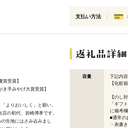
支払い方法
容量
下記内容
最優賞受賞】
【化粧箱
ながき手みやげ大賞受賞】
【のし対
「ギフト
」「よりおいしく」と願い、
に備考欄
当店の初代、岩崎博孝です。
■通常の
わの生地にはさみ込みまし
・表書き