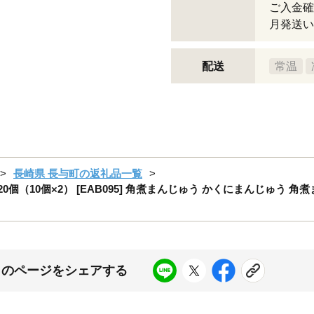
ご入金確
月発送い
配送
常温
長崎県 長与町の返礼品一覧
（10個×2） [EAB095] 角煮まんじゅう かくにまんじゅう 角煮ま
このページをシェアする