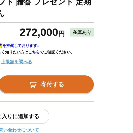
フト 贈答 プレゼント 定期
ん
272,000
在庫あり
円
内
を推奨しております。
しく知りたい方は
こちら
でご確認ください。
上限額を調べる
寄付する
に入りに追加する
問い合わせについて