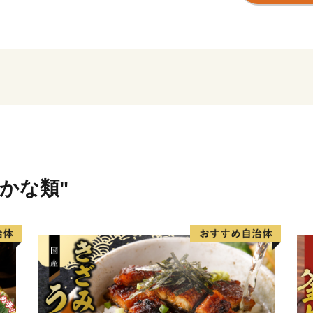
南大隅町は、温暖な気候を
で、南国特色のある特産品
非お楽しみください。
【南大隅町のおすすめ返礼
▼鹿児島黒牛：日本一に輝い
▼鹿児島黒豚：鹿児島の宝
▼ひかり麦豚：こだわりの
▼ねじめ黄金カンパチ：鹿
さかな類"
▼完熟マンゴー：とろける
▼柑橘類：甘みが強く香り
▼パッションフルーツ：芳
▼さつまいも：甘さが人気
▼日本みつばちの蜂蜜：貴
▼スイーツ：地元食材を使