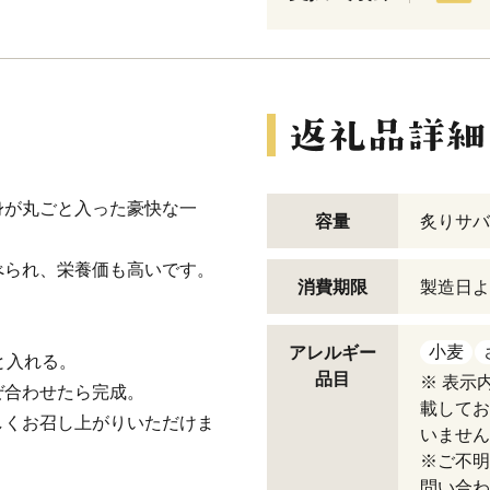
身が丸ごと入った豪快な一
容量
炙りサバ
べられ、栄養価も高いです。
消費期限
製造日よ
小麦
アレルギー
と入れる。
品目
※ 表示
ぜ合わせたら完成。
載してお
しくお召し上がりいただけま
いません
※ご不明
問い合わ