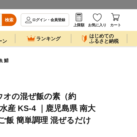
検索
ログイン・会員登録
上限額
お気に入り
カート
はじめての
ランキング
ーン
ふるさと納税
魚 鯖
ウオの混ぜ飯の素（約
水産 KS-4 ｜鹿児島県 南大
ぜご飯 簡単調理 混ぜるだけ