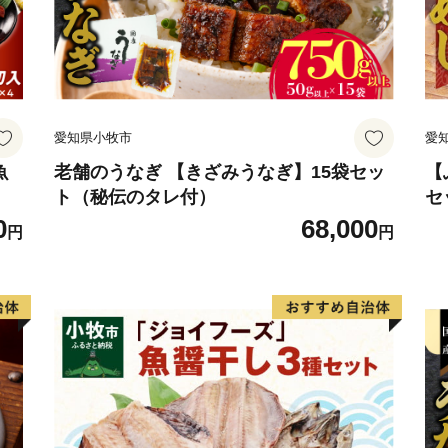
▼びわ茶：国産びわの葉、
▼菊芋コーヒー：自然な甘
▼スキンケア＆ヘアケア：
▼ダレスバッグ：職人手作
▼西陣織の帯：熟練職人の
愛知県小牧市
愛
▼薔薇（ばら）：農園直送
魚
老舗のうなぎ 【きざみうなぎ】15袋セッ
【
ト（秘伝のタレ付）
セ
単
0
68,000
円
円
ご
せ
無