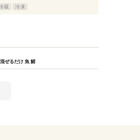
冷蔵
冷凍
混ぜるだけ 魚 鯖