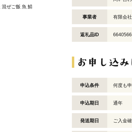
 混ぜご飯 魚 鯖
事業者
有限会社
返礼品ID
6640566
申込条件
何度も申
申込期日
通年
発送期日
ご入金確