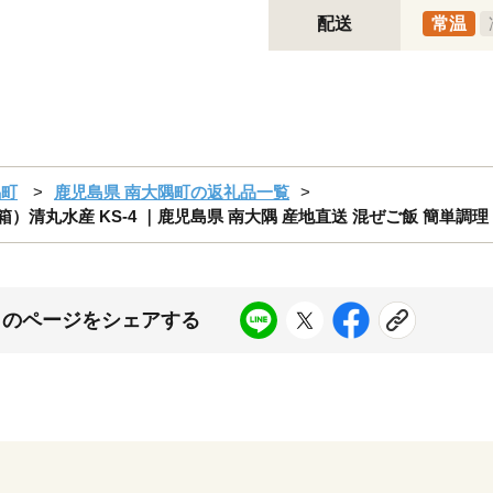
配送
常温
隅町
鹿児島県 南大隅町の返礼品一覧
）清丸水産 KS-4 ｜鹿児島県 南大隅 産地直送 混ぜご飯 簡単調理 
このページをシェアする