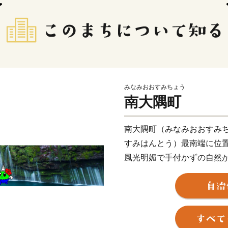
みなみおおすみちょう
南大隅町
南大隅町（みなみおおすみ
すみはんとう）最南端に位
風光明媚で手付かずの自然
佐多岬（さたみさき）の近く
プトのカイロ、インドのニ
あります。