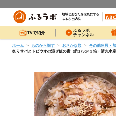
地域とあなたを元気にする
ふるさと納税
ふるラボ
TVで紹介
チャンネル
ホーム
ものから探す
おさかな類
その他魚貝・
炙りサバとトビウオの混ぜ飯の素（約173g×３箱）清丸水産 K