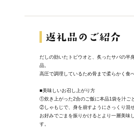
だしの効いたトビウオと、炙ったサバの半
品。
高圧で調理しているため骨まで柔らかく食
■美味しいお召し上がり方
①炊き上がった2合のご飯に本品1袋を汁ご
②しゃもじで、身を崩すようにさっくり混
お好みでごまを振りかけるとより一層美味
す。