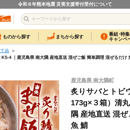
令和８年熊本地震 災害支援寄付受付について
番組･特集
ものから探す
まちから探す
キャンペ
加工品
S-4 ｜鹿児島県 南大隅 産地直送 混ぜご飯 簡単調理 混ぜるだけ 
鹿児島県 南大隅町
炙りサバとトビ
173g×３箱）清丸
隅 産地直送 混
魚 鯖