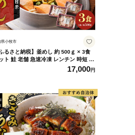
ノンカフェイン
みと香ばしさ、ノンカフェイン
植物エキスにこだわった自然派ケア
りの一生もの
至高の逸品
知県小牧市
、極上の華やかな花束便
ふるさと納税】釜めし 約 500ｇ × 3食
ット 鮭 老舗 急速冷凍 レンチン 時短 簡
調理 食品 加工品 海鮮 手作り ほくほく
17,000
円
飯 お弁当 おにぎり お茶漬け お取り寄
 お取り寄せグルメ 愛知県 小牧市 送料
料