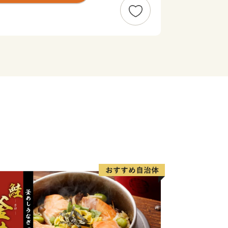
活かした農業、畜産業、水産業が盛ん
を多数揃えております。町の特産品を是
品】
た、最高級A5ランク和牛
・極上の旨味
詰まった独自ブランド豚
児島県ブランド認定・美味
濃厚な甘み
よい柑橘
醇な香りと濃厚な甘み・爽やかな酸味
の紅はるか
重な日本みつばちの天然百花蜜
った手作りスイーツ