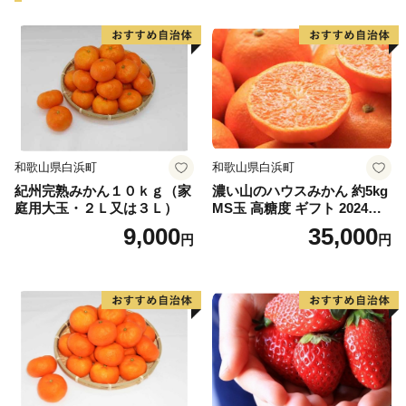
理解の程よろしくお願いいたします。
・お送りいたしましたお礼品は確実にお受取りくださ
い。長期不在等寄附者様事由による返送、劣化、におい
ては再送はできません。
・一部離島にはクール便でのお届けが出来ませんのでご
注意ください。
和歌山県白浜町
和歌山県白浜町
・ヤマト運輸様の転送料につきまして
紀州完熟みかん１０ｋｇ（家
濃い山のハウスみかん 約5kg
お届け先を変更（転送）する場合、転送料金は、ご贈答
庭用大玉・２Ｌ又は３Ｌ）
MS玉 高糖度 ギフト 2024年7
用の場合でもお届け先様のご負担となります。ご住所に
月以降発送分
9,000
35,000
円
円
お間違いがないか十分にご確認の上ご注文ください。
尚、お届け先様が住所不明で配達ができない場合は、送
り状記載のご依頼主様に返送させていただきます。
■ワンストップ特例申請書
入金確認後、注文内容確認画面の【注文者情報】に記載
の住所へ申込完了日から30日程度で発送いたします。