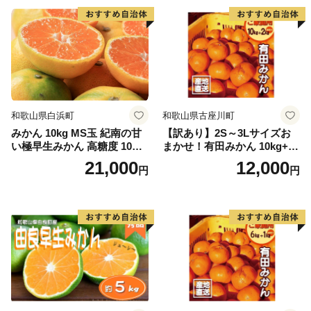
和歌山県白浜町
和歌山県古座川町
みかん 10kg MS玉 紀南の甘
【訳あり】2S～3Lサイズお
い極早生みかん 高糖度 10月
まかせ！有田みかん 10kg+2k
以降発送 マルチ被覆栽培
g保証分 11月から12月下旬ま
21,000
12,000
円
円
でに順次発送致します。 / 訳
ありみかん 有田みかん みか
ん ミカン 蜜柑 柑橘 温州みか
ん 和歌山 ご家庭用