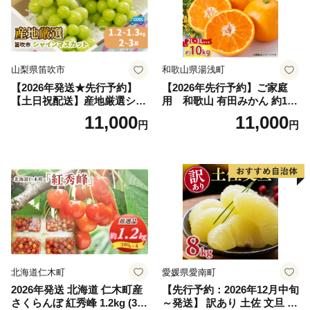
山梨県笛吹市
和歌山県湯浅町
【2026年発送★先行予約】
【2026年先行予約】ご家庭
【土日祝配送】産地厳選シャ
用 和歌山 有田みかん 約10k
インマスカット1.2kg～1.3kg
g (2L、3Lサイズ)【湯浅町】
11,000
11,000
円
円
（2房～3房）※沖縄・離島配
_ZJ6079
送不可※ 106-003-sku02-26y
｜シャインマスカット 発送
笛吹市 山梨県 フルーツ 果物
ぶどう 葡萄 大粒 シャインマ
スカット おすすめ シャイン
マスカット 贈答 ギフト 産地
笛吹市 シャインマスカット
笛吹 葡萄 国産 ぶどう 人気
国産 1.2kg 先行｜
北海道仁木町
愛媛県愛南町
2026年発送 北海道 仁木町産
【先行予約：2026年12月中旬
さくらんぼ 紅秀峰 1.2kg (300
～発送】 訳あり 土佐 文旦 8k