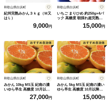
（返信封筒あり・切手必要）
和歌山県白浜町
和歌山県白浜町
※確定申告をされる方は特例申請の必要はございませ
紀州完熟みかん３ｋｇ（Ｍ又
いちご まりひめ 約250g×4パ
ん。
はＬ）
ック 高糖度 朝採れ超完熟ま
りひめ 1月以降発送分
9,000
15,000
円
円
【ワンストップ特例申請書送付先】
〒885-0078
住所：宮崎県都城市宮丸町3070-1
宛先：三木町ふるさと納税ワンストップ受付センター
行
※ワンストップ特例申請受付を外部委託しています。
和歌山県白浜町
和歌山県白浜町
みかん 10kg MS玉 紀南の濃
みかん 5kg MS玉 紀南の濃い
いゆら早生 高糖度 10月以降
ゆら早生 高糖度 10月以降発
発送 マルチ被覆栽培
送 マルチ被覆栽培
27,000
15,000
円
円