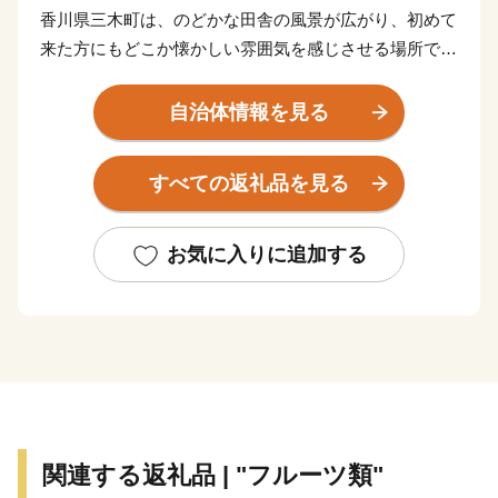
香川県三木町は、のどかな田舎の風景が広がり、初めて
来た方にもどこか懐かしい雰囲気を感じさせる場所で
す。
田舎だけれど田舎じゃない。そんな我が町の夢は「子育
自治体情報を見る
て日本一のまち」をつくること。
知名度もない、予算も少ない町ですが、本気で挑戦する
すべての返礼品を見る
『三木町』に、あたたかいご支援をお願いいたします。
まずは、ふるさと納税の返礼品を通じて、そしていつか
お気に入りに追加する
実際に訪れて。
どんな形でもかまいません。
三木町の魅力にぜひ触れてみてください。
■お礼品の配送について
・お礼品の在庫状況により、お礼品ページ内表記のお届
関連する返礼品 | "フルーツ類"
け時期以上に時間を頂戴する場合がございますので、ご