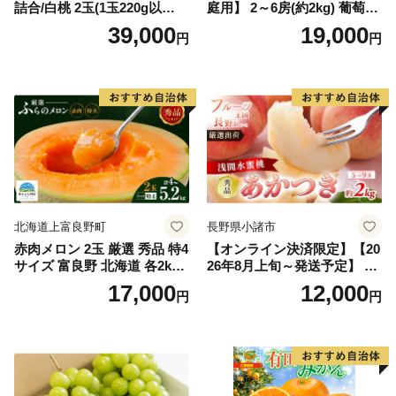
詰合/白桃 2玉(1玉220g以
庭用】 2～6房(約2kg) 葡萄 ぶ
上)・シャインマスカット 晴
どう ブドウ フルーツ 果物 く
39,000
19,000
円
円
王 2房(1房480g以上) 化粧箱
だもの 果実 旬の果物 旬のフ
入り 岡山県産 国産 フルーツ
ルーツ 香川 香川県 東かがわ
果物 ギフト
市
北海道上富良野町
長野県小諸市
赤肉メロン 2玉 厳選 秀品 特4
【オンライン決済限定】【20
サイズ 富良野 北海道 各2kg
26年8月上旬～発送予定】 先
～2.6kg 2玉 セット ファーム
行予約 「浅間水蜜桃プレミ
17,000
12,000
円
円
富良野 メロン めろん 果物 く
アム」 もも あかつき 秀品 約
だもの フルーツ デザート 旬
2kg 5～9玉 贈答品 ふるさと
の果物 旬のフルーツ
納税 果物 桃 フルーツ モモ
果肉 長野県産 小諸市