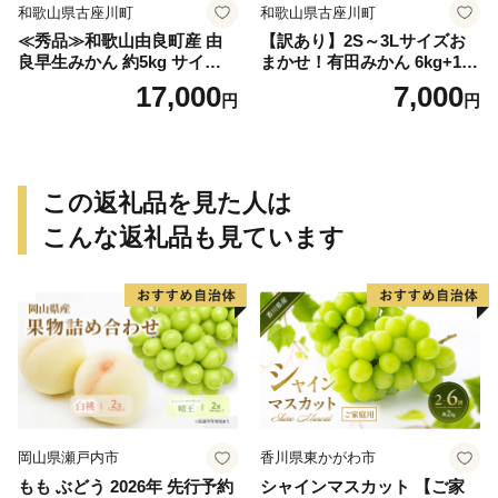
和歌山県古座川町
和歌山県古座川町
≪秀品≫和歌山由良町産 由
【訳あり】2S～3Lサイズお
良早生みかん 約5kg サイズお
まかせ！有田みかん 6kg+1kg
まかせ【sml106C】
保証分 11月から12月下旬ま
17,000
7,000
円
円
でに順次発送致します。 / 訳
ありみかん 有田みかん みか
ん ミカン 蜜柑 柑橘 温州みか
ん 和歌山 ご家庭用
この返礼品を見た人は
こんな返礼品も見ています
岡山県瀬戸内市
香川県東かがわ市
もも ぶどう 2026年 先行予約
シャインマスカット 【ご家