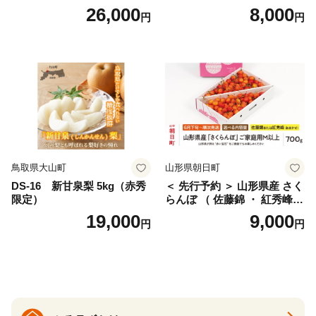
g×4パック) Lサイズ以上 旬
g (Mサイズ以上サイズミック
26,000
8,000
円
円
桜桃 産地直送 サクランボ チ
ス) 8000円 わけあり ぶんた
ェリー フルーツ 果物 果物類
ん みかん mikan 蜜柑 ミカン
仁木町 仁木 [松山商店]
土佐文旦 家庭用 産地直送 国
産 農家直送 期間限定 特産品
サイズミックス くらもとフ
ァーム 愛南町 愛媛県
鳥取県大山町
山形県朝日町
DS-16 新甘泉梨 5kg（赤秀
＜ 先行予約 ＞ 山形県産 さく
限定）
らんぼ （ 佐藤錦 ・ 紅秀峰
） ご家庭用 M以上 700g 【20
19,000
9,000
円
円
26年6月下旬から7月上旬発
送】 山形県 果物 フルーツ 初
夏 夏 送料無料