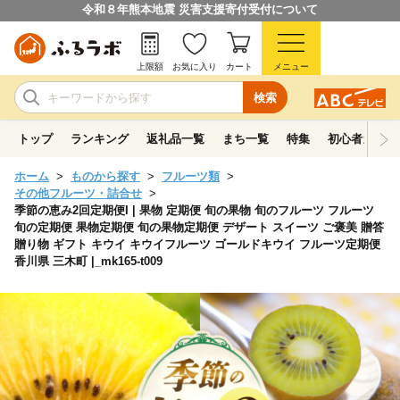
令和８年熊本地震 災害支援寄付受付について
上限額
お気に入り
カート
メニュー
検索
トップ
ランキング
返礼品一覧
まち一覧
特集
初心者ガイド
ホーム
ものから探す
フルーツ類
その他フルーツ・詰合せ
季節の恵み2回定期便I | 果物 定期便 旬の果物 旬のフルーツ フルーツ
旬の定期便 果物定期便 旬の果物定期便 デザート スイーツ ご褒美 贈答
贈り物 ギフト キウイ キウイフルーツ ゴールドキウイ フルーツ定期便
香川県 三木町 |_mk165-t009