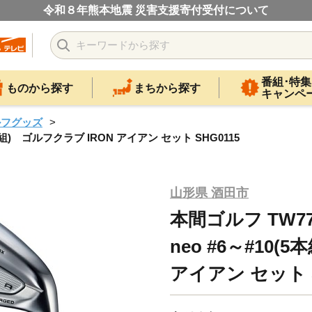
令和８年熊本地震 災害支援寄付受付について
番組･特集
ものから探す
まちから探す
キャンペ
ルフグッズ
0(5本組) ゴルフクラブ IRON アイアン セット SHG0115
山形県 酒田市
本間ゴルフ TW777 
neo #6～#10(
アイアン セット S