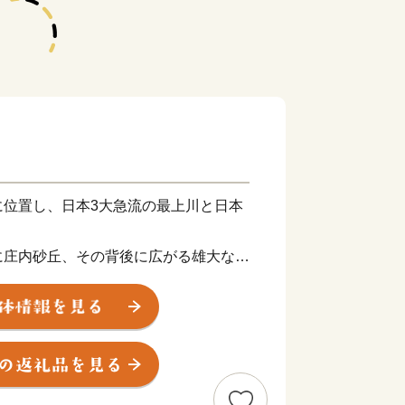
に位置し、日本3大急流の最上川と日本
に庄内砂丘、その背後に広がる雄大な庄
った庄内米は、全国的にも高い評価を得
、柿など果物の栽培も盛んです。
上方の文化が伝わり、活気あふれる商人