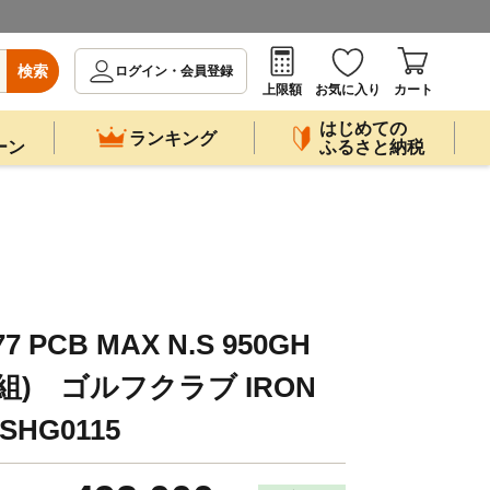
検索
ログイン・会員登録
上限額
お気に入り
カート
はじめての
ランキング
ーン
ふるさと納税
PCB MAX N.S 950GH
5本組) ゴルフクラブ IRON
HG0115