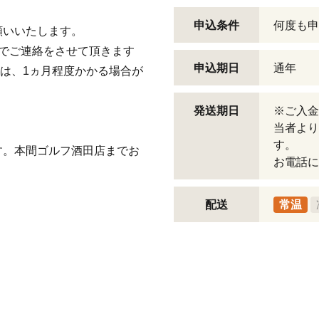
申込条件
何度も申
願いいたします。
でご連絡をさせて頂きます
申込期日
通年
合は、1ヵ月程度かかる場合が
発送期日
※ご入金
当者より
す。
す。本間ゴルフ酒田店までお
お電話に
配送
常温