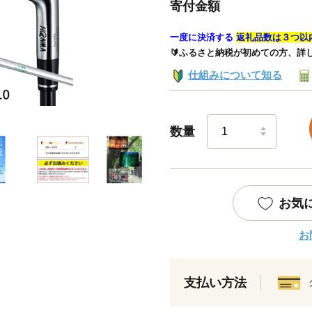
寄付金額
一度に決済する
返礼品数は３つ以
🔰ふるさと納税が初めての方、詳
仕組みについて知る
数量
お気
お
支払い方法