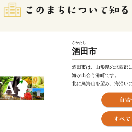
さかたし
酒田市
酒田市は、山形県の北西部
海が出会う港町です。
北に鳥海山を望み、海沿い
内平野。
肥沃な大地と澄んだ水で育
ています。
また、イチゴやメロン、梨
江戸時代、北前船交易より