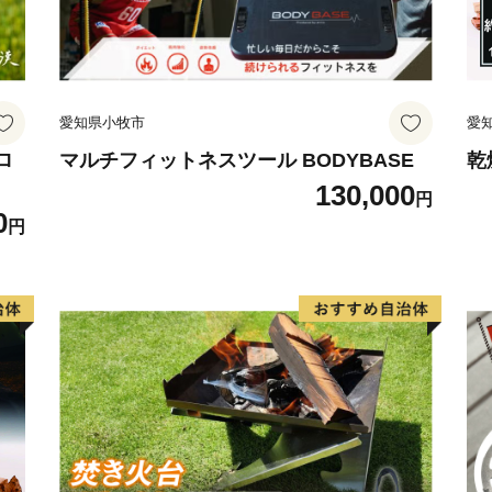
愛知県小牧市
愛
ロ
マルチフィットネスツール BODYBASE
乾
130,000
円
0
円