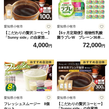
愛知県小牧市
愛知県小牧市
【こだわりの贅沢コーヒー】
【6ヶ月定期便】植物性乳酸
「Sunny side」の自家焙煎珈
菌ラブレW プレーン36本
琲ストロングブレンド（100
（計216本）
4,000
72,000
円
円
g）
愛知県小牧市
愛知県小牧市
フレッシュスムージー 8個
【こだわりの贅沢コーヒー】
セット
「Sunny side」の自家焙煎珈