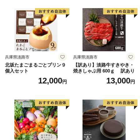
兵庫県淡路市
兵庫県淡路市
北坂たまごまるごとプリン９
【訳あり】淡路牛すきやき・
個入セット
焼きしゃぶ用 600ｇ 訳あり
12,000
13,000
円
円