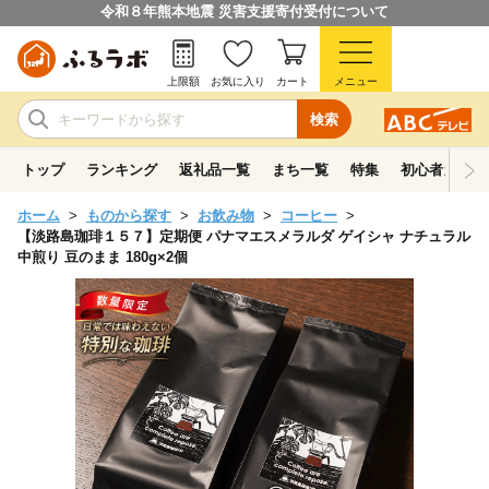
令和８年熊本地震 災害支援寄付受付について
上限額
お気に入り
カート
メニュー
検索
トップ
ランキング
返礼品一覧
まち一覧
特集
初心者ガイド
ホーム
ものから探す
お飲み物
コーヒー
【淡路島珈琲１５７】定期便 パナマエスメラルダ ゲイシャ ナチュラル
中煎り 豆のまま 180g×2個