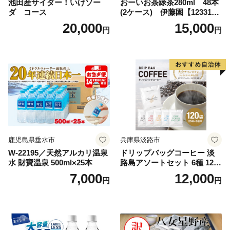
池田産サイダー！いけソー
おーいお茶緑茶280ml 48本
ダ コース
(2ケース) 伊藤園【123317
3】
20,000
15,000
円
円
鹿児島県垂水市
兵庫県淡路市
W-22195／天然アルカリ温泉
ドリップバッグコーヒー 淡
水 財寶温泉 500ml×25本
路島アソートセット 6種 120
袋 飲み比べ コーヒー
7,000
12,000
円
円