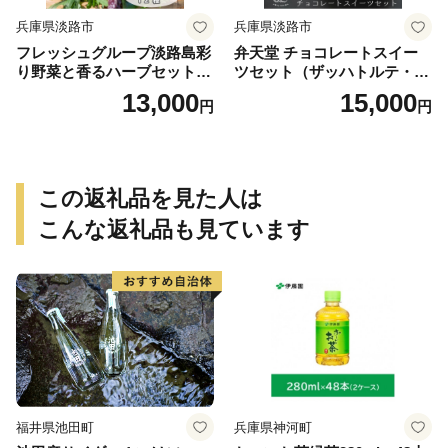
兵庫県淡路市
兵庫県淡路市
フレッシュグループ淡路島彩
弁天堂 チョコレートスイー
り野菜と香るハーブセット
ツセット（ザッハトルテ・エ
野菜
クレア・チョコレートムー
13,000
15,000
円
円
ス）
この返礼品を見た人は
こんな返礼品も見ています
福井県池田町
兵庫県神河町