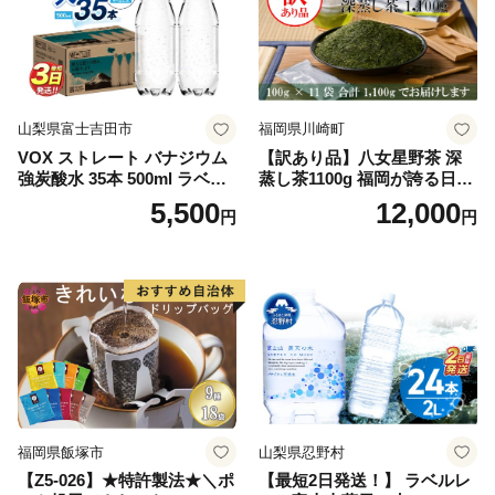
山梨県富士吉田市
福岡県川崎町
VOX ストレート バナジウム
【訳あり品】八女星野茶 深
強炭酸水 35本 500ml ラベル
蒸し茶1100g 福岡が誇る日本
レス【富士吉田市限定カート
茶_ 訳アリ 常温 お茶 茶袋 常
5,500
12,000
円
円
ン】
備品 おちゃ ocha 茶葉 緑茶
飲料 飲み物 八女 茶 日本茶
深むし茶 深蒸し 訳あり お茶
っぱ tea 八女茶 お手軽 簡単
小分け お土産 お取り寄せ グ
ルメ 福岡 九州 福岡県 国産
日本 ふかむし茶 ふかむし 家
庭用 自宅用 ちゃ りょくちゃ
ふかむしちゃ 急須 甘み 川崎
町 送料無料
福岡県飯塚市
山梨県忍野村
【Z5-026】★特許製法★＼ポ
【最短2日発送！】 ラベルレ