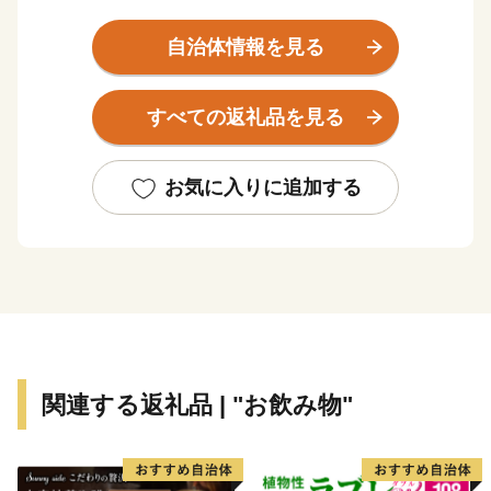
あります。
田舎と都会の両方の「好いとこ取り」をした未来の暮ら
自治体情報を見る
しがここにあります。
また、淡路島はかつて若狭や志摩と並び、朝廷にご馳走
すべての返礼品を見る
を献上した「御食国」と呼ばれており、四方を囲む海は
豊かな海産物を、温暖な気候は滋味あふれる農作物を育
てました。生産量日本一を誇る線香をはじめ、淡路ビー
お気に入りに追加する
フや淡路島玉ねぎ、カーネーションなどは「淡路ブラン
ド」としても人気があります。
【淡路市夢と未来へのふるさと寄附金の活用報告につい
て】
令和６年度に淡路市夢と未来へのふるさと寄付金を活用
関連する返礼品 | "お飲み物"
して実施した事業について、ご報告いたします。
詳細は下記をご確認ください。
https://www.city.awaji.lg.jp/uploaded/life/52844_175011_misc.pd