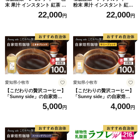
末 果汁 インスタント 紅茶 ビ
粉末 果汁 インスタント 紅茶
タミンC 袋 ロングセラー 粉
ティー ビタミンC 袋 ロング
22,000
22,000
円
円
末飲料 粉末茶 簡単 手軽 ホッ
セラー 粉末飲料 粉末茶 簡単
ト アイス
手軽 ホット アイス
愛知県小牧市
愛知県小牧市
【こだわりの贅沢コーヒー】
【こだわりの贅沢コーヒー】
「Sunny side」の自家焙煎珈
「Sunny side」の自家焙煎珈
琲こまきブレンド（100g）
琲サニーブレンド（100g）
5,000
4,000
円
円