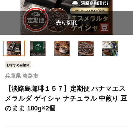
売り切れ
おすすめ自治体
兵庫県 淡路市
【淡路島珈琲１５７】定期便 パナマエス
メラルダ ゲイシャ ナチュラル 中煎り 豆
のまま 180g×2個