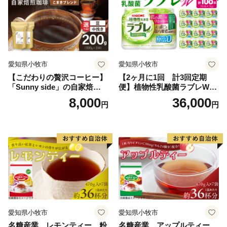
愛知県小牧市
愛知県小牧市
【こだわりの贅沢コーヒー】
【2ヶ月に1回 計3回定期
「Sunny side」の自家焙煎珈
便】植物性乳酸菌ラブレW
琲こまきブレンド（200g）
プレーン36本（計108本）
8,000
36,000
円
円
愛知県小牧市
愛知県小牧市
名糖産業 レモンティー 粉
名糖産業 アップルティー