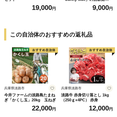
琲ブレンド珈琲飲み比べセッ
19,000
9,000
円
円
ト（300g）
この自治体のおすすめの返礼品
兵庫県淡路市
兵庫県淡路市
今井ファームの淡路島たまね
淡路牛 赤身切り落とし 1kg
ぎ「かくし玉」20kg 玉ねぎ
（250ｇ×4PC） 赤身
22,000
12,000
円
円