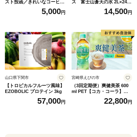
スト投函／きれいなコーヒー
ス 富士山蒼天の水 2L×24本
ドリップバッグ9種セット(18
（4ケース）※離島不可 天然
5,000
14,500
円
円
袋)ゆうパケットでお届け！
水 ミネラルウォーター 水 ペ
ットボトル 2000ml バナジウ
ム天然水 飲料水 軟水 鉱水 国
産 シリカ ミネラル 美容 備蓄
防災 長期保存 富士山 山梨県
忍野村
山口県下関市
宮崎県えびの市
【トロピカルフルーツ風味】
（3回定期便）爽健美茶 600
EZOBOLIC プロテイン 3kg
ml PET【コカ・コーラ】ペ
ットボトル 1ケース(24本) 定
57,000
22,800
円
円
期便 3回(72本) セット お茶
カフェインゼロ ノンカフェ
イン ハトムギ ブレンド茶 宮
崎県 えびの市 送料無料