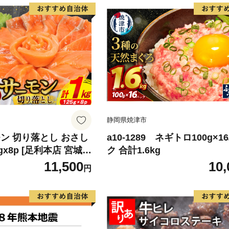
静岡県焼津市
ン 切り落とし おさし
a10-1289 ネギトロ100g×1
5gx8p [足利本店 宮城県
ク 合計1.6kg
4313] 魚 魚介類 鮭 お
11,500
10,
円
 刺身 生 生食 個包装
 海鮮 海鮮丼 魚介