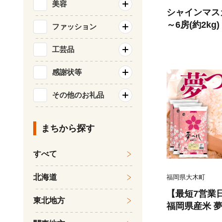
美容
シャインマス
～6房(約2kg
ファッション
ルーツ 果物 
旬のフルーツ 
工芸品
市
感謝状等
その他のお礼品
まちから探す
すべて
北海道
福岡県大木町
【最短7営業
東北地方
福岡県産米 夢つ
北海道・沖縄