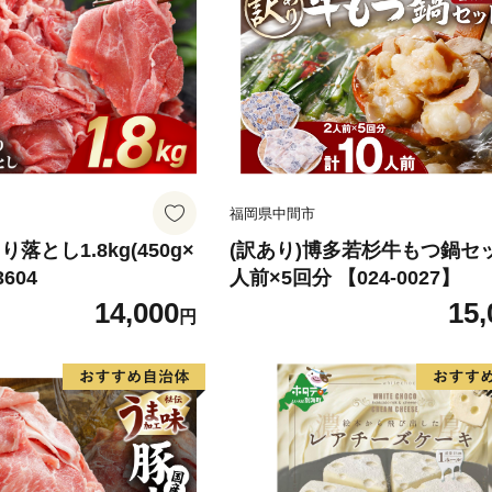
福岡県中間市
落とし1.8kg(450g×
(訳あり)博多若杉牛もつ鍋セ
3604
人前×5回分 【024-0027】
14,000
15,
円