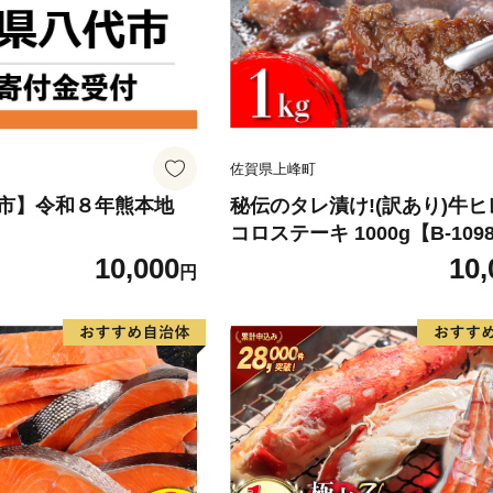
佐賀県上峰町
市】令和８年熊本地
秘伝のタレ漬け!(訳あり)牛
コロステーキ 1000g【B-109
10,000
10,
円