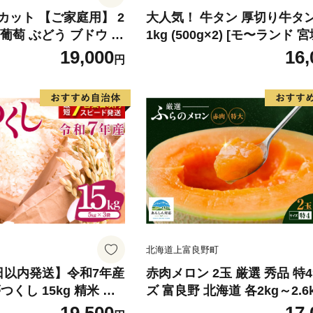
カット 【ご家庭用】 2
大人気！ 牛タン 厚切り牛タン
) 葡萄 ぶどう ブドウ フ
1kg (500g×2) [モ〜ランド 
くだもの 果実 旬の果物
気仙沼市 20564660] 肉 牛肉
19,000
16,
円
香川 香川県 東かがわ
たん 牛タン塩 牛たん塩 冷凍 
BQ アウトドア バーベキュー
り タン
北海道上富良野町
日以内発送】令和7年産
赤肉メロン 2玉 厳選 秀品 特
くし 15kg 精米 ※
ズ 富良野 北海道 各2kg～2.6k
・離島は配送不可
セット ファーム富良野 メロン