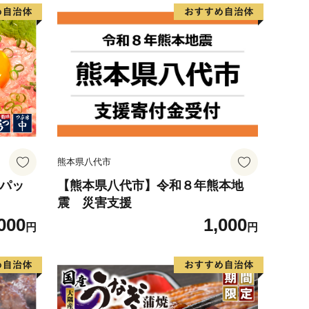
熊本県八代市
6パッ
【熊本県八代市】令和８年熊本地
震 災害支援
000
1,000
円
円