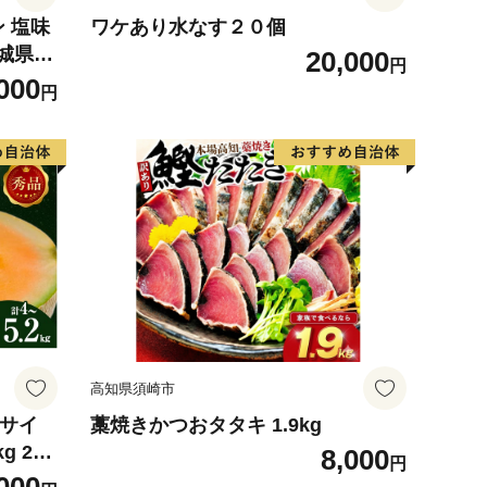
 塩味
ワケあり水なす２０個
宮城県
20,000
円
 精肉 牛
000
円
焼肉 B
 厚切
高知県須崎市
4サイ
藁焼きかつおタタキ 1.9kg
g 2玉
8,000
円
 めろ