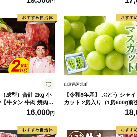
19,500
17,
円
ん 果物 くだもの フルーツ 
旬の果物 旬のフルーツ
山形県河北町
（成型）合計 2kg 小
【令和8年産】 ぶどう シャ
8P【牛タン 牛肉 焼肉用
カット 2房入り（1房600g前
り サイズ不揃い】
品 山形県河北町産【山形eLab
16,000
18,
円
074-023-r8