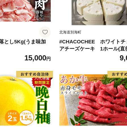
北海道別海町
落とし5Kg(うま味加
#CHACOCHEE ホワイト
アチーズケーキ 1ホール(直径
m)（北海道,別海町,チーズ,ち
15,000
9,
円
チーズケーキ,ふるさと納税