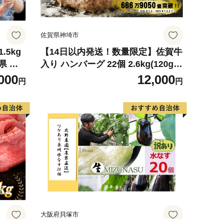
佐賀県神埼市
.5kg
【14日以内発送！数量限定】佐賀牛
県 気
入り ハンバーグ 22個 2.6kg(120g×
 蟹 たら
22個)【佐賀牛 黒毛和牛 ブランド牛
000
12,000
円
円
らば タ
九州 ハンバーグ 牛肉 豚肉 国産 お
弁当 おかず 惣菜 おすすめ 人気】(H
083106)
大阪府貝塚市