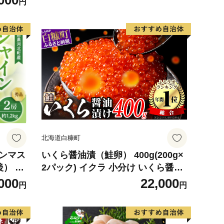
000
円
デザート
北海道白糠町
インマス
いくら醤油漬（鮭卵） 400g(200g×
後） 秀
2パック) イクラ 小分け いくら醤油
】 ka
漬 鮭いくら いくら醤油漬け 鮭 鮭卵
000
22,000
円
円
ikura 醤油いくら 冷凍いくら いく
ら北海道 醤油鮭いくら 人気 大好評
品 北海道 白糠町