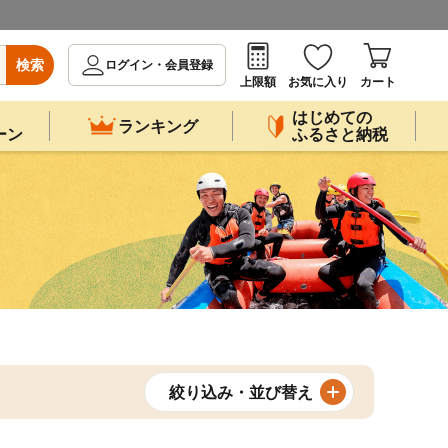
検索
ログイン・会員登録
上限額
お気に入り
カート
はじめての
ランキング
ーン
ふるさと納税
絞り込み・並び替え