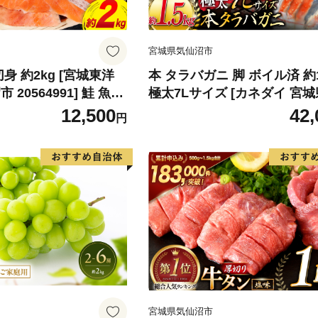
宮城県気仙沼市
身 約2kg [宮城東洋
本 タラバガニ 脚 ボイル済 約1
20564991] 鮭 魚介
極太7Lサイズ [カネダイ 宮城
リ 規格外 不揃い さけ
仙沼市 20564326] カニ かに
12,500
42,
円
シャケ 切り身 冷凍 家
ばがに たらば蟹 タラバ蟹 た
弁当 支援 サーモン 銀
ラバ ボイル
わけあり
宮城県気仙沼市