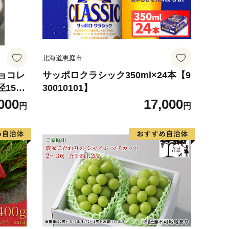
北海道恵庭市
チョコレ
サッポロクラシック350ml×24本【9
15c
30010101】
ーず,
000
17,000
円
円
）