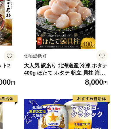
北海道別海町
ット2
大人気 訳あり 北海道産 冷凍 ホタテ
400g ほたて ホタテ 帆立 貝柱 海鮮
魚介類 刺身 大粒 天然 海鮮 ランキ
000
8,000
円
円
ング 大人気 人気 おすすめ 訳あり
）