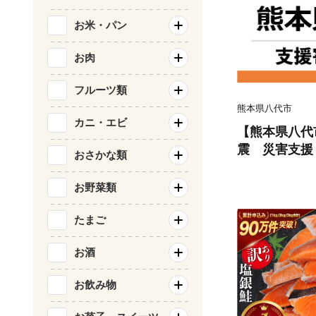
お米・パン
お肉
フルーツ類
熊本県八代市
カニ・エビ
【熊本県八代
震 災害支援
おさかな類
お野菜類
たまご
お酒
お飲み物