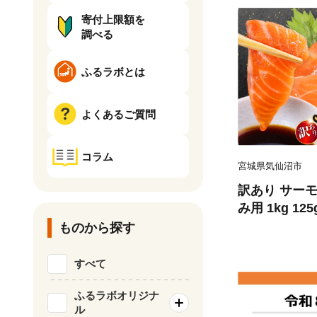
寄付上限額を
調べる
ふるラボとは
よくあるご質問
コラム
宮城県気仙沼市
訳あり サーモ
み用 1kg 12
気仙沼市 2056
ものから探す
刺し身 刺し身
チリ銀鮭 銀鮭
すべて
ふるラボオリジナ
ル