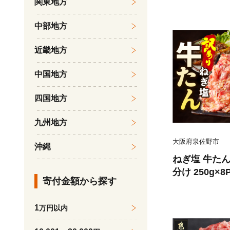
関東地方
中部地方
近畿地方
中国地方
四国地方
九州地方
大阪府泉佐野市
沖縄
ねぎ塩 牛たん
分け 250g×
寄付金額から探す
薄切り 訳あ
1
万円以内