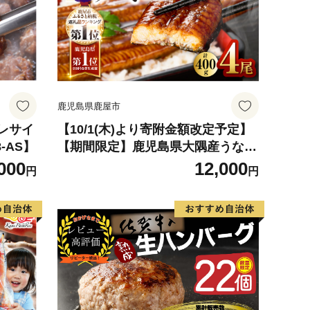
鹿児島県鹿屋市
ヒレサイ
【10/1(木)より寄附金額改定予定】
8-AS】
【期間限定】鹿児島県大隅産うなぎ
蒲焼4尾（400g） KN007-023
000
12,000
円
円