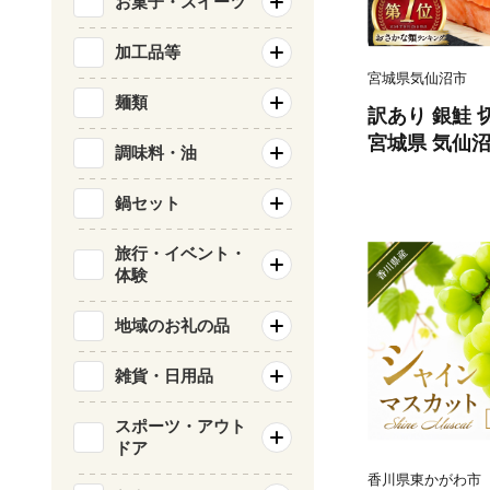
お菓子・スイーツ
加工品等
宮城県気仙沼市
麺類
訳あり 銀鮭 切
宮城県 気仙沼市 
調味料・油
類 海鮮 訳ア
サケ 鮭切身 
鍋セット
庭用 おかず 
鮭切り身 魚 
旅行・イベント・
体験
地域のお礼の品
雑貨・日用品
スポーツ・アウト
ドア
香川県東かがわ市