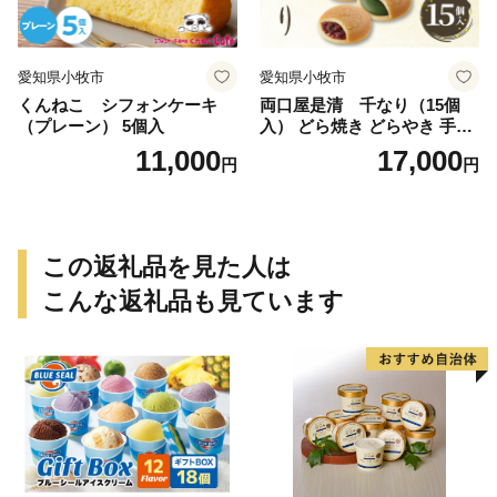
愛知県小牧市
愛知県小牧市
くんねこ シフォンケーキ
両口屋是清 千なり（15個
（プレーン） 5個入
入） どら焼き どらやき 手土
産 お土産 土産 丹波大納言小
11,000
17,000
円
円
豆 抹茶 林檎 りんご 慶事 お
祝い 法事 法要 詰め合わせ お
取り寄せ 瓢箪 豊臣秀吉 焼印
個包装 贈り物 老舗 お茶菓子
この返礼品を見た人は
こんな返礼品も見ています