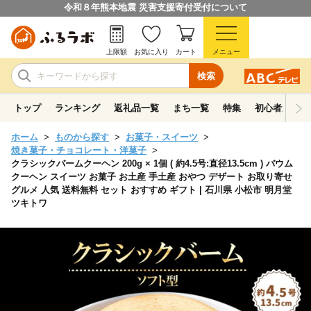
令和８年熊本地震 災害支援寄付受付について
上限額
お気に入り
カート
メニュー
検索
トップ
ランキング
返礼品一覧
まち一覧
特集
初心者ガイド
ホーム
ものから探す
お菓子・スイーツ
焼き菓子・チョコレート・洋菓子
クラシックバームクーヘン 200g × 1個 ( 約4.5号:直径13.5cm ) バウム
クーヘン スイーツ お菓子 お土産 手土産 おやつ デザート お取り寄せ
グルメ 人気 送料無料 セット おすすめ ギフト | 石川県 小松市 明月堂
ツキトワ