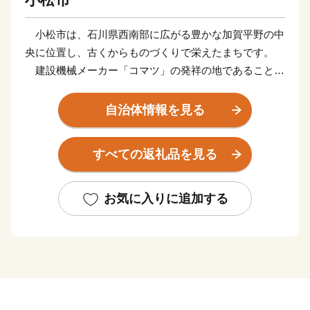
小松市は、石川県西南部に広がる豊かな加賀平野の中
央に位置し、古くからものづくりで栄えたまちです。
建設機械メーカー「コマツ」の発祥の地であることや
伝統工芸の九谷焼の産地としても有名です。
自治体情報を見る
町衆文化も脈々と継承され、全国三大子供歌舞伎の1
つに数えられる「お旅まつり」の曳山子供歌舞伎は、
すべての返礼品を見る
250年の歴史を誇ります。
ほかにも、歌舞伎十八番の内「勧進帳」の舞台「安宅
の関」、1300年の古湯「粟津温泉」、桜の名所「芦城
お気に入りに追加する
公園」、紅葉が美しい「那谷寺」では、四季折々の美を
楽しめます。
「北陸の際立ったまち」をめざして、皆様と共にまち
づくりに取り組む小松市。
どうか、皆様の温かい応援をお願いいたします。