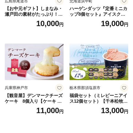
広島県尾道市
北海道浜中町
【お中元ギフト】しまなみ・
ハーゲンダッツ『定番ミニカ
瀬戸田の素材がたっぷり！ジ
ップ8個セット』アイスクリ
ェラート8個
ーム アイス スイーツ デザー
10,000
19,000
円
円
ト_H0016-104
兵庫県神戸市
栃木県那須塩原市
【観音屋】デンマークチーズ
福袋セット（ミレピーニアイ
ケーキ 8個入り【ケーキ チ
ス12個セット）【千本松牧
ーズケーキ 人気スイーツ お
場】 ns025-014-12 【デザー
11,000
13,000
円
円
すすめスイーツ 神戸スイー
ト 詰め合わせ ギフト】
ツ 新感覚チーズケーキ おす
すめケーキ 兵庫県 神戸市 D0
910-17】