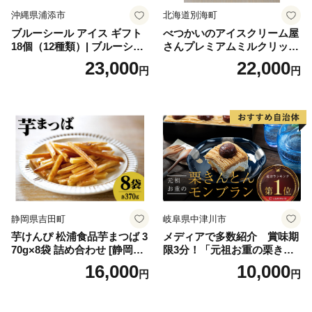
沖縄県浦添市
北海道別海町
ブルーシール アイス ギフト
べつかいのアイスクリーム屋
18個（12種類）| ブルーシー
さんプレミアムミルクリッチ
ルアイス ブルーシールアイ
12個（AP-01）（ 北海道アイ
23,000
22,000
円
円
スクリーム 着日指定可能 送
ス 北海道産アイス アイス ア
料無料 ジェラート 沖縄県 バ
イススイーツ アイスクリー
ースデー 贈り物 プレゼント
ム 北海道産アイスクリーム
誕生日 カップ 詰め合わせ バ
道産アイス 道産アイスクリ
ラエティ | バニラ チョコレー
ーム ギフト 詰合せ 詰め合わ
ト ストロベリー ピスタチオ
せ ふるさと納税 ）
バニラ＆クッキー ウベ 沖縄
紅イモ 塩ちんすこう 沖縄シ
ークヮーサー 沖縄黒糖 琉球
ロイヤルミルクティ 沖縄パ
イン
静岡県吉田町
岐阜県中津川市
芋けんぴ 松浦食品芋まつば 3
メディアで多数紹介 賞味期
70g×8袋 詰め合わせ [静岡伊
限3分！「元祖お重の栗きん
勢丹(松浦食品) 静岡県 吉田町
とんモンブラン」 【未来の
16,000
10,000
円
円
22424274] 芋ケンピ セット
ご褒美】スイーツ 栗 モンブ
小袋 個包装 小分け
ラン くりきんとん デザート
ご褒美 お取り寄せ くり お菓