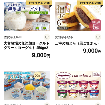
子 菓子 F4N-2298
佐賀県上峰町
愛知県小牧市
大富牧場の無添加ヨーグルト
三幸の福どら（黒ごまあん）
グリークヨーグルト 450g×2
9,000
円
9,000
円