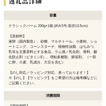
容量
クラシックバーム 200g×1個 (約4.5号:直径13.5cm)
【原材料】
液卵（国内製造）、砂糖、マルチトール、小麦粉、ショ
ートニング、コーンスターチ、植物性油脂、はちみつ、
乳等を主要原料とする食品、ラム酒／乳化剤、香料、酸
化防止剤（ビタミンE）、増粘多糖類、膨張剤、（一部
に卵、小麦、乳成分、大豆を含む）
【のし対応／ラッピング対応、承っております！】
※【のし】【ラッピング】をご希望の方は備考欄などに
ご記載ください。
消費期限
【賞味期限】