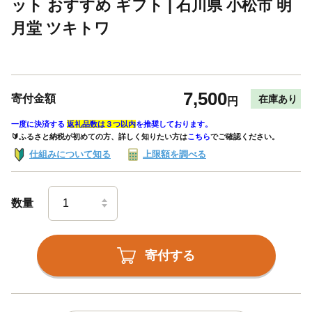
ット おすすめ ギフト | 石川県 小松市 明
月堂 ツキトワ
7,500
寄付金額
在庫あり
円
一度に決済する
返礼品数は３つ以内
を推奨しております。
🔰ふるさと納税が初めての方、詳しく知りたい方は
こちら
でご確認ください。
仕組みについて知る
上限額を調べる
数量
寄付する