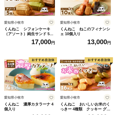
愛知県小牧市
愛知県小牧市
くんねこ シフォンケーキ
くんねこ ねこのフィナンシ
（アソート）純生サンド 5個
ェ 10個入り
入
17,000
13,000
円
円
愛知県小牧市
愛知県小牧市
くんねこ 濃厚カタラーナ 4
くんねこ おいしいお米のく
個入り
っきー 4種類 クッキー グル
テンフリー