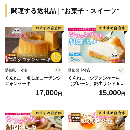
関連する返礼品 | "お菓子・スイーツ"
【注意】申し込みと返礼品のお届けについて
※返礼品は「市外在住の方へのお礼」を目的に送付する
もので、小松市にお住まいの方に送付することはできま
せん。あらかじめご了承ください。
© 2025 SANRIO CO., LTD. APPROVAL NO. L657205
愛知県小牧市
愛知県小牧市
くんねこ 名古屋コーチンシ
くんねこ シフォンケーキ
フォンケーキ
（プレーン）純生サンド 5個
入
17,000
15,000
円
円