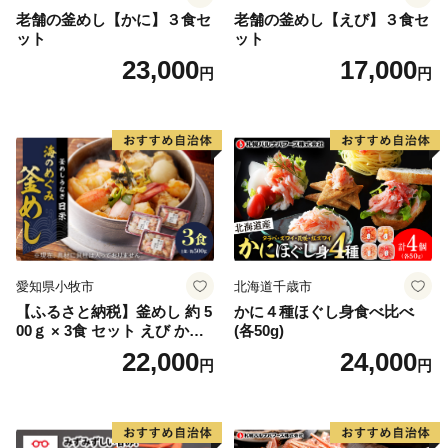
ルシースイーツとして子供から大人まで皆に愛されるひ
老舗の釜めし【かに】３食セ
老舗の釜めし【えび】３食セ
たちなか市ソウルフードです。
ット
ット
＜ひたちなか海浜鉄道湊線＞
23,000
17,000
円
円
ひたちなか海浜鉄道湊線は、大正２年（1913年）に運
行を開始した歴史あるローカル線であり、地域を象徴す
る存在として地元民に愛されています。映画「フラガー
ル」をはじめ、ドラマ・CM等のロケーションとしても
数多く起用されており、中でも、那珂湊駅は築100年を
超えた趣のある木造駅舎が魅力的で「関東の駅百選」に
選出されています。また、勝田駅から阿字ヶ浦駅まで計
10駅（今後、国営ひたち海浜公園前まで延伸予定）に設
愛知県小牧市
北海道千歳市
置されている駅名標は、それぞれの地域の魅力が一目で
【ふるさと納税】釜めし 約 5
かに４種ほぐし身食べ比べ
伝わるユニークなデザインとなっており、2015年度グ
00ｇ × 3食 セット えび かに
(各50g)
ッドデザイン賞を受賞しました。列車のレトロな雰囲気
海のめぐみ 老舗 急速冷凍 レ
22,000
24,000
円
円
と広大なお芋畑や田園風景を眺めながら、14.3ｋｍのシ
ンチン 時短 簡単調理 食品 加
工品 ご飯 お弁当 おにぎり お
ョートトリップを楽しむことができます。
茶漬け お取り寄せ お取り寄
せグルメ 愛知県 小牧市 送料
無料