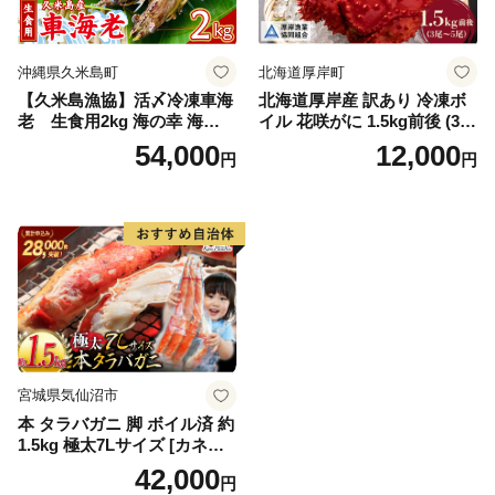
メ
沖縄県久米島町
北海道厚岸町
【久米島漁協】活〆冷凍車海
北海道厚岸産 訳あり 冷凍ボ
老 生食用2kg 海の幸 海鮮
イル 花咲がに 1.5kg前後 (3尾
車えび クルマエビ 高級食材
～5尾入) 蟹 花咲ガニ 魚介類
54,000
12,000
円
円
生食 刺身 鮮度抜群 プリプリ
魚介 [№5863-1090]
甘み 旨味 塩焼き 天ぷら 素揚
げ BBQ シーフード 贈答 贈
り物 お歳暮 お中元
宮城県気仙沼市
本 タラバガニ 脚 ボイル済 約
1.5kg 極太7Lサイズ [カネダ
イ 宮城県 気仙沼市 2056432
42,000
円
6] カニ かに 蟹 たらばがに た