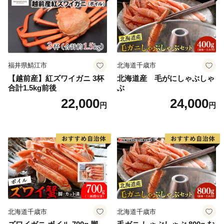
福井県鯖江市
北海道千歳市
【越前産】紅ズワイガニ 3杯
北海道産 毛がにしゃぶしゃ
合計1.5kg前後
ぶ
22,000
24,000
円
円
北海道千歳市
北海道千歳市