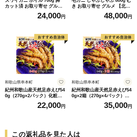
ズワイガニ ボイル 700g 脚
毛ガニ しゃぶしゃぶ 800g む
カット済 お取り寄せ グルメ
き お取り寄せ グルメ 【北海
【北海道】【札幌バルナバフ
道】【札幌バルナバフーズ】
24,000
48,000
円
円
ーズ】
和歌山県串本町
和歌山県串本町
紀州和歌山産天然足赤えび54
紀州和歌山産天然足赤えび54
0g（270g×2パック）化粧箱
0g×2箱（270g×4パック）化
入 ※2026年12月上旬〜2027
粧箱入 ※2026年12月上旬〜2
22,000
35,000
円
円
年2月上旬頃順次発送予定
027年2月上旬頃順次発送予定
（お届け日指定不可）／海老
（お届け日指定不可）（お届
エビ えび クマエビ 足赤 天然
け日指定不可）／海老 エビ
おかず【uot772A】
えび クマエビ 足赤 天然 おか
ず【uot773A】
この返礼品を見た人は