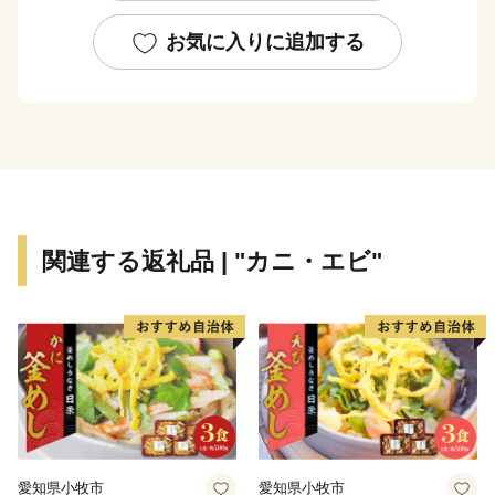
見頃を迎え、大勢の観光客で賑わいます。夏に突如姿を
現す新緑のコキアは、秋にかけて赤と緑のグラデーショ
お気に入りに追加する
ンを表現し、10月頃には『紅葉コキア』として一面を真
っ赤に染め上げます。その他、市内の馬渡はにわ公園で
は、毎年6月に美しい花しょうぶが咲き誇り、白と紫の
涼しげな花景色は、来園者に初夏の訪れを感じさせてく
れています。
＜豊富な海の幸と、地域に根付いた“食”を味わう＞
太平洋に面するひたちなか市に訪れたのなら、必ず食べ
関連する返礼品 | "カニ・エビ"
たい海の幸。 那珂湊おさかな市場では、旬の魚介類や
近海で採れる地魚が豊富に揃う魚市場で、県内外から年
間100万人以上の観光客が訪れます。大きなネタが魅力
のお寿司や新鮮な海の幸が盛りだくさんの海鮮丼を心ゆ
くまでご堪能いただけます。その他、たこの加工生産量
日本一を誇り、多数の水産加工会社では様々な商品の製
造、オリジナル商品の開発が盛んに行われています。ま
た、日本屈指の生産量を誇る「ほしいも」は無添加のヘ
愛知県小牧市
愛知県小牧市