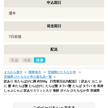
申込期日
通年
発送期日
7日前後
配送
常温
冷蔵
冷凍
まちから探す
関東地方
茨城県ひたちなか市
茨城県 ひたちなか市の返礼品一覧
訳あり 生たらばがに脚 約500g 【5営業日以内配送】｜訳あり カニ か
に 蟹 本たらば蟹 たらばがに たらば蟹 タラバ蟹 たらば タラバ 生 刺身
しゃぶしゃぶ 訳ありスリット入り 海鮮 ボイル ひたちなか市 茨城県
このページをシェアする