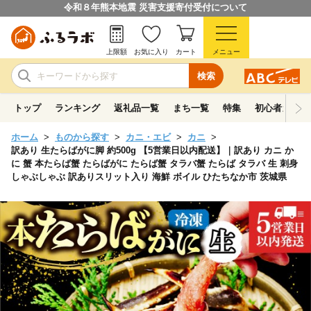
令和８年熊本地震 災害支援寄付受付について
上限額
お気に入り
カート
メニュー
検索
トップ
ランキング
返礼品一覧
まち一覧
特集
初心者ガイド
ホーム
ものから探す
カニ・エビ
カニ
訳あり 生たらばがに脚 約500g 【5営業日以内配送】｜訳あり カニ か
に 蟹 本たらば蟹 たらばがに たらば蟹 タラバ蟹 たらば タラバ 生 刺身
しゃぶしゃぶ 訳ありスリット入り 海鮮 ボイル ひたちなか市 茨城県