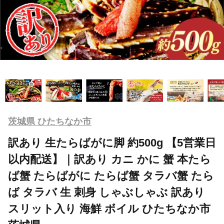
茨城県 ひたちなか市
訳あり 生たらばがに脚 約500g 【5営業日
以内配送】｜訳あり カニ かに 蟹 本たら
ば蟹 たらばがに たらば蟹 タラバ蟹 たら
ば タラバ 生 刺身 しゃぶしゃぶ 訳あり
スリット入り 海鮮 ボイル ひたちなか市