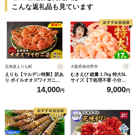
こんな返礼品も見ています
北海道えりも町
大阪府泉佐野市
えりも【マルデン特製】訳あ
むきえび 総量 1.7kg 特大5L
り ボイルオオズワイガニ姿2
サイズ【下処理不要 小分け 8
kg《1kg(４尾～５尾)×2》【e
50g×2P 訳あり サイズ不揃い
14,000
9,000
円
円
r002-051-a】 / ふるさと納税
バナメイエビ バラ凍結】
オオズワイガニ ズワイガニ
訳あり 北海道 日高 浜茹で ボ
イル済み 冷凍 カニ 蟹 かに
カニ味噌 甲羅 お得 格安 小ぶ
り 解凍 カニ鍋 甲羅焼き 海鮮
返礼品 特産品 新鮮 濃厚 旨み
簡単調理 家庭用 ギフト グル