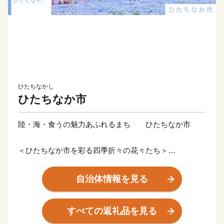
ひたちなかし
ひたちなか市
陸・海・食うの魅力あふれるまち ひたちなか市
＜ひたちなか市を彩る四季折々の花々たち＞
ひたちなか市は茨城県の中央部、県都水戸市に隣接。暖
かな春が訪れる頃、国営ひたち海浜公園では、香り高く
自治体情報を見る
色鮮やかなスイセン、カラフルで可愛らしいチューリッ
プ、そして、『死ぬまでに行きたい！世界の絶景』と評
すべての返礼品を見る
され空の青・海の青のハーモニーが美しいネモフィラが