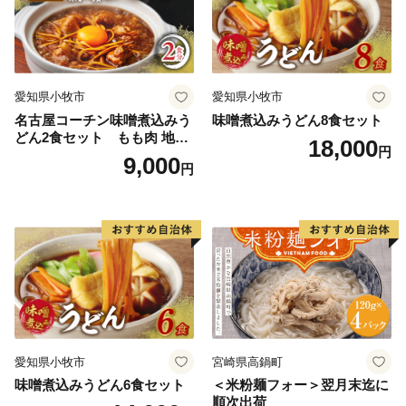
〒897-0006
住所:鹿児島県南さつま市加世田本町41-7
宛先：鹿児島市ふるさと納税サポートセンター 宛
※鹿児島市では、ワンストップ特例申請受付を外部委託
愛知県小牧市
愛知県小牧市
しています。
名古屋コーチン味噌煮込みう
味噌煮込みうどん8食セット
どん2食セット もも肉 地鶏
18,000
円
味噌うどん
9,000
円
愛知県小牧市
宮崎県高鍋町
味噌煮込みうどん6食セット
＜米粉麺フォー＞翌月末迄に
順次出荷