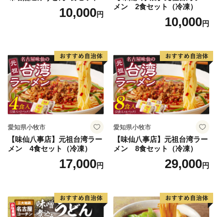
にお届けいたします。
メン 2食セット（冷凍）
10,000
円
（入金方法がクレジットカード決済以外の方は、１か
10,000
円
月を超える場合もございます。）
・県外にお住まいで、年2,000円以上の寄附をお寄せい
ただいた方に、鹿児島県内の観光・文化施設(仙巌園、
水族館、いおワールド かごしま水族館など約60施設)等
において入館料等の割引が受けられる「かごしま応援者
証」を発行しています。
※ご希望の方は、ご連絡をお願いいたします。
愛知県小牧市
愛知県小牧市
【味仙八事店】元祖台湾ラー
【味仙八事店】元祖台湾ラー
◆ワンストップ特例申請書◆
メン 4食セット（冷凍）
メン 8食セット（冷凍）
申請書を受領書と一緒にお送りします。
17,000
29,000
円
円
ワンストップ特例申請書は入金確認後３０日以内に住民
票住所へお送り致します。
必要情報を記載の上、返送してください。
【ワンストップ特例申請書送付先】