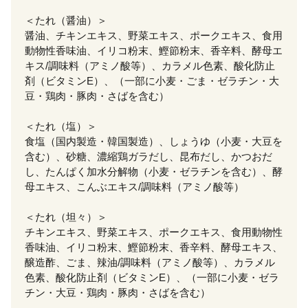
＜たれ（醤油）＞
醤油、チキンエキス、野菜エキス、ポークエキス、食用
動物性香味油、イリコ粉末、鰹節粉末、香辛料、酵母エ
キス/調味料（アミノ酸等）、カラメル色素、酸化防止
剤（ビタミンE）、（一部に小麦・ごま・ゼラチン・大
豆・鶏肉・豚肉・さばを含む）
＜たれ（塩）＞
食塩（国内製造・韓国製造）、しょうゆ（小麦・大豆を
含む）、砂糖、濃縮鶏ガラだし、昆布だし、かつおだ
し、たんぱく加水分解物（小麦・ゼラチンを含む）、酵
母エキス、こんぶエキス/調味料（アミノ酸等）
＜たれ（坦々）＞
チキンエキス、野菜エキス、ポークエキス、食用動物性
香味油、イリコ粉末、鰹節粉末、香辛料、酵母エキス、
醸造酢、ごま、辣油/調味料（アミノ酸等）、カラメル
色素、酸化防止剤（ビタミンE）、（一部に小麦・ゼラ
チン・大豆・鶏肉・豚肉・さばを含む）