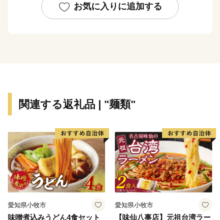
お気に入りに追加する
また、南の交流拠点都市として各種都市機能が集積して
おり、これらを活かした企業立地に取り組んでいます。
豊かな自然に恵まれた鹿児島市は黒毛和牛、黒豚、魚
介、お茶などイチオシ食材が多数！高い技術で生み出さ
れた美術工芸品も必見です！
関連する返礼品 | "麺類"
___________________________________________________
◆お礼の品について◆
・鹿児島市に寄附をしていただいた方を対象に、お礼の
品をお送りします。
（鹿児島市内にお住まいの方にはお礼の品はお送りし
ていません。予めご了承ください。）
愛知県小牧市
愛知県小牧市
・お礼の品は、寄附の入金確認後、おおむね１か月以内
味噌煮込みうどん4食セット
【味仙八事店】元祖台湾ラー