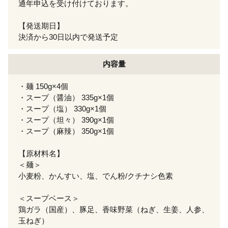
通年申込を受け付けております。
【発送期日】
決済から30日以内で発送予定
内容量
・麺 150g×4個
・スープ（醤油） 335g×1個
・スープ（塩） 330g×1個
・スープ（坦々） 390g×1個
・スープ（麻辣） 350g×1個
【原材料名】
＜麺＞
小麦粉、かんすい、塩、でん粉/クチナシ色素
＜スープベース＞
鶏ガラ（国産）、豚足、香味野菜（ねぎ、生姜、人参、
玉ねぎ）