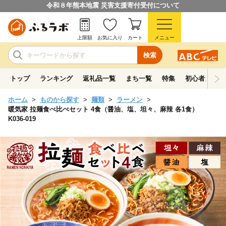
令和８年熊本地震 災害支援寄付受付について
上限額
お気に入り
カート
メニュー
検索
トップ
ランキング
返礼品一覧
まち一覧
特集
初心者ガイド
ホーム
ものから探す
麺類
ラーメン
暖気家 拉麺食べ比べセット 4食（醤油、塩、坦々、麻辣 各1食）
K036-019