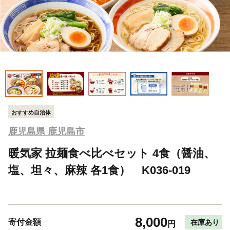
おすすめ自治体
鹿児島県 鹿児島市
暖気家 拉麺食べ比べセット 4食（醤油、
塩、坦々、麻辣 各1食） K036-019
8,000
寄付金額
在庫あり
円