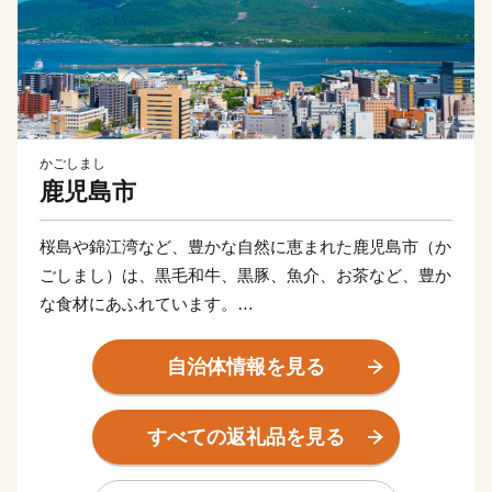
かごしまし
鹿児島市
桜島や錦江湾など、豊かな自然に恵まれた鹿児島市（か
ごしまし）は、黒毛和牛、黒豚、魚介、お茶など、豊か
な食材にあふれています。
産地ならではの味である焼酎やさつま揚げなど美味し
自治体情報を見る
い“食”の宝庫です。
すべての返礼品を見る
伝統の技を受け継ぎ、高い技術で生み出された薩摩切
子、薩摩焼など、匠の技が光る“逸品”があります。