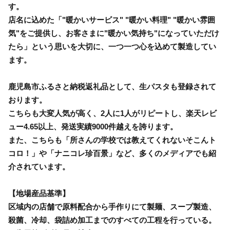
す。
店名に込めた「"暖かいサービス" "暖かい料理" "暖かい雰囲
気"をご提供し、お客さまに"暖かい気持ち"になっていただけ
たら」という思いを大切に、一つ一つ心を込めて製造してい
ます。
鹿児島市ふるさと納税返礼品として、生パスタも登録されて
おります。
こちらも大変人気が高く、2人に1人がリピートし、楽天レビ
ュー4.65以上、発送実績9000件越えを誇ります。
また、こちらも「所さんの学校では教えてくれないそこんト
コロ！」や「ナニコレ珍百景」など、多くのメディアでも紹
介されています。
【地場産品基準】
区域内の店舗で原料配合から手作りにて製麺、スープ製造、
殺菌、冷却、袋詰め加工までのすべての工程を行っている。