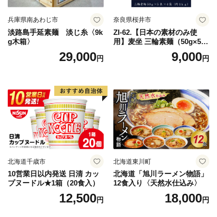
兵庫県南あわじ市
奈良県桜井市
淡路島手延素麺 淡じ糸〈9k
ZI-62.【日本の素材のみ使
g木箱〉
用】麦坐 三輪素麺（50g×5束
×4袋）
29,000
9,000
円
円
北海道千歳市
北海道東川町
10営業日以内発送 日清 カッ
北海道「旭川ラーメン物語」
プヌードル★1箱（20食入）
12食入り〈天然水仕込み〉
12,500
18,000
円
円