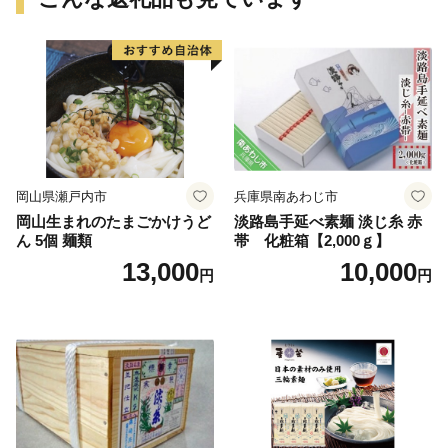
岡山県瀬戸内市
兵庫県南あわじ市
岡山生まれのたまごかけうど
淡路島手延べ素麺 淡じ糸 赤
ん 5個 麺類
帯 化粧箱【2,000ｇ】
13,000
10,000
円
円