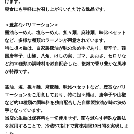
けます。
朝食にも手軽にお召し上がりいただける逸品です。
＜豊富なバリエーション＞
醤油らーめん、塩らーめん、担々麺、麻辣麺、味比べセット
など、多様な種類のラーメンが用意されています。
特に担々麺は、自家製辣油が味の決め手であり、唐辛子、韓
国唐辛子、山椒、八角、けしの実、ゴマ、あおさ、セロリな
ど約10種類の調味料を独自配合した、複雑で香り豊かな風味
が特徴です。
醤油、塩、担々麺、麻辣麺、味比べセットなど、豊富なバリ
エーションをご用意しており、特に担々麺は、唐辛子や山椒
など約10種類の調味料を独自配合した自家製辣油が味の決め
手となっています。
当店の生麺は保存料を一切使用せず、菌を減らす特殊な製法
を採用することで、冷蔵5℃以下で賞味期限10日間を実現しま
した。