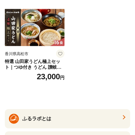
香川県高松市
特選 山田家うどん極上セッ
ト｜つゆ付き うどん 讃岐う
どん さぬきうどん 生麵 うど
23,000
円
んセット カレーうどん 生う
どん 食べ比べ 麺 麺類 ギフト
香川 香川県 高松
ふるラボとは