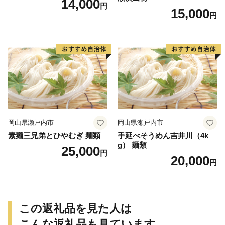
14,000
円
15,000
円
岡山県瀬戸内市
岡山県瀬戸内市
素麺三兄弟とひやむぎ 麺類
手延べそうめん吉井川（4k
g） 麺類
25,000
円
20,000
円
この返礼品を見た人は
こんな返礼品も見ています