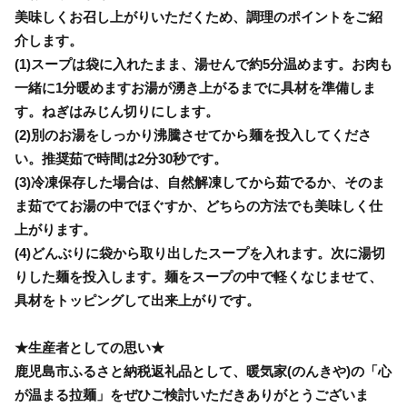
美味しくお召し上がりいただくため、調理のポイントをご紹
介します。
(1)スープは袋に入れたまま、湯せんで約5分温めます。お肉も
一緒に1分暖めますお湯が湧き上がるまでに具材を準備しま
す。ねぎはみじん切りにします。
(2)別のお湯をしっかり沸騰させてから麺を投入してくださ
い。推奨茹で時間は2分30秒です。
(3)冷凍保存した場合は、自然解凍してから茹でるか、そのま
ま茹でてお湯の中でほぐすか、どちらの方法でも美味しく仕
上がります。
(4)どんぶりに袋から取り出したスープを入れます。次に湯切
りした麺を投入します。麺をスープの中で軽くなじませて、
具材をトッピングして出来上がりです。
★生産者としての思い★
鹿児島市ふるさと納税返礼品として、暖気家(のんきや)の「心
が温まる拉麺」をぜひご検討いただきありがとうございま