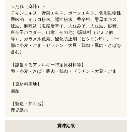
＜たれ（麻辣）＞
チキンエキス、野菜エキス、ポークエキス、食用動物性
香味油、イリコ粉末、鰹節粉末、香辛料、酵母エキス、
辣油、麻辣醤（塩蔵唐辛子、大豆みそ、大豆油、砂糖、
唐辛子パウダー、山椒、その他）/調味料（アミノ酸
等）、カラメル色素、酸化防止剤（ビタミンE）、（一
部に小麦・ごま・ゼラチン・大豆・鶏肉・豚肉・さばを
含む）
【該当するアレルギー特定原材料等】
卵・小麦・さば・豚肉・鶏肉・ゼラチン・大豆・ごま
【原材料産地】
国産
【製造・加工地】
鹿児島市
賞味期限