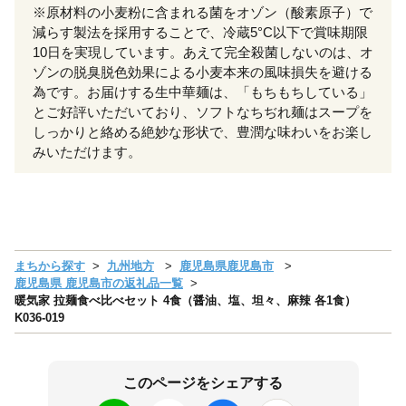
※原材料の小麦粉に含まれる菌をオゾン（酸素原子）で
減らす製法を採用することで、冷蔵5°C以下で賞味期限
10日を実現しています。あえて完全殺菌しないのは、オ
ゾンの脱臭脱色効果による小麦本来の風味損失を避ける
為です。お届けする生中華麺は、「もちもちしている」
とご好評いただいており、ソフトなちぢれ麺はスープを
しっかりと絡める絶妙な形状で、豊潤な味わいをお楽し
みいただけます。
まちから探す
九州地方
鹿児島県鹿児島市
鹿児島県 鹿児島市の返礼品一覧
暖気家 拉麺食べ比べセット 4食（醤油、塩、坦々、麻辣 各1食）
K036-019
このページをシェアする