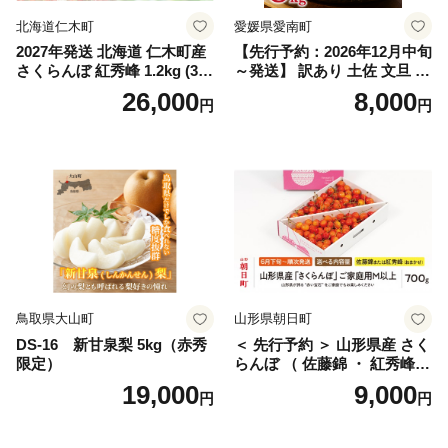
北海道仁木町
愛媛県愛南町
2027年発送 北海道 仁木町産
【先行予約：2026年12月中旬
さくらんぼ 紅秀峰 1.2kg (300
～発送】 訳あり 土佐 文旦 8k
g×4パック) Lサイズ以上 旬
g (Mサイズ以上サイズミック
26,000
8,000
円
円
桜桃 産地直送 サクランボ チ
ス) 8000円 わけあり ぶんた
ェリー フルーツ 果物 果物類
ん みかん mikan 蜜柑 ミカン
仁木町 仁木 [松山商店]
土佐文旦 家庭用 産地直送 国
産 農家直送 期間限定 特産品
サイズミックス くらもとフ
ァーム 愛南町 愛媛県
鳥取県大山町
山形県朝日町
DS-16 新甘泉梨 5kg（赤秀
＜ 先行予約 ＞ 山形県産 さく
限定）
らんぼ （ 佐藤錦 ・ 紅秀峰
） ご家庭用 M以上 700g 【20
19,000
9,000
円
円
26年6月下旬から7月上旬発
送】 山形県 果物 フルーツ 初
夏 夏 送料無料