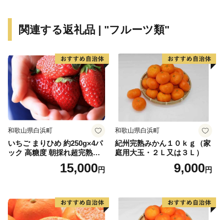
関連する返礼品 | "フルーツ類"
和歌山県白浜町
和歌山県白浜町
いちご まりひめ 約250g×4パ
紀州完熟みかん１０ｋｇ（家
ック 高糖度 朝採れ超完熟ま
庭用大玉・２Ｌ又は３Ｌ）
りひめ 1月以降発送分
15,000
9,000
円
円