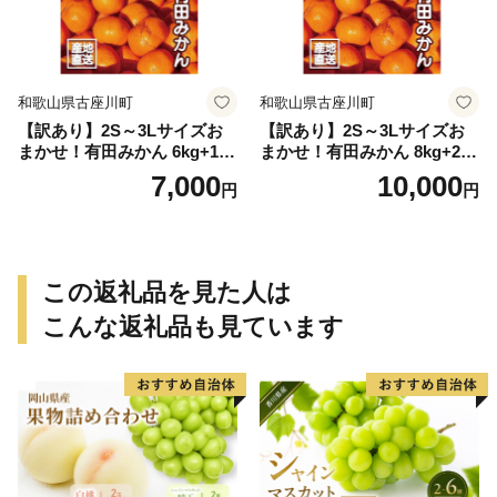
和歌山県古座川町
和歌山県古座川町
【訳あり】2S～3Lサイズお
【訳あり】2S～3Lサイズお
まかせ！有田みかん 6kg+1kg
まかせ！有田みかん 8kg+2kg
保証分 11月から12月下旬ま
保証分 11月から12月下旬ま
7,000
10,000
円
円
でに順次発送致します。 / 訳
でに順次発送致します。 / 訳
ありみかん 有田みかん みか
ありみかん 有田みかん みか
ん ミカン 蜜柑 柑橘 温州みか
ん ミカン 蜜柑 柑橘 温州みか
ん 和歌山 ご家庭用
ん 和歌山 ご家庭用
この返礼品を見た人は
こんな返礼品も見ています