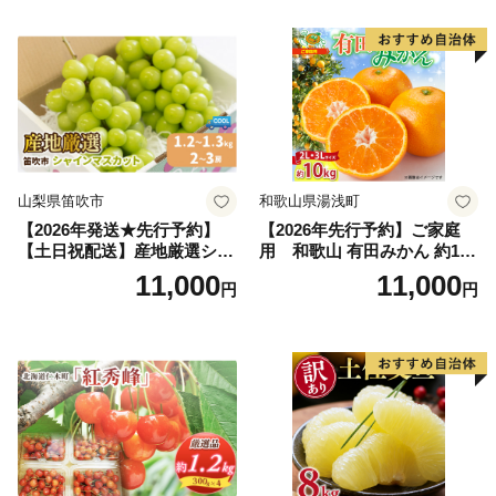
の果物 旬のフルーツ
納税 果物 桃 フルーツ モモ
果肉 長野県産 小諸市
山梨県笛吹市
和歌山県湯浅町
【2026年発送★先行予約】
【2026年先行予約】ご家庭
【土日祝配送】産地厳選シャ
用 和歌山 有田みかん 約10k
インマスカット1.2kg～1.3kg
g (2L、3Lサイズ)【湯浅町】
11,000
11,000
円
円
（2房～3房）※沖縄・離島配
_ZJ6079
送不可※ 106-003-sku02-26y
｜シャインマスカット 発送
笛吹市 山梨県 フルーツ 果物
ぶどう 葡萄 大粒 シャインマ
スカット おすすめ シャイン
マスカット 贈答 ギフト 産地
笛吹市 シャインマスカット
笛吹 葡萄 国産 ぶどう 人気
国産 1.2kg 先行｜