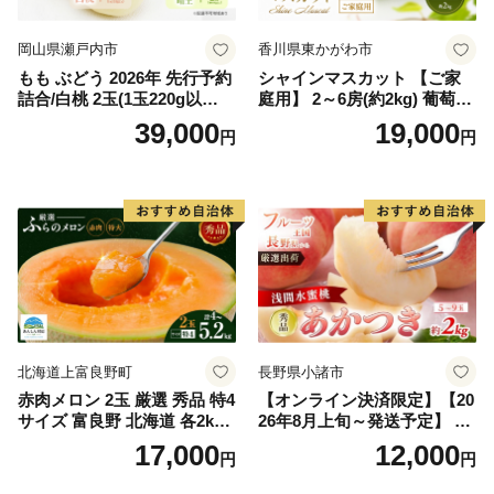
岡山県瀬戸内市
香川県東かがわ市
もも ぶどう 2026年 先行予約
シャインマスカット 【ご家
詰合/白桃 2玉(1玉220g以
庭用】 2～6房(約2kg) 葡萄 ぶ
上)・シャインマスカット 晴
どう ブドウ フルーツ 果物 く
39,000
19,000
円
円
王 2房(1房480g以上) 化粧箱
だもの 果実 旬の果物 旬のフ
入り 岡山県産 国産 フルーツ
ルーツ 香川 香川県 東かがわ
果物 ギフト
市
北海道上富良野町
長野県小諸市
赤肉メロン 2玉 厳選 秀品 特4
【オンライン決済限定】【20
サイズ 富良野 北海道 各2kg
26年8月上旬～発送予定】 先
～2.6kg 2玉 セット ファーム
行予約 「浅間水蜜桃プレミ
17,000
12,000
円
円
富良野 メロン めろん 果物 く
アム」 もも あかつき 秀品 約
だもの フルーツ デザート 旬
2kg 5～9玉 贈答品 ふるさと