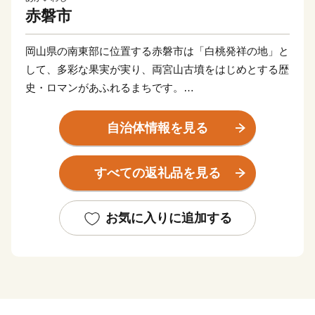
赤磐市
岡山県の南東部に位置する赤磐市は「白桃発祥の地」と
して、多彩な果実が実り、両宮山古墳をはじめとする歴
史・ロマンがあふれるまちです。
このすばらしい“ふるさと”を“未来”へつなぎ、すべての
自治体情報を見る
人が健康で笑顔にあふれ、いきいきと暮らせるまちを創
りたい。こんな夢を実現するために、市民と行政が一体
すべての返礼品を見る
となったまちづくりを推進しています。
皆さんの心にいつまでも残るふるさと赤磐市"への思
お気に入りに追加する
い。その思いを 赤磐ふるさと応援寄附金によってかた
ちにしてみませんか。
いただいたご寄附は、ふるさとの発展のために大切に使
わせていただきます。