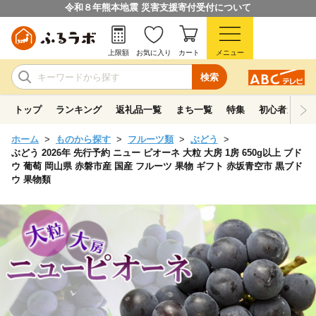
令和８年熊本地震 災害支援寄付受付について
上限額
お気に入り
カート
メニュー
検索
トップ
ランキング
返礼品一覧
まち一覧
特集
初心者ガイド
ホーム
ものから探す
フルーツ類
ぶどう
ぶどう 2026年 先行予約 ニュー ピオーネ 大粒 大房 1房 650g以上 ブド
ウ 葡萄 岡山県 赤磐市産 国産 フルーツ 果物 ギフト 赤坂青空市 黒ブド
ウ 果物類