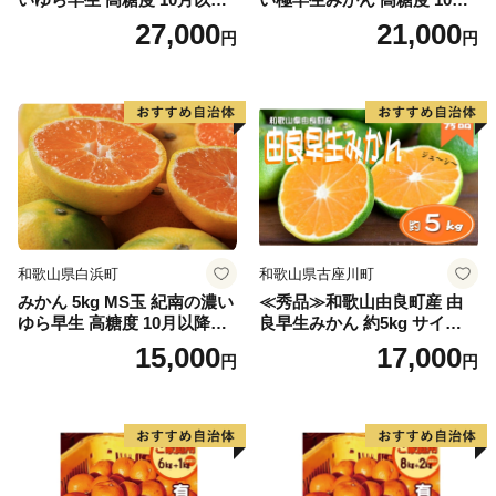
発送 マルチ被覆栽培
以降発送 マルチ被覆栽培
27,000
21,000
円
円
和歌山県白浜町
和歌山県古座川町
みかん 5kg MS玉 紀南の濃い
≪秀品≫和歌山由良町産 由
ゆら早生 高糖度 10月以降発
良早生みかん 約5kg サイズお
送 マルチ被覆栽培
まかせ【sml106C】
15,000
17,000
円
円