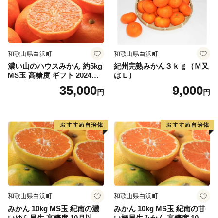
和歌山県白浜町
和歌山県白浜町
濃い山のハウスみかん 約5kg
紀州完熟みかん３ｋｇ（Ｍ又
MS玉 高糖度 ギフト 2024年7
はＬ）
月以降発送分
35,000
9,000
円
円
和歌山県白浜町
和歌山県白浜町
みかん 10kg MS玉 紀南の濃
みかん 10kg MS玉 紀南の甘
いゆら早生 高糖度 10月以降
い極早生みかん 高糖度 10月