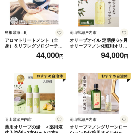
個性豊かな七郷(ななさと)が、あなたをお待ちしていま
す。
まずは返礼品で郡上の魅力をお楽しみいただき、その上
でぜひお越しください。
島根県海士町
岡山県瀬戸内市
アロマトリートメント（全
オリーブオイル 定期便 6ヶ月
身）＆リフレグソロジーチケ
オリーブマノン化粧用オリー
ット
ブオイル 200ml オリーブ オ
44,000
94,000
円
円
イル 美容 スキンケア 化粧用
油 オリーブ油 お楽しみ
岡山県瀬戸内市
岡山県瀬戸内市
薬用オリーブの湯 ＜薬用液
オリーブマノングリーンロー
体入浴剤＞2本セット(1本500
ション＆化粧用オイルセット