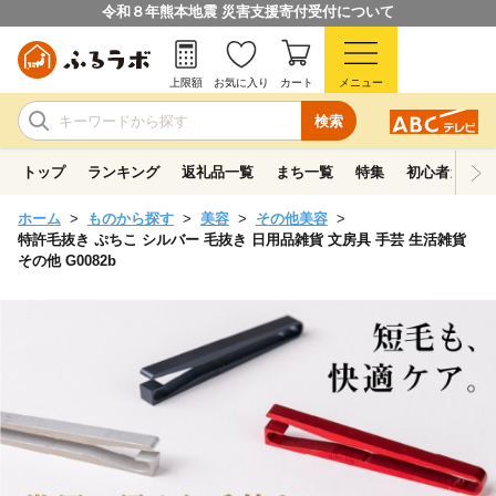
令和８年熊本地震 災害支援寄付受付について
上限額
お気に入り
カート
メニュー
検索
トップ
ランキング
返礼品一覧
まち一覧
特集
初心者ガイド
ホーム
ものから探す
美容
その他美容
特許毛抜き ぷちこ シルバー 毛抜き 日用品雑貨 文房具 手芸 生活雑貨
その他 G0082b