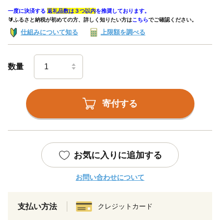
一度に決済する
返礼品数は３つ以内
を推奨しております。
🔰ふるさと納税が初めての方、詳しく知りたい方は
こちら
でご確認ください。
仕組みについて知る
上限額を調べる
数量
寄付する
お気に入りに追加する
お問い合わせについて
支払い方法
クレジットカード