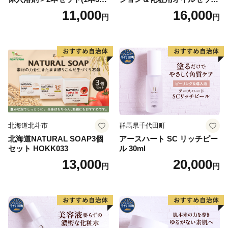
ml） 美容
美容グッズ スキンケア 化粧
11,000
16,000
円
円
水
北海道北斗市
群馬県千代田町
北海道NATURAL SOAP3個
アースハート SC リッチピー
セット HOKK033
ル 30ml
13,000
20,000
円
円