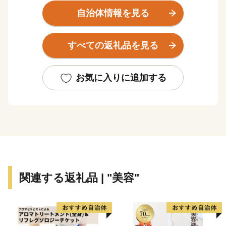
豊かな自然と調和した生活のもと、郡上鮎や明宝ハムな
自治体情報を見る
どの美味しい食べ物、ラフティングやスキー、スノーボ
ードといったアウトドアスポーツ、郡上おどりや白鳥お
すべての返礼品を見る
どりに代表される伝統文化を堪能することができます。
お気に入りに追加する
郡上八幡城を戴く水と踊りの城下町、八幡町。
古今伝授が行われた和歌の里、大和町。
白山信仰で栄えた文化が息づく町、白鳥町。
夏は高原での避暑、冬はウィンタースポーツが楽しめ
る、高鷲町。
川の幸に恵まれた円空上人ゆかりの地、美並町。
せせらぎ街道沿いに四季折々の自然とグルメを満喫でき
関連する返礼品 | "美容"
る、明宝。
オオサンショウウオが生息し、和良鮎で知られる、和良
町。