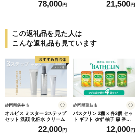
78,000
21,500
円
円
代田町
この返礼品を見た人は
こんな返礼品も見ています
静岡県袋井市
静岡県藤枝市
オルビス ミスター 3ステップ
バスクリン 2種 × 各2個 セッ
セット 洗顔 化粧水 クリーム
ト ギフト ゆず 柚子 森 香り
日用品 お風呂 バス用品 温活
22,000
12,000
円
円
アロマ 香り まとめ買い静岡
県 藤枝市 医薬部外品