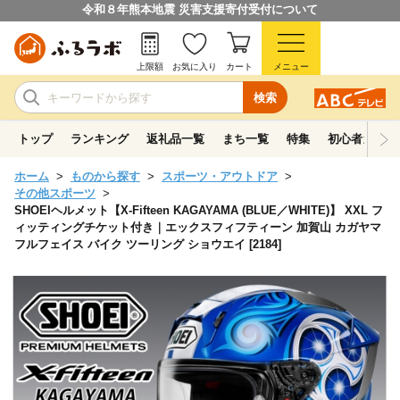
令和８年熊本地震 災害支援寄付受付について
上限額
お気に入り
カート
メニュー
検索
トップ
ランキング
返礼品一覧
まち一覧
特集
初心者ガイド
ホーム
ものから探す
スポーツ・アウトドア
その他スポーツ
SHOEIヘルメット【X-Fifteen KAGAYAMA (BLUE／WHITE)】 XXL フ
ィッティングチケット付き｜エックスフィフティーン 加賀山 カガヤマ
フルフェイス バイク ツーリング ショウエイ [2184]