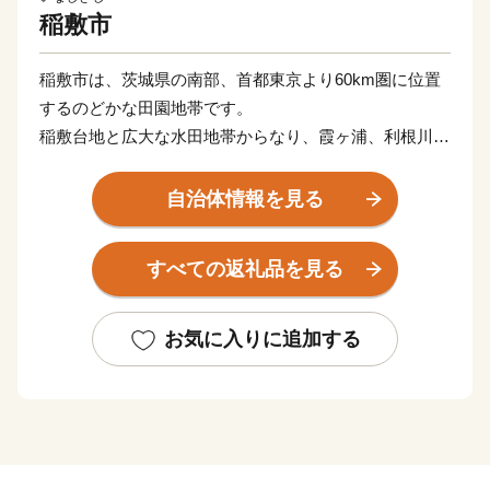
稲敷市
稲敷市は、茨城県の南部、首都東京より60km圏に位置
するのどかな田園地帯です。
稲敷台地と広大な水田地帯からなり、霞ヶ浦、利根川を
はじめとする水辺環境に恵まれ、釣りなどのレジャーが
盛んです。
自治体情報を見る
特産品は、国の地理的表示（GI）保護制度により登録さ
れている「江戸崎かぼちゃ」などの各種農産物で、施設
すべての返礼品を見る
園芸によるトマト栽培なども近年盛んに行われていま
す。県内有数の米どころでもあり、冷めてもおいしいモ
チモチした食感が特徴の人気のお米「ミルキークイー
お気に入りに追加する
ン」も特産の一つです。
恵まれた水辺環境を生かした釣り大会、県内有数の打ち
上げ数を誇る花火大会、15万本のチューリップが咲き誇
るチューリップまつりなど、様々なイベントも行われて
います。