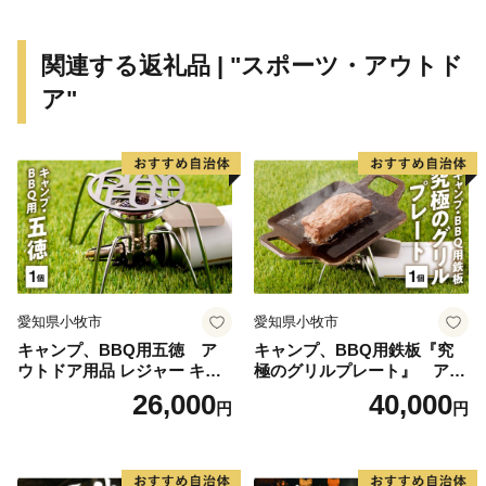
また、市内には９か所のゴルフ場が立地しており、首都
圏を中心に県内外から多くの利用客が訪れます。
関連する返礼品 | "スポーツ・アウトド
ア"
稲敷市ふるさと応援寄附について
寄附をしていただいた方に、感謝の気持ちを込めて、稲
敷市からささやかなお礼の品をお贈りさせていただきま
す。
【ご注意】
※これまではワンストップ特例申請書の受付が完了する
愛知県小牧市
愛知県小牧市
と、圧着ハガキにてお知らせ
キャンプ、BBQ用五徳 ア
キャンプ、BBQ用鉄板『究
をしておりましたが、令和5年4月よりSMSにて、受
ウトドア用品 レジャー キャ
極のグリルプレート』 アウ
付完了の旨を通知しております。
ンプ バーベキュー BBQ 五徳
トドア用品 レジャー キャン
26,000
40,000
円
円
なお、SMS通知をお送りできない方（ご登録の番号
プ バーベキュー BBQ 鉄板
が固定電話など）
につきましては、完了通知を郵送しております。