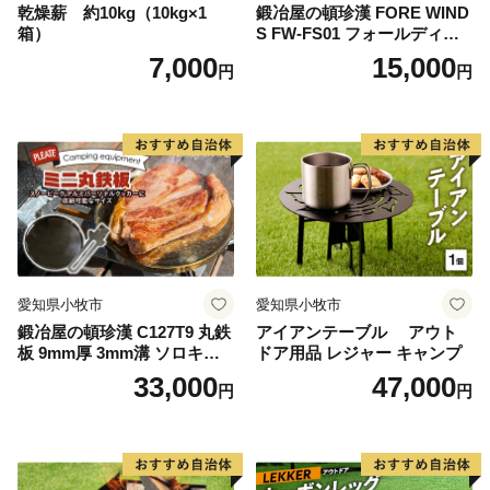
乾燥薪 約10kg（10kg×1
鍛冶屋の頓珍漢 FORE WIND
箱）
S FW-FS01 フォールディン
グ キャンプストーブ専用 五
7,000
15,000
円
円
徳リング
愛知県小牧市
愛知県小牧市
鍛冶屋の頓珍漢 C127T9 丸鉄
アイアンテーブル アウト
板 9mm厚 3mm溝 ソロキャ
ドア用品 レジャー キャンプ
ンプ用 専用ハンドル付き ス
33,000
47,000
円
円
ノーピーク アルミパーソナ
ルクッカーサイズ