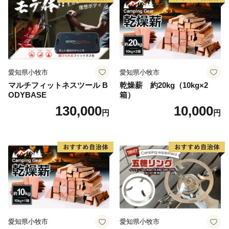
※平成30年1月1日より、お礼の品の送付は、稲敷市外
にお住いの方のご寄附（申込）に限らせていただきま
す。
※寄附につきましては、年度内の回数制限は現在設けて
おりません。
※お礼の品のお届けには1～2ヶ月程度かかることがあり
愛知県小牧市
愛知県小牧市
ます。
マルチフィットネスツール B
乾燥薪 約20kg（10kg×2
ODYBASE
箱）
※特典商品の写真はイメージです。
130,000
10,000
円
円
愛知県小牧市
愛知県小牧市