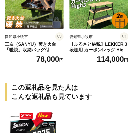
愛知県小牧市
愛知県小牧市
三友（SANYU）焚き火台
【ふるさと納税】LEKKER 3
「暖焼」収納バッグ付
段棚用 カーボンレッグ High
3 2脚 キャンプ アウトドア ソ
78,000
114,000
円
円
ロキャン カーボン アウトド
ア用品 レジャー 軽量 丈夫 持
ち運び 野外 キャンプギア テ
ーブル板用 絆ウェルド 愛知
県 小牧市 送料無料
この返礼品を見た人は
こんな返礼品も見ています