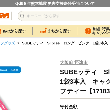
令和８年熊本地震 災害支援寄付受付について
番組･特集
ものから探す
まちから探す
キャンペ
ルフグッズ
SUBEッティ SlipTee ロング ピンク 1袋3本
大阪府 摂津市
SUBEッティ S
1袋3本入 キャ
フティー【17183
寄付金額