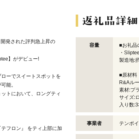
より開発された評判急上昇の
容量
■お礼品
・Slipt
tee】がデビュー!
製造地:
。
■原材料
ブローでスイートスポットを
R&Aル
が可能。
素材:プ
ョットにおいて、ロングティ
サイズ:
入り数:
事業者
テンポイ
テフロン』 をティ上部に加