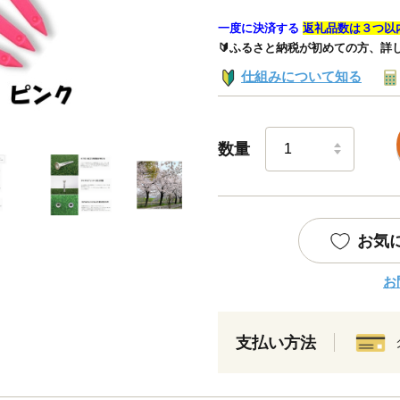
一度に決済する
返礼品数は３つ以
🔰ふるさと納税が初めての方、詳
仕組みについて知る
数量
お気
お
支払い方法