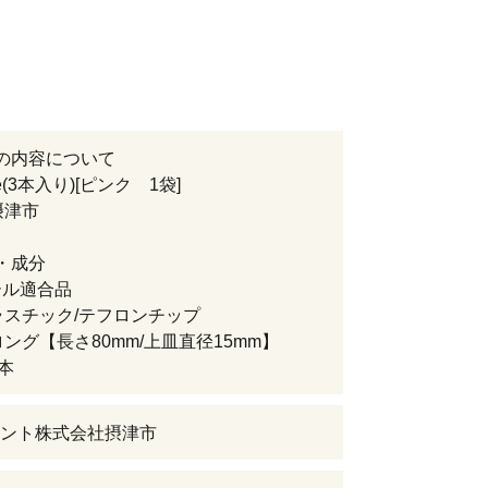
の内容について
ee(3本入り)[ピンク 1袋]
摂津市
・成分
ール適合品
ラスチック/テフロンチップ
ロング【長さ80mm/上皿直径15mm】
3本
ント株式会社摂津市