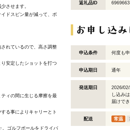
返礼品ID
6969663
減少させます。
サイドスピン量が減って、ボ
施されているので、高さ調整
申込条件
何度も申
より安定したショットを打つ
申込期日
通年
発送期日
2026/
し込みは
とティの間に生じる摩擦を最
届けでき
少する事によりキャリーとト
配送
常温
た。ゴルフボールをドライバ