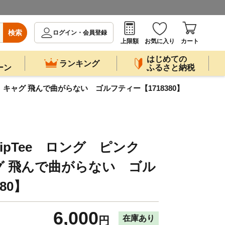
検索
ログイン・会員登録
上限額
お気に入り
カート
はじめての
ランキング
ーン
ふるさと納税
入 キャグ 飛んで曲がらない ゴルフティー【1718380】
lipTee ロング ピンク
グ 飛んで曲がらない ゴル
80】
6,000
在庫あり
円